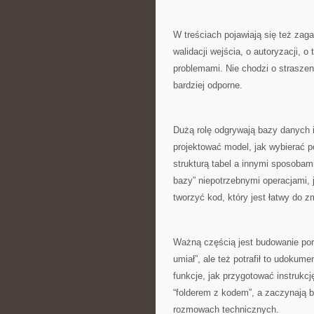
W treściach pojawiają się też za
walidacji wejścia, o autoryzacji,
problemami. Nie chodzi o straszen
bardziej odporne.
Dużą rolę odgrywają bazy danych i
projektować model, jak wybierać p
strukturą tabel a innymi sposoba
bazy” niepotrzebnymi operacjami, j
tworzyć kod, który jest łatwy do z
Ważną częścią jest budowanie portf
umiał”, ale też potrafił to udoku
funkcje, jak przygotować instrukcj
“folderem z kodem”, a zaczynają 
rozmowach technicznych.