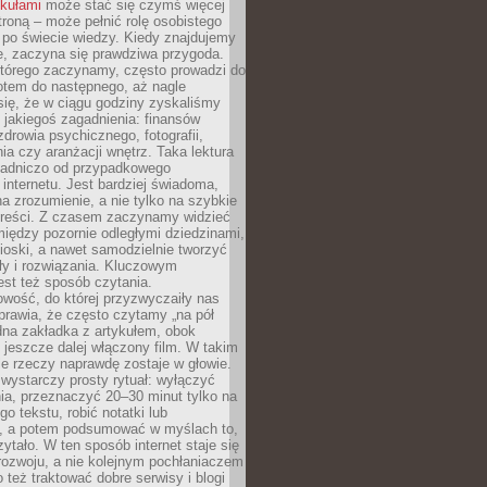
ykułami
może stać się czymś więcej
troną – może pełnić rolę osobistego
 po świecie wiedzy. Kiedy znajdujemy
e, zaczyna się prawdziwa przygoda.
którego zaczynamy, często prowadzi do
otem do następnego, aż nagle
się, że w ciągu godziny zyskaliśmy
 jakiegoś zagadnienia: finansów
zdrowia psychicznego, fotografii,
a czy aranżacji wnętrz. Taka lektura
asadniczo od przypadkowego
 internetu. Jest bardziej świadoma,
a zrozumienie, a nie tylko na szybkie
 treści. Z czasem zaczynamy widzieć
iędzy pozornie odległymi dziedzinami,
oski, a nawet samodzielnie tworzyć
y i rozwiązania. Kluczowym
st też sposób czytania.
wość, do której przyzwyczaiły nas
prawia, że często czytamy „na pół
dna zakładka z artykułem, obok
 jeszcze dalej włączony film. W takim
ele rzeczy naprawdę zostaje w głowie.
ystarczy prosty rytuał: wyłączyć
ia, przeznaczyć 20–30 minut tylko na
go tekstu, robić notatki lub
, a potem podsumować w myślach to,
zytało. W ten sposób internet staje się
rozwoju, a nie kolejnym pochłaniaczem
 też traktować dobre serwisy i blogi