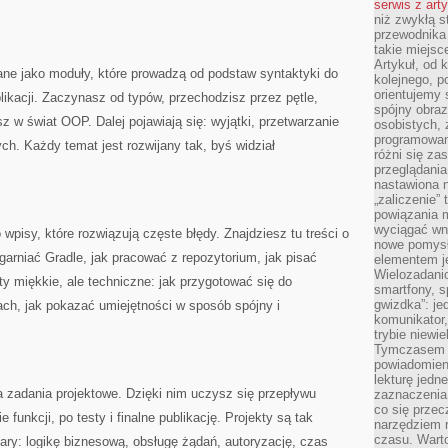
serwis z art
niż zwykłą s
przewodnika
takie miejsc
Artykuł, od 
ane jako moduły, które prowadzą od podstaw syntaktyki do
kolejnego, p
orientujemy 
likacji. Zaczynasz od typów, przechodzisz przez pętle,
spójny obraz
z w świat OOP. Dalej pojawiają się: wyjątki, przetwarzanie
osobistych, 
programowani
ych. Każdy temat jest rozwijany tak, byś widział
różni się z
przeglądania
nastawiona n
„zaliczenie”
powiązania m
wyciągać wni
 wpisy, które rozwiązują częste błędy. Znajdziesz tu treści o
nowe pomysł
garniać Gradle, jak pracować z repozytorium, jak pisać
elementem je
Wielozadanio
y miękkie, ale techniczne: jak przygotować się do
smartfony, s
gwizdka”: je
tach, jak pokazać umiejętności w sposób spójny i
komunikator,
trybie niewi
Tymczasem w
powiadomien
lekturę jedne
 zadania projektowe. Dzięki nim uczysz się przepływu
zaznaczenia
co się przec
 funkcji, po testy i finalne publikację. Projekty są tak
narzędziem 
czasu. Warto
ry: logikę biznesową, obsługę żądań, autoryzację, czas