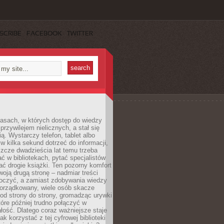
SCRIBE
FACEBOOK
TWITTER
asach, w których dostęp do wiedzy
przywilejem nielicznych, a stał się
ą. Wystarczy telefon, tablet albo
 w kilka sekund dotrzeć do informacji,
szcze dwadzieścia lat temu trzeba
ć w bibliotekach, pytać specjalistów
ć drogie książki. Ten pozorny komfort
oją drugą stronę – nadmiar treści
tłoczyć, a zamiast zdobywania wiedzy
orządkowany, wiele osób skacze
od strony do strony, gromadząc urywki
które później trudno połączyć w
ość. Dlatego coraz ważniejsze staje
jak korzystać z tej cyfrowej biblioteki