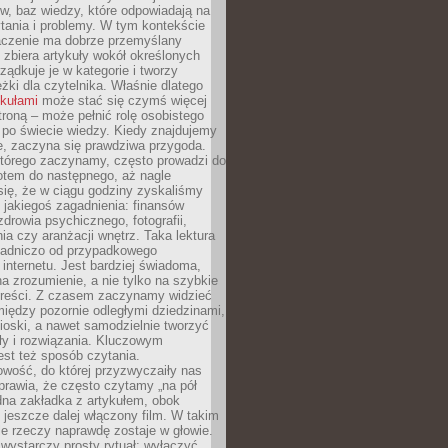
gów, baz wiedzy, które odpowiadają na
tania i problemy. W tym kontekście
czenie ma dobrze przemyślany
y zbiera artykuły wokół określonych
ządkuje je w kategorie i tworzy
eżki dla czytelnika. Właśnie dlatego
ykułami
może stać się czymś więcej
troną – może pełnić rolę osobistego
 po świecie wiedzy. Kiedy znajdujemy
e, zaczyna się prawdziwa przygoda.
którego zaczynamy, często prowadzi do
otem do następnego, aż nagle
się, że w ciągu godziny zyskaliśmy
 jakiegoś zagadnienia: finansów
zdrowia psychicznego, fotografii,
a czy aranżacji wnętrz. Taka lektura
asadniczo od przypadkowego
 internetu. Jest bardziej świadoma,
a zrozumienie, a nie tylko na szybkie
 treści. Z czasem zaczynamy widzieć
iędzy pozornie odległymi dziedzinami,
oski, a nawet samodzielnie tworzyć
y i rozwiązania. Kluczowym
st też sposób czytania.
wość, do której przyzwyczaiły nas
prawia, że często czytamy „na pół
dna zakładka z artykułem, obok
 jeszcze dalej włączony film. W takim
ele rzeczy naprawdę zostaje w głowie.
ystarczy prosty rytuał: wyłączyć