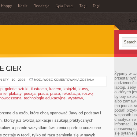
Happy
Kazik
Redakcja
Tagi
Tagi
Spis Treści
SUB
 GIER
Żyjemy w cz
przestał być 
PROGRAMOWANIE
 STY - 10 - 2026
MOŻLIWOŚĆ KOMENTOWANIA
ZOSTAŁA
codzienności
GIER
laptop, żeby
ip
,
galerie sztuki
,
ilustracja
,
kariera
,
książki
,
kursy
,
o których je
anie
,
plakaty
,
poezja
,
praca
,
prasa
,
rekrutacja
,
rozwój
byłoby szuka
 nowoczesna
,
technologie edukacyjne
,
wystawy
,
albo zamawia
ma jednak sw
potrafi przy
worzone dla osób, które chcą opanować Javy od podstaw i
w sposób up
chaotycznie 
ch, którzy już tworzą aplikacje i szukają praktycznych
informacji, 
tykułów, a przede wszystkim ćwiczenia oparte o codzienne
sensowną cał
się pytanie: 
 zostaje w teorii, tylko od razu zamienia się w nawyk