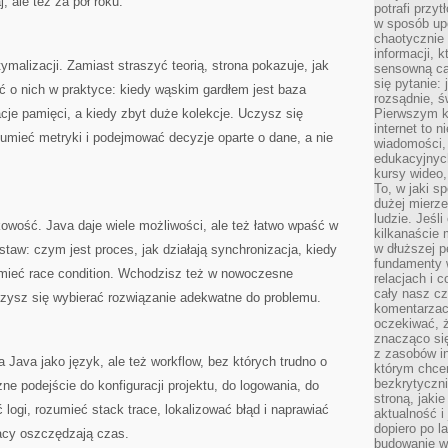
j, ale też za pół roku.
potrafi przy
w sposób up
chaotycznie 
informacji, 
malizacji. Zamiast straszyć teorią, strona pokazuje, jak
sensowną cał
się pytanie: 
ć o nich w praktyce: kiedy wąskim gardłem jest baza
rozsądnie, ś
je pamięci, a kiedy zbyt duże kolekcje. Uczysz się
Pierwszym k
internet to n
umieć metryki i podejmować decyzje oparte o dane, a nie
wiadomości,
edukacyjnych
kursy wideo,
To, w jaki s
dużej mierze
ludzie. Jeśl
owość. Java daje wiele możliwości, ale też łatwo wpaść w
kilkanaście 
w dłuższej p
staw: czym jest proces, jak działają synchronizacja, kiedy
fundamenty w
mieć race condition. Wchodzisz też w nowoczesne
relacjach i 
cały nasz cz
czysz się wybierać rozwiązanie adekwatne do problemu.
komentarzach
oczekiwać, 
znacząco si
z zasobów in
 Java jako język, ale też workflow, bez których trudno o
którym chcem
bezkrytyczni
e podejście do konfiguracji projektu, do logowania, do
stroną, jaki
logi, rozumieć stack trace, lokalizować błąd i naprawiać
aktualność i
dopiero po la
racy oszczędzają czas.
budowanie wł