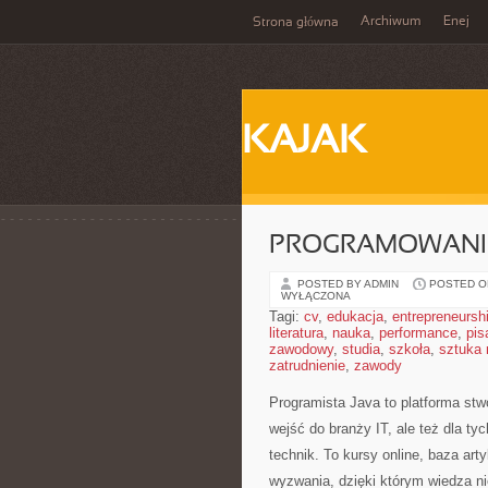
Archiwum
Enej
Strona główna
KAJAK
PROGRAMOWANIE
POSTED BY ADMIN
POSTED ON
WYŁĄCZONA
Tagi:
cv
,
edukacja
,
entrepreneursh
literatura
,
nauka
,
performance
,
pis
zawodowy
,
studia
,
szkoła
,
sztuka
zatrudnienie
,
zawody
Programista Java to platforma st
wejść do branży IT, ale też dla ty
technik. To kursy online, baza ar
wyzwania, dzięki którym wiedza nie