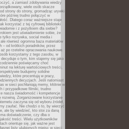
tłoczyć, a zamiast zdobywania wiedzy
orządkowany, wiele osób skacze
od strony do strony, gromadząc urywki
które później trudno połączyć w
ość. Dlatego coraz ważniejsze staje
jak korzystać z tej cyfrowej biblioteki
wiadomie i z pożytkiem dla siebie?
rokiem jest uświadomienie sobie, że
ie tylko rozrywka, social media i
 ale również ogromna baza materiałów
 – od krótkich poradników, przez
 aż po rzetelne opracowania naukowe.
posób korzystamy z tego zasobu, w
 decyduje o tym, kim stajemy się jako
i codziennie poświęcamy choć
minut na lekturę wartościowych treści,
erspektywie budujemy solidne
iedzy, które procentują w pracy,
codziennych decyzjach. Jeśli natomiast
as w sieci pochłaniają memy, kłótnie w
 i przypadkowe filmiki, trudno
że nasza świadomość i kompetencje
ę rozwiną. Zorganizowane korzystanie
ternetu zaczyna się od wyboru źródeł,
y zaufać. Nie chodzi o to, by wierzyć
e, ale by wiedzieć, kto stoi za daną
e ma doświadczenie, czy dba o
 jakość treści. Wielu użytkowników
tach orientuje się, jak ważne jest
asnej listy ulubionych miejsc w sieci: