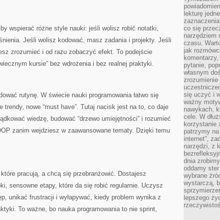
powiadomien
lekturę jedne
zaznaczenia
y wspierać różne style nauki: jeśli wolisz robić notatki,
co się przec
narzędziem 
nienia. Jeśli wolisz kodować, masz zadania i projekty. Jeśli
czasu. Warto
jak rozmówcó
esz zrozumieć i od razu zobaczyć efekt. To podejście
komentarzy,
iecznym kursie” bez wdrożenia i bez realnej praktyki.
pytanie, popr
własnym doś
zrozumienie 
uczestniczen
się uczyć i 
ować rutynę. W świecie nauki programowania łatwo się
ważny motywa
 trendy, nowe “must have”. Tutaj nacisk jest na to, co daje
nawykach, ki
cele. W dłu
ządkować wiedzę, budować “drzewo umiejętności” i rozumieć
korzystanie 
 OOP zanim wejdziesz w zaawansowane tematy. Dzięki temu
patrzymy na 
internet”, z
narzędzi, z
bezrefleksyj
dnia zrobimy
oddamy ster
 które pracują, a chcą się przebranżowić. Dostajesz
wybrane źród
wystarczą, b
ki, sensowne etapy, które da się robić regularnie. Uczysz
sprzymierze
p, unikać frustracji i wyłapywać, kiedy problem wynika z
lepszego życ
rzeczywistoś
aktyki. To ważne, bo nauka programowania to nie sprint,