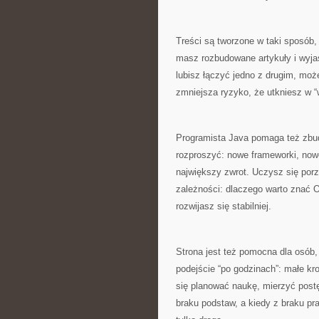
Treści są tworzone w taki sposób, b
masz rozbudowane artykuły i wyjaś
lubisz łączyć jedno z drugim, moż
zmniejsza ryzyko, że utkniesz w “w
Programista Java pomaga też zbud
rozproszyć: nowe frameworki, nowe
największy zwrot. Uczysz się por
zależności: dlaczego warto znać
rozwijasz się stabilniej.
Strona jest też pomocna dla osób,
podejście “po godzinach”: małe kro
się planować naukę, mierzyć postę
braku podstaw, a kiedy z braku pr