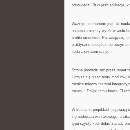
odpowiedzi. Budujesz aplikacje, kt
Ważnym elementem jest też nauka 
najpopularniejszy wybór w wielu fi
profile środowisk. Pojawiają się t
praktyczne podejście do utrzyman
kodu z światem danych.
Strona prowadzi też przez temat 
Uczysz się pisać testy modułów, 
różnicę między testami integracyj
rozwoju. Dzięki temu łatwiej Ci r
W kursach i projektach pojawiają 
się podejścia warstwowego, a tak
typu czysty kod, dobre zasady pr