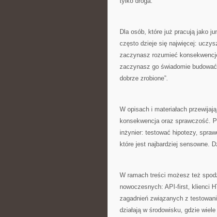
tylko droga.
Dla osób, które już pracują jako j
często dzieje się najwięcej: uczys
zaczynasz rozumieć konsekwencje d
zaczynasz go świadomie budować. T
dobrze zrobione”.
W opisach i materiałach przewijają
konsekwencja oraz sprawczość. Pr
inżynier: testować hipotezy, spra
które jest najbardziej sensowne. Dz
W ramach treści możesz też spod
nowoczesnych: API-first, klienci
zagadnień związanych z testowanie
działają w środowisku, gdzie wie