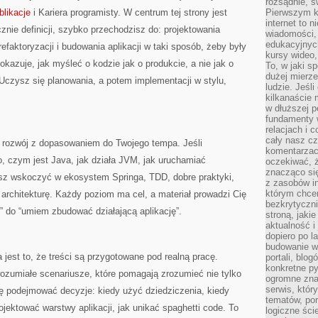
rozsądnie, ś
blikacje
i Kariera programisty. W centrum tej strony jest
Pierwszym k
internet to n
znie definicji, szybko przechodzisz do: projektowania
wiadomości,
edukacyjnych
efaktoryzacji i budowania aplikacji w taki sposób, żeby były
kursy wideo,
kazuje, jak myśleć o kodzie jak o produkcie, a nie jak o
To, w jaki s
dużej mierze
Uczysz się planowania, a potem implementacji w stylu,
ludzie. Jeśl
kilkanaście 
w dłuższej p
fundamenty w
relacjach i 
cały nasz cz
 rozwój z dopasowaniem do Twojego tempa. Jeśli
komentarzach
o, czym jest Java, jak działa JVM, jak uruchamiać
oczekiwać, 
znacząco si
żesz wskoczyć w ekosystem Springa, TDD, dobre praktyki,
z zasobów in
którym chcem
 architekturę. Każdy poziom ma cel, a materiał prowadzi Cię
bezkrytyczni
” do “umiem zbudować działającą aplikację”.
stroną, jaki
aktualność i
dopiero po la
budowanie wł
jest to, że treści są przygotowane pod realną pracę.
portali, blo
konkretne py
rozumiałe scenariusze, które pomagają zrozumieć nie tylko
ogromne zna
serwis, któr
się podejmować decyzje: kiedy użyć dziedziczenia, kiedy
tematów, por
rojektować warstwy aplikacji, jak unikać spaghetti code. To
logiczne ści