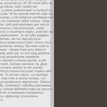
ia, przeznaczyć 20–30 minut tylko na
go tekstu, robić notatki lub
, a potem podsumować w myślach to,
zytało. W ten sposób internet staje się
rozwoju, a nie kolejnym pochłaniaczem
 też traktować dobre serwisy i blogi
w. Jeśli pod artykułami jest sekcja
 można z niej skorzystać, zadać
osić o rozwinięcie wątku, podzielić się
wiadczeniem. To nie tylko pogłębia
tematu, ale też daje poczucie
ia w społeczności ludzi, którzy chcą
wymieniać wiedzą. Dla wielu osób to
tor – łatwiej trwać przy dobrych
edy widzi się, że inni mają podobne
ższej perspektywie świadome
z internetu zmienia sposób, w jaki
świat. Zamiast narzekać na „głupi
aczynamy widzieć w nim zestaw
 których można korzystać mądrze albo
nie. To od nas zależy, czy każdego
 mały krok w stronę rozwoju, czy
 przypadkowym algorytmom. Dobrze
ła, cierpliwość i odrobina planowania
y cyfrowa biblioteka stała się naszym
ńcem w budowaniu kompetencji,
ia i głębszego zrozumienia
ci.