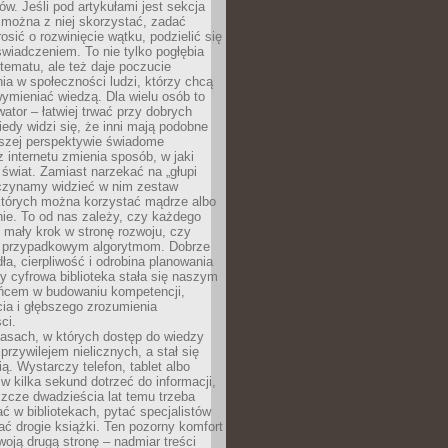
w. Jeśli pod artykułami jest sekcja
 można z niej skorzystać, zadać
osić o rozwinięcie wątku, podzielić się
wiadczeniem. To nie tylko pogłębia
tematu, ale też daje poczucie
ia w społeczności ludzi, którzy chcą
wymieniać wiedzą. Dla wielu osób to
tor – łatwiej trwać przy dobrych
edy widzi się, że inni mają podobne
ższej perspektywie świadome
z internetu zmienia sposób, w jaki
świat. Zamiast narzekać na „głupi
aczynamy widzieć w nim zestaw
 których można korzystać mądrze albo
nie. To od nas zależy, czy każdego
 mały krok w stronę rozwoju, czy
 przypadkowym algorytmom. Dobrze
ła, cierpliwość i odrobina planowania
y cyfrowa biblioteka stała się naszym
ńcem w budowaniu kompetencji,
ia i głębszego zrozumienia
ci.
asach, w których dostęp do wiedzy
przywilejem nielicznych, a stał się
ą. Wystarczy telefon, tablet albo
 w kilka sekund dotrzeć do informacji,
szcze dwadzieścia lat temu trzeba
ć w bibliotekach, pytać specjalistów
ć drogie książki. Ten pozorny komfort
oją drugą stronę – nadmiar treści