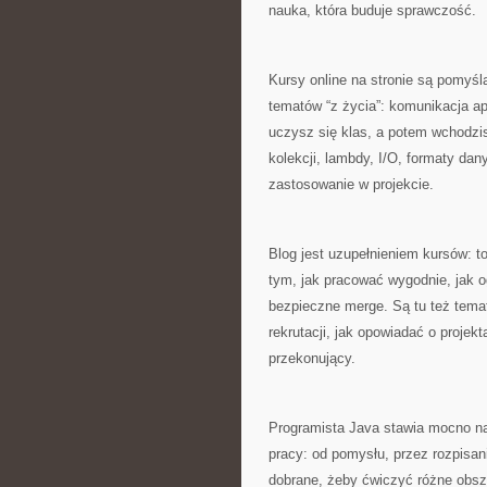
nauka, która buduje sprawczość.
Kursy online na stronie są pomyśl
tematów “z życia”: komunikacja ap
uczysz się klas, a potem wchodzis
kolekcji, lambdy, I/O, formaty dan
zastosowanie w projekcie.
Blog jest uzupełnieniem kursów: to
tym, jak pracować wygodnie, jak o
bezpieczne merge. Są tu też temat
rekrutacji, jak opowiadać o projek
przekonujący.
Programista Java stawia mocno na
pracy: od pomysłu, przez rozpisanie
dobrane, żeby ćwiczyć różne obsza