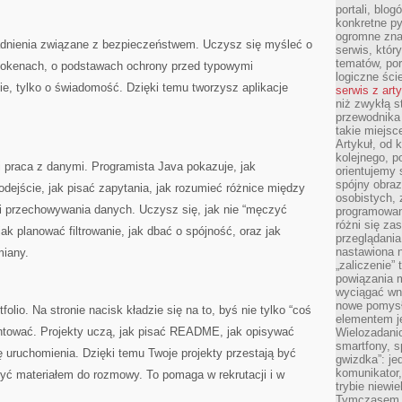
portali, blo
konkretne py
ogromne zna
gadnienia związane z bezpieczeństwem. Uczysz się myśleć o
serwis, któr
tematów, por
 o tokenach, o podstawach ochrony przed typowymi
logiczne ści
ie, tylko o świadomość. Dzięki temu tworzysz aplikacje
serwis z art
niż zwykłą s
przewodnika
takie miejsc
Artykuł, od 
kolejnego, p
 praca z danymi. Programista Java pokazuje, jak
orientujemy 
spójny obraz
odejście, jak pisać zapytania, jak rozumieć różnice między
osobistych, 
mi przechowywania danych. Uczysz się, jak nie “męczyć
programowani
różni się z
ak planować filtrowanie, jak dbać o spójność, oraz jak
przeglądania
nastawiona n
miany.
„zaliczenie”
powiązania m
wyciągać wni
nowe pomysł
olio. Na stronie nacisk kładzie się na to, byś nie tylko “coś
elementem je
mentować. Projekty uczą, jak pisać README, jak opisywać
Wielozadanio
smartfony, s
ę uruchomienia. Dzięki temu Twoje projekty przestają być
gwizdka”: je
komunikator,
być materiałem do rozmowy. To pomaga w rekrutacji i w
trybie niewi
Tymczasem w