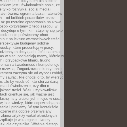
wiadomie i z pożytkiem dla siebie?
rokiem jest uświadomienie sobie, że
ie tylko rozrywka, social media i
 ale również ogromna baza materiałów
 – od krótkich poradników, przez
 aż po rzetelne opracowania naukowe.
posób korzystamy z tego zasobu, w
 decyduje o tym, kim stajemy się jako
i codziennie poświęcamy choć
minut na lekturę wartościowych treści,
erspektywie budujemy solidne
iedzy, które procentują w pracy,
codziennych decyzjach. Jeśli natomiast
as w sieci pochłaniają memy, kłótnie w
 i przypadkowe filmiki, trudno
że nasza świadomość i kompetencje
ę rozwiną. Zorganizowane korzystanie
ternetu zaczyna się od wyboru źródeł,
y zaufać. Nie chodzi o to, by wierzyć
e, ale by wiedzieć, kto stoi za daną
e ma doświadczenie, czy dba o
 jakość treści. Wielu użytkowników
tach orientuje się, jak ważne jest
asnej listy ulubionych miejsc w sieci:
gów, baz wiedzy, które odpowiadają na
tania i problemy. W tym kontekście
czenie ma dobrze przemyślany
y zbiera artykuły wokół określonych
ządkuje je w kategorie i tworzy
eżki dla czytelnika. Właśnie dlatego