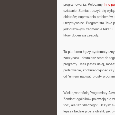
programowania. Polecamy
Inne pu
działanie. Zamiast uczyć się wyłąc
obiektów, naprawiania problemów, r
utrzymywalne. Programista Java po
jednorazowym fragmencie tekstu. 
który doceniają zespoły.
Ta platforma łączy systematyczny
zaczynasz, dostajesz start do teg
programy. Jeśli jesteś dalej, mo
profilowanie, konkurencyjność czy
od “umiem napisać prosty program
Wielką wartością Programisty Java 
Zamiast ogólników pojawiają się z
“co”, ale też “dlaczego”. Uczysz 
lepsza będzie prosty obiekt, jak p