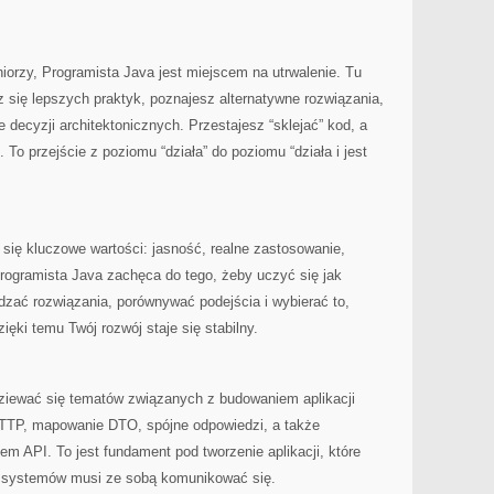
uniorzy, Programista Java jest miejscem na utrwalenie. Tu
z się lepszych praktyk, poznajesz alternatywne rozwiązania,
ecyzji architektonicznych. Przestajesz “sklejać” kod, a
o przejście z poziomu “działa” do poziomu “działa i jest
 się kluczowe wartości: jasność, realne zastosowanie,
ogramista Java zachęca do tego, żeby uczyć się jak
wdzać rozwiązania, porównywać podejścia i wybierać to,
ięki temu Twój rozwój staje się stabilny.
ziewać się tematów związanych z budowaniem aplikacji
 HTTP, mapowanie DTO, spójne odpowiedzi, a także
m API. To jest fundament pod tworzenie aplikacji, które
le systemów musi ze sobą komunikować się.