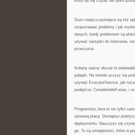
który da się czytać nie tylko dzisia
Dużo miejsca poświęca się też opty
rozpoznawać problemy i jak myśle
danych, kiedy problemem są alokac
używać narzędzi do mierzenia, roz
przeczucia.
Kolejny ważny obszar to wielowątk
pułapki. Na stronie uczysz się pod
używać ExecutorService, jak rozu
podejścia: CompletableFuture, i u
Programista Java to nie tylko sama
sprawną pracę. Dostajesz praktyczn
deploymentu. Nauczysz się czytać 
go. To są umiejętności, które w p