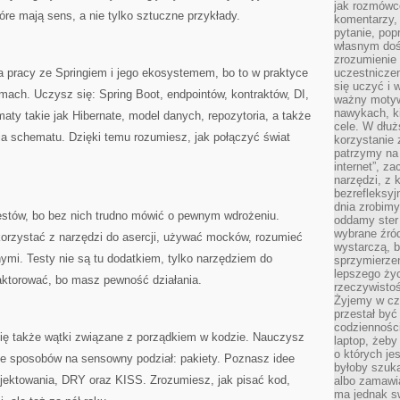
jak rozmówcó
óre mają sens, a nie tylko sztuczne przykłady.
komentarzy,
pytanie, popr
własnym doś
zrozumienie 
pracy ze Springiem i jego ekosystemem, bo to w praktyce
uczestniczen
się uczyć i 
rmach. Uczysz się: Spring Boot, endpointów, kontraktów, DI,
ważny motywa
nawykach, ki
ematy takie jak Hibernate, model danych, repozytoria, a także
cele. W dłu
ia schematu. Dzięki temu rozumiesz, jak połączyć świat
korzystanie 
patrzymy na 
internet”, z
narzędzi, z
bezrefleksyj
dnia zrobimy
testów, bo bez nich trudno mówić o pewnym wdrożeniu.
oddamy ster
wybrane źród
korzystać z narzędzi do asercji, używać mocków, rozumieć
wystarczą, b
nymi. Testy nie są tu dodatkiem, tylko narzędziem do
sprzymierze
lepszego życ
efaktorować, bo masz pewność działania.
rzeczywistoś
Żyjemy w cz
przestał być 
codzienności
się także wątki związane z porządkiem w kodzie. Nauczysz
laptop, żeby
o których je
że sposobów na sensowny podział: pakiety. Poznasz idee
byłoby szuka
ojektowania, DRY oraz KISS. Zrozumiesz, jak pisać kod,
albo zamawia
ma jednak sw