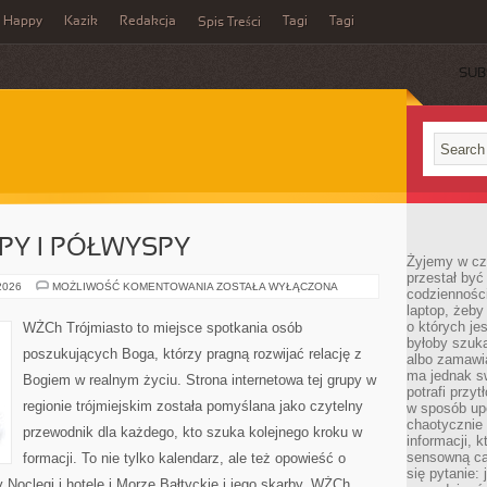
Happy
Kazik
Redakcja
Tagi
Tagi
Spis Treści
SUB
PY I PÓŁWYSPY
Żyjemy w cz
przestał być 
POMORSKIE
 2026
MOŻLIWOŚĆ KOMENTOWANIA
ZOSTAŁA WYŁĄCZONA
codzienności
WYSPY
laptop, żeby
I
PÓŁWYSPY
o których je
WŻCh Trójmiasto to miejsce spotkania osób
byłoby szuka
poszukujących Boga, którzy pragną rozwijać relację z
albo zamawia
ma jednak sw
Bogiem w realnym życiu. Strona internetowa tej grupy w
potrafi przy
regionie trójmiejskim została pomyślana jako czytelny
w sposób up
chaotycznie 
przewodnik dla każdego, kto szuka kolejnego kroku w
informacji, 
sensowną cał
formacji. To nie tylko kalendarz, ale też opowieść o
się pytanie: 
 Noclegi i hotele i Morze Bałtyckie i jego skarby. WŻCh