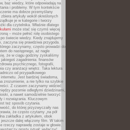
gów, baz wiedzy, które odpowiadają na
tania i problemy. W tym kontekście
czenie ma dobrze przemyślany
y zbiera artykuły wokół określonych
ządkuje je w kategorie i tworzy
eżki dla czytelnika. Właśnie dlatego
ykułami
może stać się czymś więcej
troną – może pełnić rolę osobistego
 po świecie wiedzy. Kiedy znajdujemy
e, zaczyna się prawdziwa przygoda.
którego zaczynamy, często prowadzi do
otem do następnego, aż nagle
się, że w ciągu godziny zyskaliśmy
 jakiegoś zagadnienia: finansów
zdrowia psychicznego, fotografii,
a czy aranżacji wnętrz. Taka lektura
asadniczo od przypadkowego
 internetu. Jest bardziej świadoma,
a zrozumienie, a nie tylko na szybkie
 treści. Z czasem zaczynamy widzieć
iędzy pozornie odległymi dziedzinami,
oski, a nawet samodzielnie tworzyć
y i rozwiązania. Kluczowym
st też sposób czytania.
wość, do której przyzwyczaiły nas
prawia, że często czytamy „na pół
dna zakładka z artykułem, obok
 jeszcze dalej włączony film. W takim
ele rzeczy naprawdę zostaje w głowie.
ystarczy prosty rytuał: wyłączyć