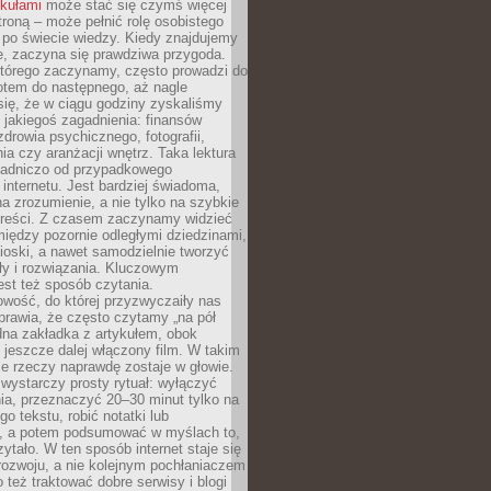
ykułami
może stać się czymś więcej
troną – może pełnić rolę osobistego
 po świecie wiedzy. Kiedy znajdujemy
e, zaczyna się prawdziwa przygoda.
którego zaczynamy, często prowadzi do
otem do następnego, aż nagle
się, że w ciągu godziny zyskaliśmy
 jakiegoś zagadnienia: finansów
zdrowia psychicznego, fotografii,
a czy aranżacji wnętrz. Taka lektura
asadniczo od przypadkowego
 internetu. Jest bardziej świadoma,
a zrozumienie, a nie tylko na szybkie
 treści. Z czasem zaczynamy widzieć
iędzy pozornie odległymi dziedzinami,
oski, a nawet samodzielnie tworzyć
y i rozwiązania. Kluczowym
st też sposób czytania.
wość, do której przyzwyczaiły nas
prawia, że często czytamy „na pół
dna zakładka z artykułem, obok
 jeszcze dalej włączony film. W takim
ele rzeczy naprawdę zostaje w głowie.
ystarczy prosty rytuał: wyłączyć
ia, przeznaczyć 20–30 minut tylko na
go tekstu, robić notatki lub
, a potem podsumować w myślach to,
zytało. W ten sposób internet staje się
rozwoju, a nie kolejnym pochłaniaczem
 też traktować dobre serwisy i blogi