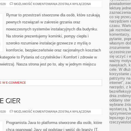
powiadomien
OGRZEWANIE
 2026
MOŻLIWOŚĆ KOMENTOWANIA
ZOSTAŁA WYŁĄCZONA
I
lekturę jedne
KOMINKI
zaznaczenia
Rymar to przestrzeń stworzone dla osób, które szukają
co się przec
narzędziem 
pewnych rozwiązań w zakresie grzania oraz
czasu. Warto
nowoczesnych systemów instalacyjnych dla budynku.
jak rozmówcó
komentarzy,
Na stronie prezentujemy kominki, pompy ciepła i
pytanie, popr
szeroko rozumiane instalacje grzewcze z myślą o
własnym doś
zrozumienie 
komforcie, bezpieczeństwie oraz racjonalnych kosztach
uczestniczen
się uczyć i 
kategorie to Pytania od czytelników i Komfort i zdrowie w
ważny motywa
owietrza). Nasza strona jest po to, aby w jednym miejscu
nawykach, ki
cele. W dłu
korzystanie 
patrzymy na 
internet”, z
E W E-COMMERCE
narzędzi, z
bezrefleksyj
dnia zrobimy
oddamy ster
 GIER
wybrane źród
wystarczą, b
PROGRAMOWANIE
 2026
MOŻLIWOŚĆ KOMENTOWANIA
ZOSTAŁA WYŁĄCZONA
sprzymierze
GIER
lepszego życ
rzeczywistoś
Programista Java to platforma stworzone dla osób, które
chcą opanować Javy od podstaw i wejść do branży IT,