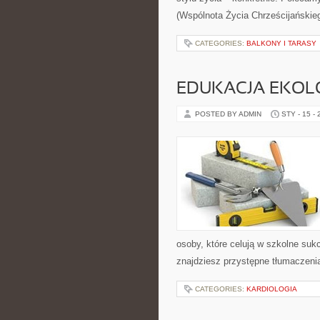
(Wspólnota Życia Chrześcijańskie
CATEGORIES:
BALKONY I TARASY
EDUKACJA EKOL
POSTED BY ADMIN
STY - 15 -
osoby, które celują w szkolne sukc
znajdziesz przystępne tłumaczeni
CATEGORIES:
KARDIOLOGIA