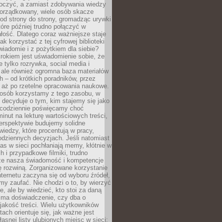
tłoczyć, a zamiast zdobywania wiedzy
orządkowany, wiele osób skacze
od strony do strony, gromadząc urywki
które później trudno połączyć w
ość. Dlatego coraz ważniejsze staje
jak korzystać z tej cyfrowej biblioteki
wiadomie i z pożytkiem dla siebie?
rokiem jest uświadomienie sobie, że
ie tylko rozrywka, social media i
 ale również ogromna baza materiałów
 – od krótkich poradników, przez
 aż po rzetelne opracowania naukowe.
posób korzystamy z tego zasobu, w
 decyduje o tym, kim stajemy się jako
i codziennie poświęcamy choć
minut na lekturę wartościowych treści,
erspektywie budujemy solidne
iedzy, które procentują w pracy,
codziennych decyzjach. Jeśli natomiast
as w sieci pochłaniają memy, kłótnie w
 i przypadkowe filmiki, trudno
że nasza świadomość i kompetencje
ę rozwiną. Zorganizowane korzystanie
ternetu zaczyna się od wyboru źródeł,
y zaufać. Nie chodzi o to, by wierzyć
e, ale by wiedzieć, kto stoi za daną
e ma doświadczenie, czy dba o
 jakość treści. Wielu użytkowników
tach orientuje się, jak ważne jest
asnej listy ulubionych miejsc w sieci: