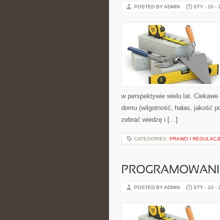
POSTED BY ADMIN
STY - 10 -
w perspektywie wielu lat. Ciekawe 
domu (wilgotność, hałas, jakość p
zebrać wiedzę i […]
CATEGORIES:
PRAWO I REGULACJ
PROGRAMOWANIE
POSTED BY ADMIN
STY - 10 -