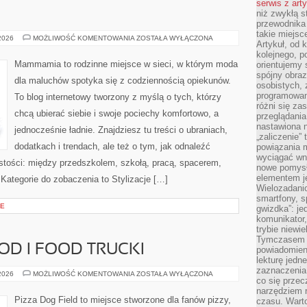
serwis z art
niż zwykłą s
przewodnika
takie miejsc
BUTY
 2026
MOŻLIWOŚĆ KOMENTOWANIA
ZOSTAŁA WYŁĄCZONA
Artykuł, od 
I
DODATKI
kolejnego, p
Mammamia to rodzinne miejsce w sieci, w którym moda
orientujemy 
spójny obraz
dla maluchów spotyka się z codziennością opiekunów.
osobistych, 
programowani
To blog internetowy tworzony z myślą o tych, którzy
różni się z
chcą ubierać siebie i swoje pociechy komfortowo, a
przeglądania
nastawiona n
jednocześnie ładnie. Znajdziesz tu treści o ubraniach,
„zaliczenie”
dodatkach i trendach, ale też o tym, jak odnaleźć
powiązania m
wyciągać wni
istości: między przedszkolem, szkołą, pracą, spacerem,
nowe pomysł
elementem je
. Kategorie do zobaczenia to Stylizacje […]
Wielozadanio
smartfony, s
IE
gwizdka”: je
komunikator,
trybie niewi
Tymczasem w
OD I FOOD TRUCKI
powiadomien
lekturę jedne
zaznaczenia
PIZZA
 2026
MOŻLIWOŚĆ KOMENTOWANIA
ZOSTAŁA WYŁĄCZONA
co się przec
STREET
FOOD
narzędziem 
I
Pizza Dog Field to miejsce stworzone dla fanów pizzy,
czasu. Warto
FOOD