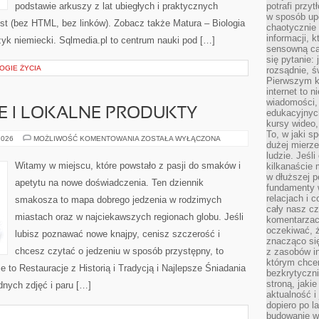
podstawie arkuszy z lat ubiegłych i praktycznych
potrafi przy
w sposób up
st (bez HTML, bez linków). Zobacz także Matura – Biologia
chaotycznie 
informacji, 
yk niemiecki. Sqlmedia.pl to centrum nauki pod […]
sensowną cał
się pytanie: 
OGIE ŻYCIA
rozsądnie, ś
Pierwszym k
internet to n
wiadomości,
E I LOKALNE PRODUKTY
edukacyjnych
kursy wideo,
To, w jaki s
EKO,
2026
MOŻLIWOŚĆ KOMENTOWANIA
ZOSTAŁA WYŁĄCZONA
dużej mierze
ZERO
WASTE
ludzie. Jeśl
I
Witamy w miejscu, które powstało z pasji do smaków i
kilkanaście 
LOKALNE
w dłuższej p
PRODUKTY
apetytu na nowe doświadczenia. Ten dziennik
fundamenty w
relacjach i 
smakosza to mapa dobrego jedzenia w rodzimych
cały nasz cz
miastach oraz w najciekawszych regionach globu. Jeśli
komentarzach
oczekiwać, 
lubisz poznawać nowe knajpy, cenisz szczerość i
znacząco si
chcesz czytać o jedzeniu w sposób przystępny, to
z zasobów in
którym chcem
ie to Restauracje z Historią i Tradycją i Najlepsze Śniadania
bezkrytyczni
stroną, jaki
adnych zdjęć i paru […]
aktualność i
dopiero po la
budowanie wł