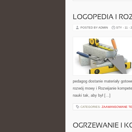
LOGOPEDIA I R
POSTED BY ADMIN
STY - 11 - 
pedagog dostanie materiały gotowe
rozwój mowy i Rozwijanie kompeten
nauki tak, aby był […]
CATEGORIES:
ZAAWANSOWANE T
OGRZEWANIE I K