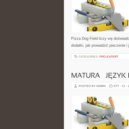
Pizza Dog Field liczy się doświadc
dodatki, jak prowadzić pieczenie 
CATEGORIES:
PRO-EXPERT
MATURA – JĘZYK
POSTED BY ADMIN
STY - 12 -