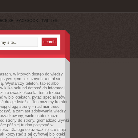
SCRIBE
FACEBOOK
TWITTER
asach, w których dostęp do wiedzy
przywilejem nielicznych, a stał się
ą. Wystarczy telefon, tablet albo
 w kilka sekund dotrzeć do informacji,
szcze dwadzieścia lat temu trzeba
ć w bibliotekach, pytać specjalistów
ć drogie książki. Ten pozorny komfort
oją drugą stronę – nadmiar treści
tłoczyć, a zamiast zdobywania wiedzy
orządkowany, wiele osób skacze
od strony do strony, gromadząc urywki
które później trudno połączyć w
ość. Dlatego coraz ważniejsze staje
jak korzystać z tej cyfrowej biblioteki