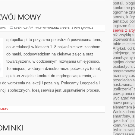
portali, blo
konkretne py
ogromne zna
OZWÓJ MOWY
serwis, któr
tematów, por
logiczne ści
LOGOPEDIA
2026
MOŻLIWOŚĆ KOMENTOWANIA
ZOSTAŁA WYŁĄCZONA
serwis z art
I
niż zwykłą s
ROZWÓJ
MOWY
przewodnika
sptopolka.pl to przyjazna przestrzeń poświęcona temu,
takie miejsc
co w edukacji w klasach 1–8 najważniejsze: zasobom
Artykuł, od 
kolejnego, p
do nauki, podpowiedziom na ciekawe zajęcia oraz
orientujemy 
towarzyszeniu w codziennym rozwijaniu umiejętności.
spójny obraz
osobistych, 
To miejsce, w którym dziecko może poćwiczyć temat,
programowani
różni się z
opiekun znajdzie konkret do mądrego wspierania, a
przeglądania
 do wdrożenia na lekcji i poza nią. Polecamy Logopedia i
nastawiona n
„zaliczenie”
cji społecznych. Ideą serwisu jest usprawnienie procesu
powiązania m
wyciągać wni
nowe pomysł
elementem je
EMATY
Wielozadanio
smartfony, s
gwizdka”: je
komunikator,
OMINKI
trybie niewi
Tymczasem w