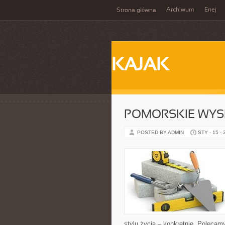
Archiwum
Enej
Strona główna
KAJAK
POMORSKIE WYS
POSTED BY ADMIN
STY - 15 -
stylu życia – konkretnie. Polecamy