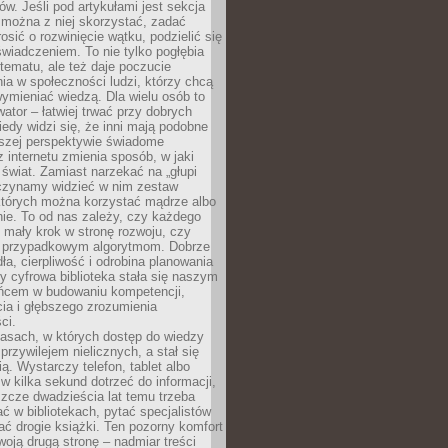
w. Jeśli pod artykułami jest sekcja
 można z niej skorzystać, zadać
osić o rozwinięcie wątku, podzielić się
wiadczeniem. To nie tylko pogłębia
tematu, ale też daje poczucie
ia w społeczności ludzi, którzy chcą
wymieniać wiedzą. Dla wielu osób to
tor – łatwiej trwać przy dobrych
edy widzi się, że inni mają podobne
ższej perspektywie świadome
z internetu zmienia sposób, w jaki
świat. Zamiast narzekać na „głupi
aczynamy widzieć w nim zestaw
 których można korzystać mądrze albo
nie. To od nas zależy, czy każdego
 mały krok w stronę rozwoju, czy
 przypadkowym algorytmom. Dobrze
ła, cierpliwość i odrobina planowania
y cyfrowa biblioteka stała się naszym
ńcem w budowaniu kompetencji,
ia i głębszego zrozumienia
ci.
asach, w których dostęp do wiedzy
przywilejem nielicznych, a stał się
ą. Wystarczy telefon, tablet albo
 w kilka sekund dotrzeć do informacji,
szcze dwadzieścia lat temu trzeba
ć w bibliotekach, pytać specjalistów
ć drogie książki. Ten pozorny komfort
oją drugą stronę – nadmiar treści