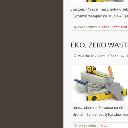
ćwiczeń. Poniżej masz gotowy tek
i Egzamin wstępny na studia – Jęz
CATEGORIES:
BIOTECH I TECHNOL
EKO, ZERO WAST
POSTED BY ADMIN
STY - 11 - 
trafiasz idealnie. Nowości na stron
i Brunch. To nie jest tylko zbiór „ł
CATEGORIES:
PRACA