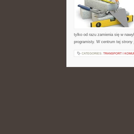
tylko od razu zamienia się w nawy
programisty. W centrum tej strony 
CATEGORIES:
TRANSPORT I KOMU
ZDROWIE I STYL 
POSTED BY ADMIN
STY - 10 -