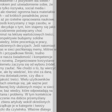
wiadomie i z pożytkiem dla siebie?
rokiem jest uświadomienie sobie, że
ie tylko rozrywka, social media i
 ale również ogromna baza materiałów
 – od krótkich poradników, przez
 aż po rzetelne opracowania naukowe.
posób korzystamy z tego zasobu, w
 decyduje o tym, kim stajemy się jako
i codziennie poświęcamy choć
minut na lekturę wartościowych treści,
erspektywie budujemy solidne
iedzy, które procentują w pracy,
codziennych decyzjach. Jeśli natomiast
as w sieci pochłaniają memy, kłótnie w
 i przypadkowe filmiki, trudno
że nasza świadomość i kompetencje
ę rozwiną. Zorganizowane korzystanie
ternetu zaczyna się od wyboru źródeł,
y zaufać. Nie chodzi o to, by wierzyć
e, ale by wiedzieć, kto stoi za daną
e ma doświadczenie, czy dba o
 jakość treści. Wielu użytkowników
tach orientuje się, jak ważne jest
asnej listy ulubionych miejsc w sieci:
gów, baz wiedzy, które odpowiadają na
tania i problemy. W tym kontekście
czenie ma dobrze przemyślany
y zbiera artykuły wokół określonych
ządkuje je w kategorie i tworzy
eżki dla czytelnika. Właśnie dlatego