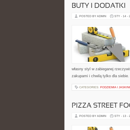
BUTY I DODATKI
POSTED BY ADMIN
STY - 14 -
własny styl w zabieganej rzeczyw
zakupami i chwilą tylko dla siebie
CATEGORIES:
PODZIEMIA I JASKIN
PIZZA STREET FO
POSTED BY ADMIN
STY - 13 -