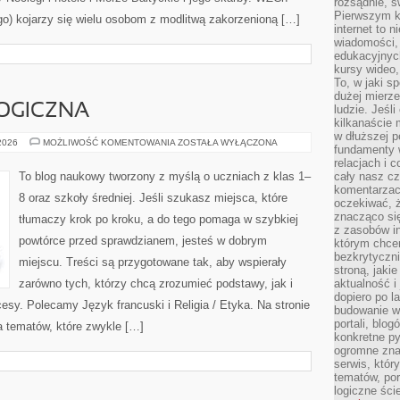
rozsądnie, ś
Pierwszym k
go) kojarzy się wielu osobom z modlitwą zakorzenioną […]
internet to n
wiadomości,
edukacyjnych
kursy wideo,
To, w jaki s
dużej mierze
OGICZNA
ludzie. Jeśl
kilkanaście 
w dłuższej p
EDUKACJA
 2026
MOŻLIWOŚĆ KOMENTOWANIA
ZOSTAŁA WYŁĄCZONA
fundamenty w
EKOLOGICZNA
relacjach i 
To blog naukowy tworzony z myślą o uczniach z klas 1–
cały nasz cz
komentarzach
8 oraz szkoły średniej. Jeśli szukasz miejsca, które
oczekiwać, 
znacząco si
tłumaczy krok po kroku, a do tego pomaga w szybkiej
z zasobów in
powtórce przed sprawdzianem, jesteś w dobrym
którym chcem
bezkrytyczni
miejscu. Treści są przygotowane tak, aby wspierały
stroną, jaki
zarówno tych, którzy chcą zrozumieć podstawy, jak i
aktualność i
dopiero po la
esy. Polecamy Język francuski i Religia / Etyka. Na stronie
budowanie wł
portali, blo
a tematów, które zwykle […]
konkretne py
ogromne zna
serwis, któr
tematów, por
logiczne ści