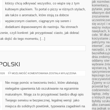
jak rozmówcó
TRUCKI
którzy chcą odkrywać wszystko, co wiąże się z tym
komentarzy,
pytanie, popr
kultowym plackiem. To portal o pizzy w różnych stylach,
własnym doś
ale także o aromatach, które stoją za dobrze
zrozumienie 
uczestniczen
wypieczonym ciastem, ciągnącym się serem i
się uczyć i 
dodatkami dopasowanymi do nastroju. Na stronach
ważny motywa
nawykach, ki
zenie, czyli konkret: jak przygotować ciasto, jak dobrać
cele. W dłu
korzystanie 
i jak dojść do tego momentu, […]
patrzymy na 
internet”, z
narzędzi, z
bezrefleksyj
dnia zrobimy
oddamy ster
 POLSKI
wybrane źród
wystarczą, b
sprzymierze
MATURA
 2026
MOŻLIWOŚĆ KOMENTOWANIA
ZOSTAŁA WYŁĄCZONA
lepszego życ
–
JĘZYK
rzeczywistoś
POLSKI
Nie mogę pomóc w tworzeniu treści, które ułatwiają
Żyjemy w cz
przestał być 
nielegalne ujawnienia lub oszukiwanie na egzaminie
codzienności
laptop, żeby
maturalnym. Mogę za to przygotować bardzo długi opis
o których je
Twojego serwisu w bezpiecznej, legalnej wersji: jako
byłoby szuka
albo zamawia
miejsca do solidnych powtórek, typowania zagadnień na
ma jednak sw