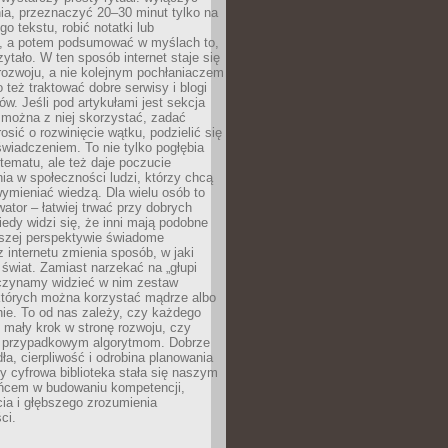
ia, przeznaczyć 20–30 minut tylko na
go tekstu, robić notatki lub
, a potem podsumować w myślach to,
zytało. W ten sposób internet staje się
rozwoju, a nie kolejnym pochłaniaczem
 też traktować dobre serwisy i blogi
w. Jeśli pod artykułami jest sekcja
 można z niej skorzystać, zadać
osić o rozwinięcie wątku, podzielić się
wiadczeniem. To nie tylko pogłębia
tematu, ale też daje poczucie
ia w społeczności ludzi, którzy chcą
wymieniać wiedzą. Dla wielu osób to
tor – łatwiej trwać przy dobrych
edy widzi się, że inni mają podobne
ższej perspektywie świadome
z internetu zmienia sposób, w jaki
świat. Zamiast narzekać na „głupi
aczynamy widzieć w nim zestaw
 których można korzystać mądrze albo
nie. To od nas zależy, czy każdego
 mały krok w stronę rozwoju, czy
 przypadkowym algorytmom. Dobrze
ła, cierpliwość i odrobina planowania
y cyfrowa biblioteka stała się naszym
ńcem w budowaniu kompetencji,
ia i głębszego zrozumienia
ci.