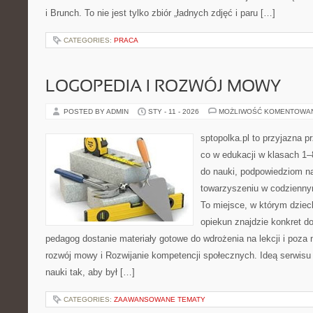
i Brunch. To nie jest tylko zbiór „ładnych zdjęć i paru […]
CATEGORIES:
PRACA
LOGOPEDIA I ROZWÓJ MOWY
POSTED BY ADMIN
STY - 11 - 2026
MOŻLIWOŚĆ KOMENTOWA
sptopolka.pl to przyjazna 
co w edukacji w klasach 1
do nauki, podpowiedziom na
towarzyszeniu w codziennym
To miejsce, w którym dzie
opiekun znajdzie konkret d
pedagog dostanie materiały gotowe do wdrożenia na lekcji i poza 
rozwój mowy i Rozwijanie kompetencji społecznych. Ideą serwisu 
nauki tak, aby był […]
CATEGORIES:
ZAAWANSOWANE TEMATY