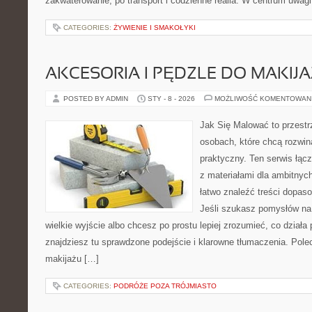
zakwaterowanie, po transport i codzienne realia. W centrum uwagi
CATEGORIES:
ŻYWIENIE I SMAKOŁYKI
AKCESORIA I PĘDZLE DO MAKIJ
POSTED BY ADMIN
STY - 8 - 2026
MOŻLIWOŚĆ KOMENTOWAN
Jak Się Malować to przestr
osobach, które chcą rozwi
praktyczny. Ten serwis łąc
z materiałami dla ambitnyc
łatwo znaleźć treści dopas
Jeśli szukasz pomysłów na 
wielkie wyjście albo chcesz po prostu lepiej zrozumieć, co działa 
znajdziesz tu sprawdzone podejście i klarowne tłumaczenia. Pole
makijażu […]
CATEGORIES:
PODRÓŻE POZA TRÓJMIASTO