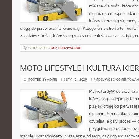
miejsce dla osób, które chc
organizm, emocje i codzienn
którzy interesują się medy
drogą do przywracania równowagi. Kategorie na stronie to Teoria i
znajdziesz treści, które łączą spojrzenie całościowe z praktyką d
CATEGORIES:
GRY SURVIVALOWE
MOTO LIFESTYLE I KULTURA KI
POSTED BY ADMIN
STY - 6 - 2026
MOŻLIWOŚĆ KOMENTOWAN
PrawoJazdyWroclaw.pl to m
które chcą podejść do tema
przejść drogę od pierwszej 
egzamin. Strona skupia się
czytelna, a cały proces — 
przygotowanie do teorii, a
stał się uporządkowany. Niezależnie od tego, czy dopiero zaczyn