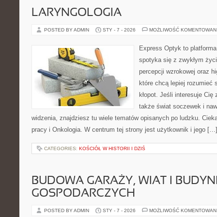
LARYNGOLOGIA
POSTED BY ADMIN
STY - 7 - 2026
MOŻLIWOŚĆ KOMENTOWAN
Express Optyk to platforma
spotyka się z zwykłym życ
percepcji wzrokowej oraz hi
które chcą lepiej rozumieć 
kłopot. Jeśli interesuje Cię
także świat soczewek i naw
widzenia, znajdziesz tu wiele tematów opisanych po ludzku. Ciek
pracy i Onkologia. W centrum tej strony jest użytkownik i jego […
CATEGORIES:
KOŚCIÓŁ W HISTORII I DZIŚ
BUDOWA GARAŻY, WIAT I BUDY
GOSPODARCZYCH
POSTED BY ADMIN
STY - 7 - 2026
MOŻLIWOŚĆ KOMENTOWAN