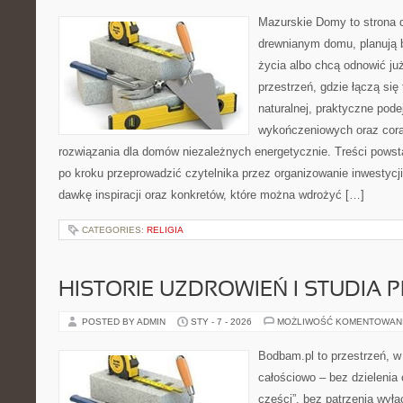
Mazurskie Domy to strona d
drewnianym domu, planują 
życia albo chcą odnowić już
przestrzeń, gdzie łączą się
naturalnej, praktyczne pode
wykończeniowych oraz cora
rozwiązania dla domów niezależnych energetycznie. Treści powst
po kroku przeprowadzić czytelnika przez organizowanie inwestycji
dawkę inspiracji oraz konkretów, które można wdrożyć […]
CATEGORIES:
RELIGIA
HISTORIE UZDROWIEŃ I STUDIA
POSTED BY ADMIN
STY - 7 - 2026
MOŻLIWOŚĆ KOMENTOWAN
Bodbam.pl to przestrzeń, w k
całościowo – bez dzielenia 
części”, bez patrzenia wył