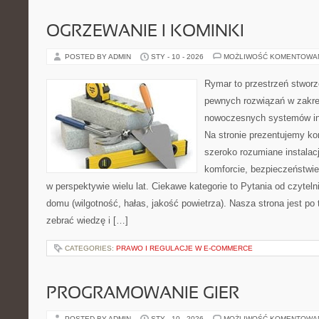
OGRZEWANIE I KOMINKI
POSTED BY ADMIN
STY - 10 - 2026
MOŻLIWOŚĆ KOMENTOWA
Rymar to przestrzeń stworz
pewnych rozwiązań w zakre
nowoczesnych systemów ins
Na stronie prezentujemy ko
szeroko rozumiane instalac
komforcie, bezpieczeństwie
w perspektywie wielu lat. Ciekawe kategorie to Pytania od czyteln
domu (wilgotność, hałas, jakość powietrza). Nasza strona jest po
zebrać wiedzę i […]
CATEGORIES:
PRAWO I REGULACJE W E-COMMERCE
PROGRAMOWANIE GIER
POSTED BY ADMIN
STY - 10 - 2026
MOŻLIWOŚĆ KOMENTOWA