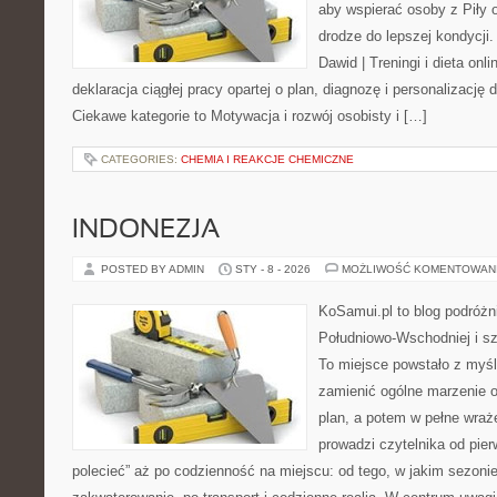
aby wspierać osoby z Piły o
drodze do lepszej kondycji.
Dawid | Treningi i dieta onli
deklaracja ciągłej pracy opartej o plan, diagnozę i personalizację 
Ciekawe kategorie to Motywacja i rozwój osobisty i […]
CATEGORIES:
CHEMIA I REAKCJE CHEMICZNE
INDONEZJA
POSTED BY ADMIN
STY - 8 - 2026
MOŻLIWOŚĆ KOMENTOWAN
KoSamui.pl to blog podróżni
Południowo-Wschodniej i sz
To miejsce powstało z myśl
zamienić ogólne marzenie o
plan, a potem w pełne wraż
prowadzi czytelnika od pie
polecieć” aż po codzienność na miejscu: od tego, w jakim sezonie 