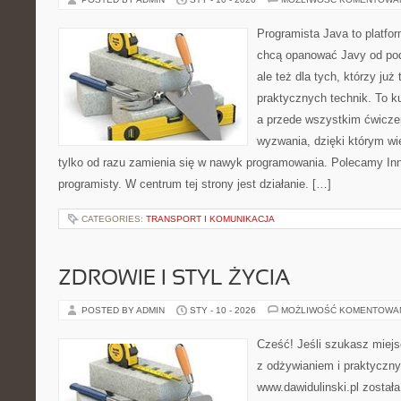
Programista Java to platfo
chcą opanować Javy od pod
ale też dla tych, którzy już
praktycznych technik. To ku
a przede wszystkim ćwiczen
wyzwania, dzięki którym wie
tylko od razu zamienia się w nawyk programowania. Polecamy Inne
programisty. W centrum tej strony jest działanie. […]
CATEGORIES:
TRANSPORT I KOMUNIKACJA
ZDROWIE I STYL ŻYCIA
POSTED BY ADMIN
STY - 10 - 2026
MOŻLIWOŚĆ KOMENTOWA
Cześć! Jeśli szukasz miejsc
z odżywianiem i praktyczny
www.dawidulinski.pl została