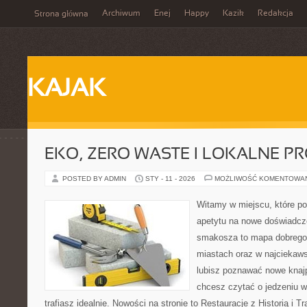
Archiwum
Enej
Happy
Kazik
Redakcja
Strona główna
KAJAK
EKO, ZERO WASTE I LOKALNE P
POSTED BY ADMIN
STY - 11 - 2026
MOŻLIWOŚĆ KOMENTOWA
Witamy w miejscu, które po
apetytu na nowe doświadcze
smakosza to mapa dobrego
miastach oraz w najciekaws
lubisz poznawać nowe knajp
chcesz czytać o jedzeniu w
trafiasz idealnie. Nowości na stronie to Restauracje z Historią i T