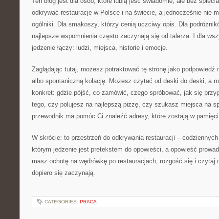
Ten blog jest dla osób, które lubią jeść świadomie, ale bez spięci
odkrywać restauracje w Polsce i na świecie, a jednocześnie nie 
ogólniki. Dla smakoszy, którzy cenią uczciwy opis. Dla podróżnik
najlepsze wspomnienia często zaczynają się od talerza. I dla wsz
jedzenie łączy: ludzi, miejsca, historie i emocje.
Zaglądając tutaj, możesz potraktować tę stronę jako podpowiedź n
albo spontaniczną kolację. Możesz czytać od deski do deski, a 
konkret: gdzie pójść, co zamówić, czego spróbować, jak się przy
tego, czy polujesz na najlepszą pizzę, czy szukasz miejsca na s
przewodnik ma pomóc Ci znaleźć adresy, które zostają w pamięci
W skrócie: to przestrzeń do odkrywania restauracji – codziennych
którym jedzenie jest pretekstem do opowieści, a opowieść prowadzi
masz ochotę na wędrówkę po restauracjach, rozgość się i czytaj d
dopiero się zaczynają.
CATEGORIES:
PRACA