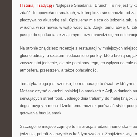
Historią i Tradycją
i Najlepsze Śniadania i Brunch. To nie jest tylk
zdań”. To opowieść o smakach, w której liczą się smaczki: od z
pieczywa po akustykę sali. Opisujemy miejsca do jedzenia tak, j
w ruchu, w rozmowie, w wątpliwościach. Dzięki temu łatwiej Ci 
pasuje do spotkania ze znajomymi, czy sprawdzi się na celebracj
Na stronie znajdziesz recenzje z restauracji w mniejszych miejs
głośne adresy, a czasem niedocenione punkty, które bronią się j
zawsze stoi jedzenie, ale nie pomijamy tego, co wpływa na całe d
atmosfera, przestrzeń, a także opłacalność.
Tematyka bloga jest szeroka, bo restauracje to świat, w którym 
Możesz czytać o kuchni polskiej i o smakach z Azji, o daniach au
serwujących street food. Jednego dnia trafiamy do małej knajpki,
degustacyjnym menu. Dzięki temu możesz porównać style, podejści
gotowania budują smak.
Szczególne miejsce zajmuje tu inspiracja śródziemnomorska – bo 
jedzenia, potrafi zachwycić w każdym wydaniu. Znajdziesz więc op