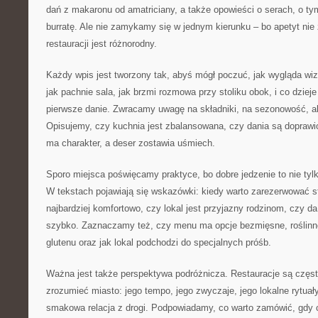
dań z makaronu od amatriciany, a także opowieści o serach, o ty
burratę. Ale nie zamykamy się w jednym kierunku – bo apetyt nie 
restauracji jest różnorodny.
Każdy wpis jest tworzony tak, abyś mógł poczuć, jak wygląda wiz
jak pachnie sala, jak brzmi rozmowa przy stoliku obok, i co dzieje 
pierwsze danie. Zwracamy uwagę na składniki, na sezonowość, a
Opisujemy, czy kuchnia jest zbalansowana, czy dania są dopraw
ma charakter, a deser zostawia uśmiech.
Sporo miejsca poświęcamy praktyce, bo dobre jedzenie to nie tylk
W tekstach pojawiają się wskazówki: kiedy warto zarezerwować stol
najbardziej komfortowo, czy lokal jest przyjazny rodzinom, czy d
szybko. Zaznaczamy też, czy menu ma opcje bezmięsne, roślinne
glutenu oraz jak lokal podchodzi do specjalnych próśb.
Ważna jest także perspektywa podróżnicza. Restauracje są częs
zrozumieć miasto: jego tempo, jego zwyczaje, jego lokalne rytuały
smakowa relacja z drogi. Podpowiadamy, co warto zamówić, gdy