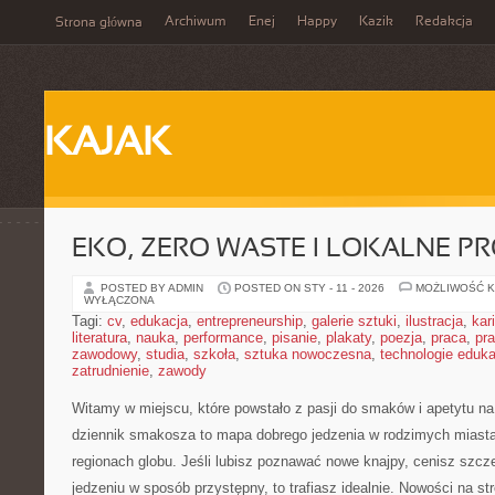
Archiwum
Enej
Happy
Kazik
Redakcja
Strona główna
KAJAK
EKO, ZERO WASTE I LOKALNE P
POSTED BY ADMIN
POSTED ON STY - 11 - 2026
MOŻLIWOŚĆ 
WYŁĄCZONA
Tagi:
cv
,
edukacja
,
entrepreneurship
,
galerie sztuki
,
ilustracja
,
kar
literatura
,
nauka
,
performance
,
pisanie
,
plakaty
,
poezja
,
praca
,
pr
zawodowy
,
studia
,
szkoła
,
sztuka nowoczesna
,
technologie eduk
zatrudnienie
,
zawody
Witamy w miejscu, które powstało z pasji do smaków i apetytu n
dziennik smakosza to mapa dobrego jedzenia w rodzimych miast
regionach globu. Jeśli lubisz poznawać nowe knajpy, cenisz szcz
jedzeniu w sposób przystępny, to trafiasz idealnie. Nowości na st