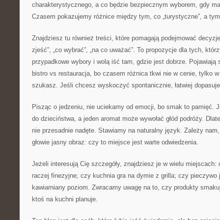
charakterystycznego, a co będzie bezpiecznym wyborem, gdy ma
Czasem pokazujemy różnice między tym, co „turystyczne”, a tym,
Znajdziesz tu również treści, które pomagają podejmować decyzje
zjeść”, „co wybrać”, „na co uważać”. To propozycje dla tych, któr
przypadkowe wybory i wolą iść tam, gdzie jest dobrze. Pojawiają 
bistro vs restauracja, bo czasem różnica tkwi nie w cenie, tylko 
szukasz. Jeśli chcesz wyskoczyć spontanicznie, łatwiej dopasuje
Pisząc o jedzeniu, nie uciekamy od emocji, bo smak to pamięć. J
do dzieciństwa, a jeden aromat może wywołać głód podróży. Dlate
nie przesadnie nadęte. Stawiamy na naturalny język. Zależy nam,
głowie jasny obraz: czy to miejsce jest warte odwiedzenia.
Jeżeli interesują Cię szczegóły, znajdziesz je w wielu miejscach:
raczej finezyjne; czy kuchnia gra na dymie z grilla; czy pieczywo
kawiarniany poziom. Zwracamy uwagę na to, czy produkty smakują
ktoś na kuchni planuje.