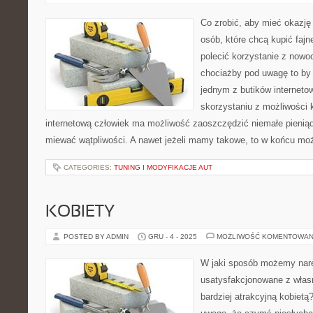
Co zrobić, aby mieć okazję 
osób, które chcą kupić faj
polecić korzystanie z now
chociażby pod uwagę to by
jednym z butików interneto
skorzystaniu z możliwości 
internetową człowiek ma możliwość zaoszczędzić niemałe pieniąd
miewać wątpliwości. A nawet jeżeli mamy takowe, to w końcu m
CATEGORIES:
TUNING I MODYFIKACJE AUT
KOBIETY
POSTED BY ADMIN
GRU - 4 - 2025
MOŻLIWOŚĆ KOMENTOWAN
W jaki sposób możemy nar
usatysfakcjonowane z wła
bardziej atrakcyjną kobietą