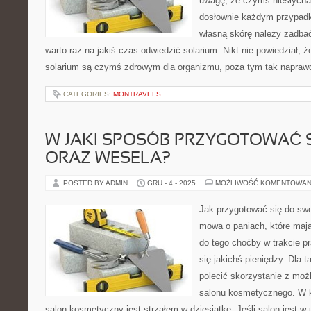
uwagę, że czymś niesłychan
dosłownie każdym przypadk
własną skórę należy zadba
warto raz na jakiś czas odwiedzić solarium. Nikt nie powiedział, 
solarium są czymś zdrowym dla organizmu, poza tym tak napraw
CATEGORIES:
MONTRAVELS
W JAKI SPOSÓB PRZYGOTOWAĆ 
ORAZ WESELA?
POSTED BY ADMIN
GRU - 4 - 2025
MOŻLIWOŚĆ KOMENTOWAN
Jak przygotować się do swoj
mowa o paniach, które maj
do tego choćby w trakcie pr
się jakichś pieniędzy. Dla 
polecić skorzystanie z moż
salonu kosmetycznego. W k
salon kosmetyczny jest strzałem w dziesiątkę. Jeśli salon jest w