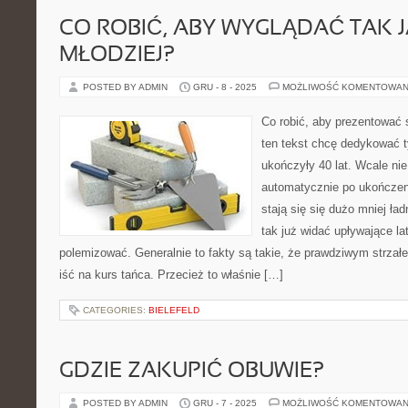
CO ROBIĆ, ABY WYGLĄDAĆ TAK 
MŁODZIEJ?
POSTED BY ADMIN
GRU - 8 - 2025
MOŻLIWOŚĆ KOMENTOWAN
Co robić, aby prezentować s
ten tekst chcę dedykować t
ukończyły 40 lat. Wcale nie
automatycznie po ukończeni
stają się się dużo mniej ład
tak już widać upływające la
polemizować. Generalnie to fakty są takie, że prawdziwym strzałe
iść na kurs tańca. Przecież to właśnie […]
CATEGORIES:
BIELEFELD
GDZIE ZAKUPIĆ OBUWIE?
POSTED BY ADMIN
GRU - 7 - 2025
MOŻLIWOŚĆ KOMENTOWAN