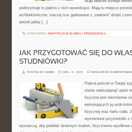
skąd właśnie istnieje termi
podtrzymuje to piękno z nich wywodzące. Mają tu miejsce przeró
architektoniczne, inaczej tzw. garbowane z „rowkami” dzięki czem
aniżeli jakby […]
CATEGORIES:
ADAPTACJA W ŻŁOBKU I PRZEDSZKOLU
JAK PRZYGOTOWAĆ SIĘ DO WŁA
STUDNIÓWKI?
POSTED BY ADMIN
GRU - 9 - 2025
MOŻLIWOŚĆ KOMENTOWAN
Piękna pościel w Twojej syp
stanie nadszarpnąć opinii 
fizyczna jest niezmiernie c
wykonujących ją osób kolos
fizycznej oraz hartu ciała.
wymienione przymiotniki z 
wystarczą, aby podołać dziennym trudom, fizycznemu wysiłkowi o