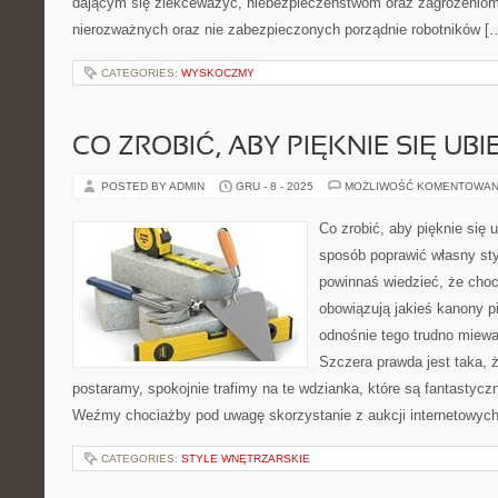
dającym się zlekceważyć, niebezpieczeństwom oraz zagrożeniom
nierozważnych oraz nie zabezpieczonych porządnie robotników [
CATEGORIES:
WYSKOCZMY
CO ZROBIĆ, ABY PIĘKNIE SIĘ UB
POSTED BY ADMIN
GRU - 8 - 2025
MOŻLIWOŚĆ KOMENTOWAN
Co zrobić, aby pięknie się 
sposób poprawić własny sty
powinnaś wiedzieć, że choci
obowiązują jakieś kanony pi
odnośnie tego trudno miewa
Szczera prawda jest taka, ż
postaramy, spokojnie trafimy na te wdzianka, które są fantasty
Weźmy chociażby pod uwagę skorzystanie z aukcji internetowych.
CATEGORIES:
STYLE WNĘTRZARSKIE