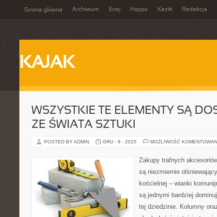
Archiwum
Enej
Happy
Kazik
Redakcja
Strona główna
KAJAK
WSZYSTKIE TE ELEMENTY SĄ D
ZE ŚWIATA SZTUKI
POSTED BY ADMIN
GRU - 9 - 2025
MOŻLIWOŚĆ KOMENTOWAN
Zakupy trafnych akcesoriów
są niezmiernie olśniewając
kościelnej – wianki komuni
są jednymi bardziej domin
tej dziedzinie. Kolumny ora