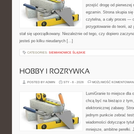
przejść drogę od pierwszej 
egzamin. Strona skupia się
czytelna, a cały proces — 
przygotowanie do teorii, a
stał się uporządkowany. Niezależnie od tego, czy dopiero zaczyn
jesteś po kilku nieudanych […]
CATEGORIES:
SIEMIANOWICE ŚLĄSKIE
HOBBY I ROZRYWKA
POSTED BY ADMIN
STY - 6 - 2026
MOŻLIWOŚĆ KOMENTOWAN
LumiGranie to miejsce dla o
chcą być na bieżąco z tym, 
elektronicznej zabawy. Stro
jednym punkcie zebrać test
wiadomości dotyczące tytuł
mniejsze, ambitne perełki. 