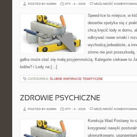
POSTED BY ADMIN
STY - 4 - 2026
MOŻLIWOŚĆ KOMENTOWAN
Speed-Ice to miejsce, w kt
deserów spotyka się z prakt
chcą kręcić lody w domu, al
odkrywać nowe smaki i rozu
wychodzą jedwabiste, a inn
zimno nie jest przeszkodą,
gałka może stać się małą przyjemnością. Kategorie ciekawe to 
lodów? i Lody na […]
CATEGORIES:
ŚLUBNE INSPIRACJE TEMATYCZNE
ZDROWIE PSYCHICZNE
POSTED BY ADMIN
STY - 3 - 2026
MOŻLIWOŚĆ KOMENTOWAN
Korekcja Wad Postawy to rz
korygować nawyki postural
ukierunkowany, usprawnianie