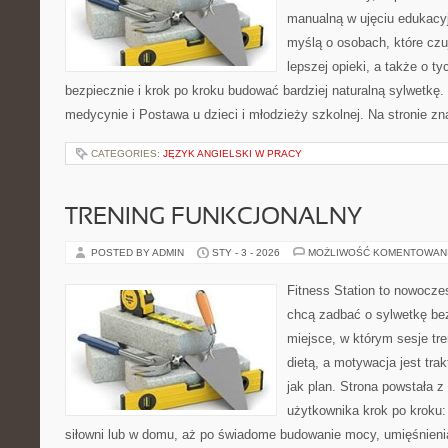
manualną w ujęciu edukacy
myślą o osobach, które czuj
lepszej opieki, a także o ty
bezpiecznie i krok po kroku budować bardziej naturalną sylwetkę
medycynie i Postawa u dzieci i młodzieży szkolnej. Na stronie zn
CATEGORIES:
JĘZYK ANGIELSKI W PRACY
TRENING FUNKCJONALNY
POSTED BY ADMIN
STY - 3 - 2026
MOŻLIWOŚĆ KOMENTOWAN
Fitness Station to nowoczes
chcą zadbać o sylwetkę be
miejsce, w którym sesje tr
dietą, a motywacja jest tr
jak plan. Strona powstała 
użytkownika krok po kroku:
siłowni lub w domu, aż po świadome budowanie mocy, umięśnieni