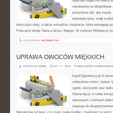
obiecuje magiczne efekty w 
nastawiona na długofalowe 
pomyślana tak, aby każdy, 
doświadczenia, mógł znale
dotyczące diety, a także narzędzia i inspiracje, które pomagają prz
Polecamy działy Dieta a skóra i Napoje. W centrum OKdieta.pl sto
CATEGORIES:
INFORMATYKA
UPRAWA OWOCÓW MIĘKKICH
POSTED BY ADMIN
STY - 5 - 2026
MOŻLIWOŚĆ KOMENTOWAN
KącikOgrodniczy.pl to prze
miłośników roślin i zieleni
ogród, warzywnik oraz balk
Strona łączy w sobie komp
warzywach i roślinach balk
inspiruje do eksperymentow
Niezależnie od tego, czy masz małą działkę, znajdziesz tu treści