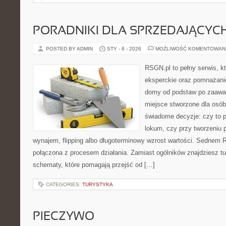
PORADNIKI DLA SPRZEDAJĄCYC
POSTED BY ADMIN
STY - 6 - 2026
MOŻLIWOŚĆ KOMENTOWAN
RSGN.pl to pełny serwis, k
eksperckie oraz pomnażani
domy od podstaw po zaawan
miejsce stworzone dla osó
świadome decyzje: czy to p
lokum, czy przy tworzeniu 
wynajem, flipping albo długoterminowy wzrost wartości. Sednem R
połączona z procesem działania. Zamiast ogólników znajdziesz tu i
schematy, które pomagają przejść od […]
CATEGORIES:
TURYSTYKA
PIECZYWO