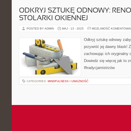
ODKRYJ SZTUKĘ ODNOWY: REN
STOLARKI OKIENNEJ
POSTED BY ADMIN
MAJ - 13 - 2025
MOŻLIWOŚĆ KOMENTOWA
Odkryj sztukę odnowy zabytk
przywróć jej dawny blask! 
zachowując ich oryginalny c
Dowiedz się więcej jak to z
#tradycjamistrzów
CATEGORIES:
MINDFULNESS I UWAŻNOŚĆ