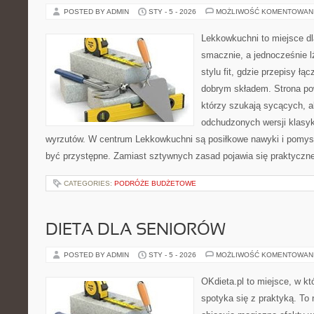
POSTED BY ADMIN
STY - 5 - 2026
MOŻLIWOŚĆ KOMENTOWAN
Lekkowkuchni to miejsce dl
smacznie, a jednocześnie lż
stylu fit, gdzie przepisy ł
dobrym składem. Strona pow
którzy szukają sycących, al
odchudzonych wersji klasy
wyrzutów. W centrum Lekkowkuchni są posiłkowe nawyki i pomys
być przystępne. Zamiast sztywnych zasad pojawia się praktyczne
CATEGORIES:
PODRÓŻE BUDŻETOWE
DIETA DLA SENIORÓW
POSTED BY ADMIN
STY - 5 - 2026
MOŻLIWOŚĆ KOMENTOWAN
OKdieta.pl to miejsce, w k
spotyka się z praktyką. To n