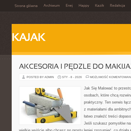
Archiwum
Enej
Happy
Kazik
Redakcja
Strona główna
KAJAK
AKCESORIA I PĘDZLE DO MAKIJ
POSTED BY ADMIN
STY - 8 - 2026
MOŻLIWOŚĆ KOMENTOWAN
Jak Się Malować to przestr
osobach, które chcą rozwi
praktyczny. Ten serwis łąc
z materiałami dla ambitnyc
łatwo znaleźć treści dopas
Jeśli szukasz pomysłów na 
wielkie wyjście albo chcesz po prostu lepiej zrozumieć, co działa 