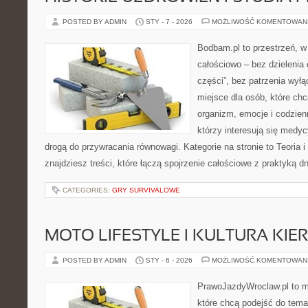
POSTED BY ADMIN
STY - 7 - 2026
MOŻLIWOŚĆ KOMENTOWAN
Bodbam.pl to przestrzeń, w k
całościowo – bez dzielenia 
części”, bez patrzenia wył
miejsce dla osób, które chc
organizm, emocje i codzienn
którzy interesują się medy
drogą do przywracania równowagi. Kategorie na stronie to Teoria i
znajdziesz treści, które łączą spojrzenie całościowe z praktyką d
CATEGORIES:
GRY SURVIVALOWE
MOTO LIFESTYLE I KULTURA KI
POSTED BY ADMIN
STY - 6 - 2026
MOŻLIWOŚĆ KOMENTOWAN
PrawoJazdyWroclaw.pl to m
które chcą podejść do tema