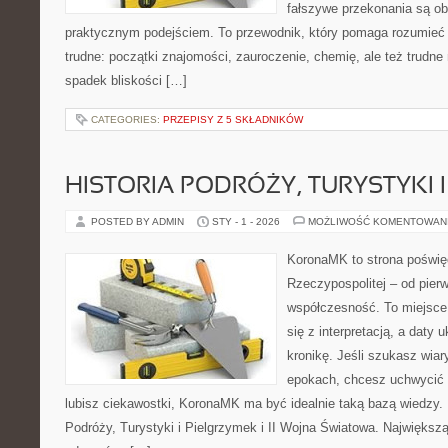
fałszywe przekonania są o
praktycznym podejściem. To przewodnik, który pomaga rozumieć 
trudne: początki znajomości, zauroczenie, chemię, ale też trudn
spadek bliskości […]
CATEGORIES:
PRZEPISY Z 5 SKŁADNIKÓW
HISTORIA PODRÓŻY, TURYSTYKI 
POSTED BY ADMIN
STY - 1 - 2026
MOŻLIWOŚĆ KOMENTOWAN
KoronaMK to strona poświę
Rzeczypospolitej – od pie
współczesność. To miejsce,
się z interpretacją, a daty 
kronikę. Jeśli szukasz wia
epokach, chcesz uchwycić t
lubisz ciekawostki, KoronaMK ma być idealnie taką bazą wiedzy. 
Podróży, Turystyki i Pielgrzymek i II Wojna Światowa. Największą s