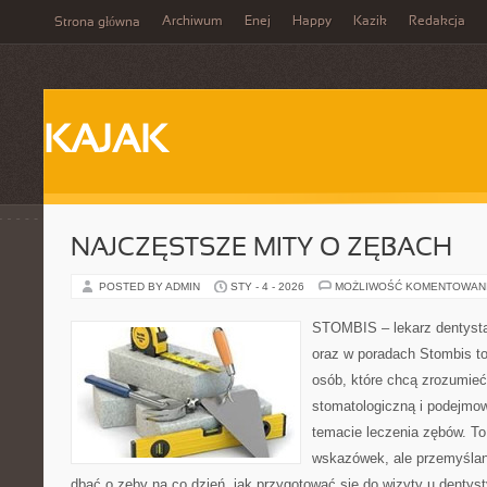
Archiwum
Enej
Happy
Kazik
Redakcja
Strona główna
KAJAK
NAJCZĘSTSZE MITY O ZĘBACH
POSTED BY ADMIN
STY - 4 - 2026
MOŻLIWOŚĆ KOMENTOWAN
STOMBIS – lekarz dentysta
oraz w poradach Stombis to
osób, które chcą zrozumieć 
stomatologiczną i podejmo
temacie leczenia zębów. To 
wskazówek, ale przemyślan
dbać o zęby na co dzień, jak przygotować się do wizyty u dentyst