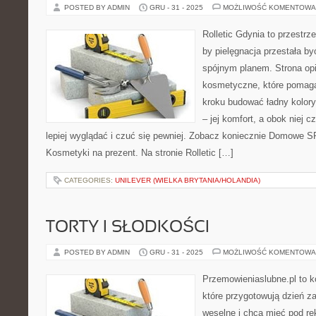
POSTED BY ADMIN
GRU - 31 - 2025
MOŻLIWOŚĆ KOMENTOWA
Rolletic Gdynia to przestrz
by pielęgnacja przestała by
spójnym planem. Strona opi
kosmetyczne, które pomagaj
kroku budować ładny kolory
– jej komfort, a obok niej c
lepiej wyglądać i czuć się pewniej. Zobacz koniecznie Domowe SPA
Kosmetyki na prezent. Na stronie Rolletic […]
CATEGORIES:
UNILEVER (WIELKA BRYTANIA/HOLANDIA)
TORTY I SŁODKOŚCI
POSTED BY ADMIN
GRU - 31 - 2025
MOŻLIWOŚĆ KOMENTOWA
Przemowieniaslubne.pl to k
które przygotowują dzień za
weselne i chcą mieć pod rę