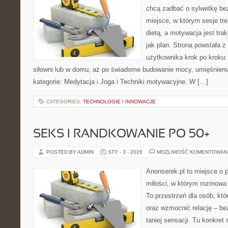
chcą zadbać o sylwetkę be
miejsce, w którym sesje tr
dietą, a motywacja jest tr
jak plan. Strona powstała 
użytkownika krok po kroku:
siłowni lub w domu, aż po świadome budowanie mocy, umięśnieni
kategorie: Medytacja i Joga i Techniki motywacyjne. W […]
CATEGORIES:
TECHNOLOGIE I INNOWACJE
SEKS I RANDKOWANIE PO 50+
POSTED BY ADMIN
STY - 3 - 2026
MOŻLIWOŚĆ KOMENTOWAN
Anonserek.pl to miejsce o p
miłości, w którym rozmowa 
To przestrzeń dla osób, któ
oraz wzmocnić relację – bez
taniej sensacji. Tu konkret 