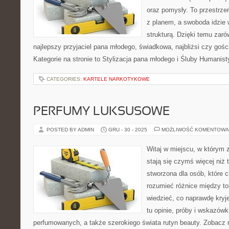
oraz pomysły. To przestrzeń
z planem, a swoboda idzie
strukturą. Dzięki temu zaró
najlepszy przyjaciel pana młodego, świadkowa, najbliżsi czy goś
Kategorie na stronie to Stylizacja pana młodego i Śluby Humanis
CATEGORIES:
KARTELE NARKOTYKOWE
PERFUMY LUKSUSOWE
POSTED BY ADMIN
GRU - 30 - 2025
MOŻLIWOŚĆ KOMENTOWA
Witaj w miejscu, w którym 
stają się czymś więcej niż 
stworzona dla osób, które 
rozumieć różnice między t
wiedzieć, co naprawdę kryje
tu opinie, próby i wskazów
perfumowanych, a także szerokiego świata rutyn beauty. Zobacz r