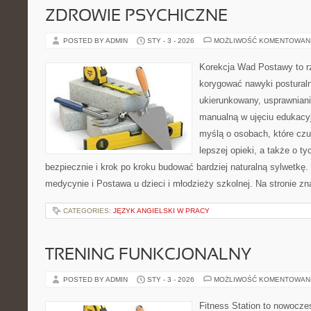
ZDROWIE PSYCHICZNE
POSTED BY ADMIN
STY - 3 - 2026
MOŻLIWOŚĆ KOMENTOWAN
Korekcja Wad Postawy to rz
korygować nawyki postural
ukierunkowany, usprawnianie
manualną w ujęciu edukacy
myślą o osobach, które czuj
lepszej opieki, a także o ty
bezpiecznie i krok po kroku budować bardziej naturalną sylwetkę
medycynie i Postawa u dzieci i młodzieży szkolnej. Na stronie zn
CATEGORIES:
JĘZYK ANGIELSKI W PRACY
TRENING FUNKCJONALNY
POSTED BY ADMIN
STY - 3 - 2026
MOŻLIWOŚĆ KOMENTOWAN
Fitness Station to nowoczes