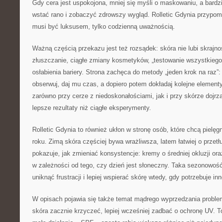
Gdy cera jest uspokojona, mniej się myśli o maskowaniu, a bardzie
wstać rano i zobaczyć zdrowszy wygląd. Rolletic Gdynia przypomi
musi być luksusem, tylko codzienną uważnością.
Ważną częścią przekazu jest też rozsądek: skóra nie lubi skrajn
złuszczanie, ciągłe zmiany kosmetyków, „testowanie wszystkiego 
osłabienia bariery. Strona zachęca do metody „jeden krok na raz
obserwuj, daj mu czas, a dopiero potem dokładaj kolejne element
zarówno przy cerze z niedoskonałościami, jak i przy skórze dojrzał
lepsze rezultaty niż ciągłe eksperymenty.
Rolletic Gdynia to również ukłon w stronę osób, które chcą pielę
roku. Zimą skóra częściej bywa wrażliwsza, latem łatwiej o przetł
pokazuje, jak zmieniać konsystencje: kremy o średniej okluzji ora
w zależności od tego, czy dzień jest słoneczny. Taka sezonowość
uniknąć frustracji i lepiej wspierać skórę wtedy, gdy potrzebuje i
W opisach pojawia się także temat mądrego wyprzedzania proble
skóra zacznie krzyczeć, lepiej wcześniej zadbać o ochronę UV. To