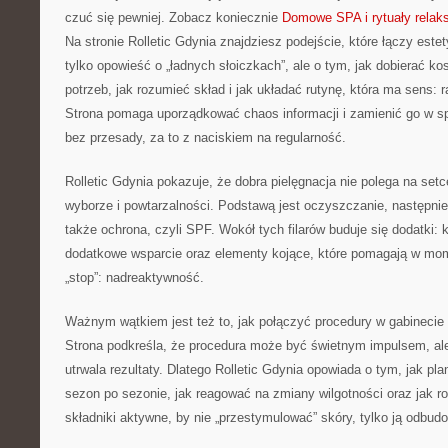
czuć się pewniej. Zobacz koniecznie
Domowe SPA i rytuały relak
Na stronie Rolletic Gdynia znajdziesz podejście, które łączy estet
tylko opowieść o „ładnych słoiczkach”, ale o tym, jak dobierać k
potrzeb, jak rozumieć skład i jak układać rutynę, która ma sens: 
Strona pomaga uporządkować chaos informacji i zamienić go w sp
bez przesady, za to z naciskiem na regularność.
Rolletic Gdynia pokazuje, że dobra pielęgnacja nie polega na set
wyborze i powtarzalności. Podstawą jest oczyszczanie, następnie
także ochrona, czyli SPF. Wokół tych filarów buduje się dodatki: 
dodatkowe wsparcie oraz elementy kojące, które pomagają w mo
„stop”: nadreaktywność.
Ważnym wątkiem jest też to, jak połączyć procedury w gabinecie
Strona podkreśla, że procedura może być świetnym impulsem, ale
utrwala rezultaty. Dlatego Rolletic Gdynia opowiada o tym, jak pl
sezon po sezonie, jak reagować na zmiany wilgotności oraz jak 
składniki aktywne, by nie „przestymulować” skóry, tylko ją odbud