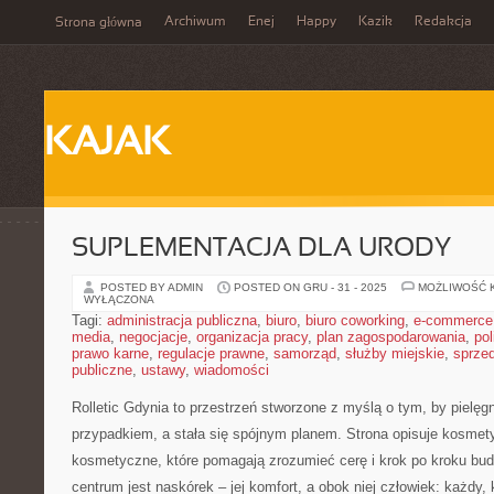
Archiwum
Enej
Happy
Kazik
Redakcja
Strona główna
KAJAK
SUPLEMENTACJA DLA URODY
POSTED BY ADMIN
POSTED ON GRU - 31 - 2025
MOŻLIWOŚĆ 
WYŁĄCZONA
Tagi:
administracja publiczna
,
biuro
,
biuro coworking
,
e-commerce
media
,
negocjacje
,
organizacja pracy
,
plan zagospodarowania
,
pol
prawo karne
,
regulacje prawne
,
samorząd
,
służby miejskie
,
sprze
publiczne
,
ustawy
,
wiadomości
Rolletic Gdynia to przestrzeń stworzone z myślą o tym, by pielęg
przypadkiem, a stała się spójnym planem. Strona opisuje kosmety
kosmetyczne, które pomagają zrozumieć cerę i krok po kroku bud
centrum jest naskórek – jej komfort, a obok niej człowiek: każdy, 