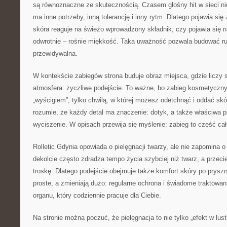
są równoznaczne ze skutecznością. Czasem głośny hit w sieci ni
ma inne potrzeby, inną tolerancję i inny rytm. Dlatego pojawia się
skóra reaguje na świeżo wprowadzony składnik, czy pojawia się 
odwrotnie – rośnie miękkość. Taka uważność pozwala budować rut
przewidywalna.
W kontekście zabiegów strona buduje obraz miejsca, gdzie liczy s
atmosfera: życzliwe podejście. To ważne, bo zabieg kosmetyczny
„wyścigiem”, tylko chwilą, w której możesz odetchnąć i oddać skó
rozumie, że każdy detal ma znaczenie: dotyk, a także właściwa pi
wyciszenie. W opisach przewija się myślenie: zabieg to część ca
Rolletic Gdynia opowiada o pielęgnacji twarzy, ale nie zapomina o
dekolcie często zdradza tempo życia szybciej niż twarz, a przeci
troskę. Dlatego podejście obejmuje także komfort skóry po pryszni
proste, a zmieniają dużo: regularne ochrona i świadome traktowan
organu, który codziennie pracuje dla Ciebie.
Na stronie można poczuć, że pielęgnacja to nie tylko „efekt w lust