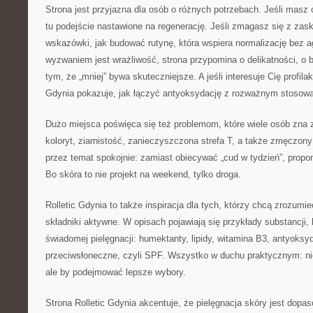
Strona jest przyjazna dla osób o różnych potrzebach. Jeśli masz
tu podejście nastawione na regenerację. Jeśli zmagasz się z zask
wskazówki, jak budować rutynę, która wspiera normalizację bez ag
wyzwaniem jest wrażliwość, strona przypomina o delikatności, o ba
tym, że „mniej” bywa skuteczniejsze. A jeśli interesuje Cię profilak
Gdynia pokazuje, jak łączyć antyoksydację z rozważnym stosowa
Dużo miejsca poświęca się też problemom, które wiele osób zna 
koloryt, ziarnistość, zanieczyszczona strefa T, a także zmęczon
przez temat spokojnie: zamiast obiecywać „cud w tydzień”, propo
Bo skóra to nie projekt na weekend, tylko droga.
Rolletic Gdynia to także inspiracja dla tych, którzy chcą zrozumi
składniki aktywne. W opisach pojawiają się przykłady substancji,
świadomej pielęgnacji: humektanty, lipidy, witamina B3, antyoksyda
przeciwsłoneczne, czyli SPF. Wszystko w duchu praktycznym: nie 
ale by podejmować lepsze wybory.
Strona Rolletic Gdynia akcentuje, że pielęgnacja skóry jest dopa