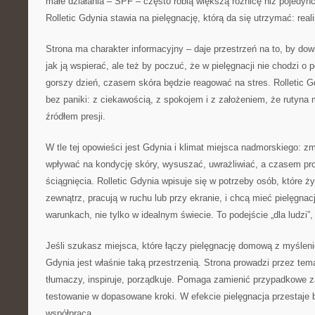
małe działania – SPF – często robią większą różnicę niż pojedyn
Rolletic Gdynia stawia na pielęgnację, którą da się utrzymać: real
Strona ma charakter informacyjny – daje przestrzeń na to, by dowie
jak ją wspierać, ale też by poczuć, że w pielęgnacji nie chodzi o
gorszy dzień, czasem skóra będzie reagować na stres. Rolletic 
bez paniki: z ciekawością, z spokojem i z założeniem, że rutyna
źródłem presji.
W tle tej opowieści jest Gdynia i klimat miejsca nadmorskiego: 
wpływać na kondycję skóry, wysuszać, uwrażliwiać, a czasem p
ściągnięcia. Rolletic Gdynia wpisuje się w potrzeby osób, które ż
zewnątrz, pracują w ruchu lub przy ekranie, i chcą mieć pielęgnacj
warunkach, nie tylko w idealnym świecie. To podejście „dla ludzi”, 
Jeśli szukasz miejsca, które łączy pielęgnację domową z myśleni
Gdynia jest właśnie taką przestrzenią. Strona prowadzi przez tema
tłumaczy, inspiruje, porządkuje. Pomaga zamienić przypadkowe 
testowanie w dopasowane kroki. W efekcie pielęgnacja przestaje by
współpracą.