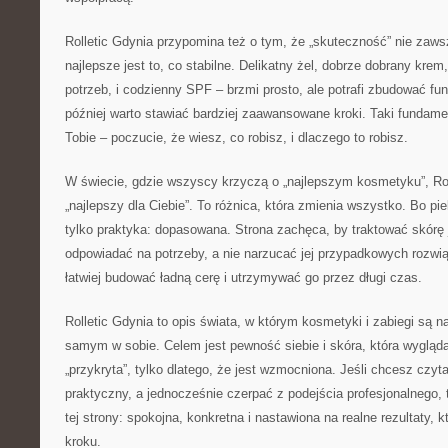
Rolletic Gdynia przypomina też o tym, że „skuteczność” nie za
najlepsze jest to, co stabilne. Delikatny żel, dobrze dobrany krem
potrzeb, i codzienny SPF – brzmi prosto, ale potrafi zbudować fu
później warto stawiać bardziej zaawansowane kroki. Taki fundame
Tobie – poczucie, że wiesz, co robisz, i dlaczego to robisz.
W świecie, gdzie wszyscy krzyczą o „najlepszym kosmetyku”, Rol
„najlepszy dla Ciebie”. To różnica, która zmienia wszystko. Bo pie
tylko praktyka: dopasowana. Strona zachęca, by traktować skórę j
odpowiadać na potrzeby, a nie narzucać jej przypadkowych rozwi
łatwiej budować ładną cerę i utrzymywać go przez długi czas.
Rolletic Gdynia to opis świata, w którym kosmetyki i zabiegi są n
samym w sobie. Celem jest pewność siebie i skóra, która wygląda 
„przykryta”, tylko dlatego, że jest wzmocniona. Jeśli chcesz czyt
praktyczny, a jednocześnie czerpać z podejścia profesjonalnego, t
tej strony: spokojna, konkretna i nastawiona na realne rezultaty, k
kroku.