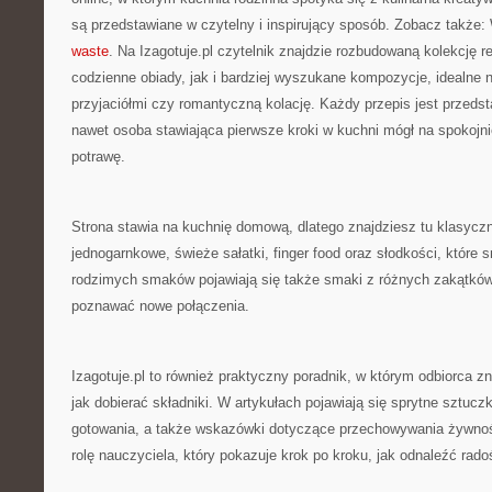
są przedstawiane w czytelny i inspirujący sposób. Zobacz także
waste
. Na Izagotuje.pl czytelnik znajdzie rozbudowaną kolekcję 
codzienne obiady, jak i bardziej wyszukane kompozycje, idealne n
przyjaciółmi czy romantyczną kolację. Każdy przepis jest przeds
nawet osoba stawiająca pierwsze kroki w kuchni mógł na spokojn
potrawę.
Strona stawia na kuchnię domową, dlatego znajdziesz tu klasycz
jednogarnkowe, świeże sałatki, finger food oraz słodkości, które 
rodzimych smaków pojawiają się także smaki z różnych zakątkó
poznawać nowe połączenia.
Izagotuje.pl to również praktyczny poradnik, w którym odbiorca zn
jak dobierać składniki. W artykułach pojawiają się sprytne sztucz
gotowania, a także wskazówki dotyczące przechowywania żywnośc
rolę nauczyciela, który pokazuje krok po kroku, jak odnaleźć rad