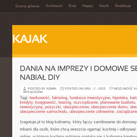
Archiwum
Enej
Happy
Kazik
Redakcja
Strona główna
KAJAK
DANIA NA IMPREZY I DOMOWE SE
NABIAŁ DIY
POSTED BY ADMIN
POSTED ON GRU - 2 - 2025
MOŻLIWOŚĆ 
WYŁĄCZONA
Tagi:
bankowość
,
faktoring
,
fundusze inwestycyjne
,
hipoteka
,
kar
kredyty
,
księgowość
,
leasing
,
oszczędzanie
,
planowanie budżetu
inwestycyjny
,
pożyczki
,
ubezpieczenia
,
ubezpieczenie domu
,
ube
ubezpieczenie samochodu
,
ubezpieczenie zdrowotne
,
zarządzani
Izagotuje.pl to blog kulinarny, który łączy zamiłowanie do dom
trikami dla osób, które chcą wreszcie ogarnąć kuchnię i odkrywa
online, w którym kuchnia rodzinna spotyka się z kulinarna kreaty