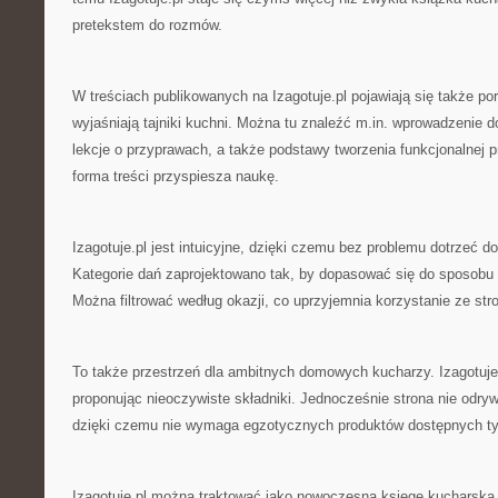
pretekstem do rozmów.
W treściach publikowanych na Izagotuje.pl pojawiają się także po
wyjaśniają tajniki kuchni. Można tu znaleźć m.in. wprowadzenie d
lekcje o przyprawach, a także podstawy tworzenia funkcjonalnej p
forma treści przyspiesza naukę.
Izagotuje.pl jest intuicyjne, dzięki czemu bez problemu dotrzeć do
Kategorie dań zaprojektowano tak, by dopasować się do sposobu
Można filtrować według okazji, co uprzyjemnia korzystanie ze str
To także przestrzeń dla ambitnych domowych kucharzy. Izagotuje.
proponując nieoczywiste składniki. Jednocześnie strona nie odryw
dzięki czemu nie wymaga egzotycznych produktów dostępnych tyl
Izagotuje.pl można traktować jako nowoczesną księgę kucharską, 