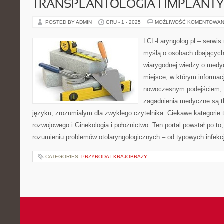
TRANSPLANTOLOGIA I IMPLANT
POSTED BY ADMIN
GRU - 1 - 2025
MOŻLIWOŚĆ KOMENTOWAN
LCL-Laryngolog.pl – serwi
myślą o osobach dbających 
wiarygodnej wiedzy o medyc
miejsce, w którym informacj
nowoczesnym podejściem, 
zagadnienia medyczne są 
języku, zrozumiałym dla zwykłego czytelnika. Ciekawe kategorie
rozwojowego i Ginekologia i położnictwo. Ten portal powstał po t
rozumieniu problemów otolaryngologicznych – od typowych infekcj
CATEGORIES:
PRZYRODA I KRAJOBRAZY