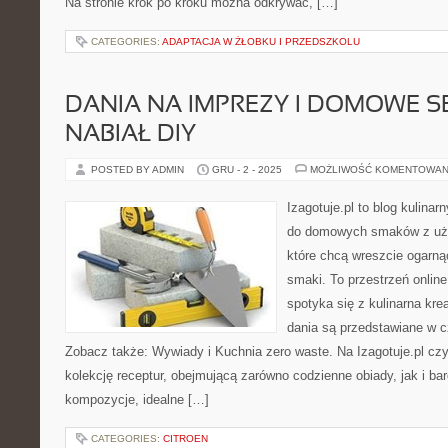
Na stronie krok po kroku można odkrywać, […]
CATEGORIES:
ADAPTACJA W ŻŁOBKU I PRZEDSZKOLU
DANIA NA IMPREZY I DOMOWE SE
NABIAŁ DIY
POSTED BY ADMIN
GRU - 2 - 2025
MOŻLIWOŚĆ KOMENTOWAN
Izagotuje.pl to blog kulinar
do domowych smaków z użyt
które chcą wreszcie ogarną
smaki. To przestrzeń onlin
spotyka się z kulinarna kr
dania są przedstawiane w cz
Zobacz także: Wywiady i Kuchnia zero waste. Na Izagotuje.pl czy
kolekcję receptur, obejmującą zarówno codzienne obiady, jak i ba
kompozycje, idealne […]
CATEGORIES:
CITROEN