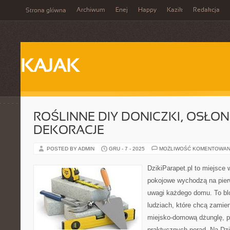
Archiwum
Enej
Happy
Kazik
Redakcja
Strona główna
KAJAK
ROŚLINNE DIY DONICZKI, OSŁONK
DEKORACJE
POSTED BY ADMIN
GRU - 7 - 2025
MOŻLIWOŚĆ KOMENTOWAN
DzikiParapet.pl to miejsce 
pokojowe wychodzą na pierw
uwagi każdego domu. To bl
ludziach, które chcą zamie
miejsko-domową dżunglę, p
praktycznych porad. Na Dzi