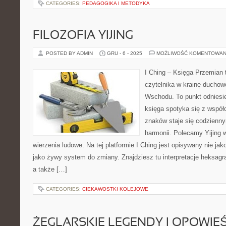
CATEGORIES:
PEDAGOGIKA I METODYKA
FILOZOFIA YIJING
POSTED BY ADMIN
GRU - 6 - 2025
MOŻLIWOŚĆ KOMENTOWAN
I Ching – Księga Przemian 
czytelnika w krainę duchow
Wschodu. To punkt odniesie
księga spotyka się z współ
znaków staje się codzien
harmonii. Polecamy Yijing w
wierzenia ludowe. Na tej platformie I Ching jest opisywany nie ja
jako żywy system do zmiany. Znajdziesz tu interpretacje heksagr
a także […]
CATEGORIES:
CIEKAWOSTKI KOLEJOWE
ŻEGLARSKIE LEGENDY I OPOWIEŚ