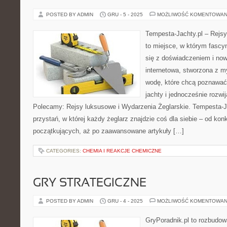
POSTED BY ADMIN
GRU - 5 - 2025
MOŻLIWOŚĆ KOMENTOWAN
Tempesta-Jachty.pl – Rejsy
to miejsce, w którym fascy
się z doświadczeniem i now
internetowa, stworzona z 
wodę, które chcą poznawać
jachty i jednocześnie rozwi
Polecamy: Rejsy luksusowe i Wydarzenia Żeglarskie. Tempesta-Jac
przystań, w której każdy żeglarz znajdzie coś dla siebie – od konk
początkujących, aż po zaawansowane artykuły […]
CATEGORIES:
CHEMIA I REAKCJE CHEMICZNE
GRY STRATEGICZNE
POSTED BY ADMIN
GRU - 4 - 2025
MOŻLIWOŚĆ KOMENTOWAN
GryPoradnik.pl to rozbudow