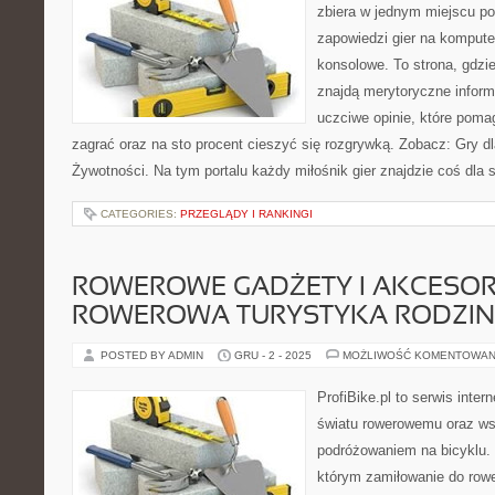
zbiera w jednym miejscu po
zapowiedzi gier na kompute
konsolowe. To strona, gdzie
znajdą merytoryczne inform
uczciwe opinie, które pom
zagrać oraz na sto procent cieszyć się rozgrywką. Zobacz: Gry dla
Żywotności. Na tym portalu każdy miłośnik gier znajdzie coś dla s
CATEGORIES:
PRZEGLĄDY I RANKINGI
ROWEROWE GADŻETY I AKCESORI
ROWEROWA TURYSTYKA RODZI
POSTED BY ADMIN
GRU - 2 - 2025
MOŻLIWOŚĆ KOMENTOWAN
ProfiBike.pl to serwis inte
światu rowerowemu oraz ws
podróżowaniem na bicyklu. 
którym zamiłowanie do rowe