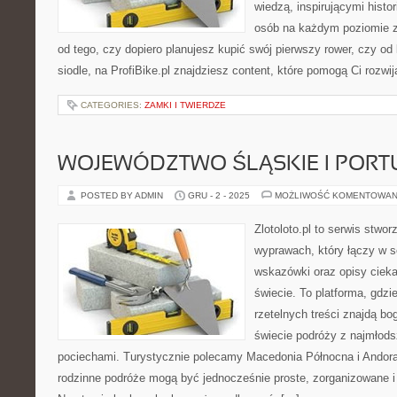
wiedzą, inspirującymi histor
osób na każdym poziomie z
od tego, czy dopiero planujesz kupić swój pierwszy rower, czy o
siodle, na ProfiBike.pl znajdziesz content, które pomogą Ci rozwi
CATEGORIES:
ZAMKI I TWIERDZE
WOJEWÓDZTWO ŚLĄSKIE I PORT
POSTED BY ADMIN
GRU - 2 - 2025
MOŻLIWOŚĆ KOMENTOWAN
Zlotoloto.pl to serwis stwo
wyprawach, który łączy w s
wskazówki oraz opisy ciek
świecie. To platforma, gdzi
rzetelnych treści znajdą bog
świecie podróży z najmłods
pociechami. Turystycznie polecamy Macedonia Północna i Andora.
rodzinne podróże mogą być jednocześnie proste, zorganizowane i