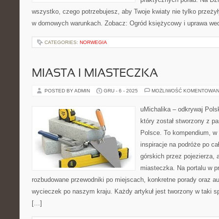
wszystko, czego potrzebujesz, aby Twoje kwiaty nie tylko przeżyły
w domowych warunkach. Zobacz: Ogród księżycowy i uprawa wedłu
CATEGORIES:
NORWEGIA
MIASTA I MIASTECZKA
POSTED BY ADMIN
GRU - 6 - 2025
MOŻLIWOŚĆ KOMENTOWAN
uMichalika – odkrywaj Pols
który został stworzony z pa
Polsce. To kompendium, w k
inspiracje na podróże po c
górskich przez pojezierza,
miasteczka. Na portalu w p
rozbudowane przewodniki po miejscach, konkretne porady oraz au
wycieczek po naszym kraju. Każdy artykuł jest tworzony w taki 
[…]