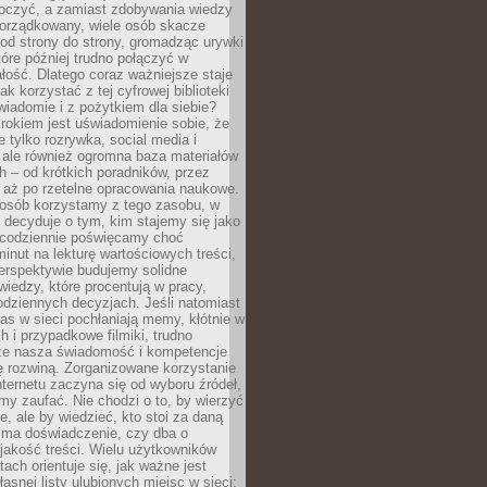
tłoczyć, a zamiast zdobywania wiedzy
orządkowany, wiele osób skacze
od strony do strony, gromadząc urywki
które później trudno połączyć w
ość. Dlatego coraz ważniejsze staje
jak korzystać z tej cyfrowej biblioteki
wiadomie i z pożytkiem dla siebie?
rokiem jest uświadomienie sobie, że
ie tylko rozrywka, social media i
 ale również ogromna baza materiałów
 – od krótkich poradników, przez
 aż po rzetelne opracowania naukowe.
posób korzystamy z tego zasobu, w
 decyduje o tym, kim stajemy się jako
i codziennie poświęcamy choć
minut na lekturę wartościowych treści,
erspektywie budujemy solidne
iedzy, które procentują w pracy,
codziennych decyzjach. Jeśli natomiast
as w sieci pochłaniają memy, kłótnie w
 i przypadkowe filmiki, trudno
że nasza świadomość i kompetencje
ę rozwiną. Zorganizowane korzystanie
ternetu zaczyna się od wyboru źródeł,
y zaufać. Nie chodzi o to, by wierzyć
e, ale by wiedzieć, kto stoi za daną
e ma doświadczenie, czy dba o
 jakość treści. Wielu użytkowników
tach orientuje się, jak ważne jest
asnej listy ulubionych miejsc w sieci: