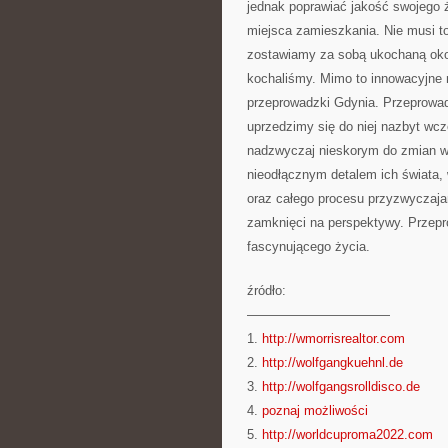
jednak poprawiać jakość swojego 
miejsca zamieszkania. Nie musi to
zostawiamy za sobą ukochaną okoli
kochaliśmy. Mimo to innowacyjne m
przeprowadzki Gdynia. Przeprowad
uprzedzimy się do niej nazbyt wc
nadzwyczaj nieskorym do zmian w kw
nieodłącznym detalem ich świata, 
oraz całego procesu przyzwyczajan
zamknięci na perspektywy. Przepr
fascynującego życia.
źródło:
———————————
1.
http://wmorrisrealtor.com
2.
http://wolfgangkuehnl.de
3.
http://wolfgangsrolldisco.de
4.
poznaj możliwości
5.
http://worldcuproma2022.com