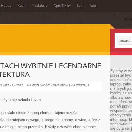
Happy
Kazik
Redakcja
Tagi
Tagi
Spis Treści
SUB
TACH WYBITNIE LEGENDARNE
Żyjemy w cz
ITEKTURA
przestał być 
codzienności
laptop, żeby
W
 WRZ - 9 - 2025
MOŻLIWOŚĆ KOMENTOWANIA
ZOSTAŁA
o których je
MINIONYCH
LATACH
byłoby szuka
WYBITNIE
albo zamawia
LEGENDARNE
h użyło się szlachetnych
STAŁA
ma jednak sw
SIĘ
potrafi przy
ARCHITEKTURA
w sposób up
go stale niesie z sobą element tajemniczości.
chaotycznie 
informacji, 
ci do miejsca nowego, którego nie znamy, a więc, które z
sensowną cał
a z drugiej nieco przeraża. Każdy człowiek chce niemniej
się pytanie: 