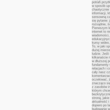
potrafi przy
w sposób up
chaotycznie 
informacji, 
sensowną cał
się pytanie: 
rozsądnie, ś
Pierwszym k
internet to n
wiadomości,
edukacyjnych
kursy wideo,
To, w jaki s
dużej mierze
ludzie. Jeśl
kilkanaście 
w dłuższej p
fundamenty w
relacjach i 
cały nasz cz
komentarzach
oczekiwać, 
znacząco si
z zasobów in
którym chcem
bezkrytyczni
stroną, jaki
aktualność i
dopiero po la
budowanie wł