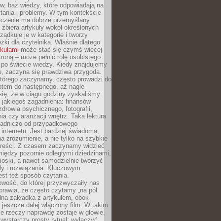
gów, baz wiedzy, które odpowiadają na
tania i problemy. W tym kontekście
czenie ma dobrze przemyślany
y zbiera artykuły wokół określonych
ządkuje je w kategorie i tworzy
eżki dla czytelnika. Właśnie dlatego
ykułami
może stać się czymś więcej
troną – może pełnić rolę osobistego
 po świecie wiedzy. Kiedy znajdujemy
e, zaczyna się prawdziwa przygoda.
którego zaczynamy, często prowadzi do
otem do następnego, aż nagle
się, że w ciągu godziny zyskaliśmy
 jakiegoś zagadnienia: finansów
zdrowia psychicznego, fotografii,
a czy aranżacji wnętrz. Taka lektura
asadniczo od przypadkowego
 internetu. Jest bardziej świadoma,
a zrozumienie, a nie tylko na szybkie
 treści. Z czasem zaczynamy widzieć
iędzy pozornie odległymi dziedzinami,
oski, a nawet samodzielnie tworzyć
y i rozwiązania. Kluczowym
st też sposób czytania.
wość, do której przyzwyczaiły nas
prawia, że często czytamy „na pół
dna zakładka z artykułem, obok
 jeszcze dalej włączony film. W takim
ele rzeczy naprawdę zostaje w głowie.
ystarczy prosty rytuał: wyłączyć