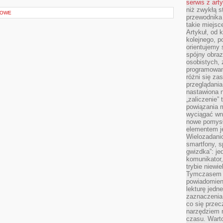
serwis z art
niż zwykłą s
GOWE
przewodnika
takie miejsc
Artykuł, od 
kolejnego, p
orientujemy 
spójny obraz
osobistych, 
programowani
różni się z
przeglądania
nastawiona n
„zaliczenie”
powiązania m
wyciągać wni
nowe pomysł
elementem je
Wielozadanio
smartfony, s
gwizdka”: je
komunikator,
trybie niewi
Tymczasem w
powiadomien
lekturę jedne
zaznaczenia
co się przec
narzędziem 
czasu. Warto