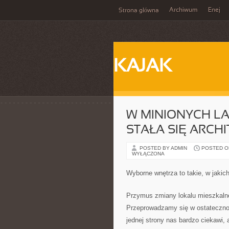
Archiwum
Enej
Strona główna
KAJAK
W MINIONYCH LA
STAŁA SIĘ ARCH
POSTED BY ADMIN
POSTED ON
WYŁĄCZONA
Wyborne wnętrza to takie, w jakic
Przymus zmiany lokalu mieszkalne
Przeprowadzamy się w ostatecznoś
jednej strony nas bardzo ciekawi, 