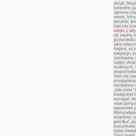
portali, blo
konkretne py
ogromne zna
serwis, któr
tematów, por
logiczne ści
serwis z art
niż zwykłą s
przewodnika
takie miejsc
Artykuł, od 
kolejnego, p
orientujemy 
spójny obraz
osobistych, 
programowani
różni się z
przeglądania
nastawiona n
„zaliczenie”
powiązania m
wyciągać wni
nowe pomysł
elementem je
Wielozadanio
smartfony, s
gwizdka”: je
komunikator,
trybie niewi
Tymczasem w