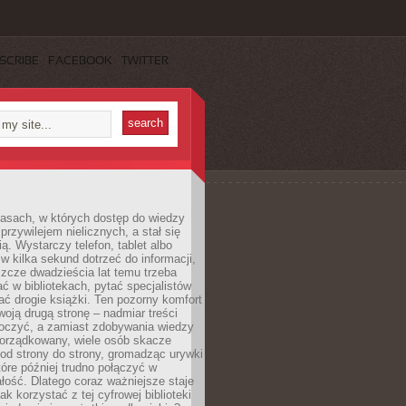
SCRIBE
FACEBOOK
TWITTER
asach, w których dostęp do wiedzy
przywilejem nielicznych, a stał się
ą. Wystarczy telefon, tablet albo
 w kilka sekund dotrzeć do informacji,
szcze dwadzieścia lat temu trzeba
ć w bibliotekach, pytać specjalistów
ć drogie książki. Ten pozorny komfort
oją drugą stronę – nadmiar treści
tłoczyć, a zamiast zdobywania wiedzy
orządkowany, wiele osób skacze
od strony do strony, gromadząc urywki
które później trudno połączyć w
ość. Dlatego coraz ważniejsze staje
jak korzystać z tej cyfrowej biblioteki