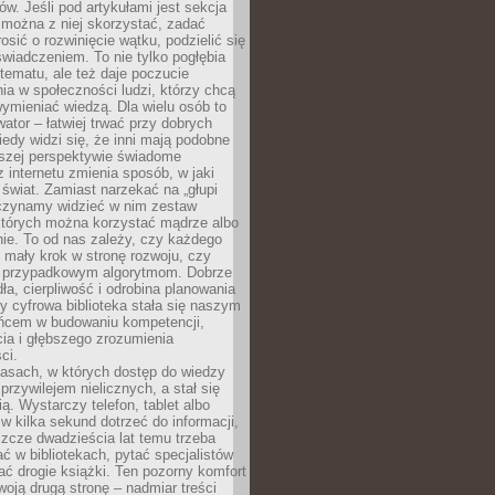
w. Jeśli pod artykułami jest sekcja
 można z niej skorzystać, zadać
osić o rozwinięcie wątku, podzielić się
wiadczeniem. To nie tylko pogłębia
tematu, ale też daje poczucie
ia w społeczności ludzi, którzy chcą
wymieniać wiedzą. Dla wielu osób to
tor – łatwiej trwać przy dobrych
edy widzi się, że inni mają podobne
ższej perspektywie świadome
z internetu zmienia sposób, w jaki
świat. Zamiast narzekać na „głupi
aczynamy widzieć w nim zestaw
 których można korzystać mądrze albo
nie. To od nas zależy, czy każdego
 mały krok w stronę rozwoju, czy
 przypadkowym algorytmom. Dobrze
ła, cierpliwość i odrobina planowania
y cyfrowa biblioteka stała się naszym
ńcem w budowaniu kompetencji,
ia i głębszego zrozumienia
ci.
asach, w których dostęp do wiedzy
przywilejem nielicznych, a stał się
ą. Wystarczy telefon, tablet albo
 w kilka sekund dotrzeć do informacji,
szcze dwadzieścia lat temu trzeba
ć w bibliotekach, pytać specjalistów
ć drogie książki. Ten pozorny komfort
oją drugą stronę – nadmiar treści