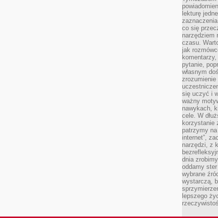
powiadomien
lekturę jedne
zaznaczenia
co się przec
narzędziem 
czasu. Warto
jak rozmówcó
komentarzy,
pytanie, popr
własnym doś
zrozumienie 
uczestniczen
się uczyć i 
ważny motywa
nawykach, ki
cele. W dłu
korzystanie 
patrzymy na 
internet”, z
narzędzi, z
bezrefleksyj
dnia zrobimy
oddamy ster
wybrane źród
wystarczą, b
sprzymierze
lepszego życ
rzeczywistoś