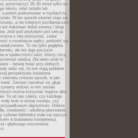
ia, przeznaczyć 20–30 minut tylko na
go tekstu, robić notatki lub
, a potem podsumować w myślach to,
zytało. W ten sposób internet staje się
rozwoju, a nie kolejnym pochłaniaczem
 też traktować dobre serwisy i blogi
w. Jeśli pod artykułami jest sekcja
 można z niej skorzystać, zadać
osić o rozwinięcie wątku, podzielić się
wiadczeniem. To nie tylko pogłębia
tematu, ale też daje poczucie
ia w społeczności ludzi, którzy chcą
wymieniać wiedzą. Dla wielu osób to
tor – łatwiej trwać przy dobrych
edy widzi się, że inni mają podobne
ższej perspektywie świadome
z internetu zmienia sposób, w jaki
świat. Zamiast narzekać na „głupi
aczynamy widzieć w nim zestaw
 których można korzystać mądrze albo
nie. To od nas zależy, czy każdego
 mały krok w stronę rozwoju, czy
 przypadkowym algorytmom. Dobrze
ła, cierpliwość i odrobina planowania
y cyfrowa biblioteka stała się naszym
ńcem w budowaniu kompetencji,
ia i głębszego zrozumienia
ci.