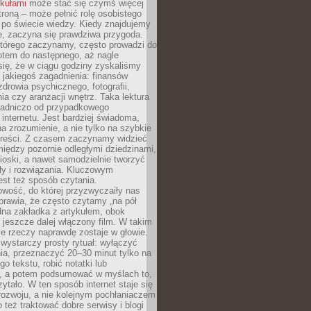
ykułami
może stać się czymś więcej
troną – może pełnić rolę osobistego
 po świecie wiedzy. Kiedy znajdujemy
e, zaczyna się prawdziwa przygoda.
którego zaczynamy, często prowadzi do
otem do następnego, aż nagle
się, że w ciągu godziny zyskaliśmy
 jakiegoś zagadnienia: finansów
zdrowia psychicznego, fotografii,
a czy aranżacji wnętrz. Taka lektura
asadniczo od przypadkowego
 internetu. Jest bardziej świadoma,
a zrozumienie, a nie tylko na szybkie
 treści. Z czasem zaczynamy widzieć
iędzy pozornie odległymi dziedzinami,
oski, a nawet samodzielnie tworzyć
y i rozwiązania. Kluczowym
st też sposób czytania.
wość, do której przyzwyczaiły nas
prawia, że często czytamy „na pół
dna zakładka z artykułem, obok
 jeszcze dalej włączony film. W takim
ele rzeczy naprawdę zostaje w głowie.
ystarczy prosty rytuał: wyłączyć
ia, przeznaczyć 20–30 minut tylko na
go tekstu, robić notatki lub
, a potem podsumować w myślach to,
zytało. W ten sposób internet staje się
rozwoju, a nie kolejnym pochłaniaczem
 też traktować dobre serwisy i blogi