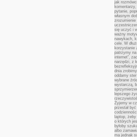
jak rozmówcó
komentarzy,
pytanie, popr
własnym doś
zrozumienie 
uczestniczen
się uczyć i 
ważny motywa
nawykach, ki
cele. W dłu
korzystanie 
patrzymy na 
internet”, z
narzędzi, z
bezrefleksyj
dnia zrobimy
oddamy ster
wybrane źród
wystarczą, b
sprzymierze
lepszego życ
rzeczywistoś
Żyjemy w cz
przestał być 
codzienności
laptop, żeby
o których je
byłoby szuka
albo zamawia
ma jednak sw