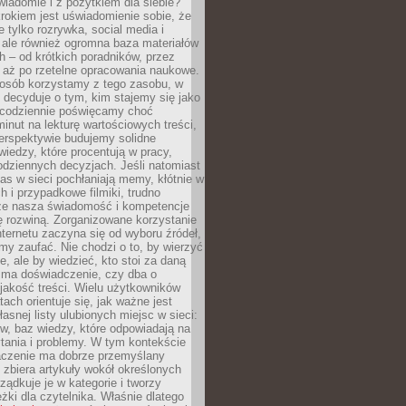
wiadomie i z pożytkiem dla siebie?
rokiem jest uświadomienie sobie, że
ie tylko rozrywka, social media i
 ale również ogromna baza materiałów
 – od krótkich poradników, przez
 aż po rzetelne opracowania naukowe.
posób korzystamy z tego zasobu, w
 decyduje o tym, kim stajemy się jako
i codziennie poświęcamy choć
minut na lekturę wartościowych treści,
erspektywie budujemy solidne
iedzy, które procentują w pracy,
codziennych decyzjach. Jeśli natomiast
as w sieci pochłaniają memy, kłótnie w
 i przypadkowe filmiki, trudno
że nasza świadomość i kompetencje
ę rozwiną. Zorganizowane korzystanie
ternetu zaczyna się od wyboru źródeł,
y zaufać. Nie chodzi o to, by wierzyć
e, ale by wiedzieć, kto stoi za daną
e ma doświadczenie, czy dba o
 jakość treści. Wielu użytkowników
tach orientuje się, jak ważne jest
asnej listy ulubionych miejsc w sieci:
gów, baz wiedzy, które odpowiadają na
tania i problemy. W tym kontekście
czenie ma dobrze przemyślany
y zbiera artykuły wokół określonych
ządkuje je w kategorie i tworzy
eżki dla czytelnika. Właśnie dlatego