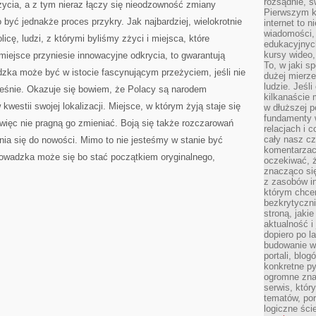
rozsądnie, ś
życia, a z tym nieraz łączy się nieodzowność zmiany
Pierwszym k
 być jednakże proces przykry. Jak najbardziej, wielokrotnie
internet to n
wiadomości,
cę, ludzi, z którymi byliśmy zżyci i miejsca, które
edukacyjnych
kursy wideo,
iejsce przyniesie innowacyjne odkrycia, to gwarantują
To, w jaki s
zka może być w istocie fascynującym przeżyciem, jeśli nie
dużej mierze
ludzie. Jeśl
ześnie. Okazuje się bowiem, że Polacy są narodem
kilkanaście 
estii swojej lokalizacji. Miejsce, w którym żyją staje się
w dłuższej p
fundamenty w
więc nie pragną go zmieniać. Boją się także rozczarowań
relacjach i 
cały nasz cz
ia się do nowości. Mimo to nie jesteśmy w stanie być
komentarzach
owadzka może się bo stać początkiem oryginalnego,
oczekiwać, 
znacząco si
z zasobów in
którym chcem
bezkrytyczni
stroną, jaki
aktualność i
dopiero po la
budowanie wł
portali, blo
konkretne py
ogromne zna
serwis, któr
tematów, por
logiczne ści