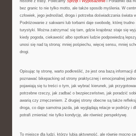
historie z trasy. Polecamy
Sprzęt i Wyposażenie
i Poradniki dla 
bez granic to nie tylko motto, ale także sposób myślenia. W centr
człowiek, jego jednoślad, droga i potrzeba doświadczania świata
Podróżowanie z sakwami lub torbami daje swobodę, której trudno
turystyki. Można zatrzymać się tam, gdzie krajobraz staje się wy
kiedy pogoda, ciekawość albo spotkani ludzie podpowiedzą lepszy
unosi się nad tą stroną: mniej pośpiechu, więcej sensu, mniej sc
drogi.
Opisując tę stronę, warto podkreślić, że jest ona bazą informacji 
poznawać bikepacking od strony praktycznej i emocjonalnej jedno
pojawiają się tu treści o tym, jak wybrać kierunek, jak przygotow
potrzebne rzeczy, jak zadbać o bezpieczeństwo, jak poradzić so
awarią czy zmęczeniem. Z drugiej strony obecne są także refleks
droga, co daje samotna jazda, jak wyglądają relacje w podróży i
potrafi zmieniać nie tylko kondycję, ale również perspektywę.
To miejsce dla ludzi, którzy lubią aktywność, ale równie mocno ce