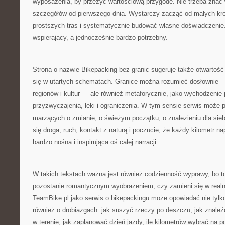
wyposażenia, by przeżyć wartościową przygodę. Nie trzeba znać
szczegółów od pierwszego dnia. Wystarczy zacząć od małych kr
prostszych tras i systematycznie budować własne doświadczenie.
wspierający, a jednocześnie bardzo potrzebny.
Strona o nazwie Bikepacking bez granic sugeruje także otwartość
się w utartych schematach. Granice można rozumieć dosłownie —
regionów i kultur — ale również metaforycznie, jako wychodzenie
przyzwyczajenia, lęki i ograniczenia. W tym sensie serwis może 
marzących o zmianie, o świeżym początku, o znalezieniu dla siebie
się droga, ruch, kontakt z naturą i poczucie, że każdy kilometr 
bardzo nośna i inspirująca oś całej narracji.
W takich tekstach ważna jest również codzienność wyprawy, bo t
pozostanie romantycznym wyobrażeniem, czy zamieni się w real
TeamBike.pl jako serwis o bikepackingu może opowiadać nie tylko 
również o drobiazgach: jak suszyć rzeczy po deszczu, jak znaleź
w terenie, jak zaplanować dzień jazdy, ile kilometrów wybrać na 