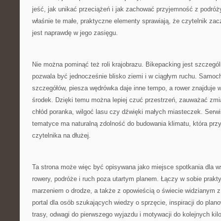
jeść, jak unikać przeciążeń i jak zachować przyjemność z podró
właśnie te małe, praktyczne elementy sprawiają, że czytelnik za
jest naprawdę w jego zasięgu.
Nie można pominąć też roli krajobrazu. Bikepacking jest szczegó
pozwala być jednocześnie blisko ziemi i w ciągłym ruchu. Samoc
szczegółów, piesza wędrówka daje inne tempo, a rower znajduje w
środek. Dzięki temu można lepiej czuć przestrzeń, zauważać zmi
chłód poranka, wilgoć lasu czy dźwięki małych miasteczek. Serwi
tematyce ma naturalną zdolność do budowania klimatu, która przy
czytelnika na dłużej.
Ta strona może więc być opisywana jako miejsce spotkania dla w
rowery, podróże i ruch poza utartym planem. Łączy w sobie prak
marzeniem o drodze, a także z opowieścią o świecie widzianym z
portal dla osób szukających wiedzy o sprzęcie, inspiracji do pl
trasy, odwagi do pierwszego wyjazdu i motywacji do kolejnych kil