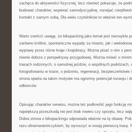
zachęca do aktywności fizycznej, lecz również pokazuje, że pod
budować charakter, wspierać samodyscyplinę, rozwijać cierpliwo
kontakt z samym sobą. Dla wielu czytelników to właśnie ten wymia
Warto zwrócić uwagę, że bikepacking jako temat jest niezwykle 
zarówno krótkie, spontaniczne wypady za miasto, jak i wielodnio
wyprawy przez różne kraje i krajobrazy. Można pisać o nim z pe
równie dobrze z perspektywy przygodowej. Można mówić o minim
trasach rodzinnych, o samotnej jeździe, o wspólnych podróżach, 
fotografowaniu w trasie, o jedzeniu, regeneracji, bezpieczeństwie
strona oparta na takim motywie ma ogromny potencjał rozwoju i d
odbiorców.
Opisując charakter serwisu, można też podkreślić jego funkcję m
największą przeszkodą nie jest brak roweru czy sprzętu, lecz wą
Dobra strona o bikepackingu odpowiada właśnie na tę obawę. Poka
razu ultramaratończykiem, by wyruszyć w swoją pierwszą trasę. 