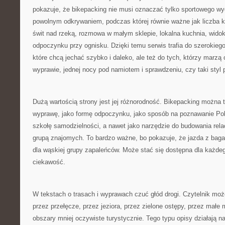
pokazuje, że bikepacking nie musi oznaczać tylko sportowego w
powolnym odkrywaniem, podczas której równie ważne jak liczba k
świt nad rzeką, rozmowa w małym sklepie, lokalna kuchnia, widok 
odpoczynku przy ognisku. Dzięki temu serwis trafia do szerokieg
które chcą jechać szybko i daleko, ale też do tych, którzy marzą o
wyprawie, jednej nocy pod namiotem i sprawdzeniu, czy taki styl p
Dużą wartością strony jest jej różnorodność. Bikepacking można t
wyprawę, jako formę odpoczynku, jako sposób na poznawanie Pols
szkołę samodzielności, a nawet jako narzędzie do budowania relac
grupą znajomych. To bardzo ważne, bo pokazuje, że jazda z bag
dla wąskiej grupy zapaleńców. Może stać się dostępna dla każde
ciekawość.
W tekstach o trasach i wyprawach czuć głód drogi. Czytelnik moż
przez przełęcze, przez jeziora, przez zielone ostępy, przez małe 
obszary mniej oczywiste turystycznie. Tego typu opisy działają n