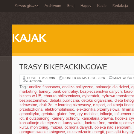
Archiwum
Enej
Happy
Kazik
Redakcja
Strona główna
KAJAK
TRASY BIKEPACKINGOWE
POSTED BY ADMIN
POSTED ON MAR - 23 - 2026
MOŻLIWOŚĆ 
WYŁĄCZONA
Tagi:
analiza finansowa
,
analiza polityczna
,
animacje dla dzieci
,
a
marketing
,
banery
,
bank centralny
,
bezpieczeństwo danych
,
biuro
biznes w UE
,
chmura obliczeniowa
,
cyberatak
,
cyfrowa transform
bezpieczeństwo
,
debata publiczna
,
detoks organizmu
,
dieta keto
zdrowotne
,
druk 3d
,
e-learning biznesowy
,
e-sport
,
edukacja finan
przedszkolna
,
elektromobilność
,
elektronika przemysłowa
,
filmma
geopolityka
,
geriatra
,
gluten free
,
gry mobilne
,
inflacja
,
influencer 
iot
,
it outsourcing
,
kamery ochrony
,
kancelaria prawna
,
kodeks cyw
konsultacje dietetyczne
,
kursy walut
,
lactose free
,
media społeczn
kultu
,
monitoring
,
muzea
,
ochrona danych
,
opieka nad seniorami
,
oprogramowanie księgowe
,
oszczędzanie energii
,
pamiątki turyst