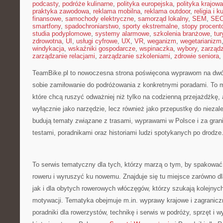
podcasty
,
podróże kulinarne
,
polityka europejska
,
polityka krajowa
praktyka zawodowa
,
reklama mobilna
,
reklama outdoor
,
religia i k
finansowe
,
samochody elektryczne
,
samorząd lokalny
,
SEM
,
SE
smartfony
,
spadochroniarstwo
,
sporty ekstremalne
,
stopy procent
studia podyplomowe
,
systemy alarmowe
,
szkolenia branżowe
,
tur
zdrowotna
,
UI
,
usługi cyfrowe
,
UX
,
VR
,
weganizm
,
wegetarianizm
windykacja
,
wskaźniki gospodarcze
,
wspinaczka
,
wybory
,
zarząd
zarządzanie relacjami
,
zarządzanie szkoleniami
,
zdrowie seniora
,
TeamBike.pl to nowoczesna strona poświęcona wyprawom na dwóc
sobie zamiłowanie do podróżowania z konkretnymi poradami. To m
które chcą ruszyć odważniej niż tylko na codzienną przejażdżkę, a
wyłącznie jako narzędzie, lecz również jako przepustkę do niezal
budują tematy związane z trasami, wyprawami w Polsce i za gran
testami, poradnikami oraz historiami ludzi spotykanych po drodze
To serwis tematyczny dla tych, którzy marzą o tym, by spakować 
roweru i wyruszyć ku nowemu. Znajduje się tu miejsce zarówno dl
jak i dla obytych rowerowych włóczęgów, którzy szukają kolejnych
motywacji. Tematyka obejmuje m.in. wyprawy krajowe i zagranic
poradniki dla rowerzystów, technikę i serwis w podróży, sprzęt i 