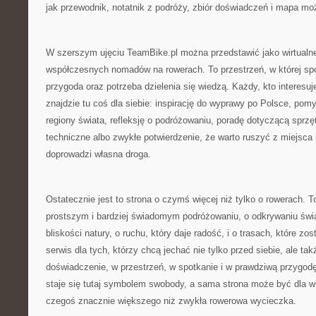
jak przewodnik, notatnik z podróży, zbiór doświadczeń i mapa moż
W szerszym ujęciu TeamBike.pl można przedstawić jako wirtualne
współczesnych nomadów na rowerach. To przestrzeń, w której spo
przygoda oraz potrzeba dzielenia się wiedzą. Każdy, kto interesuj
znajdzie tu coś dla siebie: inspirację do wyprawy po Polsce, pomy
regiony świata, refleksję o podróżowaniu, poradę dotyczącą sprzę
techniczne albo zwykłe potwierdzenie, że warto ruszyć z miejsca
doprowadzi własna droga.
Ostatecznie jest to strona o czymś więcej niż tylko o rowerach. 
prostszym i bardziej świadomym podróżowaniu, o odkrywaniu świ
bliskości natury, o ruchu, który daje radość, i o trasach, które zo
serwis dla tych, którzy chcą jechać nie tylko przed siebie, ale ta
doświadczenie, w przestrzeń, w spotkanie i w prawdziwą przygodę
staje się tutaj symbolem swobody, a sama strona może być dla w
czegoś znacznie większego niż zwykła rowerowa wycieczka.