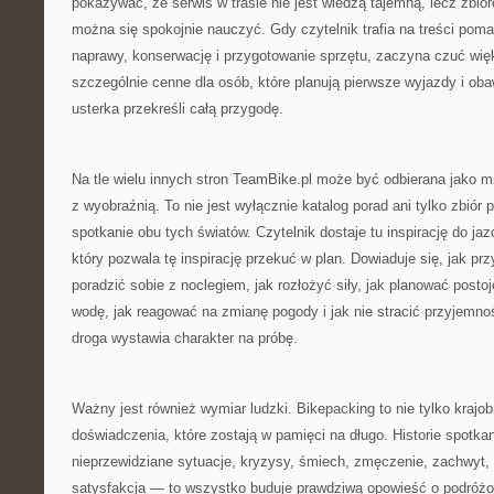
pokazywać, że serwis w trasie nie jest wiedzą tajemną, lecz zbio
można się spokojnie nauczyć. Gdy czytelnik trafia na treści pom
naprawy, konserwację i przygotowanie sprzętu, zaczyna czuć wi
szczególnie cenne dla osób, które planują pierwsze wyjazdy i oba
usterka przekreśli całą przygodę.
Na tle wielu innych stron TeamBike.pl może być odbierana jako mi
z wyobraźnią. To nie jest wyłącznie katalog porad ani tylko zbiór 
spotkanie obu tych światów. Czytelnik dostaje tu inspirację do jaz
który pozwala tę inspirację przekuć w plan. Dowiaduje się, jak p
poradzić sobie z noclegiem, jak rozłożyć siły, jak planować posto
wodę, jak reagować na zmianę pogody i jak nie stracić przyjemno
droga wystawia charakter na próbę.
Ważny jest również wymiar ludzki. Bikepacking to nie tylko krajobr
doświadczenia, które zostają w pamięci na długo. Historie spotk
nieprzewidziane sytuacje, kryzysy, śmiech, zmęczenie, zachwyt,
satysfakcja — to wszystko buduje prawdziwą opowieść o podróż