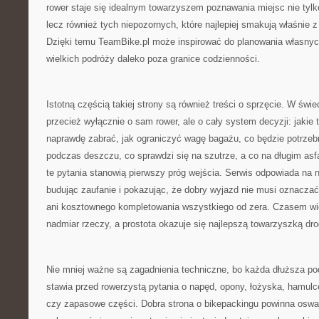
rower staje się idealnym towarzyszem poznawania miejsc nie tylk
lecz również tych niepozornych, które najlepiej smakują właśnie 
Dzięki temu TeamBike.pl może inspirować do planowania własny
wielkich podróży daleko poza granice codzienności.
Istotną częścią takiej strony są również treści o sprzęcie. W świ
przecież wyłącznie o sam rower, ale o cały system decyzji: jakie 
naprawdę zabrać, jak ograniczyć wagę bagażu, co będzie potrzebn
podczas deszczu, co sprawdzi się na szutrze, a co na długim asfa
te pytania stanowią pierwszy próg wejścia. Serwis odpowiada na n
budując zaufanie i pokazując, że dobry wyjazd nie musi oznacza
ani kosztownego kompletowania wszystkiego od zera. Czasem wię
nadmiar rzeczy, a prostota okazuje się najlepszą towarzyszką dro
Nie mniej ważne są zagadnienia techniczne, bo każda dłuższa pod
stawia przed rowerzystą pytania o napęd, opony, łożyska, hamulce
czy zapasowe części. Dobra strona o bikepackingu powinna oswaj