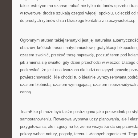
takiej estetyce ma szansę trafiać nie tylko do fanów sprzętu i tras
w rowerowej drodze szukają czegoś więcej: spokoju, ucieczki od
do prostych rytmów dnia i bliższego kontaktu z rzeczywistością.
Ogromnym atutem takiej tematyki jest jej naturalna autentyczno
obrazów, krótkich treści i natychmiastowej gratyfikacji bikepacki
czasem zwolnić, przeżyć trasę naprawdę, poczuć teren pod kołam
jak zmienia się światło, gdy dzień przechodzi w wieczór. Dlatego 
podkreślać, że jest ona tworzona dla ludzi ceniących prawdę prz
powierzchowność. Nie chodzi tu o idealnie wyreżyserowaną podró
czasem błotnistą, czasem wymagającą, czasem nieprzewidywalną,
cenną.
TeamBike.pl może być także postrzegana jako przewodnik po sty
samostanowieniu. Rowerowa wyprawa uczy planowania, ale i elas
przygotowania, ale i zgody na to, że nie wszystko da się przewidz
pokory wobec natury, pogody, terenu i własnych ograniczeń. Tego 