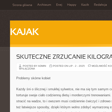
Archiwum
Enej
Happy
Kazik
Redakcja
Strona główna
KAJAK
SKUTECZNE ZRZUCANIE KILOG
POSTED BY ADMIN
POSTED ON LIP - 2 - 2025
MOŻLIWOŚĆ K
WYŁĄCZONA
Problemy skórne kobiet
Każdy śni o ślicznej i smukłej sylwetce, nie ma się tym samym 
torturuje swoje ciało codzienną dietą i morderczymi trenowaniami.
stracić na wadze, to i owszem musi codziennie ćwiczyć i zdrowo 
też łatwiejsze sposoby, dzięki którym wolno zdobyć wymarzoną 