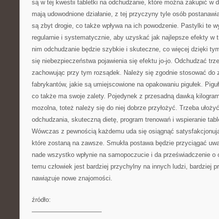
są w tej kwestii tabletki na odchudzanie, które można zakupić w d
mają udowodnione działanie, z tej przyczyny tyle osób postanawia
są zbyt drogie, co także wpływa na ich powodzenie. Pastylki te
regularnie i systematycznie, aby uzyskać jak najlepsze efekty w 
nim odchudzanie będzie szybkie i skuteczne, co więcej dzięki ty
się niebezpieczeństwa pojawienia się efektu jo-jo. Odchudzać trze
zachowując przy tym rozsądek. Należy się zgodnie stosować do z
fabrykantów, jakie są umiejscowione na opakowaniu pigułek. Pigułk
co także ma swoje zalety. Pojedynek z przesadną dawką kilogram
mozolna, toteż należy się do niej dobrze przyłożyć. Trzeba ułożyć
odchudzania, skuteczną dietę, program trenowań i wspieranie tab
Wówczas z pewnością każdemu uda się osiągnąć satysfakcjonują
które zostaną na zawsze. Smukła postawa będzie przyciągać uwa
nade wszystko wpłynie na samopoczucie i da przeświadczenie o os
temu człowiek jest bardziej przychylny na innych ludzi, bardziej prz
nawiązuje nowe znajomości.
źródło:
———————————