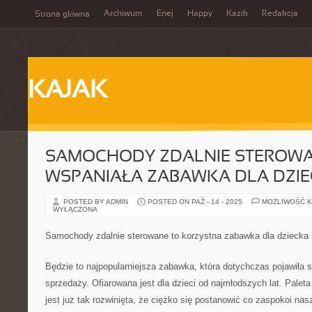
Archiwum
Enej
Happy
Kazik
Redakcja
Strona główna
KAJAK
SAMOCHODY ZDALNIE STEROWA
WSPANIAŁA ZABAWKA DLA DZI
POSTED BY ADMIN
POSTED ON PAŹ - 14 - 2025
MOŻLIWOŚĆ 
WYŁĄCZONA
Samochody zdalnie sterowane to korzystna zabawka dla dziecka
Będzie to najpopularniejsza zabawka, która dotychczas pojawiła 
sprzedaży. Ofiarowana jest dla dzieci od najmłodszych lat. Pale
jest już tak rozwinięta, że ciężko się postanowić co zaspokoi na