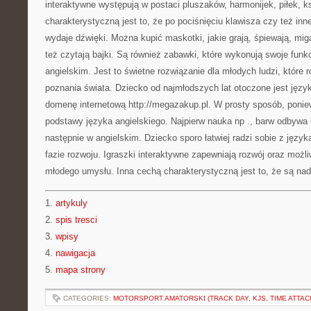
interaktywne występują w postaci pluszaków, harmonijek, piłek, k
charakterystyczną jest to, że po pociśnięciu klawisza czy też i
wydaje dźwięki. Można kupić maskotki, jakie grają, śpiewają, mig
też czytają bajki. Są również zabawki, które wykonują swoje funk
angielskim. Jest to świetne rozwiązanie dla młodych ludzi, które
poznania świata. Dziecko od najmłodszych lat otoczone jest jęz
domenę internetową http://megazakup.pl. W prosty sposób, poni
podstawy języka angielskiego. Najpierw nauka np ., barw odbywa 
następnie w angielskim. Dziecko sporo łatwiej radzi sobie z języ
fazie rozwoju. Igraszki interaktywne zapewniają rozwój oraz możli
młodego umysłu. Inna cechą charakterystyczną jest to, że są na
1.
artykuly
2.
spis tresci
3.
wpisy
4.
nawigacja
5.
mapa strony
CATEGORIES:
MOTORSPORT AMATORSKI (TRACK DAY, KJS, TIME ATTAC