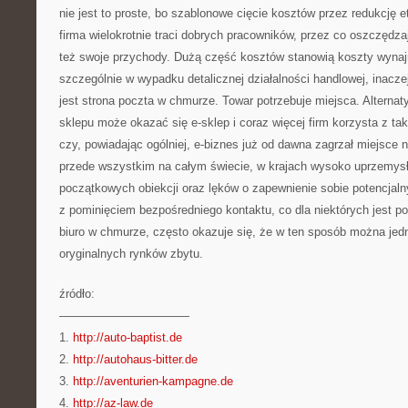
nie jest to proste, bo szablonowe cięcie kosztów przez redukcję
firma wielokrotnie traci dobrych pracowników, przez co oszczędz
też swoje przychody. Dużą część kosztów stanowią koszty wynajm
szczególnie w wypadku detalicznej działalności handlowej, inacze
jest strona poczta w chmurze. Towar potrzebuje miejsca. Alterna
sklepu może okazać się e-sklep i coraz więcej firm korzysta z tak
czy, powiadając ogólniej, e-biznes już od dawna zagrzał miejsce ni
przede wszystkim na całym świecie, w krajach wysoko uprzemy
początkowych obiekcji oraz lęków o zapewnienie sobie potencjaln
z pominięciem bezpośredniego kontaktu, co dla niektórych jest p
biuro w chmurze, często okazuje się, że w ten sposób można jed
oryginalnych rynków zbytu.
źródło:
———————————
1.
http://auto-baptist.de
2.
http://autohaus-bitter.de
3.
http://aventurien-kampagne.de
4.
http://az-law.de