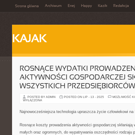
Archiwum
Enej
Happy
Kazik
Redakcja
Strona główna
KAJAK
ROSNĄCE WYDATKI PROWADZEN
AKTYWNOŚCI GOSPODARCZEJ SK
WSZYSTKICH PRZEDSIĘBIORCÓ
POSTED BY ADMIN
POSTED ON LIP - 13 - 2025
MOŻLIWOŚĆ 
WYŁĄCZONA
Najnowocześniejsza technologia upraszcza życie człowiekowi na
Rosnące koszty prowadzenia aktywności gospodarczej skłaniają
małych oraz ogromnych, do wypatrywania oszczędności rodzaju p