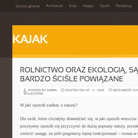
Archiwum
Enej
Happy
Kazik
Redakcja
Strona główna
KAJAK
ROLNICTWO ORAZ EKOLOGIĄ, SĄ
BARDZO ŚCIŚLE POWIĄZANE
POSTED BY ADMIN
POSTED ON LIP - 3 - 2025
MOŻLIWOŚĆ K
WYŁĄCZONA
W jaki sposób zadbać o naturę?
Dla osób, które chciałyby dowiedzieć się, w jaki sposób wreszci
pozytywny sposób się przyczynić do dużej poprawy natury, prze
zwrócić uwagę, że jeśli pragniemy lepiej funkcjonować – mowa w 