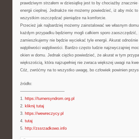
prawdziwym strzałem w dziesiątkę jest to by chociażby znacznie
energii cieplnej. Jednakże nie możemy powiedzieć, iż aby móc to
wszystkim oszczędzać pieniądze na komforcie.
Przecież jak najbardziej możemy zainstalować we własnym domu 
każdym przypadku będziemy mogli całkiem sporo zaoszczędzić, 
zamieszkujemy nie będzie wyciekać tyle energii. Akurat odnośnie
wątpliwości wątpliwości. Bardzo często ludzie najzwyczajniej mo
okien w domu. Jednak ciężko powiedzieć, że akurat w tym przyp
większością, która najzupełniej nie zwraca większej uwagi na kw
Cóż, zwróćmy na to wszystko uwagę, bo człowiek powinien przys
źródło:
———————————
1.
https://turnersyndrom.org.pl
2.
kliknij tutaj
3.
https://wewreczycy.pl
4.
tutaj
5.
http://zssrzadkowo.info