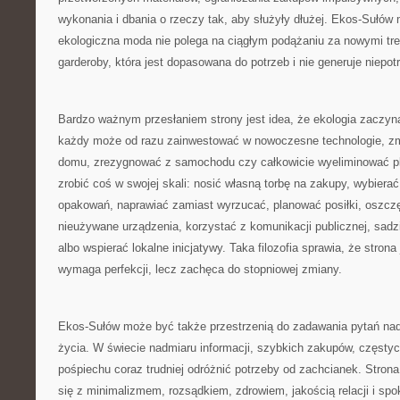
wykonania i dbania o rzeczy tak, aby służyły dłużej. Ekos-Sułó
ekologiczna moda nie polega na ciągłym podążaniu za nowymi tr
garderoby, która jest dopasowana do potrzeb i nie generuje niepo
Bardzo ważnym przesłaniem strony jest idea, że ekologia zaczyn
każdy może od razu zainwestować w nowoczesne technologie, z
domu, zrezygnować z samochodu czy całkowicie wyeliminować pl
zrobić coś w swojej skali: nosić własną torbę na zakupy, wybier
opakowań, naprawiać zamiast wyrzucać, planować posiłki, oszc
nieużywane urządzenia, korzystać z komunikacji publicznej, sadz
albo wspierać lokalne inicjatywy. Taka filozofia sprawia, że strona 
wymaga perfekcji, lecz zachęca do stopniowej zmiany.
Ekos-Sułów może być także przestrzenią do zadawania pytań n
życia. W świecie nadmiaru informacji, szybkich zakupów, częstyc
pośpiechu coraz trudniej odróżnić potrzeby od zachcianek. Strona
się z minimalizmem, rozsądkiem, zdrowiem, jakością relacji i sp