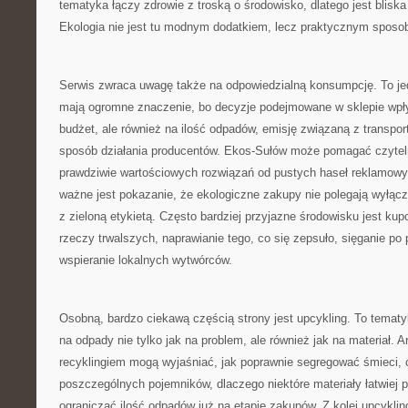
tematyka łączy zdrowie z troską o środowisko, dlatego jest blisk
Ekologia nie jest tu modnym dodatkiem, lecz praktycznym sposo
Serwis zwraca uwagę także na odpowiedzialną konsumpcję. To jed
mają ogromne znaczenie, bo decyzje podejmowane w sklepie wpł
budżet, ale również na ilość odpadów, emisję związaną z transpor
sposób działania producentów. Ekos-Sułów może pomagać czytel
prawdziwie wartościowych rozwiązań od pustych haseł reklamowy
ważne jest pokazanie, że ekologiczne zakupy nie polegają wyłącz
z zieloną etykietą. Często bardziej przyjazne środowisku jest kup
rzeczy trwalszych, naprawianie tego, co się zepsuło, sięganie po p
wspieranie lokalnych wytwórców.
Osobną, bardzo ciekawą częścią strony jest upcykling. To tematy
na odpady nie tylko jak na problem, ale również jak na materiał. 
recyklingiem mogą wyjaśniać, jak poprawnie segregować śmieci, 
poszczególnych pojemników, dlaczego niektóre materiały łatwiej p
ograniczać ilość odpadów już na etapie zakupów. Z kolei upcyklin