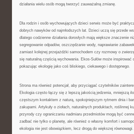
działania wielu osób mogą tworzyć zauważalną zmianę.
Dla rodzin i osób wychowujących dzieci serwis może być praktyc
dobrych nawyków od najmłodszych lat. Dzieci uczą się przede w
dlatego codzienne działania dorosłych mają większe znaczenie n
segregowanie odpadów, oszczędzanie wody, naprawianie zabawek
zamiast kolejnej przejażdżki samochodem czy rozmowy o zwierzę
się naturalną częścią wychowania. Ekos-Sułów może inspirować d
pokazując ekologię jako coś bliskiego, ciekawego i dostępnego.
Strona ma również potencjał, aby przyciągać czytelników zainte
Ekologia często łączy się z lepszą jakością jedzenia, mniejszą i
częstszym kontaktem z naturą, spokojniejszym rytmem dnia i ba
zakupami. Artykuły o ziołach, naturalnych produktach, roślinnej ku
przyrody czy ograniczaniu nadmiaru przedmiotów mogą być cenne
zadbać nie tylko o planetę, ale również o własny komfort i samop
ekologia nie jest obowiązkiem, lecz drogą do większej równowagi.