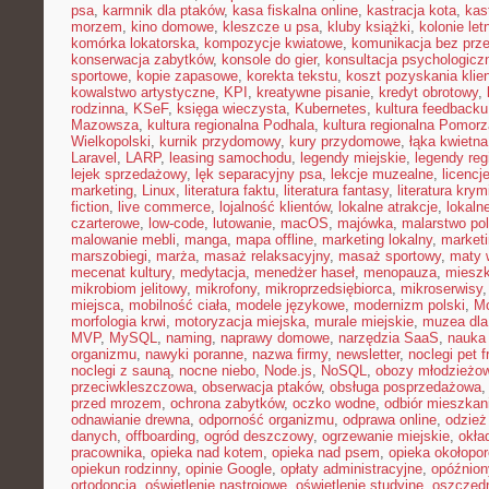
psa
,
karmnik dla ptaków
,
kasa fiskalna online
,
kastracja kota
,
kas
morzem
,
kino domowe
,
kleszcze u psa
,
kluby książki
,
kolonie let
komórka lokatorska
,
kompozycje kwiatowe
,
komunikacja bez prz
konserwacja zabytków
,
konsole do gier
,
konsultacja psychologicz
sportowe
,
kopie zapasowe
,
korekta tekstu
,
koszt pozyskania klie
kowalstwo artystyczne
,
KPI
,
kreatywne pisanie
,
kredyt obrotowy
,
rodzinna
,
KSeF
,
księga wieczysta
,
Kubernetes
,
kultura feedbacku
Mazowsza
,
kultura regionalna Podhala
,
kultura regionalna Pomorz
Wielkopolski
,
kurnik przydomowy
,
kury przydomowe
,
łąka kwietna
Laravel
,
LARP
,
leasing samochodu
,
legendy miejskie
,
legendy reg
lejek sprzedażowy
,
lęk separacyjny psa
,
lekcje muzealne
,
licencj
marketing
,
Linux
,
literatura faktu
,
literatura fantasy
,
literatura krym
fiction
,
live commerce
,
lojalność klientów
,
lokalne atrakcje
,
lokal
czarterowe
,
low-code
,
lutowanie
,
macOS
,
majówka
,
malarstwo pol
malowanie mebli
,
manga
,
mapa offline
,
marketing lokalny
,
marketi
marszobiegi
,
marża
,
masaż relaksacyjny
,
masaż sportowy
,
maty 
mecenat kultury
,
medytacja
,
menedżer haseł
,
menopauza
,
miesz
mikrobiom jelitowy
,
mikrofony
,
mikroprzedsiębiorca
,
mikroserwisy
miejsca
,
mobilność ciała
,
modele językowe
,
modernizm polski
,
M
morfologia krwi
,
motoryzacja miejska
,
murale miejskie
,
muzea dla
MVP
,
MySQL
,
naming
,
naprawy domowe
,
narzędzia SaaS
,
nauka
organizmu
,
nawyki poranne
,
nazwa firmy
,
newsletter
,
noclegi pet f
noclegi z sauną
,
nocne niebo
,
Node.js
,
NoSQL
,
obozy młodzieżo
przeciwkleszczowa
,
obserwacja ptaków
,
obsługa posprzedażowa
przed mrozem
,
ochrona zabytków
,
oczko wodne
,
odbiór mieszkan
odnawianie drewna
,
odporność organizmu
,
odprawa online
,
odzież
danych
,
offboarding
,
ogród deszczowy
,
ogrzewanie miejskie
,
okła
pracownika
,
opieka nad kotem
,
opieka nad psem
,
opieka okołopo
opiekun rodzinny
,
opinie Google
,
opłaty administracyjne
,
opóźnion
ortodoncja
,
oświetlenie nastrojowe
,
oświetlenie studyjne
,
oszczęd