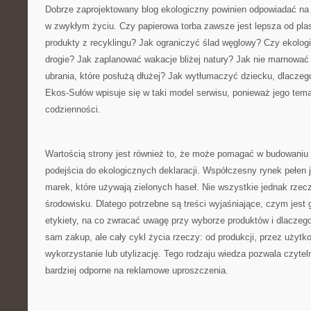
Dobrze zaprojektowany blog ekologiczny powinien odpowiadać na p
w zwykłym życiu. Czy papierowa torba zawsze jest lepsza od pl
produkty z recyklingu? Jak ograniczyć ślad węglowy? Czy ekolog
drogie? Jak zaplanować wakacje bliżej natury? Jak nie marnować
ubrania, które posłużą dłużej? Jak wytłumaczyć dziecku, dlacze
Ekos-Sułów wpisuje się w taki model serwisu, ponieważ jego tema
codzienności.
Wartością strony jest również to, że może pomagać w budowaniu 
podejścia do ekologicznych deklaracji. Współczesny rynek pełen j
marek, które używają zielonych haseł. Nie wszystkie jednak rzec
środowisku. Dlatego potrzebne są treści wyjaśniające, czym jest 
etykiety, na co zwracać uwagę przy wyborze produktów i dlaczeg
sam zakup, ale cały cykl życia rzeczy: od produkcji, przez użyt
wykorzystanie lub utylizację. Tego rodzaju wiedza pozwala czyt
bardziej odporne na reklamowe uproszczenia.