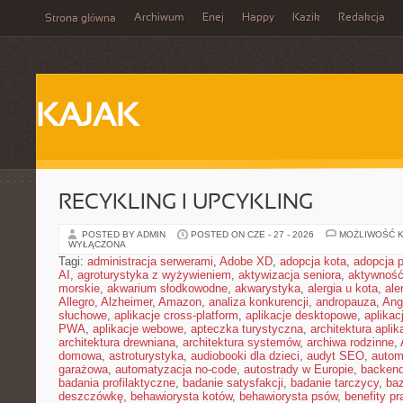
Archiwum
Enej
Happy
Kazik
Redakcja
Strona główna
KAJAK
RECYKLING I UPCYKLING
POSTED BY ADMIN
POSTED ON CZE - 27 - 2026
MOŻLIWOŚĆ 
WYŁĄCZONA
Tagi:
administracja serwerami
,
Adobe XD
,
adopcja kota
,
adopcja 
AI
,
agroturystyka z wyżywieniem
,
aktywizacja seniora
,
aktywność
morskie
,
akwarium słodkowodne
,
akwarystyka
,
alergia u kota
,
ale
Allegro
,
Alzheimer
,
Amazon
,
analiza konkurencji
,
andropauza
,
Ang
słuchowe
,
aplikacje cross-platform
,
aplikacje desktopowe
,
aplikac
PWA
,
aplikacje webowe
,
apteczka turystyczna
,
architektura aplika
architektura drewniana
,
architektura systemów
,
archiwa rodzinne
,
domowa
,
astroturystyka
,
audiobooki dla dzieci
,
audyt SEO
,
autom
garażowa
,
automatyzacja no-code
,
autostrady w Europie
,
backen
badania profilaktyczne
,
badanie satysfakcji
,
badanie tarczycy
,
ba
deszczówkę
,
behawiorysta kotów
,
behawiorysta psów
,
benefity p