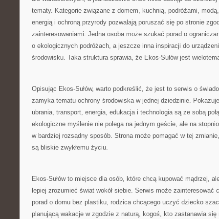
tematy. Kategorie związane z domem, kuchnią, podróżami, modą, 
energią i ochroną przyrody pozwalają poruszać się po stronie zgo
zainteresowaniami. Jedna osoba może szukać porad o ograniczani
o ekologicznych podróżach, a jeszcze inna inspiracji do urządzen
środowisku. Taka struktura sprawia, że Ekos-Sułów jest wielotem
Opisując Ekos-Sułów, warto podkreślić, że jest to serwis o świad
zamyka tematu ochrony środowiska w jednej dziedzinie. Pokazuje,
ubrania, transport, energia, edukacja i technologia są ze sobą po
ekologiczne myślenie nie polega na jednym geście, ale na stopn
w bardziej rozsądny sposób. Strona może pomagać w tej zmianie,
są bliskie zwykłemu życiu.
Ekos-Sułów to miejsce dla osób, które chcą kupować mądrzej, ale
lepiej zrozumieć świat wokół siebie. Serwis może zainteresować 
porad o domu bez plastiku, rodzica chcącego uczyć dziecko szac
planującą wakacje w zgodzie z naturą, kogoś, kto zastanawia się