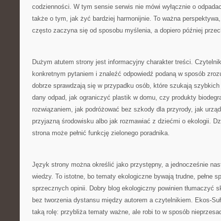
codzienności. W tym sensie serwis nie mówi wyłącznie o odpadac
także o tym, jak żyć bardziej harmonijnie. To ważna perspektyw
często zaczyna się od sposobu myślenia, a dopiero później przec
Dużym atutem strony jest informacyjny charakter treści. Czytelnik
konkretnym pytaniem i znaleźć odpowiedź podaną w sposób zrozu
dobrze sprawdzają się w przypadku osób, które szukają szybkich
dany odpad, jak ograniczyć plastik w domu, czy produkty biode
rozwiązaniem, jak podróżować bez szkody dla przyrody, jak urząd
przyjazną środowisku albo jak rozmawiać z dziećmi o ekologii. D
strona może pełnić funkcję zielonego poradnika.
Język strony można określić jako przystępny, a jednocześnie na
wiedzy. To istotne, bo tematy ekologiczne bywają trudne, pełne sp
sprzecznych opinii. Dobry blog ekologiczny powinien tłumaczyć 
bez tworzenia dystansu między autorem a czytelnikiem. Ekos-Su
taką rolę: przybliża tematy ważne, ale robi to w sposób nieprzes