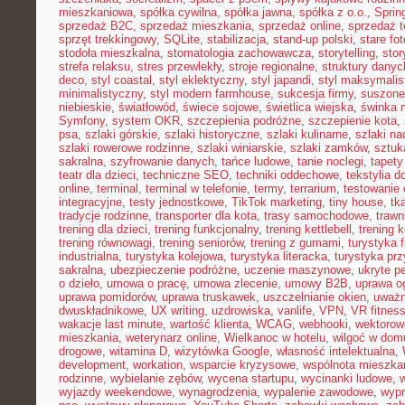
mieszkaniowa
,
spółka cywilna
,
spółka jawna
,
spółka z o.o.
,
Sprin
sprzedaż B2C
,
sprzedaż mieszkania
,
sprzedaż online
,
sprzedaż t
sprzęt trekkingowy
,
SQLite
,
stabilizacja
,
stand-up polski
,
stare fot
stodoła mieszkalna
,
stomatologia zachowawcza
,
storytelling
,
stor
strefa relaksu
,
stres przewlekły
,
stroje regionalne
,
struktury danyc
deco
,
styl coastal
,
styl eklektyczny
,
styl japandi
,
styl maksymalis
minimalistyczny
,
styl modern farmhouse
,
sukcesja firmy
,
suszone
niebieskie
,
światłowód
,
świece sojowe
,
świetlica wiejska
,
świnka 
Symfony
,
system OKR
,
szczepienia podróżne
,
szczepienie kota
,
psa
,
szlaki górskie
,
szlaki historyczne
,
szlaki kulinarne
,
szlaki n
szlaki rowerowe rodzinne
,
szlaki winiarskie
,
szlaki zamków
,
sztuk
sakralna
,
szyfrowanie danych
,
tańce ludowe
,
tanie noclegi
,
tapety
teatr dla dzieci
,
techniczne SEO
,
techniki oddechowe
,
tekstylia 
online
,
terminal
,
terminal w telefonie
,
termy
,
terrarium
,
testowanie
integracyjne
,
testy jednostkowe
,
TikTok marketing
,
tiny house
,
tk
tradycje rodzinne
,
transporter dla kota
,
trasy samochodowe
,
trawn
trening dla dzieci
,
trening funkcjonalny
,
trening kettlebell
,
trening k
trening równowagi
,
trening seniorów
,
trening z gumami
,
turystyka 
industrialna
,
turystyka kolejowa
,
turystyka literacka
,
turystyka prz
sakralna
,
ubezpieczenie podróżne
,
uczenie maszynowe
,
ukryte pe
o dzieło
,
umowa o pracę
,
umowa zlecenie
,
umowy B2B
,
uprawa o
uprawa pomidorów
,
uprawa truskawek
,
uszczelnianie okien
,
uważ
dwuskładnikowe
,
UX writing
,
uzdrowiska
,
vanlife
,
VPN
,
VR fitnes
wakacje last minute
,
wartość klienta
,
WCAG
,
webhooki
,
wektorow
mieszkania
,
weterynarz online
,
Wielkanoc w hotelu
,
wilgoć w dom
drogowe
,
witamina D
,
wizytówka Google
,
własność intelektualna
,
development
,
workation
,
wsparcie kryzysowe
,
wspólnota mieszka
rodzinne
,
wybielanie zębów
,
wycena startupu
,
wycinanki ludowe
,
wyjazdy weekendowe
,
wynagrodzenia
,
wypalenie zawodowe
,
wypr