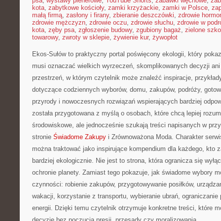
psa
,
wystawy plenerowe
,
YouTube Shorts
,
zabawki węchowe
,
zab
kota
,
zabytkowe kościoły
,
zamki krzyżackie
,
zamki w Polsce
,
za
małą firmą
,
zasłony i firany
,
zbieranie deszczówki
,
zdrowie hormo
zdrowie mężczyzn
,
zdrowie oczu
,
zdrowie słuchu
,
zdrowie w podr
kota
,
zęby psa
,
zgłoszenie budowy
,
zgubiony bagaż
,
zielone szko
towarowy
,
zwroty w sklepie
,
żywienie kur
,
żywopłot
Ekos-Sułów to praktyczny portal poświęcony ekologii, który pokazu
musi oznaczać wielkich wyrzeczeń, skomplikowanych decyzji an
przestrzeń, w którym czytelnik może znaleźć inspiracje, przykłady
dotyczące codziennych wyborów, domu, zakupów, podróży, gotowan
przyrody i nowoczesnych rozwiązań wspierających bardziej odpowi
została przygotowana z myślą o osobach, które chcą lepiej roz
środowiskowe, ale jednocześnie szukają treści napisanych w prz
stronie
Świadome Zakupy
i Zrównoważona Moda. Charakter serwi
można traktować jako inspirujące kompendium dla każdego, kto z
bardziej ekologicznie. Nie jest to strona, która ogranicza się wył
ochronie planety. Zamiast tego pokazuje, jak świadome wybory m
czynności: robienie zakupów, przygotowywanie posiłków, urządza
wakacji, korzystanie z transportu, wybieranie ubrań, ograniczanie
energii. Dzięki temu czytelnik otrzymuje konkretne treści, które
decyzje bez poczucia presji, przesady czy moralizowania.