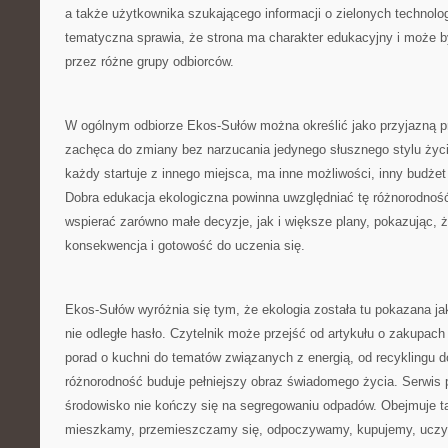
a także użytkownika szukającego informacji o zielonych technolo
tematyczna sprawia, że strona ma charakter edukacyjny i może b
przez różne grupy odbiorców.
W ogólnym odbiorze Ekos-Sułów można określić jako przyjazną pr
zachęca do zmiany bez narzucania jedynego słusznego stylu życ
każdy startuje z innego miejsca, ma inne możliwości, inny budżet
Dobra edukacja ekologiczna powinna uwzględniać tę różnorodnoś
wspierać zarówno małe decyzje, jak i większe plany, pokazując, że
konsekwencja i gotowość do uczenia się.
Ekos-Sułów wyróżnia się tym, że ekologia została tu pokazana ja
nie odległe hasło. Czytelnik może przejść od artykułu o zakupach
porad o kuchni do tematów związanych z energią, od recyklingu d
różnorodność buduje pełniejszy obraz świadomego życia. Serwis 
środowisko nie kończy się na segregowaniu odpadów. Obejmuje ta
mieszkamy, przemieszczamy się, odpoczywamy, kupujemy, uczym