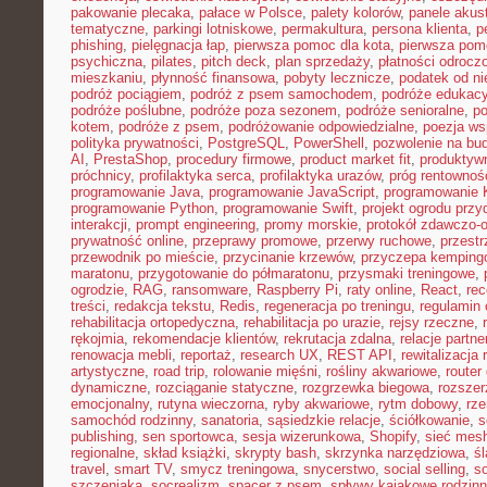
pakowanie plecaka
,
pałace w Polsce
,
palety kolorów
,
panele akus
tematyczne
,
parkingi lotniskowe
,
permakultura
,
persona klienta
,
p
phishing
,
pielęgnacja łap
,
pierwsza pomoc dla kota
,
pierwsza pom
psychiczna
,
pilates
,
pitch deck
,
plan sprzedaży
,
płatności odrocz
mieszkaniu
,
płynność finansowa
,
pobyty lecznicze
,
podatek od n
podróż pociągiem
,
podróż z psem samochodem
,
podróże edukacy
podróże poślubne
,
podróże poza sezonem
,
podróże senioralne
,
po
kotem
,
podróże z psem
,
podróżowanie odpowiedzialne
,
poezja ws
polityka prywatności
,
PostgreSQL
,
PowerShell
,
pozwolenie na bu
AI
,
PrestaShop
,
procedury firmowe
,
product market fit
,
produktyw
próchnicy
,
profilaktyka serca
,
profilaktyka urazów
,
próg rentownoś
programowanie Java
,
programowanie JavaScript
,
programowanie K
programowanie Python
,
programowanie Swift
,
projekt ogrodu pr
interakcji
,
prompt engineering
,
promy morskie
,
protokół zdawczo-o
prywatność online
,
przeprawy promowe
,
przerwy ruchowe
,
przestr
przewodnik po mieście
,
przycinanie krzewów
,
przyczepa kemping
maratonu
,
przygotowanie do półmaratonu
,
przysmaki treningowe
,
ogrodzie
,
RAG
,
ransomware
,
Raspberry Pi
,
raty online
,
React
,
rec
treści
,
redakcja tekstu
,
Redis
,
regeneracja po treningu
,
regulamin 
rehabilitacja ortopedyczna
,
rehabilitacja po urazie
,
rejsy rzeczne
,
rękojmia
,
rekomendacje klientów
,
rekrutacja zdalna
,
relacje partne
renowacja mebli
,
reportaż
,
research UX
,
REST API
,
rewitalizacja 
artystyczne
,
road trip
,
rolowanie mięśni
,
rośliny akwariowe
,
route
dynamiczne
,
rozciąganie statyczne
,
rozgrzewka biegowa
,
rozszer
emocjonalny
,
rutyna wieczorna
,
ryby akwariowe
,
rytm dobowy
,
rze
samochód rodzinny
,
sanatoria
,
sąsiedzkie relacje
,
ściółkowanie
,
s
publishing
,
sen sportowca
,
sesja wizerunkowa
,
Shopify
,
sieć mes
regionalne
,
skład książki
,
skrypty bash
,
skrzynka narzędziowa
,
ś
travel
,
smart TV
,
smycz treningowa
,
snycerstwo
,
social selling
,
so
szczeniaka
,
socrealizm
,
spacer z psem
,
spływy kajakowe rodzin