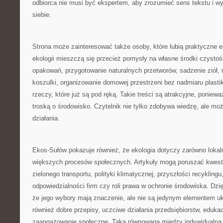
odbiorca nie musi być ekspertem, aby zrozumieć sens tekstu i wy
siebie.
Strona może zainteresować także osoby, które lubią praktyczne
ekologii mieszczą się przecież pomysły na własne środki czysto
opakowań, przygotowanie naturalnych przetworów, sadzenie ziół, ro
koszulki, organizowanie domowej przestrzeni bez nadmiaru plastik
rzeczy, które już są pod ręką. Takie treści są atrakcyjne, ponie
troską o środowisko. Czytelnik nie tylko zdobywa wiedzę, ale moż
działania.
Ekos-Sułów pokazuje również, że ekologia dotyczy zarówno lokaln
większych procesów społecznych. Artykuły mogą poruszać kwest
zielonego transportu, polityki klimatycznej, przyszłości recykli
odpowiedzialności firm czy roli prawa w ochronie środowiska. Dzi
że jego wybory mają znaczenie, ale nie są jedynym elementem uk
również dobre przepisy, uczciwe działania przedsiębiorstw, edukacj
zaangażowanie społeczne. Taka równowaga między indywidualną 