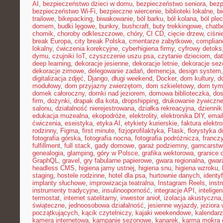
AI
,
bezpieczeństwo dzieci w domu
,
bezpieczeństwo seniora
,
bezp
bezpieczeństwo Wi-Fi
,
bezpieczne wiercenie
,
biblioteki lokalne
,
bi
trailowe
,
bikepacking
,
biwakowanie
,
ból barku
,
ból kolana
,
ból ple
domem
,
budki lęgowe
,
bunkry
,
bushcraft
,
buty trekkingowe
,
chatb
chomik
,
choroby odkleszczowe
,
chóry
,
CI CD
,
cięcie drzew
,
ciśni
break Europa
,
city break Polska
,
cmentarze zabytkowe
,
complian
lokalny
,
ćwiczenia korekcyjne
,
cyberhigiena firmy
,
cyfrowy detoks
dymu
,
czujniki IoT
,
czyszczenie uszu psa
,
czytanie dzieciom
,
dat
deep learning
,
dekoracje jesienne
,
dekoracje letnie
,
dekoracje se
dekoracje zimowe
,
delegowanie zadań
,
demencja
,
design system
digitalizacja zdjęć
,
Django
,
długi weekend
,
Docker
,
dom kultury
,
d
modułowy
,
dom przyjazny zwierzętom
,
dom szkieletowy
,
dom tym
domek całoroczny
,
domki nad jeziorem
,
domowa biblioteczka
,
dos
firm
,
dożynki
,
drapak dla kota
,
dropshipping
,
drukowanie żywiczn
salonu
,
działalność nierejestrowana
,
działka rekreacyjna
,
dziennik
edukacja muzealna
,
ekopodróże
,
elektrolity
,
elektronika DIY
,
emai
ćwiczenia
,
eseistyka
,
etyka AI
,
etykiety kurierskie
,
faktura elektr
rodzinny
,
Figma
,
first minute
,
fizjoprofilaktyka
,
Flask
,
florystyka 
fotografia górska
,
fotografia nocna
,
fotografia podróżnicza
,
francz
fulfillment
,
full stack
,
gady domowe
,
garaż podziemny
,
garncarstw
genealogia
,
glamping
,
góry w Polsce
,
grafika wektorowa
,
granice 
GraphQL
,
gravel
,
gry fabularne papierowe
,
gwara regionalna
,
gwar
headless CMS
,
higiena jamy ustnej
,
higiena snu
,
higiena wzroku
,
staging
,
hostele rodzinne
,
hotel dla psa
,
hurtownie danych
,
identy
implanty słuchowe
,
improwizacja teatralna
,
Instagram Reels
,
inst
instrumenty tradycyjne
,
insulinooporność
,
integracje API
,
intelige
termostat
,
internet satelitarny
,
inwestor anioł
,
izolacja akustyczna
świąteczne
,
jednoosobowa działalność
,
jesienne wyjazdy
,
jeziora
początkujących
,
kącik czytelniczy
,
kajaki weekendowe
,
kalendarz
kamera internetowa
,
kampanie sezonowe
,
kanarek
,
karma mokra d