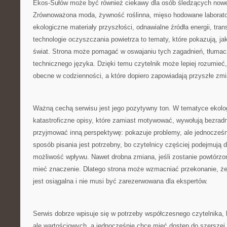
Ekos-Sułów może być również ciekawy dla osób śledzących nowe k
Zrównoważona moda, żywność roślinna, mięso hodowane laboratory
ekologiczne materiały przyszłości, odnawialne źródła energii, tra
technologie oczyszczania powietrza to tematy, które pokazują, ja
świat. Strona może pomagać w oswajaniu tych zagadnień, tłumac
technicznego języka. Dzięki temu czytelnik może lepiej rozumieć,
obecne w codzienności, a które dopiero zapowiadają przyszłe zmi
Ważną cechą serwisu jest jego pozytywny ton. W tematyce ekolo
katastroficzne opisy, które zamiast motywować, wywołują bezra
przyjmować inną perspektywę: pokazuje problemy, ale jednocześn
sposób pisania jest potrzebny, bo czytelnicy częściej podejmują d
możliwość wpływu. Nawet drobna zmiana, jeśli zostanie powtórzo
mieć znaczenie. Dlatego strona może wzmacniać przekonanie, ż
jest osiągalna i nie musi być zarezerwowana dla ekspertów.
Serwis dobrze wpisuje się w potrzeby współczesnego czytelnika, k
ale wartościowych, a jednocześnie chce mieć dostęp do szerszej