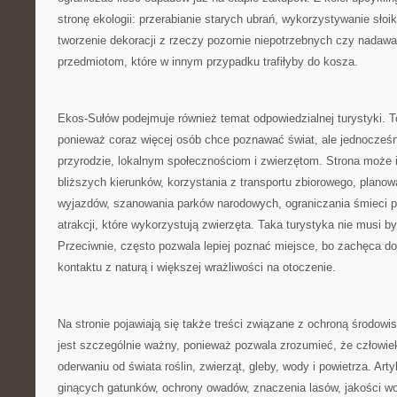
stronę ekologii: przerabianie starych ubrań, wykorzystywanie słoi
tworzenie dekoracji z rzeczy pozornie niepotrzebnych czy nadawa
przedmiotom, które w innym przypadku trafiłyby do kosza.
Ekos-Sułów podejmuje również temat odpowiedzialnej turystyki. T
ponieważ coraz więcej osób chce poznawać świat, ale jednocześn
przyrodzie, lokalnym społecznościom i zwierzętom. Strona może 
bliższych kierunków, korzystania z transportu zbiorowego, planow
wyjazdów, szanowania parków narodowych, ograniczania śmieci p
atrakcji, które wykorzystują zwierzęta. Taka turystyka nie musi b
Przeciwnie, często pozwala lepiej poznać miejsce, bo zachęca d
kontaktu z naturą i większej wrażliwości na otoczenie.
Na stronie pojawiają się także treści związane z ochroną środowi
jest szczególnie ważny, ponieważ pozwala zrozumieć, że człowiek
oderwaniu od świata roślin, zwierząt, gleby, wody i powietrza. Ar
ginących gatunków, ochrony owadów, znaczenia lasów, jakości wo