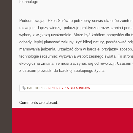
technologii.
Podsumowując, Ekos-Sułów to potrzebny serwis dla osób zaint
rozwojem. Łączy wiedzę, pokazuje praktyczne rozwiązania i pom
wybory z większą uważnością. Może być źródłem pomysłów dla ty
odpady, lepiej planować zakupy, żyć bliżej natury, podróżować od
marnowania jedzenia, urządzać dom w bardziej przyjazny sposób
technologie i rozumieć wyzwania współczesnego świata. To strona
ekologiczna zmiana nie musi zaczynać się od rewolucji. Czasem w
z czasem prowadzi do bardziej spokojnego życia.
CATEGORIES:
PRZEPISY Z 5 SKŁADNIKÓW
Comments are closed.