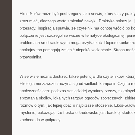
Ekos-Sułów może być postrzegany jako serwis, który łączy prak
zrozumieć, dlaczego warto zmieniać nawyki. Praktyka pokazuje, j
przesady. Inspiracja sprawia, że czytelnik ma ochotę wrócić po k
połączenie jest szczególnie ważne w tematyce ekologicznej, pon
problemach środowiskowych mogą przytłaczać. Dopiero konkretne 
spokojny ton pomagają zmienić niepokój w działanie. Strona może 
przewodnika.
W serwisie można dostrzec także potencjał dla czytelników, którzy
Ekologia nie zawsze zaczyna się od wielkich kampanii. Często ro
społecznościach: podczas sąsiedzkiej wymiany rzeczy, szkolnyc
sprzątania okolicy, lokalnych targów, ogrodów społecznych, zbió
rozmów o tym, jak lepiej dbać o najbliższe otoczenie. Ekos-Suł
myślenie, pokazując, że troska o środowisko jest bardziej skutecz
zachęca do współpracy.