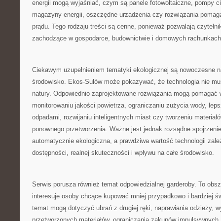
energii mogą wyjaśniać, czym są panele fotowoltaiczne, pompy c
magazyny energii, oszczędne urządzenia czy rozwiązania pomaga
prądu. Tego rodzaju treści są cenne, ponieważ pozwalają czyteln
zachodzące w gospodarce, budownictwie i domowych rachunkach
Ciekawym uzupełnieniem tematyki ekologicznej są nowoczesne n
środowisko. Ekos-Sułów może pokazywać, że technologia nie mu
natury. Odpowiednio zaprojektowane rozwiązania mogą pomagać
monitorowaniu jakości powietrza, ograniczaniu zużycia wody, le
odpadami, rozwijaniu inteligentnych miast czy tworzeniu materiał
ponownego przetworzenia. Ważne jest jednak rozsądne spojrzenie
automatycznie ekologiczna, a prawdziwa wartość technologii zależy
dostępności, realnej skuteczności i wpływu na całe środowisko.
Serwis porusza również temat odpowiedzialnej garderoby. To obsza
interesuje osoby chcące kupować mniej przypadkowo i bardziej ś
temat mogą dotyczyć ubrań z drugiej ręki, naprawiania odzieży, w
przetworzonych materiałów, ograniczania zakupów impulsywnych,