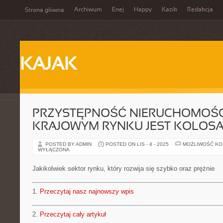
Archiwum
Enej
Happy
Kazik
Redakcja
Strona główna
KAJAK
PRZYSTĘPNOŚĆ NIERUCHOMOŚC
KRAJOWYM RYNKU JEST KOLOS
POSTED BY ADMIN
POSTED ON LIS - 4 - 2025
MOŻLIWOŚĆ K
WYŁĄCZONA
Jakikolwiek sektor rynku, który rozwija się szybko oraz prężnie
1.
Przeczytaj nasz najnowszy wpis
2.
Przeczytaj cały artykuł