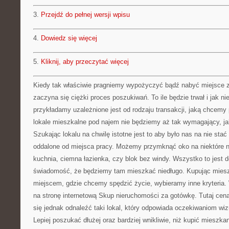
3.
Przejdź do pełnej wersji wpisu
4.
Dowiedz się więcej
5.
Kliknij, aby przeczytać więcej
Kiedy tak właściwie pragniemy wypożyczyć bądź nabyć miejsce 
zaczyna się ciężki proces poszukiwań. To ile będzie trwał i jak ni
przykładamy uzależnione jest od rodzaju transakcji, jaką chcemy
lokale mieszkalne pod najem nie będziemy aż tak wymagający, j
Szukając lokalu na chwilę istotne jest to aby było nas na nie stać
oddalone od miejsca pracy. Możemy przymknąć oko na niektóre n
kuchnia, ciemna łazienka, czy blok bez windy. Wszystko to jest d
świadomość, że będziemy tam mieszkać niedługo. Kupując miesz
miejscem, gdzie chcemy spędzić życie, wybieramy inne kryteria.
na stronę internetową Skup nieruchomości za gotówkę. Tutaj cen
się jednak odnaleźć taki lokal, który odpowiada oczekiwaniom wi
Lepiej poszukać dłużej oraz bardziej wnikliwie, niż kupić mieszk