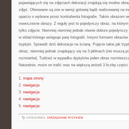
pojawiających się na zdjęciach dekoracji znajdują się modne o
zdjęć. Oferowane są one w wersji gotowej bądź realizowanej na 
oparciu o wybrane przez kontrahenta fotografie. Takim obrazom w
nowoczesne obrazy. Z reguły jest to pojedynczy obraz, na którym
tylko zdjęcie. Niemniej niemniej jednak równie dobrze pojedyncz
w skład którego wstępuje parę fotografii. Innymi formami obrazów
tryptyki. Sprawdź dziś dekoracje na ścianę. Pojęcie takie jak tryp
obraz, niemniej jednak znajdujący się na 3 płótnach (nie muszą 
rozmiarów). Tudzież w wypadku dyptyków jeden obraz rozmieszcza
Naturalnie, może on trafić oraz na większą aniżeli 3 liczbę części
1.
mapa strony
2.
nawigacja
3.
nawigacja
4.
nawigacja
5.
nawigacja
CATEGORIES:
ZARZĄDZANIE RYZYKIEM