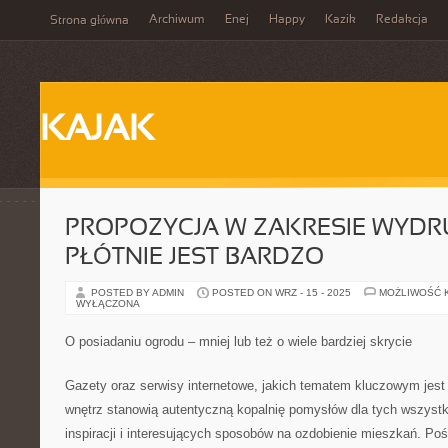
Archiwum
Enej
Happy
Kazik
Redakcja
Strona główna
KAJAK
PROPOZYCJA W ZAKRESIE WYD
PŁÓTNIE JEST BARDZO
POSTED BY ADMIN
POSTED ON WRZ - 15 - 2025
MOŻLIWOŚĆ 
WYŁĄCZONA
O posiadaniu ogrodu – mniej lub też o wiele bardziej skrycie
Gazety oraz serwisy internetowe, jakich tematem kluczowym jest
wnętrz stanowią autentyczną kopalnię pomysłów dla tych wszystk
inspiracji i interesujących sposobów na ozdobienie mieszkań. Poś