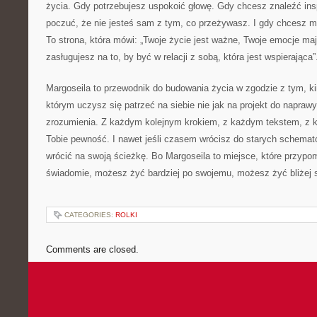
życia. Gdy potrzebujesz uspokoić głowę. Gdy chcesz znaleźć ins
poczuć, że nie jesteś sam z tym, co przeżywasz. I gdy chcesz mi
To strona, która mówi: „Twoje życie jest ważne, Twoje emocje ma
zasługujesz na to, by być w relacji z sobą, która jest wspierająca”
Margoseila to przewodnik do budowania życia w zgodzie z tym, ki
którym uczysz się patrzeć na siebie nie jak na projekt do naprawy
zrozumienia. Z każdym kolejnym krokiem, z każdym tekstem, z ka
Tobie pewność. I nawet jeśli czasem wrócisz do starych schem
wrócić na swoją ścieżkę. Bo Margoseila to miejsce, które przypo
świadomie, możesz żyć bardziej po swojemu, możesz żyć bliżej s
CATEGORIES:
ROLKI
Comments are closed.