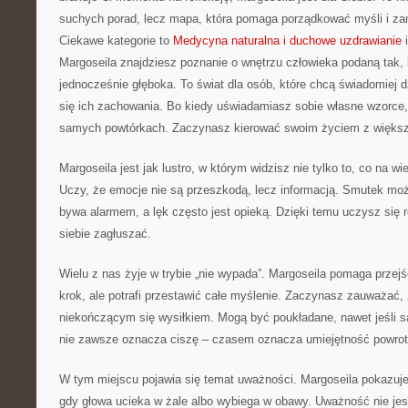
suchych porad, lecz mapa, która pomaga porządkować myśli i za
Ciekawe kategorie to
Medycyna naturalna i duchowe uzdrawianie
i
Margoseila znajdziesz poznanie o wnętrzu człowieka podaną tak, 
jednocześnie głęboka. To świat dla osób, które chcą świadomiej d
się ich zachowania. Bo kiedy uświadamiasz sobie własne wzorce,
samych powtórkach. Zaczynasz kierować swoim życiem z więks
Margoseila jest jak lustro, w którym widzisz nie tylko to, co na wie
Uczy, że emocje nie są przeszkodą, lecz informacją. Smutek mo
bywa alarmem, a lęk często jest opieką. Dzięki temu uczysz się 
siebie zagłuszać.
Wielu z nas żyje w trybie „nie wypada”. Margoseila pomaga przejś
krok, ale potrafi przestawić całe myślenie. Zaczynasz zauważać,
niekończącym się wysiłkiem. Mogą być poukładane, nawet jeśli 
nie zawsze oznacza ciszę – czasem oznacza umiejętność powrotu
W tym miejscu pojawia się temat uważności. Margoseila pokazuje, 
gdy głowa ucieka w żale albo wybiega w obawy. Uważność nie jest