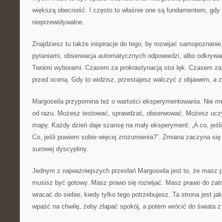
większą obecność. I często to właśnie one są fundamentem, gdy ż
nieprzewidywalne.
Znajdziesz tu także inspiracje do tego, by rozwijać samopoznani
pytaniami, obserwacja automatycznych odpowiedzi, albo odkrywan
Twoimi wyborami. Czasem za prokrastynacją stoi lęk. Czasem za
przed oceną. Gdy to widzisz, przestajesz walczyć z objawem, a 
Margoseila przypomina też o wartości eksperymentowania. Nie m
od razu. Możesz testować, sprawdzać, obserwować. Możesz uczyć
mapy. Każdy dzień daje szansę na mały eksperyment: „A co, jeśli
Co, jeśli powiem sobie więcej zrozumienia?”. Zmiana zaczyna się 
surowej dyscypliny.
Jednym z najważniejszych przesłań Margoseila jest to, że masz 
musisz być gotowy. Masz prawo się rozwijać. Masz prawo do zat
wracać do siebie, kiedy tylko tego potrzebujesz. Ta strona jest j
wpaść na chwilę, żeby złapać spokój, a potem wrócić do świata z