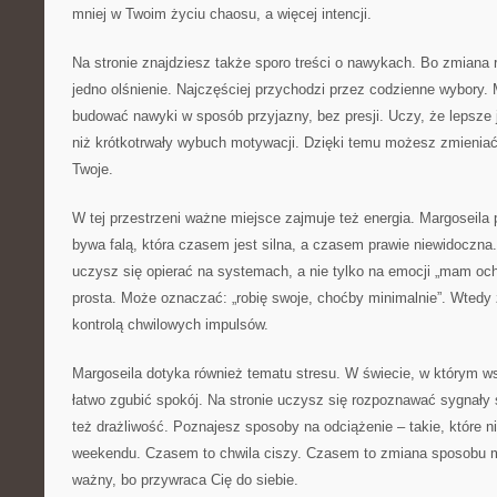
mniej w Twoim życiu chaosu, a więcej intencji.
Na stronie znajdziesz także sporo treści o nawykach. Bo zmiana 
jedno olśnienie. Najczęściej przychodzi przez codzienne wybory. 
budować nawyki w sposób przyjazny, bez presji. Uczy, że lepsze j
niż krótkotrwały wybuch motywacji. Dzięki temu możesz zmieniać 
Twoje.
W tej przestrzeni ważne miejsce zajmuje też energia. Margoseila
bywa falą, która czasem jest silna, a czasem prawie niewidoczna. 
uczysz się opierać na systemach, a nie tylko na emocji „mam oc
prosta. Może oznaczać: „robię swoje, choćby minimalnie”. Wtedy 
kontrolą chwilowych impulsów.
Margoseila dotyka również tematu stresu. W świecie, w którym w
łatwo zgubić spokój. Na stronie uczysz się rozpoznawać sygnały s
też drażliwość. Poznajesz sposoby na odciążenie – takie, które 
weekendu. Czasem to chwila ciszy. Czasem to zmiana sposobu m
ważny, bo przywraca Cię do siebie.