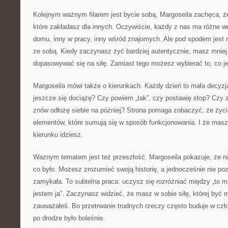
Kolejnym ważnym filarem jest bycie sobą. Margoseila zachęca, ż
które zakładasz dla innych. Oczywiście, każdy z nas ma różne wer
domu, inny w pracy, inny wśród znajomych. Ale pod spodem jest r
ze sobą. Kiedy zaczynasz żyć bardziej autentycznie, masz mniej 
dopasowywać się na siłę. Zamiast tego możesz wybierać to, co je
Margoseila mówi także o kierunkach. Każdy dzień to mała decyzj
jeszcze się dociążę? Czy powiem „tak”, czy postawię stop? Czy zr
znów odłożę siebie na później? Strona pomaga zobaczyć, że życi
elementów, które sumują się w sposób funkcjonowania. I że masz
kierunku idziesz.
Ważnym tematem jest też przeszłość. Margoseila pokazuje, że ni
co było. Możesz zrozumieć swoją historię, a jednocześnie nie po
zamykała. To subtelna praca: uczysz się rozróżniać między „to mi 
jestem ja”. Zaczynasz widzieć, że masz w sobie siłę, której być 
zauważałeś. Bo przetrwanie trudnych rzeczy często buduje w czło
po drodze było boleśnie.