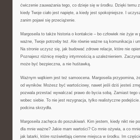
ćwiczenie zauważania tego, co dzieje się w środku. Dzięki temu
kiedy Twoje ciało jest napięte, a kiedy jest spokojniejsze. I uczy
zanim pojawi się przeciążenie.
Margoseila to także historia o kontakcie – bo człowiek nie żyje w 
ważne, Twoje potrzeby też. Ale równie ważne są komunikacja i u
Na stronie uczysz się, jak budować zdrowe relacje, które nie opie
Poznajesz różnicę między intymnością a uzależnieniem. Zaczyna
może być bezpieczna, a nie huśtawką.
Ważnym wątkiem jest też samoocena. Margoseila przypomina, że
od wyników. Możesz być wartościowy, nawet jeśli dziś jesteś zm
pozwala przestać wywalczać prawo do bycia sobą. Zamiast tego 
wobec siebie. To nie jest rezygnacja, tylko realistyczne podejście
podcina skrzydła.
Margoseila zachęca do poszukiwań. Kim jestem, kiedy nikt nie p
dla mnie ważne? Jakie mam wartości? Co mnie ożywia, a co mnie
jak latarki, które rozświetlają ciemne miejsca w środku. Im części