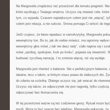
Na Margoseila znajdziesz też przestrzeń dla tematu pragnień. Nie 
które wynikają z Twojego wnętrza. Uczysz się stawiać cele, które
tym, co wypada. Czasem największym celem jest nie „więcej”, ty
celem jest relacja, a nie sukces. Strona pomaga Ci wrócić do tego
Jeśli czujesz, że łatwo wpadasz w samokrytykę, Margoseila pokaż
wewnętrzny ton. Bo to, jak do siebie mówisz, ma ogromny wpływ
wewnętrzny głos mówi „i tak nie dasz rady”, ciało napina się i s
mówi „spróbuj, spokojnie, krok po kroku”, pojawia się otwartość. 
budować życzliwą narrację. I to zmienia więcej, niż się wydaje.
Margoseila jest również o balansie. Nie o perfekcyjnym balansie,
idealne, lecz o takim, w którym masz prawo do słabszych dni. Życ
do zdania na szóstkę. Dlatego uczysz się, jak wracać do równo
Uczysz się także, że odpoczynek nie jest nagrodą, tylko częścią 
odpoczywać bez tłumaczenia się.
W tej przestrzeni ważne są też codzienne gesty. Rytuał może być 
myśli. Może to być spacer bez telefonu. Margoseila pokazuje, że 