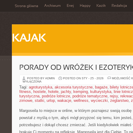
Archiwum
Enej
Happy
Kazik
Redakcja
Strona główna
KAJAK
PORADY OD WRÓŻEK I EZOTER
POSTED BY ADMIN
POSTED ON STY - 25 - 2026
MOŻLIWOŚĆ 
WYŁĄCZONA
Tagi:
agroturystyka
,
akcesoria turystyczne
,
bagaże
,
bilety lotnicz
fitness
,
hostele
,
hotele
,
jachty
,
kemping
,
kulturystyka
,
linie lotnic
turystyczna
,
podróże lotnicze
,
podróże tematyczne
,
rejsy
,
rekreac
zimowe
,
statki
,
urlop
,
wakacje
,
wellness
,
wycieczki
,
żeglarstwo
,
z
Margoseila to miejsce w online, w którym poznajesz swoją osobę 
powstał z myślą o tym, abyś mógł przyjrzeć się temu, kim jesteś,
potrzebujesz i dokąd chcesz zmierzać. Jeśli kiedykolwiek miałeś
brakuje Ci momentu na refleksję, Margoseila jest dla Ciebie. To ni