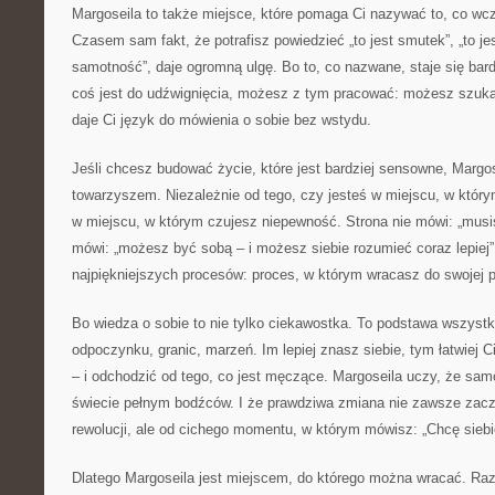
Margoseila to także miejsce, które pomaga Ci nazywać to, co wc
Czasem sam fakt, że potrafisz powiedzieć „to jest smutek”, „to jest 
samotność”, daje ogromną ulgę. Bo to, co nazwane, staje się bard
coś jest do udźwignięcia, możesz z tym pracować: możesz szuka
daje Ci język do mówienia o sobie bez wstydu.
Jeśli chcesz budować życie, które jest bardziej sensowne, Margo
towarzyszem. Niezależnie od tego, czy jesteś w miejscu, w któr
w miejscu, w którym czujesz niepewność. Strona nie mówi: „mus
mówi: „możesz być sobą – i możesz siebie rozumieć coraz lepiej”. 
najpiękniejszych procesów: proces, w którym wracasz do swojej 
Bo wiedza o sobie to nie tylko ciekawostka. To podstawa wszystkie
odpoczynku, granic, marzeń. Im lepiej znasz siebie, tym łatwiej C
– i odchodzić od tego, co jest męczące. Margoseila uczy, że samo
świecie pełnym bodźców. I że prawdziwa zmiana nie zawsze zaczy
rewolucji, ale od cichego momentu, w którym mówisz: „Chcę siebi
Dlatego Margoseila jest miejscem, do którego można wracać. Ra