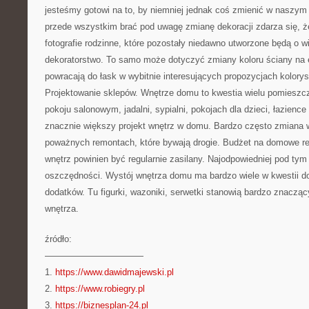
jesteśmy gotowi na to, by niemniej jednak coś zmienić w naszym
przede wszystkim brać pod uwagę zmianę dekoracji zdarza się, 
fotografie rodzinne, które pozostały niedawno utworzone będą o
dekoratorstwo. To samo może dotyczyć zmiany koloru ściany na e
powracają do łask w wybitnie interesujących propozycjach kolory
Projektowanie sklepów. Wnętrze domu to kwestia wielu pomieszc
pokoju salonowym, jadalni, sypialni, pokojach dla dzieci, łazience i
znacznie większy projekt wnętrz w domu. Bardzo często zmiana w
poważnych remontach, które bywają drogie. Budżet na domowe re
wnętrz powinien być regularnie zasilany. Najodpowiedniej pod t
oszczędności. Wystój wnętrza domu ma bardzo wiele w kwestii 
dodatków. Tu figurki, wazoniki, serwetki stanowią bardzo znacząc
wnętrza.
źródło:
———————————
1.
https://www.dawidmajewski.pl
2.
https://www.robiegry.pl
3.
https://biznesplan-24.pl