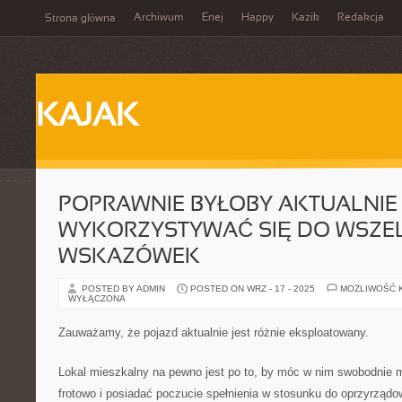
Archiwum
Enej
Happy
Kazik
Redakcja
Strona główna
KAJAK
POPRAWNIE BYŁOBY AKTUALNIE
WYKORZYSTYWAĆ SIĘ DO WSZE
WSKAZÓWEK
POSTED BY ADMIN
POSTED ON WRZ - 17 - 2025
MOŻLIWOŚĆ 
WYŁĄCZONA
Zauważamy, że pojazd aktualnie jest różnie eksploatowany.
Lokal mieszkalny na pewno jest po to, by móc w nim swobodnie 
frotowo i posiadać poczucie spełnienia w stosunku do oprzyrządo