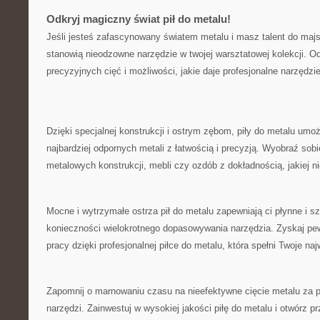
Odkryj magiczny świat pił do metalu!
Jeśli jesteś zafascynowany światem metalu i masz talent do majst
stanowią nieodzowne narzędzie w twojej ​warsztatowej kolekcji. ‌
⁢precyzyjnych cięć i możliwości, jakie daje profesjonalne narzędzie
Dzięki specjalnej konstrukcji i ostrym zębom, piły do metalu umoż
najbardziej odpornych metali z łatwością i precyzją. Wyobraź sobi
⁣metalowych konstrukcji, mebli czy ozdób z ⁢dokładnością, jakiej n
Mocne i⁣ wytrzymałe ​ostrza pił⁣ do metalu⁤ zapewniają ci płynne i s
konieczności wielokrotnego dopasowywania narzędzia. ‍Zyskaj pe
pracy dzięki profesjonalnej ⁢piłce⁤ do metalu, która spełni Twoje n
Zapomnij o marnowaniu czasu na nieefektywne cięcie metalu za
narzędzi. Zainwestuj w wysokiej jakości piłę ‌do metalu i otwórz 