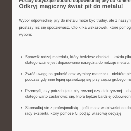
Porady ​dotyczące doboru odpowiedniej piły do konkr
Odkryj magiczny⁢ świat pił do metalu!
Wybór ​odpowiedniej piły do ‌metalu może być trudny, ale z naszym
prostszy niż​ się spodziewasz. Oto⁣ kilka wskazówek, które pomo
wyboru:
Sprawdź rodzaj materiału, który będziesz obrabiał – każda piła
⁣dlatego ważne jest dopasowanie narzędzia do ⁣rodzaju metalu,
Zwróć uwagę na grubość oraz wymiary materiału⁣ – niektóre piły
podczas ‍gdy inne lepiej sprawdzają‌ się przy⁣ cięciu ⁢grubego me
Przemyśl, czy potrzebujesz piły ręcznej czy elektrycznej – ob
⁢dlatego warto ⁤zastanowić się, która będzie bardziej ⁣odpowied
Skonsultuj się z profesjonalistą – jeśli masz wątpliwości co do w
rady eksperta, który pomoże Ci podjąć właściwą decyzję.