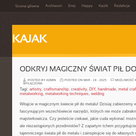
Archiwum
Enej
Happy
Kazik
Redakcja
Strona główna
KAJAK
ODKRYJ MAGICZNY ŚWIAT PIŁ D
POSTED BY ADMIN
POSTED ON MAR - 19 - 2025
MOŻLIWOŚĆ 
WYŁĄCZONA
Tagi:
artistry
,
craftsmanship
,
creativity
,
DIY
,
handmade
,
metal craf
metalworking
,
metalworking techniques
,
welding
Witajcie w magicznym świecie pił do ​metalu! Dzisiaj zabierzemy 
fascynującym wszechświecie narzędzi, których ⁣nie może zabrak
majsterkowicza. Czy jesteście ciekawi, jakie cuda wykonać moż
ale niezastąpionych przedmiotów? ⁢Z zapartym ‌tchem przygotujci
tajemniczego ​świata pił do metalu i zainspirujcie się do własnych