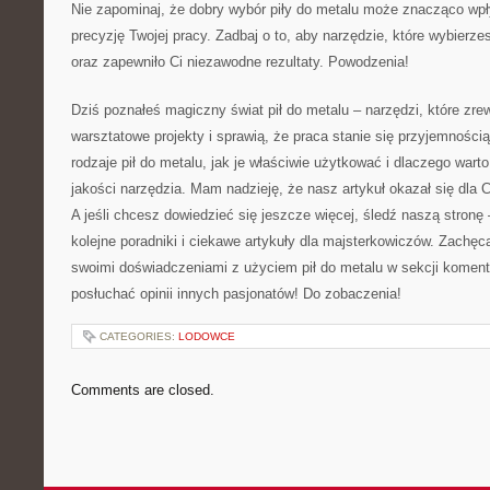
Nie zapominaj, że dobry wybór piły⁤ do metalu może ⁣znacząco wpł
precyzję Twojej pracy. ⁢Zadbaj ⁣o to, aby narzędzie, które wybierz
oraz zapewniło Ci niezawodne rezultaty. Powodzenia!
Dziś poznałeś magiczny świat pił ⁤do metalu – narzędzi, które zre
warsztatowe projekty⁣ i sprawią, że praca stanie się przyjemnością
rodzaje‍ pił do metalu, jak je ‍właściwie użytkować i dlaczego​ wa
jakości narzędzia. Mam nadzieję,‌ że nasz artykuł okazał się‌ dla 
A jeśli chcesz dowiedzieć się jeszcze więcej, śledź naszą stronę 
kolejne⁤ poradniki i ciekawe artykuły dla majsterkowiczów. Zachę
swoimi⁢ doświadczeniami ⁣z ⁣użyciem pił do metalu w sekcji koment
posłuchać opinii innych pasjonatów! Do zobaczenia!
CATEGORIES:
LODOWCE
Comments are closed.