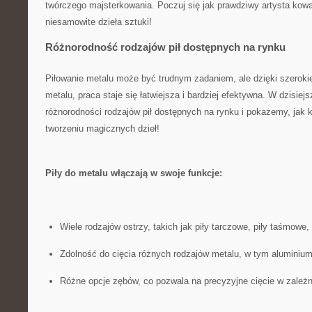
twórczego majsterkowania. Poczuj ​się jak prawdziwy artysta kowal
‍niesamowite dzieła sztuki!
Różnorodność ⁢rodzajów ⁢pił dostępnych na rynku
Piłowanie metalu może być trudnym zadaniem, ale dzięki ⁤szerokiej
metalu, praca staje się łatwiejsza‍ i bardziej efektywna. W dzisie
różnorodności rodzajów pił⁤ dostępnych na ​rynku⁢ i ⁤pokażemy, ja
tworzeniu magicznych ‌dzieł!
Piły ‍do metalu włączają w‍ swoje funkcje:
Wiele rodzajów ostrzy, takich jak piły tarczowe, piły taśmowe, 
Zdolność do cięcia różnych rodzajów metalu, w tym aluminium,​
Różne opcje zębów, co pozwala na precyzyjne cięcie w ⁢zależn