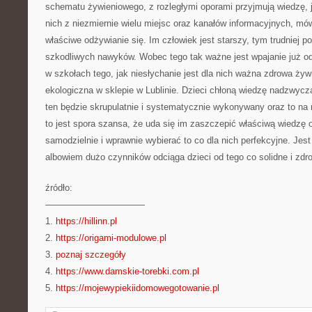
schematu żywieniowego, z rozległymi oporami przyjmują wiedzę, 
nich z niezmiernie wielu miejsc oraz kanałów informacyjnych, mówi
właściwe odżywianie się. Im człowiek jest starszy, tym trudniej 
szkodliwych nawyków. Wobec tego tak ważne jest wpajanie już od
w szkołach tego, jak niesłychanie jest dla nich ważna zdrowa ż
ekologiczna w sklepie w Lublinie. Dzieci chłoną wiedzę nadzwycza
ten będzie skrupulatnie i systematycznie wykonywany oraz to na
to jest spora szansa, że uda się im zaszczepić właściwą wiedzę 
samodzielnie i wprawnie wybierać to co dla nich perfekcyjne. Jest 
albowiem dużo czynników odciąga dzieci od tego co solidne i zdr
źródło:
———————————
1.
https://hillinn.pl
2.
https://origami-modulowe.pl
3.
poznaj szczegóły
4.
https://www.damskie-torebki.com.pl
5.
https://mojewypiekiidomowegotowanie.pl