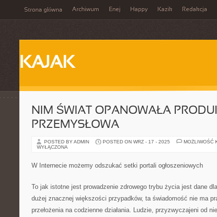
Archiwum
Enej
Happy
Kazik
Redakcja
Strona główna
KAJAK
NIM ŚWIAT OPANOWAŁA PRODU
PRZEMYSŁOWA
POSTED BY ADMIN
POSTED ON WRZ - 17 - 2025
MOŻLIWOŚĆ 
WYŁĄCZONA
W Internecie możemy odszukać setki portali ogłoszeniowych
To jak istotne jest prowadzenie zdrowego trybu życia jest dane dl
dużej znacznej większości przypadków, ta świadomość nie ma pra
przełożenia na codzienne działania. Ludzie, przyzwyczajeni od n