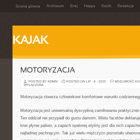
Archiwum
Enej
Happy
Kazik
Redakcja
Strona główna
KAJAK
MOTORYZACJA
POSTED BY ADMIN
POSTED ON LIP - 8 - 2025
MOŻLIWOŚĆ K
WYŁĄCZONA
Motoryzacja stwarza człowiekowi komfortowe warunki codzienneg
Motoryzacja jest uniwersalną dyscypliną zamiłowania praktycznie
Ten oddział nie przypadł do gustu damom. Wielu facetów deklaruj
krwi płynie paliwo, a zapach spalonej etyliny jest dla nich zapa
najładniej pachnącym. Tak już wielu mężczyzn pozostało utworzo