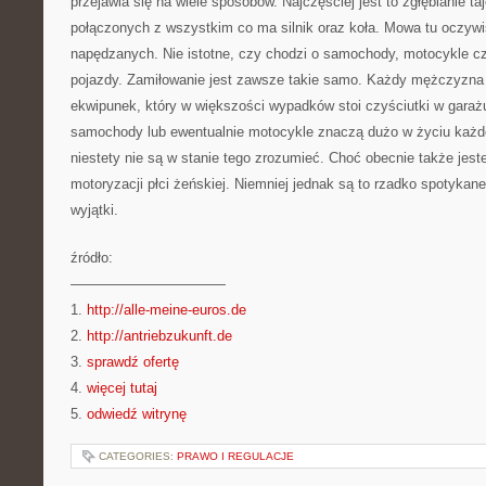
przejawia się na wiele sposobów. Najczęściej jest to zgłębianie ta
połączonych z wszystkim co ma silnik oraz koła. Mowa tu oczywi
napędzanych. Nie istotne, czy chodzi o samochody, motocykle cz
pojazdy. Zamiłowanie jest zawsze takie samo. Każdy mężczyzna 
ekwipunek, który w większości wypadków stoi czyściutki w garaż
samochody lub ewentualnie motocykle znaczą dużo w życiu każ
niestety nie są w stanie tego zrozumieć. Choć obecnie także jes
motoryzacji płci żeńskiej. Niemniej jednak są to rzadko spotykan
wyjątki.
źródło:
———————————
1.
http://alle-meine-euros.de
2.
http://antriebzukunft.de
3.
sprawdź ofertę
4.
więcej tutaj
5.
odwiedź witrynę
CATEGORIES:
PRAWO I REGULACJE