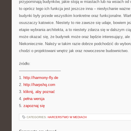
przypominają budynków, jakie stoją w miastach lub na wsiach od w
to oprócz tego ich funkcja jest jeszcze inna – niesłychanie ważne 
budynki były przede wszystkim konkretne oraz funkcjonalne. Wa
osuszaczy katowice. Niestety to nie zawsze się udaje, bowiem jeże
etapie wybrania architekta, a to niestety zdarza się w dalszym ci
może okazać się, że budynek może oraz będzie interesujący, ale
Niekoniecznie. Należy w takim razie dobrze podchodzić do wyboru
chodzi o projektowani wnętrz jak oraz nowoczesne budownictwo.
źródło:
———————————
1.
http://harmony-fly.de
2.
http://harpshq.com
3.
kliknij, aby poznać
4.
pełna wersja
5.
zapoznaj się
CATEGORIES:
HARCERSTWO W MEDIACH