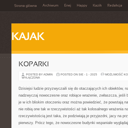
Archiwum
Enej
Happy
Kazik
Redakcja
Strona główna
KAJAK
KOPARKI
POSTED BY ADMIN
POSTED ON SIE - 1 - 2025
MOŻLIWOŚĆ K
WYŁĄCZONA
Dzisiejsi ludzie przyzwyczaili się do otaczających ich obiektów, na
nadzwyczaj nowoczesne oraz robiące wrażenie, zwłaszcza, jeśli 
je w ich bliskim otoczeniu oraz można powiedzieć, że powstają n
nie robią one tak w rzeczywistości aż tak kolosalnego wrażenia n
rzeczywistością jest taka, że podziwiają je przyjezdni, jacy na prz
pierwszy. Prócz tego, że nowoczesne budynki wspaniale wyglądaj