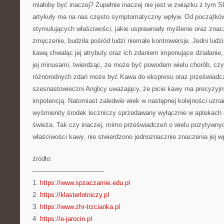
miałoby być inaczej? Zupełnie inaczej nie jest w związku z tym S
artykuły ma na nas często symptomatyczny wpływ. Od początków
stymulujących właściwości, jakie usprawniały myślenie oraz zna
zmęczenie, budziła pośród ludzi niemałe kontrowersje. Jedni ludz
kawą chwaląc jej atrybuty oraz ich zdaniem imponujące działanie, i
jej minusami, twierdząc, że może być powodem wielu chorób, cz
różnorodnych zdań może być Kawa do ekspresu oraz przeświadcze
szesnastowieczni Anglicy uważający, że picie kawy ma precyzyj
impotencją. Natomiast zaledwie wiek w następnej kolejności uzn
wyśmienity środek leczniczy sprzedawany wyłącznie w aptekach 
świeża. Tak czy inaczej, mimo przeświadczeń o wielu pozytywny
właściwości kawy, nie stwierdzono jednoznacznie znaczenia jej w
źródło:
———————————
1.
https://www.spzaczarnie.edu.pl
2.
https://klasterlotniczy.pl
3.
https://www.zhr-trzcianka.pl
4.
https://e-jarocin.pl