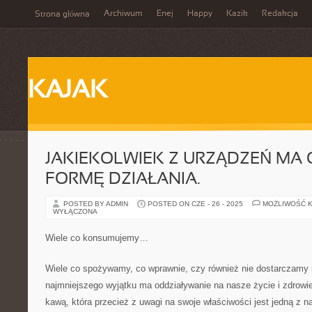
Archiwum
Enej
Happy
Kazik
Redakcja
Strona główna
KAJAK
JAKIEKOLWIEK Z URZĄDZEŃ MA
FORMĘ DZIAŁANIA.
POSTED BY ADMIN
POSTED ON CZE - 26 - 2025
MOŻLIWOŚĆ 
WYŁĄCZONA
Wiele co konsumujemy…
Wiele co spożywamy, co wprawnie, czy również nie dostarczamy
najmniejszego wyjątku ma oddziaływanie na nasze życie i zdrowie
kawą, która przecież z uwagi na swoje właściwości jest jedną z n