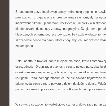
Strona może także inspirować osoby, które lubią oryginalne rozw
powiązanych z organizacją imprez pojawiają się pomysły na wydar
inspirowane filmami, plenerowe uroczystości, imprezy w nietypowy
dla dorosłych i dzieci czy zabawy integracyjne. Dzięki temu portal
klasycznych schematów, lecz pokazuje, że każde wydarzenie moż
szczególnie cenne dla osób, które chcą, aby ich uroczystość wyró
zapamiętana.
Sala Lacerta to również dobre miejsce dla osób, które zastanawiaj
oszczędność. Organizacja przyjęcia często polega na szukaniu z
oczekiwaniami gospodarzy, potrzebami gości, możliwościami fin
usługami. Portal pomaga zrozumieć, że nie zawsze najdroższe ro
udane wydarzenie często powstaje dzięki dbałości o detale. Właś
pomocna zarówno przy skromnych spotkaniach, jak i przy większ
W serwisie szczególnie wartościowe są treści dotyczące pytań cz