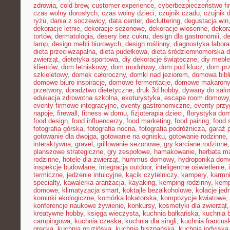
zdrowia
,
cold brew
,
customer experience
,
cyberbezpieczeństwo f
czas wolny dorosłych
,
czas wolny dzieci
,
czujnik czadu
,
czujnik
ryżu
,
dania z soczewicy
,
data center
,
decluttering
,
degustacja win
dekoracje letnie
,
dekoracje sezonowe
,
dekoracje wiosenne
,
dekor
tortów
,
dermatologia
,
desery bez cukru
,
design dla gastronomii
,
de
lamp
,
design mebli biurowych
,
design roślinny
,
diagnostyka labora
dieta przeciwzapalna
,
dieta pudełkowa
,
dieta śródziemnomorska d
zwierząt
,
dietetyka sportowa
,
diy dekoracje świąteczne
,
diy meble
klientów
,
dom letniskowy
,
dom modułowy
,
dom pod klucz
,
dom pr
szkieletowy
,
domek całoroczny
,
domki nad jeziorem
,
domowa bibl
domowe biuro inspiracje
,
domowe fermentacje
,
domowe makarony
przetwory
,
doradztwo dietetyczne
,
druk 3d hobby
,
dywany do salo
edukacja zdrowotna szkolna
,
ekoturystyka
,
escape room domowy
eventy firmowe integracyjne
,
eventy gastronomiczne
,
eventy prz
napoje
,
firewall
,
fitness w domu
,
fizjoterapia dzieci
,
florystyka do
food design
,
food influencerzy
,
food marketing
,
food pairing
,
food 
fotografia górska
,
fotografia nocna
,
fotografia podróżnicza
,
garaż 
gotowanie dla dwojga
,
gotowanie na ognisku
,
gotowanie rodzinne
,
interaktywna
,
gravel
,
grillowanie sezonowe
,
gry karciane rodzinne
planszowe strategiczne
,
gry zespołowe
,
hamakowanie
,
herbata m
rodzinne
,
hotele dla zwierząt
,
hummus domowy
,
hydroponika do
inspekcje budowlane
,
integracja outdoor
,
inteligentne oświetlenie
,
termiczne
,
jedzenie intuicyjne
,
kącik czytelniczy
,
kampery
,
karmni
specialty
,
kawalerka aranżacja
,
kayaking
,
kemping rodzinny
,
kemp
domowe
,
klimatyzacja smart
,
koktajle bezalkoholowe
,
kolacje je
kominki ekologiczne
,
komórka lokatorska
,
kompozycje kwiatowe
,
konferencje naukowe żywienie
,
konkursy
,
kosmetyki dla zwierząt
kreatywne hobby
,
księga wieczysta
,
kuchnia bałkańska
,
kuchnia b
campingowa
,
kuchnia czeska
,
kuchnia dla singli
,
kuchnia francus
grecka
,
kuchnia gruzińska
,
kuchnia hiszpańska
,
kuchnia indyjska