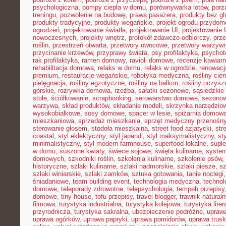
psychologiczna
,
pompy ciepła w domu
,
porównywarka lotów
,
porz
treningu
,
pozwolenie na budowę
,
prawa pasażera
,
produkty bez gl
produkty tradycyjne
,
produkty wegańskie
,
projekt ogrodu przydo
ogrodzeń
,
projektowanie światła
,
projektowanie UI
,
projektowanie
nowoczesnych
,
projekty wnętrz
,
protokół zdawczo-odbiorczy
,
prz
roślin
,
przestrzeń otwarta
,
przetwory owocowe
,
przetwory warzyw
przycinanie krzewów
,
przyprawy świata
,
psy profilaktyka
,
psychot
rak profilaktyka
,
ramen domowy
,
ravioli domowe
,
recenzje kawiarn
rehabilitacja domowa
,
relaks w domu
,
relaks w ogrodzie
,
renowacj
premium
,
restauracje wegańskie
,
robotyka medyczna
,
rośliny cie
pielęgnacja
,
rośliny egzotyczne
,
rośliny na balkon
,
rośliny oczysz
górskie
,
rozrywka domowa
,
rzeźba
,
sałatki sezonowe
,
sąsiedzkie 
stole
,
ściółkowanie
,
scrapbooking
,
serowarstwo domowe
,
sezono
warzywa
,
skład produktów
,
składanie modeli
,
skrzynka narzędzio
wysokobiałkowe
,
sosy domowe
,
spacer w lesie
,
spiżarnia domow
mieszkaniowa
,
sprzedaż mieszkania
,
sprzęt medyczny przenośn
sterowanie głosem
,
stodoła mieszkalna
,
street food azjatycki
,
str
coastal
,
styl eklektyczny
,
styl japandi
,
styl maksymalistyczny
,
st
minimalistyczny
,
styl modern farmhouse
,
superfood lokalne
,
suple
w domu
,
suszone kwiaty
,
świece sojowe
,
święta kulinarne
,
system
domowych
,
szkodniki roślin
,
szkolenia kulinarne
,
szkolenie psów
,
historyczne
,
szlaki kulinarne
,
szlaki nadmorskie
,
szlaki piesze
,
sz
szlaki winiarskie
,
szlaki zamków
,
sztuka gotowania
,
tanie noclegi
śniadaniowe
,
team building event
,
technologia medyczna
,
technol
domowe
,
teleporady zdrowotne
,
telepsychologia
,
tempeh przepisy
domowe
,
tiny house
,
tofu przepisy
,
travel blogger
,
trawnik naturaln
filmowa
,
turystyka industrialna
,
turystyka kolejowa
,
turystyka lite
przyrodnicza
,
turystyka sakralna
,
ubezpieczenie podróżne
,
uprawa
uprawa ogórków
,
uprawa papryki
,
uprawa pomidorów
,
uprawa trus