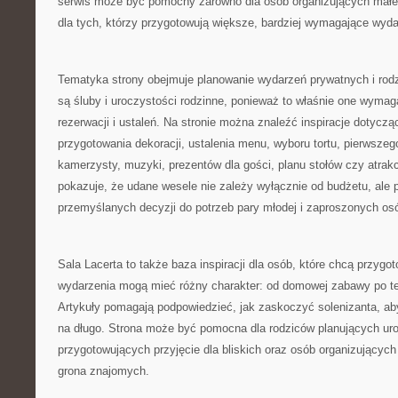
serwis może być pomocny zarówno dla osób organizujących małe, 
dla tych, którzy przygotowują większe, bardziej wymagające wyda
Tematyka strony obejmuje planowanie wydarzeń prywatnych i r
są śluby i uroczystości rodzinne, ponieważ to właśnie one wymaga
rezerwacji i ustaleń. Na stronie można znaleźć inspiracje dotyczą
przygotowania dekoracji, ustalenia menu, wyboru tortu, pierwszego
kamerzysty, muzyki, prezentów dla gości, planu stołów czy atrakcj
pokazuje, że udane wesele nie zależy wyłącznie od budżetu, ale
przemyślanych decyzji do potrzeb pary młodej i zaproszonych os
Sala Lacerta to także baza inspiracji dla osób, które chcą przyg
wydarzenia mogą mieć różny charakter: od domowej zabawy po te
Artykuły pomagają podpowiedzieć, jak zaskoczyć solenizanta, ab
na długo. Strona może być pomocna dla rodziców planujących uro
przygotowujących przyjęcie dla bliskich oraz osób organizującyc
grona znajomych.