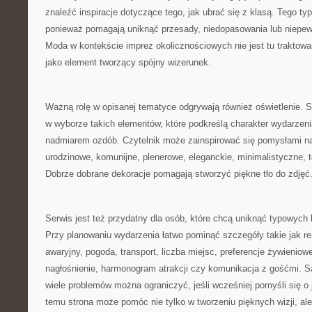
znaleźć inspiracje dotyczące tego, jak ubrać się z klasą. Tego typ
ponieważ pomagają uniknąć przesady, niedopasowania lub niepew
Moda w kontekście imprez okolicznościowych nie jest tu traktow
jako element tworzący spójny wizerunek.
Ważną rolę w opisanej tematyce odgrywają również oświetlenie.
w wyborze takich elementów, które podkreślą charakter wydarzenia
nadmiarem ozdób. Czytelnik może zainspirować się pomysłami na
urodzinowe, komunijne, plenerowe, eleganckie, minimalistyczne,
Dobrze dobrane dekoracje pomagają stworzyć piękne tło do zdjęć
Serwis jest też przydatny dla osób, które chcą uniknąć typowych
Przy planowaniu wydarzenia łatwo pominąć szczegóły takie jak re
awaryjny, pogoda, transport, liczba miejsc, preferencje żywieniow
nagłośnienie, harmonogram atrakcji czy komunikacja z gośćmi. S
wiele problemów można ograniczyć, jeśli wcześniej pomyśli się o 
temu strona może pomóc nie tylko w tworzeniu pięknych wizji, ale