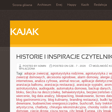
Archiwum
Enej
Happy
Kazik
Redakcja
Strona główna
KAJAK
HISTORIE I INSPIRACJE CZYTELN
POSTED BY ADMIN
POSTED ON CZE - 7 - 2026
MOŻLIWOŚĆ K
WYŁĄCZONA
Tagi:
adopcje zwierząt
,
agroturystyka rodzinne
,
agroturystyka z 
zwierząt domowych
,
akcesoria ogrodowe
,
alarm domowy
,
alergie
internetowa
,
analiza cyfrowa
,
animal rescue
,
aplikacje dietetyczne
aranżacja balkonu
,
aranżacja restauracji
,
aranżacje sypialni
,
arom
astroturystyka
,
audioguide
,
automatyka domowa
,
backup danych
bloku
,
beczka na deszczówkę
,
behawiorystyka
,
bezpieczeństwo 
wiercenie
,
big data analizy
,
bikepacking
,
biwakowanie
,
biznes data
blog gastronomiczny
,
blog kulinarny
,
branding restauracji
,
budki l
drewniane
,
budownictwo energooszczędne
,
bushcraft
,
buty trekk
artystyczna
,
chatboty
,
chirurgia rekonstrukcyjna
,
choroby roślin 
domowe
,
cięcie drzew
,
cisza nocna
,
city break Europa
,
city break