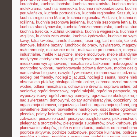
koreańska
,
kuchnia libańska
,
kuchnia marokańska
,
kuchnia mek
molekularna
,
kuchnia niemiecka
,
kuchnia niskobudżetowa
,
kuchni
peruwiańska
,
kuchnia portugalska
,
kuchnia regionalna Kaszub
,
ku
kuchnia regionalna Mazur
,
kuchnia regionalna Podlasia
,
kuchnia r
roślinna
,
kuchnia sezonowa jesienna
,
kuchnia sezonowa letnia
,
k
kuchnia skandynawska
,
kuchnia śródziemnomorska
,
kuchnia stu
kuchnia turecka
,
kuchnia ukraińska
,
kuchnia węgierska
,
kuchnia 
wigilijna
,
kuchnia zero waste
,
kuchnia żydowska
,
kuchnie na wymi
kawy
,
łąka kwietna
,
lamele ścienne
,
laser tag
,
last minute
,
łazien
domowe
,
lokalne bazary
,
lunchbox do pracy
,
łyżwiarstwo
,
magazyn
małe remonty
,
malowanie mebli
,
malowanie po numerach
,
maryna
industrialne
,
meble klasyczne
,
meble modułowe
,
meble skandyna
medycyna estetyczna zabiegi
,
medycyna prewencyjna
,
mental he
mieszkanie wynajmowane
,
mieszkanie z balkonem
,
mikroogród
,
m
monitoring w domu
,
monitorowanie zdrowia domowe
,
motion desig
narciarstwo biegowe
,
nawyki żywieniowe
,
niemarnowanie jedzenia
noclegi pet friendly
,
noclegi z jacuzzi
,
noclegi z sauną
,
nocne nie
obserwacja ptaków
,
obsługa klienta online
,
ochrona przed mrozem
wodne
,
odbiór mieszkania
,
odnawianie drewna
,
odprawa online
,
od
seniorów
,
ogród deszczowy
,
ogród miejski
,
ogród na parapecie
,
og
wypoczynkowy
,
ogród zimowy pomysły
,
ogrzewanie ekologiczne
,
nad zwierzętami domowymi
,
opłaty administracyjne
,
opóźniony lot
organizacja domowa
,
organizacja kuchni
,
organizacja spiżarni
,
org
oświetlenie domowe
,
oświetlenie nastrojowe
,
oszczędne ogrzewan
plecaka
,
palety kolorów
,
panele akustyczne
,
parki linowe
,
permaku
zakwasie
,
pieczenie ciast
,
pieczywo bezglutenowe
,
piekarnictwo
pielęgnacja storczyków
,
pielęgnacja sukulentów
,
piwo kraftowe
,
pl
planowanie zakupów
,
pleśń w mieszkaniu
,
podatek od nieruchomo
podróże aktywne
,
podróże budżetowe
,
podróże kulinarne
,
podróże
podróże z kotem
,
podróże z przyczepą
,
podróże z psem
,
pola na