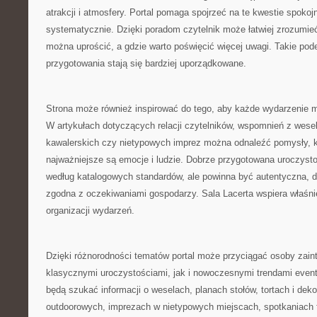
atrakcji i atmosfery. Portal pomaga spojrzeć na te kwestie spokojni
systematycznie. Dzięki poradom czytelnik może łatwiej zrozumieć
można uprościć, a gdzie warto poświęcić więcej uwagi. Takie pode
przygotowania stają się bardziej uporządkowane.
Strona może również inspirować do tego, aby każde wydarzenie mi
W artykułach dotyczących relacji czytelników, wspomnień z wesel
kawalerskich czy nietypowych imprez można odnaleźć pomysły, k
najważniejsze są emocje i ludzie. Dobrze przygotowana uroczysto
według katalogowych standardów, ale powinna być autentyczna, 
zgodna z oczekiwaniami gospodarzy. Sala Lacerta wspiera właśnie
organizacji wydarzeń.
Dzięki różnorodności tematów portal może przyciągać osoby zai
klasycznymi uroczystościami, jak i nowoczesnymi trendami even
będą szukać informacji o weselach, planach stołów, tortach i dekor
outdoorowych, imprezach w nietypowych miejscach, spotkaniach 