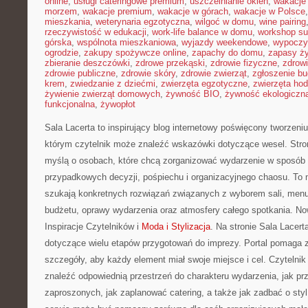
online
,
usługi cateringowe premium
,
uszczelnianie okien
,
wakacje
morzem
,
wakacje premium
,
wakacje w górach
,
wakacje w Polsce
mieszkania
,
weterynaria egzotyczna
,
wilgoć w domu
,
wine pairing
rzeczywistość w edukacji
,
work-life balance w domu
,
workshop su
górska
,
wspólnota mieszkaniowa
,
wyjazdy weekendowe
,
wypoczy
ogrodzie
,
zakupy spożywcze online
,
zapachy do domu
,
zapasy ż
zbieranie deszczówki
,
zdrowe przekąski
,
zdrowie fizyczne
,
zdrow
zdrowie publiczne
,
zdrowie skóry
,
zdrowie zwierząt
,
zgłoszenie b
krem
,
zwiedzanie z dziećmi
,
zwierzęta egzotyczne
,
zwierzęta ho
żywienie zwierząt domowych
,
żywność BIO
,
żywność ekologiczna
funkcjonalna
,
żywopłot
Sala Lacerta to inspirujący blog internetowy poświęcony tworzen
którym czytelnik może znaleźć wskazówki dotyczące wesel. Stro
myślą o osobach, które chcą zorganizować wydarzenie w sposób 
przypadkowych decyzji, pośpiechu i organizacyjnego chaosu. To m
szukają konkretnych rozwiązań związanych z wyborem sali, menu, 
budżetu, oprawy wydarzenia oraz atmosfery całego spotkania. Nowo
Inspiracje Czytelników i
Moda i Stylizacja
. Na stronie Sala Lacer
dotyczące wielu etapów przygotowań do imprezy. Portal pomaga 
szczegóły, aby każdy element miał swoje miejsce i cel. Czytelnik
znaleźć odpowiednią przestrzeń do charakteru wydarzenia, jak pr
zaproszonych, jak zaplanować catering, a także jak zadbać o styl