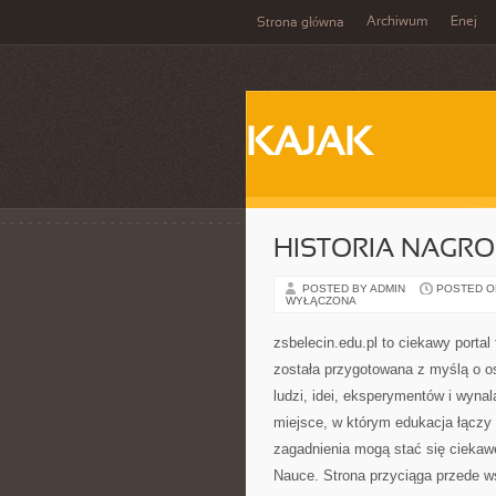
Archiwum
Enej
Strona główna
KAJAK
HISTORIA NAGR
POSTED BY ADMIN
POSTED ON
WYŁĄCZONA
zsbelecin.edu.pl to ciekawy portal
została przygotowana z myślą o os
ludzi, idei, eksperymentów i wyna
miejsce, w którym edukacja łączy s
zagadnienia mogą stać się cieka
Nauce. Strona przyciąga przede w