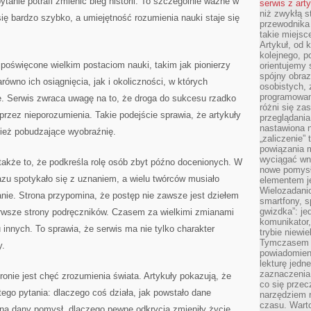
ytanie potrafi zmienić bieg historii. To szczególnie ważne w
serwis z art
niż zwykłą s
się bardzo szybko, a umiejętność rozumienia nauki staje się
przewodnika
takie miejsc
Artykuł, od 
kolejnego, p
poświęcone wielkim postaciom nauki, takim jak pionierzy
orientujemy 
spójny obraz
ówno ich osiągnięcia, jak i okoliczności, w których
osobistych, 
programowani
. Serwis zwraca uwagę na to, że droga do sukcesu rzadko
różni się z
rzez nieporozumienia. Takie podejście sprawia, że artykuły
przeglądania
nastawiona n
wnież pobudzające wyobraźnię.
„zaliczenie”
powiązania m
wyciągać wni
 także to, że podkreśla rolę osób zbyt późno docenionych. W
nowe pomysł
 razu spotykało się z uznaniem, a wielu twórców musiało
elementem je
Wielozadanio
ie. Strona przypomina, że postęp nie zawsze jest dziełem
smartfony, s
gwizdka”: je
pierwsze strony podręczników. Czasem za wielkimi zmianami
komunikator,
u innych. To sprawia, że serwis ma nie tylko charakter
trybie niewi
Tymczasem w
y.
powiadomien
lekturę jedne
zaznaczenia
ie jest chęć zrozumienia świata. Artykuły pokazują, że
co się przec
ego pytania: dlaczego coś działa, jak powstało dane
narzędziem 
czasu. Warto
 na dany pomysł, dlaczego pewne odkrycia zmieniły życie