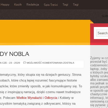
Happy
Kazik
Redakcja
Tagi
Tagi
Spis Treści
SUB
ODY NOBLA
Żyjemy w cz
przestał być 
HISTORIA
 CZE - 23 - 2026
MOŻLIWOŚĆ KOMENTOWANIA
ZOSTAŁA
codzienności
NAGRODY
NOBLA
laptop, żeby
o których je
 tematyczny, który skupia się na dziejach geniuszy. Strona
byłoby szuka
albo zamawia
obach, które chcą lepiej rozumieć fascynujące historie
ma jednak sw
lazków, które zmieniły sposób, w jaki komunikujemy się. To
potrafi przy
w sposób up
ię z inspirującą narracją, dzięki czemu nawet trudniejsze
chaotycznie 
we. Polecam
Wielkie Wynalazki i Odkrycia
i Kobiety w
informacji, 
sensowną cał
szystkim tematyką związaną z odkrywcami, którzy na
się pytanie: 