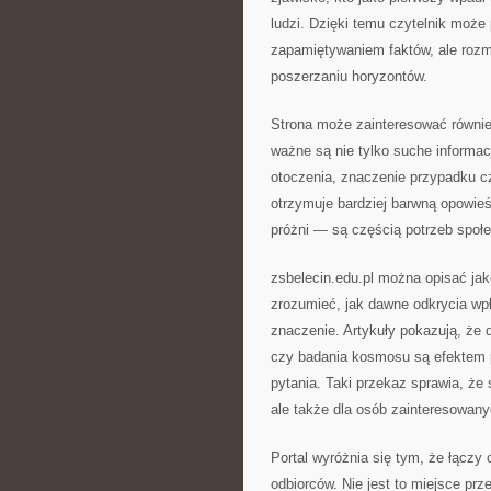
ludzi. Dzięki temu czytelnik może 
zapamiętywaniem faktów, ale rozm
poszerzaniu horyzontów.
Strona może zainteresować również
ważne są nie tylko suche informacj
otoczenia, znaczenie przypadku c
otrzymuje bardziej barwną opowieś
próżni — są częścią potrzeb społ
zsbelecin.edu.pl można opisać jak
zrozumieć, jak dawne odkrycia wp
znaczenie. Artykuły pokazują, że 
czy badania kosmosu są efektem p
pytania. Taki przekaz sprawia, że 
ale także dla osób zainteresowan
Portal wyróżnia się tym, że łączy 
odbiorców. Nie jest to miejsce pr