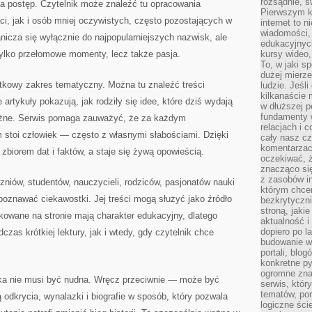
rozsądnie, ś
 na postęp. Czytelnik może znaleźć tu opracowania
Pierwszym k
i, jak i osób mniej oczywistych, często pozostających w
internet to n
wiadomości,
anicza się wyłącznie do najpopularniejszych nazwisk, ale
edukacyjnych
 tylko przełomowe momenty, lecz także pasja.
kursy wideo,
To, w jaki s
dużej mierze
wątkowy zakres tematyczny. Można tu znaleźć treści
ludzie. Jeśl
kilkanaście 
 artykuły pokazują, jak rodziły się idee, które dziś wydają
w dłuższej p
fundamenty w
ważne. Serwis pomaga zauważyć, że za każdym
relacjach i 
 stoi człowiek — często z własnymi słabościami. Dzięki
cały nasz cz
komentarzach
biorem dat i faktów, a staje się żywą opowieścią.
oczekiwać, 
znacząco si
z zasobów in
niów, studentów, nauczycieli, rodziców, pasjonatów nauki
którym chcem
 poznawać ciekawostki. Jej treści mogą służyć jako źródło
bezkrytyczni
stroną, jaki
kowane na stronie mają charakter edukacyjny, dlatego
aktualność i
dopiero po la
zas krótkiej lektury, jak i wtedy, gdy czytelnik chce
budowanie wł
portali, blo
konkretne py
ogromne zna
uka nie musi być nudna. Wręcz przeciwnie — może być
serwis, któr
tematów, por
 odkrycia, wynalazki i biografie w sposób, który pozwala
logiczne ści