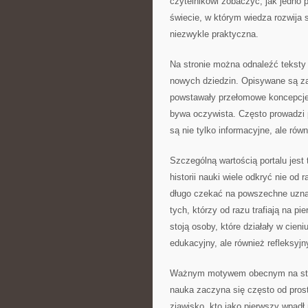
czytelnikowi zobaczyć, jak jedno p
świecie, w którym wiedza rozwija 
niezwykle praktyczna.
Na stronie można odnaleźć teksty 
nowych dziedzin. Opisywane są zar
powstawały przełomowe koncepcje
bywa oczywista. Często prowadzi p
są nie tylko informacyjne, ale ró
Szczególną wartością portalu jest
historii nauki wiele odkryć nie od
długo czekać na powszechne uznan
tych, którzy od razu trafiają na 
stoją osoby, które działały w cieni
edukacyjny, ale również refleksyjn
Ważnym motywem obecnym na stron
nauka zaczyna się często od prost
zjawisko, kto jako pierwszy wpadł