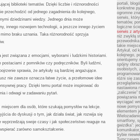
portali, blo
jącej biblioteki tematów. Dzięki liczbie i różnorodności
konkretne py
ie przechodzić od jednego zagadnienia do kolejnego,
ogromne zna
serwis, któr
żnymi dziedzinami wiedzy. Jednego dnia może
tematów, por
ny, innego rozwojem technologii, a jeszcze innego życiem
logiczne ści
serwis z art
t mimo braku uznania. Taka różnorodność sprzyja
niż zwykłą s
przewodnika
ów.
takie miejsc
Artykuł, od 
kolejnego, p
 jest związana z emocjami, wyborami i ludzkimi historiami.
orientujemy 
e postaciami z pomników czy podręczników. Byli ludźmi,
spójny obraz
osobistych, 
spojrzenie sprawia, że artykuły są bardziej angażujące.
programowani
usz nie zawsze oznacza łatwe życie, a przełomowe idee
różni się z
przeglądania
ensywnej pracy. Dzięki temu portal może inspirować do
nastawiona n
„zaliczenie”
nia i odwagi w zadawaniu pytań.
powiązania m
wyciągać wni
nowe pomysł
m miejscem dla osób, które szukają pomysłów na lekcje.
elementem je
ścia do dyskusji o tym, jak działa świat, jak rozwija się
Wielozadanio
smartfony, s
ee wyprzedzają swoje czasy i jak społeczeństwo reaguje na
gwizdka”: je
wspierać zarówno samokształcenie.
komunikator,
trybie niewi
Tymczasem w