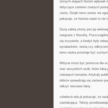
różnych etapach historii wpływali
dotyczące zarówno znanych postac
cieniu. Dzięki temu serwis nie ogr
pokazuje, że historia nauki to nie
Dużą zaletą strony jest jej wielo
związane z filozofią. Poszczególne
się oczywiste, a kiedyś były od
wynalazkiem, teorią czy odkryciem
temu nauka przestaje być suchym z
Witryna może być pomocna dla ucz
oraz wszystkich osób, które lubią
ciekawych tematów. Artykuły publi
dobrze sprawdzają się zarówno podc
odkryć nieznane fakty.
zsbelecin.edu.pl pokazuje, że na
zaskakująca. Teksty przedstawiają