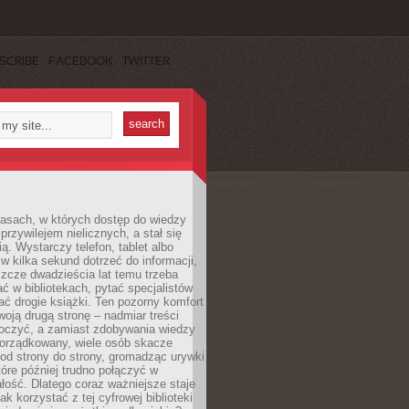
SCRIBE
FACEBOOK
TWITTER
asach, w których dostęp do wiedzy
przywilejem nielicznych, a stał się
ą. Wystarczy telefon, tablet albo
 w kilka sekund dotrzeć do informacji,
szcze dwadzieścia lat temu trzeba
ć w bibliotekach, pytać specjalistów
ć drogie książki. Ten pozorny komfort
oją drugą stronę – nadmiar treści
tłoczyć, a zamiast zdobywania wiedzy
orządkowany, wiele osób skacze
od strony do strony, gromadząc urywki
które później trudno połączyć w
ość. Dlatego coraz ważniejsze staje
jak korzystać z tej cyfrowej biblioteki