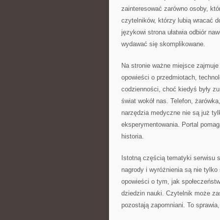
zainteresować zarówno osoby, któr
czytelników, którzy lubią wracać
językowi strona ułatwia odbiór na
wydawać się skomplikowane.
Na stronie ważne miejsce zajmuje
opowieści o przedmiotach, technolo
codzienności, choć kiedyś były zu
świat wokół nas. Telefon, żarówk
narzędzia medyczne nie są już tyl
eksperymentowania. Portal pomaga
historia.
Istotną częścią tematyki serwisu 
nagrody i wyróżnienia są nie tyl
opowieści o tym, jak społeczeństw
dziedzin nauki. Czytelnik może zas
pozostają zapomniani. To sprawia,