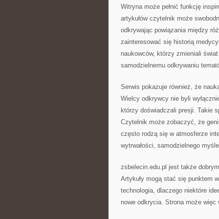
Witryna może pełnić funkcję inspiru
artykułów czytelnik może swobodn
odkrywając powiązania między ró
zainteresować się historią medycy
naukowców, którzy zmieniali świa
samodzielnemu odkrywaniu temat
Serwis pokazuje również, że nauka
Wielcy odkrywcy nie byli wyłączni
którzy doświadczali presji. Takie 
Czytelnik może zobaczyć, że geni
często rodzą się w atmosferze int
wytrwałości, samodzielnego myśle
zsbelecin.edu.pl jest także dobry
Artykuły mogą stać się punktem wyj
technologia, dlaczego niektóre id
nowe odkrycia. Strona może więc 