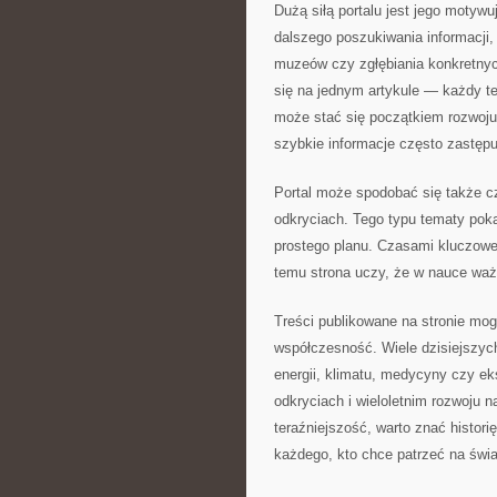
Dużą siłą portalu jest jego motyw
dalszego poszukiwania informacji
muzeów czy zgłębiania konkretnyc
się na jednym artykule — każdy t
może stać się początkiem rozwoj
szybkie informacje często zastępu
Portal może spodobać się także cz
odkryciach. Tego typu tematy pok
prostego planu. Czasami kluczowe
temu strona uczy, że w nauce ważn
Treści publikowane na stronie mo
współczesność. Wiele dzisiejszych
energii, klimatu, medycyny czy e
odkryciach i wieloletnim rozwoju n
teraźniejszość, warto znać histori
każdego, kto chce patrzeć na świa