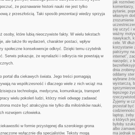
jak rozmówcó
poczuć, że poznawanie historii nauki nie jest tylko
komentarzy,
pytanie, popr
ową z przeszłością. Taki sposób prezentacji wiedzy sprzyja
własnym doś
zrozumienie 
uczestniczen
się uczyć i 
ważny motywa
 osoby, które lubią nieoczywiste fakty. W wielu tekstach
nawykach, ki
e, ale także tło wydarzeń, charakter postaci, wpływ
cele. W dłu
korzystanie 
zy społeczne konsekwencje odkryć. Dzięki temu czytelnik
patrzymy na 
ć. Serwis pokazuje, że wynalazki i odkrycia nie powstają w
internet”, z
narzędzi, z
ecznych.
bezrefleksyj
dnia zrobimy
oddamy ster
o portal dla ciekawych świata. Jego treści pomagają
wybrane źród
wystarczą, b
ływają na współczesność i dlaczego wiele z nich wciąż ma
sprzymierze
dzisiejsza technologia, medycyna, komunikacja, transport
lepszego życ
rzeczywistoś
racy wielu pokoleń ludzi, którzy mieli odwagę zadawać
Żyjemy w cz
strona może być atrakcyjna nie tylko dla miłośników nauki,
przestał być 
codzienności
ych rozwojem człowieka.
laptop, żeby
o których je
byłoby szuka
ciekawostki w formie przystępnej dla szerokiego grona
albo zamawia
zeznaczone wyłącznie dla specjalistów. Teksty mogą
ma jednak sw