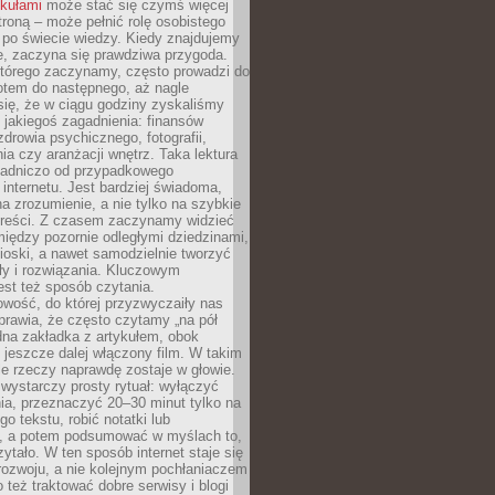
ykułami
może stać się czymś więcej
troną – może pełnić rolę osobistego
 po świecie wiedzy. Kiedy znajdujemy
e, zaczyna się prawdziwa przygoda.
którego zaczynamy, często prowadzi do
otem do następnego, aż nagle
się, że w ciągu godziny zyskaliśmy
 jakiegoś zagadnienia: finansów
zdrowia psychicznego, fotografii,
a czy aranżacji wnętrz. Taka lektura
asadniczo od przypadkowego
 internetu. Jest bardziej świadoma,
a zrozumienie, a nie tylko na szybkie
 treści. Z czasem zaczynamy widzieć
iędzy pozornie odległymi dziedzinami,
oski, a nawet samodzielnie tworzyć
y i rozwiązania. Kluczowym
st też sposób czytania.
wość, do której przyzwyczaiły nas
prawia, że często czytamy „na pół
dna zakładka z artykułem, obok
 jeszcze dalej włączony film. W takim
ele rzeczy naprawdę zostaje w głowie.
ystarczy prosty rytuał: wyłączyć
ia, przeznaczyć 20–30 minut tylko na
go tekstu, robić notatki lub
, a potem podsumować w myślach to,
zytało. W ten sposób internet staje się
rozwoju, a nie kolejnym pochłaniaczem
 też traktować dobre serwisy i blogi