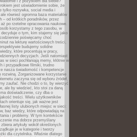
wiadomie i z pożytkiem dla siebie?
rokiem jest uświadomienie sobie, że
ie tylko rozrywka, social media i
 ale również ogromna baza materiałów
 – od krótkich poradników, przez
 aż po rzetelne opracowania naukowe.
posób korzystamy z tego zasobu, w
 decyduje o tym, kim stajemy się jako
i codziennie poświęcamy choć
minut na lekturę wartościowych treści,
erspektywie budujemy solidne
iedzy, które procentują w pracy,
codziennych decyzjach. Jeśli natomiast
as w sieci pochłaniają memy, kłótnie w
 i przypadkowe filmiki, trudno
że nasza świadomość i kompetencje
ę rozwiną. Zorganizowane korzystanie
ternetu zaczyna się od wyboru źródeł,
y zaufać. Nie chodzi o to, by wierzyć
e, ale by wiedzieć, kto stoi za daną
e ma doświadczenie, czy dba o
 jakość treści. Wielu użytkowników
tach orientuje się, jak ważne jest
asnej listy ulubionych miejsc w sieci:
gów, baz wiedzy, które odpowiadają na
tania i problemy. W tym kontekście
czenie ma dobrze przemyślany
y zbiera artykuły wokół określonych
ządkuje je w kategorie i tworzy
eżki dla czytelnika. Właśnie dlatego