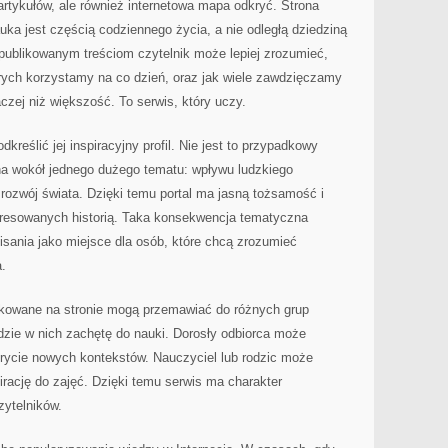
r artykułów, ale również internetowa mapa odkryć. Strona
a jest częścią codziennego życia, a nie odległą dziedziną
 publikowanym treściom czytelnik może lepiej zrozumieć,
órych korzystamy na co dzień, oraz jak wiele zawdzięczamy
aczej niż większość. To serwis, który uczy.
dkreślić jej inspiracyjny profil. Nie jest to przypadkowy
ona wokół jednego dużego tematu: wpływu ludzkiego
rozwój świata. Dzięki temu portal ma jasną tożsamość i
eresowanych historią. Taka konsekwencja tematyczna
pisania jako miejsce dla osób, które chcą zrozumieć
.
ikowane na stronie mogą przemawiać do różnych grup
dzie w nich zachętę do nauki. Dorosły odbiorca może
krycie nowych kontekstów. Nauczyciel lub rodzic może
irację do zajęć. Dzięki temu serwis ma charakter
zytelników.