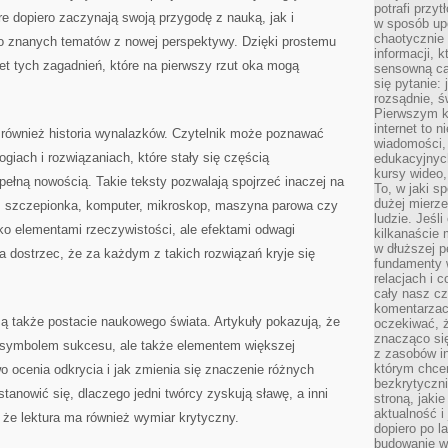
potrafi przy
e dopiero zaczynają swoją przygodę z nauką, jak i
w sposób up
chaotycznie 
 do znanych tematów z nowej perspektywy. Dzięki prostemu
informacji, 
wet tych zagadnień, które na pierwszy rzut oka mogą
sensowną cał
się pytanie: 
rozsądnie, ś
Pierwszym k
internet to n
 również historia wynalazków. Czytelnik może poznawać
wiadomości,
giach i rozwiązaniach, które stały się częścią
edukacyjnych
kursy wideo,
pełną nowością. Takie teksty pozwalają spojrzeć inaczej na
To, w jaki s
dużej mierze
a, szczepionka, komputer, mikroskop, maszyna parowa czy
ludzie. Jeśl
ko elementami rzeczywistości, ale efektami odwagi
kilkanaście 
w dłuższej p
 dostrzec, że za każdym z takich rozwiązań kryje się
fundamenty w
relacjach i 
cały nasz cz
komentarzach
są także postacie naukowego świata. Artykuły pokazują, że
oczekiwać, 
znacząco si
ko symbolem sukcesu, ale także elementem większej
z zasobów in
którym chcem
o ocenia odkrycia i jak zmienia się znaczenie różnych
bezkrytyczni
tanowić się, dlaczego jedni twórcy zyskują sławę, a inni
stroną, jaki
aktualność i
 że lektura ma również wymiar krytyczny.
dopiero po la
budowanie wł