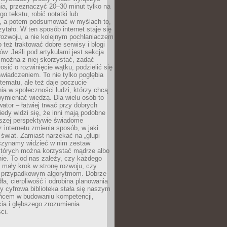
ia, przeznaczyć 20–30 minut tylko na
go tekstu, robić notatki lub
, a potem podsumować w myślach to,
zytało. W ten sposób internet staje się
rozwoju, a nie kolejnym pochłaniaczem
 też traktować dobre serwisy i blogi
w. Jeśli pod artykułami jest sekcja
 można z niej skorzystać, zadać
osić o rozwinięcie wątku, podzielić się
wiadczeniem. To nie tylko pogłębia
tematu, ale też daje poczucie
ia w społeczności ludzi, którzy chcą
wymieniać wiedzą. Dla wielu osób to
tor – łatwiej trwać przy dobrych
edy widzi się, że inni mają podobne
ższej perspektywie świadome
z internetu zmienia sposób, w jaki
świat. Zamiast narzekać na „głupi
aczynamy widzieć w nim zestaw
 których można korzystać mądrze albo
nie. To od nas zależy, czy każdego
 mały krok w stronę rozwoju, czy
 przypadkowym algorytmom. Dobrze
ła, cierpliwość i odrobina planowania
y cyfrowa biblioteka stała się naszym
ńcem w budowaniu kompetencji,
ia i głębszego zrozumienia
ci.