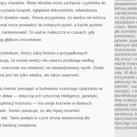
ujący charakter. Wiele tekstów może zachęcać czytelnika do
powiadomien
lekturę jedne
, czytania książek, oglądania dokumentów, odwiedzania
zaznaczenia
h dziedzin nauki. Strona przypomina, że wiedza nie kończy
co się przec
narzędziem 
emat może prowadzić do kolejnych pytań, a każde pytanie
czasu. Warto
jak rozmówcó
u zainteresowań. To ważne zwłaszcza w czasach, gdy
komentarzy,
ją głębsze zrozumienie.
pytanie, popr
własnym doś
zrozumienie 
ytelnikom, którzy lubią historie o przypadkowych
uczestniczen
się uczyć i 
azują, że rozwój wiedzy nie zawsze przebiega według
ważny motywa
 znaczenie ma otwartość na niespodziewany wynik. Dzięki
nawykach, ki
cele. W dłu
a jest nie tylko wiedza, ale także uważność.
korzystanie 
patrzymy na 
internet”, z
gą również pomagać w budowaniu szerszego spojrzenia na
narzędzi, z
bezrefleksyj
 debat — dotyczących sztucznej inteligencji, genetyki,
dnia zrobimy
ksploracji kosmosu — ma swoje korzenie w dawnych
oddamy ster
wybrane źród
auki. Serwis pokazuje, że aby lepiej rozumieć
wystarczą, b
ę idei. Takie podejście czyni stronę wartościową dla
sprzymierze
lepszego życ
t bardziej świadomie.
rzeczywistoś