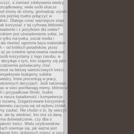
tłoczyć, a zamiast zdobywania wiedzy
orządkowany, wiele osób skacze
od strony do strony, gromadząc urywki
które później trudno połączyć w
ość. Dlatego coraz ważniejsze staje
jak korzystać z tej cyfrowej biblioteki
wiadomie i z pożytkiem dla siebie?
rokiem jest uświadomienie sobie, że
ie tylko rozrywka, social media i
 ale również ogromna baza materiałów
 – od krótkich poradników, przez
 aż po rzetelne opracowania naukowe.
posób korzystamy z tego zasobu, w
 decyduje o tym, kim stajemy się jako
i codziennie poświęcamy choć
minut na lekturę wartościowych treści,
erspektywie budujemy solidne
iedzy, które procentują w pracy,
codziennych decyzjach. Jeśli natomiast
as w sieci pochłaniają memy, kłótnie w
 i przypadkowe filmiki, trudno
że nasza świadomość i kompetencje
ę rozwiną. Zorganizowane korzystanie
ternetu zaczyna się od wyboru źródeł,
y zaufać. Nie chodzi o to, by wierzyć
e, ale by wiedzieć, kto stoi za daną
e ma doświadczenie, czy dba o
 jakość treści. Wielu użytkowników
tach orientuje się, jak ważne jest
asnej listy ulubionych miejsc w sieci: