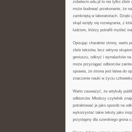
zsbelecin.edu.pl to nie tylko zbió
może budować przekonanie, że nauk
zamkniętą w laboratoriach. Dzięki
skąd wzięły się rozwiązania, z kt
ludziom, którzy potrafili myśleć in
Opisując charakter strony, warto po
zbiór tekstów, lecz witryna skupi
geniuszu, odkryć i wynalazków na 
może przyciągać odbiorców zaint
sprawia, że strona jest łatwa do o
znaczenie nauki w życiu człowieka
Warto zauważyć, że artykuły publ
odbiorców. Młodszy czytelnik znaj
potraktować je jako sposób na od
wykorzystać takie teksty jako insp
przystępny dla szerokiego grona c