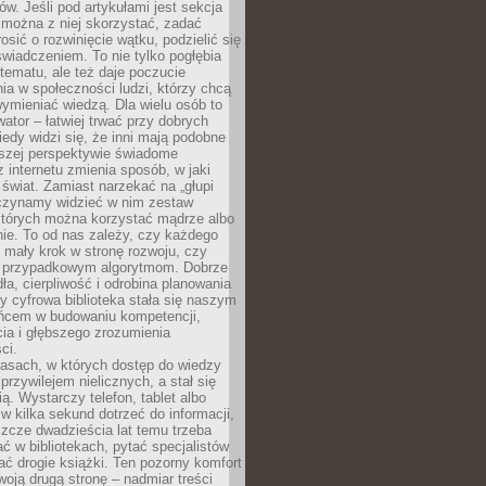
w. Jeśli pod artykułami jest sekcja
 można z niej skorzystać, zadać
osić o rozwinięcie wątku, podzielić się
wiadczeniem. To nie tylko pogłębia
tematu, ale też daje poczucie
ia w społeczności ludzi, którzy chcą
wymieniać wiedzą. Dla wielu osób to
tor – łatwiej trwać przy dobrych
edy widzi się, że inni mają podobne
ższej perspektywie świadome
z internetu zmienia sposób, w jaki
świat. Zamiast narzekać na „głupi
aczynamy widzieć w nim zestaw
 których można korzystać mądrze albo
nie. To od nas zależy, czy każdego
 mały krok w stronę rozwoju, czy
 przypadkowym algorytmom. Dobrze
ła, cierpliwość i odrobina planowania
y cyfrowa biblioteka stała się naszym
ńcem w budowaniu kompetencji,
ia i głębszego zrozumienia
ci.
asach, w których dostęp do wiedzy
przywilejem nielicznych, a stał się
ą. Wystarczy telefon, tablet albo
 w kilka sekund dotrzeć do informacji,
szcze dwadzieścia lat temu trzeba
ć w bibliotekach, pytać specjalistów
ć drogie książki. Ten pozorny komfort
oją drugą stronę – nadmiar treści