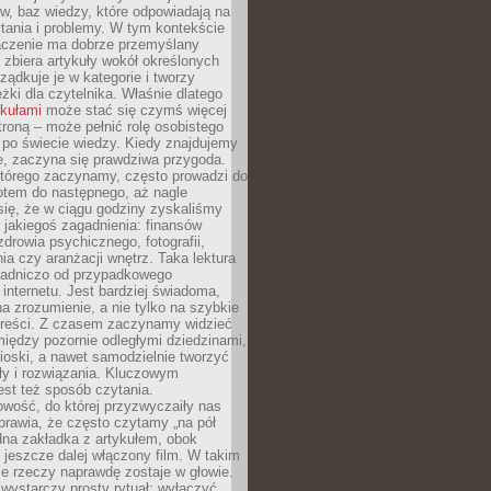
gów, baz wiedzy, które odpowiadają na
tania i problemy. W tym kontekście
czenie ma dobrze przemyślany
y zbiera artykuły wokół określonych
ządkuje je w kategorie i tworzy
eżki dla czytelnika. Właśnie dlatego
ykułami
może stać się czymś więcej
troną – może pełnić rolę osobistego
 po świecie wiedzy. Kiedy znajdujemy
e, zaczyna się prawdziwa przygoda.
którego zaczynamy, często prowadzi do
otem do następnego, aż nagle
się, że w ciągu godziny zyskaliśmy
 jakiegoś zagadnienia: finansów
zdrowia psychicznego, fotografii,
a czy aranżacji wnętrz. Taka lektura
asadniczo od przypadkowego
 internetu. Jest bardziej świadoma,
a zrozumienie, a nie tylko na szybkie
 treści. Z czasem zaczynamy widzieć
iędzy pozornie odległymi dziedzinami,
oski, a nawet samodzielnie tworzyć
y i rozwiązania. Kluczowym
st też sposób czytania.
wość, do której przyzwyczaiły nas
prawia, że często czytamy „na pół
dna zakładka z artykułem, obok
 jeszcze dalej włączony film. W takim
ele rzeczy naprawdę zostaje w głowie.
ystarczy prosty rytuał: wyłączyć