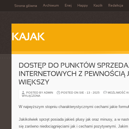
Archiwum
Enej
Happy
Kazik
Redakcja
Strona główna
KAJAK
DOSTĘP DO PUNKTÓW SPRZEDA
INTERNETOWYCH Z PEWNOŚCIĄ 
WIĘKSZY
POSTED BY ADMIN
POSTED ON SIE - 13 - 2025
MOŻLIWOŚĆ 
WYŁĄCZONA
W najwyższym stopniu charakterystycznymi cechami jakie formułuj
Jakikolwiek sprzęt posiada jakieś plusy jak oraz minusy, a w nas
się zarówno niedociągnięciami jak i cechami pozytywnymi. Jaki