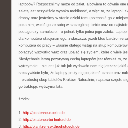
laptopów? Rozpocznijmy może od zalet, albowiem to gównie one 
zaletą jest oczywiście wysoka mobilność, a więc to, że laptop i 
drobny oraz jesteśmy w stanie dzięki temu przenosić go z miejs
poza nim, wozić go ze sobą w szczególnej torbie oraz co najisto
pociągu czy samolocie. To jednak tylko jedna jego zaleta. Laptop
dla komputera stacjonarnego, zwłaszcza, jeżeli ktoś bardzo niera
komputera do pracy – właśnie dlatego wstąp na skup komputerów
połączyć wszystko wraz oraz upajać się życiem, które o wiele jes
Niesłychanie istotą pozytywną cechą laptopów jest również to, że
wytrzymałe – nie jest już tak jak wydawało nam się jeszcze jakiś
rzeczywiście było, że laptopy psuły się po jakimś czasie oraz na
– przetestuj skup tabletów Kraków. Naturalnie, naprawa często się
go traktując wytrzyma lata.
źródło:
———————————
1.
http://piratenneukoelln.de
2.
http://piratenpartei-herford.de
3.
http://planitzer-sektfruehstueck.de