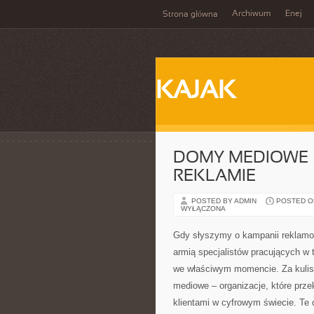
Archiwum
Enej
Strona główna
KAJAK
DOMY MEDIOWE 
REKLAMIE
POSTED BY ADMIN
POSTED ON
WYŁĄCZONA
Gdy słyszymy o kampanii reklamowe
armią specjalistów pracujących w t
we właściwym momencie. Za kulis
mediowe – organizacje, które prze
klientami w cyfrowym świecie. Te 