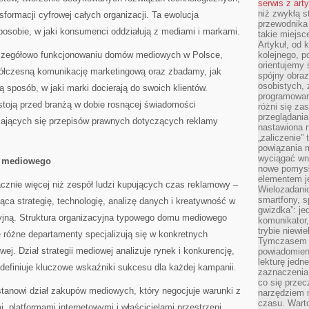
serwis z art
niż zwykłą s
formacji cyfrowej całych organizacji. Ta ewolucja
przewodnika
posobie, w jaki konsumenci oddziałują z mediami i markami.
takie miejsc
Artykuł, od 
zczegółowo funkcjonowaniu domów mediowych w Polsce,
kolejnego, p
orientujemy 
półczesną komunikację marketingową oraz zbadamy, jak
spójny obraz
osobistych, 
ą sposób, w jaki marki docierają do swoich klientów.
programowani
stoją przed branżą w dobie rosnącej świadomości
różni się z
przeglądania
iających się przepisów prawnych dotyczących reklamy
nastawiona n
„zaliczenie”
powiązania m
wyciągać wni
 mediowego
nowe pomysł
elementem je
nie więcej niż zespół ludzi kupujących czas reklamowy –
Wielozadanio
smartfony, s
ca strategię, technologię, analizę danych i kreatywność w
gwizdka”: je
jną. Struktura organizacyjna typowego domu mediowego
komunikator,
trybie niewi
 różne departamenty specjalizują się w konkretnych
Tymczasem w
j. Dział strategii mediowej analizuje rynek i konkurencję,
powiadomien
lekturę jedne
i definiuje kluczowe wskaźniki sukcesu dla każdej kampanii.
zaznaczenia
co się przec
anowi dział zakupów mediowych, który negocjuje warunki z
narzędziem 
czasu. Warto
, platformami internetowymi i właścicielami przestrzeni