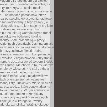
wiadomie i z pożytkiem dla siebie?
rokiem jest uświadomienie sobie, że
ie tylko rozrywka, social media i
 ale również ogromna baza materiałów
 – od krótkich poradników, przez
 aż po rzetelne opracowania naukowe.
posób korzystamy z tego zasobu, w
 decyduje o tym, kim stajemy się jako
i codziennie poświęcamy choć
minut na lekturę wartościowych treści,
erspektywie budujemy solidne
iedzy, które procentują w pracy,
codziennych decyzjach. Jeśli natomiast
as w sieci pochłaniają memy, kłótnie w
 i przypadkowe filmiki, trudno
że nasza świadomość i kompetencje
ę rozwiną. Zorganizowane korzystanie
ternetu zaczyna się od wyboru źródeł,
y zaufać. Nie chodzi o to, by wierzyć
e, ale by wiedzieć, kto stoi za daną
e ma doświadczenie, czy dba o
 jakość treści. Wielu użytkowników
tach orientuje się, jak ważne jest
asnej listy ulubionych miejsc w sieci:
gów, baz wiedzy, które odpowiadają na
tania i problemy. W tym kontekście
czenie ma dobrze przemyślany
y zbiera artykuły wokół określonych
ządkuje je w kategorie i tworzy
eżki dla czytelnika. Właśnie dlatego