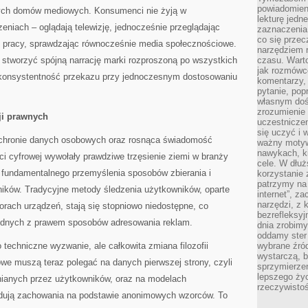
powiadomien
ych domów mediowych. Konsumenci nie żyją w
lekturę jedne
niach – oglądają telewizję, jednocześnie przeglądając
zaznaczenia
co się przec
do pracy, sprawdzając równocześnie media społecznościowe.
narzędziem 
stworzyć spójną narrację marki rozproszoną po wszystkich
czasu. Warto
jak rozmówcó
 konsystentność przekazu przy jednoczesnym dostosowaniu
komentarzy,
pytanie, popr
własnym doś
zrozumienie 
ji prawnych
uczestniczen
się uczyć i 
chronie danych osobowych oraz rosnąca świadomość
ważny motywa
nawykach, ki
i cyfrowej wywołały prawdziwe trzęsienie ziemi w branży
cele. W dłu
undamentalnego przemyślenia sposobów zbierania i
korzystanie 
patrzymy na 
ików. Tradycyjne metody śledzenia użytkowników, oparte
internet”, z
narzędzi, z
torach urządzeń, stają się stopniowo niedostępne, co
bezrefleksyj
dnych z prawem sposobów adresowania reklam.
dnia zrobimy
oddamy ster
 techniczne wyzwanie, ale całkowita zmiana filozofii
wybrane źród
wystarczą, b
we muszą teraz polegać na danych pierwszej strony, czyli
sprzymierze
lepszego życ
nianych przez użytkowników, oraz na modelach
rzeczywistoś
idują zachowania na podstawie anonimowych wzorców. To