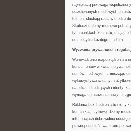
największą przewagą współczesn
odizolowanych mediowych przestrze
telefon, słuchają radia w drodze 
Skuteczne domy mediowe potrafią 
tych punktach kontaktu, dbając o
do specyfiki każdego medium.
Wyzwania prywatności i regulac
Wprowadzenie rozporządzenia o o
konsumentów w kwestii prywatnośc
domów mediowych, zmuszając do f
wykorzystywania danych użytkown
na plikach śledzących i identyfika
wymaga opracowania nowych, zgo
Reklama bez śledzenia to nie tylko
komunikacji cyfrowej. Domy medio
informacjach dobrowolnie udostęp
prawdopodobieństwa, które przew