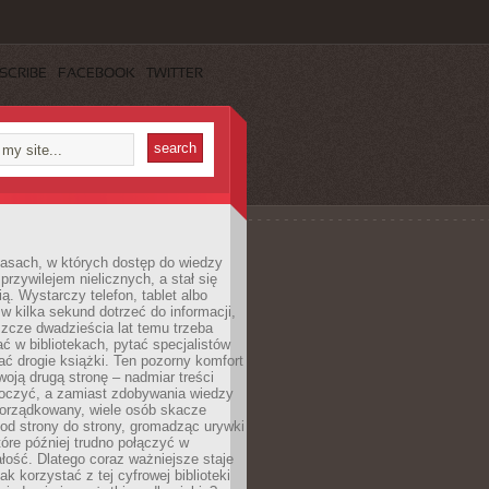
SCRIBE
FACEBOOK
TWITTER
asach, w których dostęp do wiedzy
przywilejem nielicznych, a stał się
ą. Wystarczy telefon, tablet albo
 w kilka sekund dotrzeć do informacji,
szcze dwadzieścia lat temu trzeba
ć w bibliotekach, pytać specjalistów
ć drogie książki. Ten pozorny komfort
oją drugą stronę – nadmiar treści
tłoczyć, a zamiast zdobywania wiedzy
orządkowany, wiele osób skacze
od strony do strony, gromadząc urywki
które później trudno połączyć w
ość. Dlatego coraz ważniejsze staje
jak korzystać z tej cyfrowej biblioteki