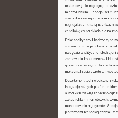
reklamowej. Te negocjacje to sztu
międzyludzkimi – specjaliści musz
specyfikę każdego medium i budow
negocjatorzy potrafią uzyskać naw
cenników, co przekłada się na zna
Dział analityczny i badawczy to mó
surowe informacje w konkretne r
narzędzia analityczne, śledzą oni
zachowania konsumentów i identy
grupami docelowymi. Ta ciągła ana
maksymalizację zwrotu z inwestyc
Departament technologiczny zyska
integrację różnych platform rekl
autorskich rozwiązań technologic
zakup reklam internetowych, wymag
monitorowania algorytmów. Specjal
platformami technologicznymi, tes