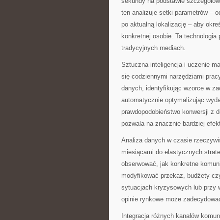
sekundy na podstawie szczegółowe
ten analizuje setki parametrów – 
po aktualną lokalizację – aby okre
konkretnej osobie. Ta technologia 
tradycyjnych mediach.
Sztuczna inteligencja i uczenie m
się codziennymi narzędziami prac
danych, identyfikując wzorce w z
automatycznie optymalizując wyda
prawdopodobieństwo konwersji z d
pozwala na znacznie bardziej efe
Analiza danych w czasie rzeczywi
miesiącami do elastycznych strat
obserwować, jak konkretne komuni
modyfikować przekaz, budżety czy
sytuacjach kryzysowych lub przy 
opinie rynkowe może zadecydować 
Integracja różnych kanałów komun