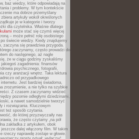
gów, baz wiedzy, które odpowiadają na
tania i problemy. W tym kontekście
czenie ma dobrze przemyślany
y zbiera artykuły wokół określonych
ządkuje je w kategorie i tworzy
eżki dla czytelnika. Właśnie dlatego
ykułami
może stać się czymś więcej
troną – może pełnić rolę osobistego
 po świecie wiedzy. Kiedy znajdujemy
e, zaczyna się prawdziwa przygoda.
którego zaczynamy, często prowadzi do
otem do następnego, aż nagle
się, że w ciągu godziny zyskaliśmy
 jakiegoś zagadnienia: finansów
zdrowia psychicznego, fotografii,
a czy aranżacji wnętrz. Taka lektura
asadniczo od przypadkowego
 internetu. Jest bardziej świadoma,
a zrozumienie, a nie tylko na szybkie
 treści. Z czasem zaczynamy widzieć
iędzy pozornie odległymi dziedzinami,
oski, a nawet samodzielnie tworzyć
y i rozwiązania. Kluczowym
st też sposób czytania.
wość, do której przyzwyczaiły nas
prawia, że często czytamy „na pół
dna zakładka z artykułem, obok
 jeszcze dalej włączony film. W takim
ele rzeczy naprawdę zostaje w głowie.
ystarczy prosty rytuał: wyłączyć