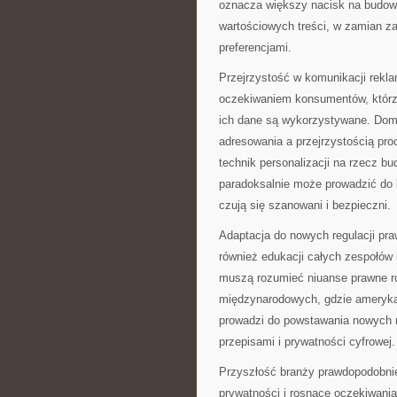
oznacza większy nacisk na budowa
wartościowych treści, w zamian za
preferencjami.
Przejrzystość w komunikacji rekla
oczekiwaniem konsumentów, którzy
ich dane są wykorzystywane. Do
adresowania a przejrzystością pr
technik personalizacji na rzecz b
paradoksalnie może prowadzić do 
czują się szanowani i bezpieczni.
Adaptacja do nowych regulacji pr
również edukacji całych zespołów 
muszą rozumieć niuanse prawne ró
międzynarodowych, gdzie amerykańs
prowadzi do powstawania nowych 
przepisami i prywatności cyfrowej.
Przyszłość branży prawdopodobnie
prywatności i rosnące oczekiwani