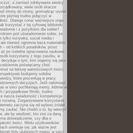
tłoczyć, a zamiast zdobywania wiedzy
orządkowany, wiele osób skacze
od strony do strony, gromadząc urywki
które później trudno połączyć w
ość. Dlatego coraz ważniejsze staje
jak korzystać z tej cyfrowej biblioteki
wiadomie i z pożytkiem dla siebie?
rokiem jest uświadomienie sobie, że
ie tylko rozrywka, social media i
 ale również ogromna baza materiałów
 – od krótkich poradników, przez
 aż po rzetelne opracowania naukowe.
posób korzystamy z tego zasobu, w
 decyduje o tym, kim stajemy się jako
i codziennie poświęcamy choć
minut na lekturę wartościowych treści,
erspektywie budujemy solidne
iedzy, które procentują w pracy,
codziennych decyzjach. Jeśli natomiast
as w sieci pochłaniają memy, kłótnie w
 i przypadkowe filmiki, trudno
że nasza świadomość i kompetencje
ę rozwiną. Zorganizowane korzystanie
ternetu zaczyna się od wyboru źródeł,
y zaufać. Nie chodzi o to, by wierzyć
e, ale by wiedzieć, kto stoi za daną
e ma doświadczenie, czy dba o
 jakość treści. Wielu użytkowników
tach orientuje się, jak ważne jest
asnej listy ulubionych miejsc w sieci: