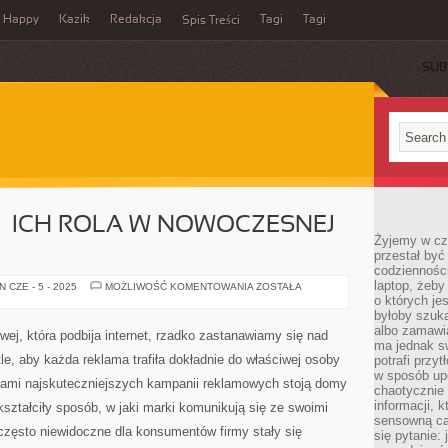
Happy
Kazik
Redakcja
Tagi
Tagi
Spis Treści
SUB
– ICH ROLA W NOWOCZESNEJ
Żyjemy w cz
przestał być 
codzienności
laptop, żeby
DOMY
 CZE - 5 - 2025
MOŻLIWOŚĆ KOMENTOWANIA
ZOSTAŁA
MEDIOWE
o których je
–
byłoby szuka
ICH
albo zamawia
ROLA
j, która podbija internet, rzadko zastanawiamy się nad
W
ma jednak sw
NOWOCZESNEJ
le, aby każda reklama trafiła dokładnie do właściwej osoby
potrafi przy
REKLAMIE
w sposób up
ami najskuteczniejszych kampanii reklamowych stoją domy
chaotycznie 
informacji, 
kształciły sposób, w jaki marki komunikują się ze swoimi
sensowną cał
często niewidoczne dla konsumentów firmy stały się
się pytanie: 