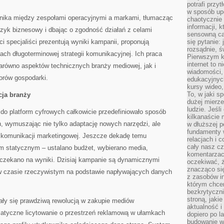
potrafi przy
w sposób up
łącznika między zespołami operacyjnymi a markami, tłumacząc
chaotycznie 
informacji, 
zyk biznesowy i dbając o zgodność działań z celami
sensowną cał
ci specjaliści prezentują wyniki kampanii, proponują
się pytanie: 
rozsądnie, ś
ach długoterminowej strategii komunikacyjnej. Ich praca
Pierwszym k
internet to n
równo aspektów technicznych branży mediowej, jak i
wiadomości,
orów gospodarki.
edukacyjnych
kursy wideo,
To, w jaki s
cja branży
dużej mierze
ludzie. Jeśl
do platform cyfrowych całkowicie przedefiniowało sposób
kilkanaście 
 wymuszając nie tylko adaptację nowych narzędzi, ale
w dłuższej p
fundamenty w
 komunikacji marketingowej. Jeszcze dekadę temu
relacjach i 
cały nasz cz
m statycznym – ustalano budżet, wybierano media,
komentarzach
czekano na wyniki. Dzisiaj kampanie są dynamicznymi
oczekiwać, 
znacząco si
 w czasie rzeczywistym na podstawie napływających danych
z zasobów in
którym chcem
bezkrytyczni
stroną, jaki
ły się prawdziwą rewolucją w zakupie mediów
aktualność i
matyczne licytowanie o przestrzeń reklamową w ułamkach
dopiero po la
budowanie wł