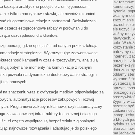
jak rozmówcó
ka łącząca analityczne podejście z umiejętnościami
komentarzy,
pytanie, popr
ą nie tylko znać rynkowe stawki, ale również rozumieć
własnym doś
zrozumienie 
ać długoterminowe relacje z partnerami. Doświadczeni
uczestniczen
et czterdziestoprocentowe rabaty w porównaniu do
się uczyć i 
ważny motywa
czące oszczędności dla klientów.
nawykach, ki
cele. W dłu
zg operacji, gdzie specjaliści od danych przekształcają
korzystanie 
patrzymy na 
ekomendacje strategiczne. Wykorzystując zaawansowane
internet”, z
 skuteczność kampanii w czasie rzeczywistym, analizują
narzędzi, z
bezrefleksyj
fikują optymalne momenty na komunikację z różnymi
dnia zrobimy
oddamy ster
liza pozwala na dynamiczne dostosowywanie strategii i
wybrane źród
ji reklamowych.
wystarczą, b
sprzymierze
ł na znaczeniu wraz z cyfryzacją mediów, odpowiadając za
lepszego życ
rzeczywistoś
amowych, automatyzację procesów zakupowych i rozwój
Żyjemy w cz
przestał być 
znych. Programowe zakupy reklamowe, czyli automatyczny
codzienności
a zaawansowanej infrastruktury technicznej i ciągłego
laptop, żeby
o których je
iści ci często współpracują bezpośrednio z globalnymi
byłoby szuka
tując najnowsze rozwiązania i adaptując je do polskiego
albo zamawia
ma jednak sw