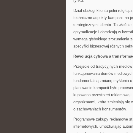
rynku.
Dział obsługi klienta pełni rolę 
techniczne aspekty kampanii na ję
strategicznymi klienta. To właśnie 
optymalizacje i doradzają w kwesti
wymaga głębokiego zrozumienia za
specyfiki biznesowej różnych sekt
Rewolucja cyfrowa a transforma
Przejście od tradycyjnych mediów 
funkcjonowania domów mediowych,
fundamentalną zmianę myślenia o
planowanie kampanii było procese
kupowano przestrzeń reklamową i 
organizmami, które zmieniają się
o zachowaniach konsumentów.
Programowe zakupy reklamowe sta
internetowych, umożliwiając auto