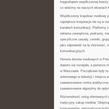
kręgosłupem współczesnej branży r
co widzimy na naszych ekranach 
Współczesny krajobraz mediowy je
największe korporacje nie są w s
kanałach komunikacji. Platformy s
reklama zewnętrzna, podcasty, tr
specyficzne zasady, cenniki, gru
jako odpowiedź na tę złożoność, 
komunikacyjnych.
Historia domów mediowych w Polsc
dopiero się rozwijała, a pierwsze
w Warszawie. Początkowo były to 
antenowego w telewizji i miejsca w
zaawansowane centra analityczne, 
zaawansowane algorytmy do optym
Różnorodność usług oferowanych
tradycyjny zakup mediów. Obejmuj
konsumentów, optymalizację budż