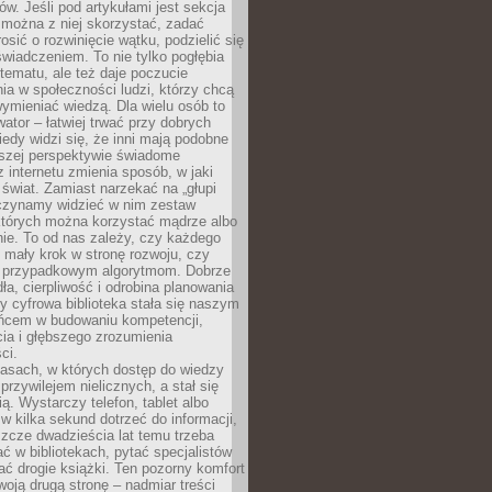
w. Jeśli pod artykułami jest sekcja
 można z niej skorzystać, zadać
osić o rozwinięcie wątku, podzielić się
wiadczeniem. To nie tylko pogłębia
tematu, ale też daje poczucie
ia w społeczności ludzi, którzy chcą
wymieniać wiedzą. Dla wielu osób to
tor – łatwiej trwać przy dobrych
edy widzi się, że inni mają podobne
ższej perspektywie świadome
z internetu zmienia sposób, w jaki
świat. Zamiast narzekać na „głupi
aczynamy widzieć w nim zestaw
 których można korzystać mądrze albo
nie. To od nas zależy, czy każdego
 mały krok w stronę rozwoju, czy
 przypadkowym algorytmom. Dobrze
ła, cierpliwość i odrobina planowania
y cyfrowa biblioteka stała się naszym
ńcem w budowaniu kompetencji,
ia i głębszego zrozumienia
ci.
asach, w których dostęp do wiedzy
przywilejem nielicznych, a stał się
ą. Wystarczy telefon, tablet albo
 w kilka sekund dotrzeć do informacji,
szcze dwadzieścia lat temu trzeba
ć w bibliotekach, pytać specjalistów
ć drogie książki. Ten pozorny komfort
oją drugą stronę – nadmiar treści