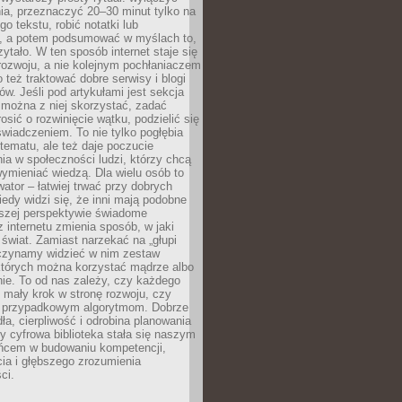
ia, przeznaczyć 20–30 minut tylko na
go tekstu, robić notatki lub
, a potem podsumować w myślach to,
zytało. W ten sposób internet staje się
rozwoju, a nie kolejnym pochłaniaczem
 też traktować dobre serwisy i blogi
w. Jeśli pod artykułami jest sekcja
 można z niej skorzystać, zadać
osić o rozwinięcie wątku, podzielić się
wiadczeniem. To nie tylko pogłębia
tematu, ale też daje poczucie
ia w społeczności ludzi, którzy chcą
wymieniać wiedzą. Dla wielu osób to
tor – łatwiej trwać przy dobrych
edy widzi się, że inni mają podobne
ższej perspektywie świadome
z internetu zmienia sposób, w jaki
świat. Zamiast narzekać na „głupi
aczynamy widzieć w nim zestaw
 których można korzystać mądrze albo
nie. To od nas zależy, czy każdego
 mały krok w stronę rozwoju, czy
 przypadkowym algorytmom. Dobrze
ła, cierpliwość i odrobina planowania
y cyfrowa biblioteka stała się naszym
ńcem w budowaniu kompetencji,
ia i głębszego zrozumienia
ci.