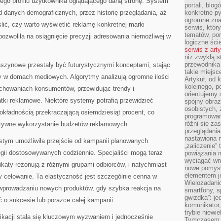
go profilu użytkownika oglądającego daną stronę. System
portali, blo
od danych demograficznych, przez historię przeglądania, aż
konkretne py
ogromne zna
ślić, czy warto wyświetlić reklamę konkretnej marki
serwis, któr
tematów, por
pozwoliła na osiągnięcie precyzji adresowania niemożliwej w
logiczne ści
serwis z art
niż zwykłą s
przewodnika
aszynowe przestały być futurystycznymi konceptami, stając
takie miejsc
y w domach mediowych. Algorytmy analizują ogromne ilości
Artykuł, od 
kolejnego, p
achowaniach konsumentów, przewidując trendy i
orientujemy 
tki reklamowe. Niektóre systemy potrafią przewidzieć
spójny obraz
osobistych, 
okładnością przekraczającą osiemdziesiąt procent, co
programowani
różni się z
ktywne wykorzystanie budżetów reklamowych.
przeglądania
nastawiona n
stym umożliwiła przejście od kampanii planowanych
„zaliczenie”
egii dostosowywanych codziennie. Specjaliści mogą teraz
powiązania m
wyciągać wni
katy rezonują z różnymi grupami odbiorców, i natychmiast
nowe pomysł
elementem je
 celowanie. Ta elastyczność jest szczególnie cenna w
Wielozadanio
wprowadzaniu nowych produktów, gdy szybka reakcja na
smartfony, s
gwizdka”: je
o sukcesie lub porażce całej kampanii.
komunikator,
trybie niewi
ikacji stała się kluczowym wyzwaniem i jednocześnie
Tymczasem w