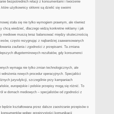
nie bezpośrednich relacji z konsumentami i tworzenie
 które użytkownicy skłonni są dzielić się swoimi
mowej stała się nie tylko wymogiem prawnym, ale również
 chcą wiedzieć, dlaczego widzą konkretne reklamy i jak
my mediowe muszą teraz balansować między skutecznością
ocesów, często rezygnując z najbardziej zaawansowanych
udowania zaufania i zgodności z przepisami. Ta zmiana
lepszych długoterminowych rezultatów, gdy konsumenci
awnych wymaga nie tylko zmian technologicznych, ale
i wdrożenia nowych procedur operacyjnych. Specjaliści
żnych jurysdykcji, szczególnie przy kampaniach
kie, europejskie i polskie przepisy mogą się różnić. To
ról w domach mediowych – specjalistów od zgodności z
 będzie kształtowana przez dalsze zaostrzanie przepisów o
a konsumentów wobec przejrzystości komunikacji