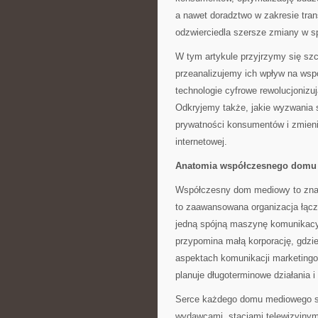
a nawet doradztwo w zakresie trans
odzwierciedla szersze zmiany w s
W tym artykule przyjrzymy się s
przeanalizujemy ich wpływ na ws
technologie cyfrowe rewolucjonizuj
Odkryjemy także, jakie wyzwania 
prywatności konsumentów i zmien
internetowej.
Anatomia współczesnego domu
Współczesny dom mediowy to znacz
to zaawansowana organizacja łączą
jedną spójną maszynę komunikacy
przypomina małą korporację, gdzie
aspektach komunikacji marketingowe
planuje długoterminowe działania 
Serce każdego domu mediowego st
wydawcami, stacjami telewizyjnymi