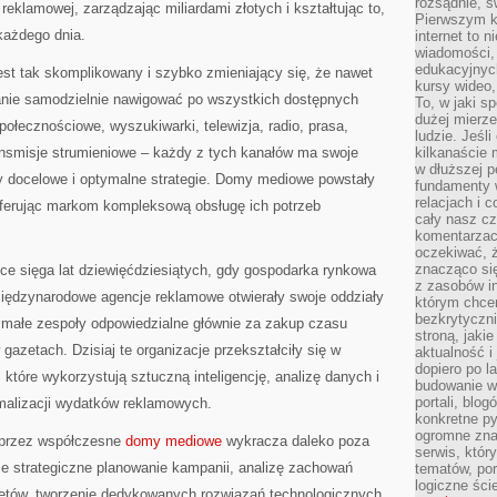
rozsądnie, ś
eklamowej, zarządzając miliardami złotych i kształtując to,
Pierwszym k
każdego dnia.
internet to n
wiadomości,
edukacyjnych
st tak skomplikowany i szybko zmieniający się, że nawet
kursy wideo,
tanie samodzielnie nawigować po wszystkich dostępnych
To, w jaki s
dużej mierze
połecznościowe, wyszukiwarki, telewizja, radio, prasa,
ludzie. Jeśl
ansmisje strumieniowe – każdy z tych kanałów ma swoje
kilkanaście 
w dłuższej p
py docelowe i optymalne strategie. Domy mediowe powstały
fundamenty w
relacjach i 
oferując markom kompleksową obsługę ich potrzeb
cały nasz cz
komentarzach
oczekiwać, 
znacząco si
e sięga lat dziewięćdziesiątych, gdy gospodarka rynkowa
z zasobów in
 międzynarodowe agencje reklamowe otwierały swoje oddziały
którym chcem
bezkrytyczni
małe zespoły odpowiedzialne głównie za zakup czasu
stroną, jaki
 gazetach. Dzisiaj te organizacje przekształciły się w
aktualność i
dopiero po la
które wykorzystują sztuczną inteligencję, analizę danych i
budowanie wł
portali, blo
alizacji wydatków reklamowych.
konkretne py
ogromne zna
 przez współczesne
domy mediowe
wykracza daleko poza
serwis, któr
e strategiczne planowanie kampanii, analizę zachowań
tematów, por
logiczne ści
etów, tworzenie dedykowanych rozwiązań technologicznych,