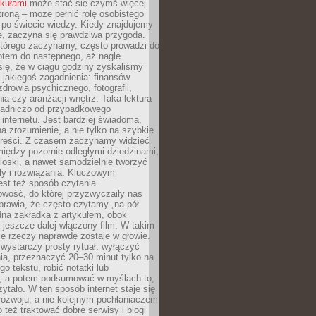
ykułami
może stać się czymś więcej
troną – może pełnić rolę osobistego
 po świecie wiedzy. Kiedy znajdujemy
e, zaczyna się prawdziwa przygoda.
którego zaczynamy, często prowadzi do
otem do następnego, aż nagle
się, że w ciągu godziny zyskaliśmy
 jakiegoś zagadnienia: finansów
zdrowia psychicznego, fotografii,
a czy aranżacji wnętrz. Taka lektura
asadniczo od przypadkowego
 internetu. Jest bardziej świadoma,
a zrozumienie, a nie tylko na szybkie
 treści. Z czasem zaczynamy widzieć
iędzy pozornie odległymi dziedzinami,
oski, a nawet samodzielnie tworzyć
y i rozwiązania. Kluczowym
st też sposób czytania.
wość, do której przyzwyczaiły nas
prawia, że często czytamy „na pół
dna zakładka z artykułem, obok
 jeszcze dalej włączony film. W takim
ele rzeczy naprawdę zostaje w głowie.
ystarczy prosty rytuał: wyłączyć
ia, przeznaczyć 20–30 minut tylko na
go tekstu, robić notatki lub
, a potem podsumować w myślach to,
zytało. W ten sposób internet staje się
rozwoju, a nie kolejnym pochłaniaczem
 też traktować dobre serwisy i blogi