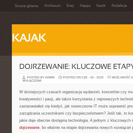
Archiwum
Enej
Happy
Kazik
Redakcja
Strona główna
KAJAK
DOJRZEWANIE: KLUCZOWE ETAPY
POSTED BY ADMIN
POSTED ON CZE - 20 - 2025
MOŻLIWOŚĆ 
WYŁĄCZONA
W dzisiejszych czasach organizacja wydarzeń, koncertów czy m
kreatywności i pasji, ale także korzystania z najnowszych techn
zastanawiałeś się kiedyś, jak nowoczesne IT może usprawnić pro
zarządzania uczestnikami czy bezpieczeństwem? Jeśli tak, to ko
jakie daje obecnie dostępna technologia. A jednym z kluczowych 
dojrzewanie
, bo właśnie na etapie dojrzewania nowych rozwiązań 