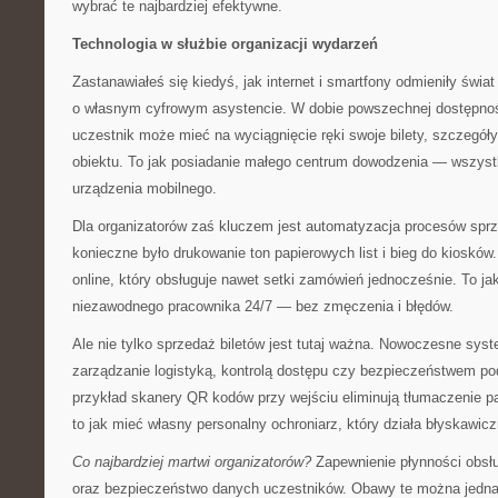
wybrać te najbardziej efektywne.
Technologia w służbie organizacji wydarzeń
Zastanawiałeś się kiedyś, jak internet i smartfony odmieniły świ
o własnym cyfrowym asystencie. W dobie powszechnej dostępno
uczestnik może mieć na wyciągnięcie ręki swoje bilety, szczegó
obiektu. To jak posiadanie małego centrum dowodzenia — wszyst
urządzenia mobilnego.
Dla organizatorów zaś kluczem jest automatyzacja procesów sprze
konieczne było drukowanie ton papierowych list i bieg do kioskó
online, który obsługuje nawet setki zamówień jednocześnie. To ja
niezawodnego pracownika 24/7 — bez zmęczenia i błędów.
Ale nie tylko sprzedaż biletów jest tutaj ważna. Nowoczesne sys
zarządzanie logistyką, kontrolą dostępu czy bezpieczeństwem p
przykład skanery QR kodów przy wejściu eliminują tłumaczenie p
to jak mieć własny personalny ochroniarz, który działa błyskawicz
Co najbardziej martwi organizatorów?
Zapewnienie płynności obs
oraz bezpieczeństwo danych uczestników. Obawy te można jedna