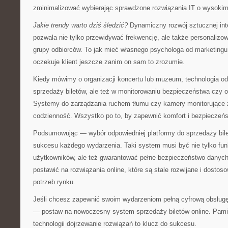
zminimalizować wybierając sprawdzone rozwiązania IT o wysoki
Jakie trendy warto dziś śledzić?
Dynamiczny rozwój sztucznej intel
pozwala nie tylko przewidywać frekwencję, ale także personalizo
grupy odbiorców. To jak mieć własnego psychologa od marketing
oczekuje klient jeszcze zanim on sam to zrozumie.
Kiedy mówimy o organizacji koncertu lub muzeum, technologia odg
sprzedaży biletów, ale też w monitorowaniu bezpieczeństwa czy op
Systemy do zarządzania ruchem tłumu czy kamery monitorujące z 
codzienność. Wszystko po to, by zapewnić komfort i bezpieczeń
Podsumowując — wybór odpowiedniej platformy do sprzedaży bil
sukcesu każdego wydarzenia. Taki system musi być nie tylko funkc
użytkowników, ale też gwarantować pełne bezpieczeństwo danych 
postawić na rozwiązania online, które są stale rozwijane i dost
potrzeb rynku.
Jeśli chcesz zapewnić swoim wydarzeniom pełną cyfrową obsług
— postaw na nowoczesny system sprzedaży biletów online. Pami
technologii dojrzewanie rozwiązań to klucz do sukcesu.