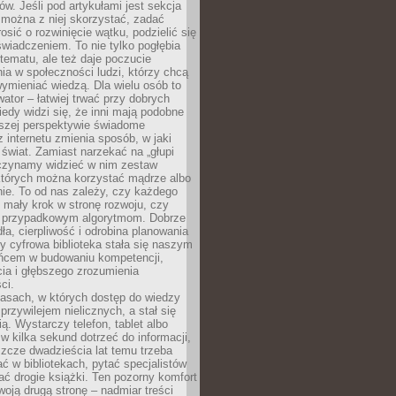
w. Jeśli pod artykułami jest sekcja
 można z niej skorzystać, zadać
osić o rozwinięcie wątku, podzielić się
wiadczeniem. To nie tylko pogłębia
tematu, ale też daje poczucie
ia w społeczności ludzi, którzy chcą
wymieniać wiedzą. Dla wielu osób to
tor – łatwiej trwać przy dobrych
edy widzi się, że inni mają podobne
ższej perspektywie świadome
z internetu zmienia sposób, w jaki
świat. Zamiast narzekać na „głupi
aczynamy widzieć w nim zestaw
 których można korzystać mądrze albo
nie. To od nas zależy, czy każdego
 mały krok w stronę rozwoju, czy
 przypadkowym algorytmom. Dobrze
ła, cierpliwość i odrobina planowania
y cyfrowa biblioteka stała się naszym
ńcem w budowaniu kompetencji,
ia i głębszego zrozumienia
ci.
asach, w których dostęp do wiedzy
przywilejem nielicznych, a stał się
ą. Wystarczy telefon, tablet albo
 w kilka sekund dotrzeć do informacji,
szcze dwadzieścia lat temu trzeba
ć w bibliotekach, pytać specjalistów
ć drogie książki. Ten pozorny komfort
oją drugą stronę – nadmiar treści