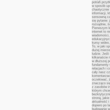
potrafi przy
w sposób up
chaotycznie 
informacji, 
sensowną cał
się pytanie: 
rozsądnie, ś
Pierwszym k
internet to n
wiadomości,
edukacyjnych
kursy wideo,
To, w jaki s
dużej mierze
ludzie. Jeśl
kilkanaście 
w dłuższej p
fundamenty w
relacjach i 
cały nasz cz
komentarzach
oczekiwać, 
znacząco si
z zasobów in
którym chcem
bezkrytyczni
stroną, jaki
aktualność i
dopiero po la
budowanie wł