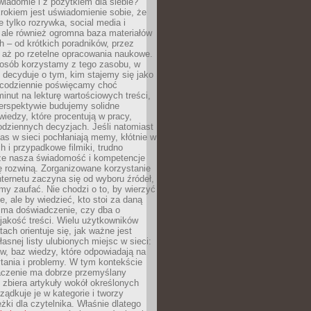
wiadomie i z pożytkiem dla siebie?
rokiem jest uświadomienie sobie, że
ie tylko rozrywka, social media i
 ale również ogromna baza materiałów
 – od krótkich poradników, przez
 aż po rzetelne opracowania naukowe.
posób korzystamy z tego zasobu, w
 decyduje o tym, kim stajemy się jako
i codziennie poświęcamy choć
minut na lekturę wartościowych treści,
erspektywie budujemy solidne
iedzy, które procentują w pracy,
codziennych decyzjach. Jeśli natomiast
as w sieci pochłaniają memy, kłótnie w
 i przypadkowe filmiki, trudno
że nasza świadomość i kompetencje
ę rozwiną. Zorganizowane korzystanie
ternetu zaczyna się od wyboru źródeł,
y zaufać. Nie chodzi o to, by wierzyć
e, ale by wiedzieć, kto stoi za daną
e ma doświadczenie, czy dba o
 jakość treści. Wielu użytkowników
tach orientuje się, jak ważne jest
asnej listy ulubionych miejsc w sieci:
gów, baz wiedzy, które odpowiadają na
tania i problemy. W tym kontekście
czenie ma dobrze przemyślany
y zbiera artykuły wokół określonych
ządkuje je w kategorie i tworzy
eżki dla czytelnika. Właśnie dlatego