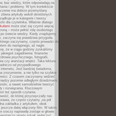
gów, baz wiedzy, które odpowiadają na
tania i problemy. W tym kontekście
czenie ma dobrze przemyślany
y zbiera artykuły wokół określonych
ządkuje je w kategorie i tworzy
eżki dla czytelnika. Właśnie dlatego
ykułami
może stać się czymś więcej
troną – może pełnić rolę osobistego
 po świecie wiedzy. Kiedy znajdujemy
e, zaczyna się prawdziwa przygoda.
którego zaczynamy, często prowadzi do
otem do następnego, aż nagle
się, że w ciągu godziny zyskaliśmy
 jakiegoś zagadnienia: finansów
zdrowia psychicznego, fotografii,
a czy aranżacji wnętrz. Taka lektura
asadniczo od przypadkowego
 internetu. Jest bardziej świadoma,
a zrozumienie, a nie tylko na szybkie
 treści. Z czasem zaczynamy widzieć
iędzy pozornie odległymi dziedzinami,
oski, a nawet samodzielnie tworzyć
y i rozwiązania. Kluczowym
st też sposób czytania.
wość, do której przyzwyczaiły nas
prawia, że często czytamy „na pół
dna zakładka z artykułem, obok
 jeszcze dalej włączony film. W takim
ele rzeczy naprawdę zostaje w głowie.
ystarczy prosty rytuał: wyłączyć