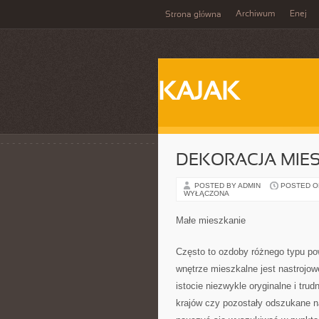
Archiwum
Enej
Strona główna
KAJAK
DEKORACJA MIE
POSTED BY ADMIN
POSTED ON 
WYŁĄCZONA
Małe mieszkanie
Często to ozdoby różnego typu po
wnętrze mieszkalne jest nastrojow
istocie niezwykle oryginalne i tru
krajów czy pozostały odszukane n