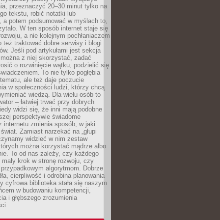
ia, przeznaczyć 20–30 minut tylko na
go tekstu, robić notatki lub
, a potem podsumować w myślach to,
zytało. W ten sposób internet staje się
rozwoju, a nie kolejnym pochłaniaczem
 też traktować dobre serwisy i blogi
w. Jeśli pod artykułami jest sekcja
 można z niej skorzystać, zadać
osić o rozwinięcie wątku, podzielić się
wiadczeniem. To nie tylko pogłębia
tematu, ale też daje poczucie
ia w społeczności ludzi, którzy chcą
wymieniać wiedzą. Dla wielu osób to
tor – łatwiej trwać przy dobrych
edy widzi się, że inni mają podobne
ższej perspektywie świadome
z internetu zmienia sposób, w jaki
świat. Zamiast narzekać na „głupi
aczynamy widzieć w nim zestaw
 których można korzystać mądrze albo
nie. To od nas zależy, czy każdego
 mały krok w stronę rozwoju, czy
 przypadkowym algorytmom. Dobrze
ła, cierpliwość i odrobina planowania
y cyfrowa biblioteka stała się naszym
ńcem w budowaniu kompetencji,
ia i głębszego zrozumienia
ci.