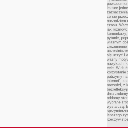
powiadomien
lekturę jedne
zaznaczenia
co się przec
narzędziem 
czasu. Warto
jak rozmówcó
komentarzy,
pytanie, popr
własnym doś
zrozumienie 
uczestniczen
się uczyć i 
ważny motywa
nawykach, ki
cele. W dłu
korzystanie 
patrzymy na 
internet”, z
narzędzi, z
bezrefleksyj
dnia zrobimy
oddamy ster
wybrane źród
wystarczą, b
sprzymierze
lepszego życ
rzeczywistoś