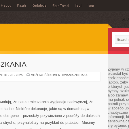
Happy
Kazik
Redakcja
Tagi
Tagi
Spis Treści
SUB
SZKANIA
Żyjemy w cz
przestał być 
DEKORACJA
LIP - 20 - 2025
MOŻLIWOŚĆ KOMENTOWANIA
ZOSTAŁA
codzienności
MIESZKANIA
laptop, żeby
o których je
byłoby szuka
albo zamawia
ma jednak sw
wodują, że nasze mieszkania wyglądają nadzwyczaj, że
potrafi przy
w sposób up
e i ładne. Niektóre dekoracje, jakie są w domach są w
chaotycznie 
dno dostępne – pozostały przywiezione z podróży do dalekich
informacji, 
sensowną cał
a strychu, przynależały na przykład do prababci. Musimy
się pytanie: 