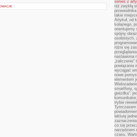
serwis z art
niż zwykłą s
NOWACJE
przewodnika
takie miejsc
Artykuł, od 
kolejnego, p
orientujemy 
spójny obraz
osobistych, 
programowani
różni się z
przeglądania
nastawiona n
„zaliczenie”
powiązania m
wyciągać wni
nowe pomysł
elementem je
Wielozadanio
smartfony, s
gwizdka”: je
komunikator,
trybie niewi
Tymczasem w
powiadomien
lekturę jedne
zaznaczenia
co się przec
narzędziem 
czasu. Warto