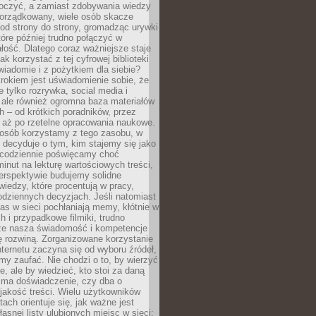
tłoczyć, a zamiast zdobywania wiedzy
orządkowany, wiele osób skacze
od strony do strony, gromadząc urywki
które później trudno połączyć w
ość. Dlatego coraz ważniejsze staje
jak korzystać z tej cyfrowej biblioteki
wiadomie i z pożytkiem dla siebie?
rokiem jest uświadomienie sobie, że
ie tylko rozrywka, social media i
 ale również ogromna baza materiałów
 – od krótkich poradników, przez
 aż po rzetelne opracowania naukowe.
posób korzystamy z tego zasobu, w
 decyduje o tym, kim stajemy się jako
i codziennie poświęcamy choć
minut na lekturę wartościowych treści,
erspektywie budujemy solidne
iedzy, które procentują w pracy,
codziennych decyzjach. Jeśli natomiast
as w sieci pochłaniają memy, kłótnie w
 i przypadkowe filmiki, trudno
że nasza świadomość i kompetencje
ę rozwiną. Zorganizowane korzystanie
ternetu zaczyna się od wyboru źródeł,
y zaufać. Nie chodzi o to, by wierzyć
e, ale by wiedzieć, kto stoi za daną
e ma doświadczenie, czy dba o
 jakość treści. Wielu użytkowników
tach orientuje się, jak ważne jest
asnej listy ulubionych miejsc w sieci: