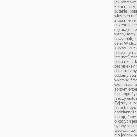
jak rozmówcó
komentarzy,
pytanie, popr
własnym doś
zrozumienie 
uczestniczen
się uczyć i 
ważny motywa
nawykach, ki
cele. W dłu
korzystanie 
patrzymy na 
internet”, z
narzędzi, z
bezrefleksyj
dnia zrobimy
oddamy ster
wybrane źród
wystarczą, b
sprzymierze
lepszego życ
rzeczywistoś
Żyjemy w cz
przestał być 
codzienności
laptop, żeby
o których je
byłoby szuka
albo zamawia
ma jednak sw