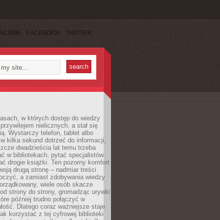
SCRIBE
FACEBOOK
TWITTER
asach, w których dostęp do wiedzy
przywilejem nielicznych, a stał się
ą. Wystarczy telefon, tablet albo
 w kilka sekund dotrzeć do informacji,
szcze dwadzieścia lat temu trzeba
ć w bibliotekach, pytać specjalistów
ć drogie książki. Ten pozorny komfort
oją drugą stronę – nadmiar treści
tłoczyć, a zamiast zdobywania wiedzy
orządkowany, wiele osób skacze
od strony do strony, gromadząc urywki
które później trudno połączyć w
ość. Dlatego coraz ważniejsze staje
jak korzystać z tej cyfrowej biblioteki