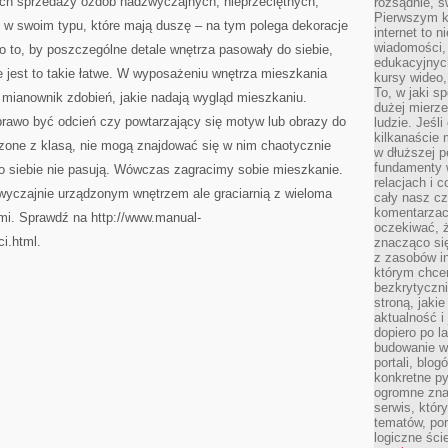
ch sprzedaży ozdób nadzwyczajnych, nieprzeciętnych,
rozsądnie, ś
Pierwszym k
e w swoim typu, które mają duszę – na tym polega dekoracje
internet to n
wiadomości,
o to, by poszczególne detale wnętrza pasowały do siebie,
edukacyjnych
e jest to takie łatwe. W wyposażeniu wnętrza mieszkania
kursy wideo,
To, w jaki s
 mianownik zdobień, jakie nadają wygląd mieszkaniu.
dużej mierze
awo być odcień czy powtarzający się motyw lub obrazy do
ludzie. Jeśl
kilkanaście 
one z klasą, nie mogą znajdować się w nim chaotycznie
w dłuższej p
fundamenty w
do siebie nie pasują. Wówczas zagracimy sobie mieszkanie.
relacjach i 
wyczajnie urządzonym wnętrzem ale graciarnią z wieloma
cały nasz cz
komentarzach
mi. Sprawdź na http://www.manual-
oczekiwać, 
i.html.
znacząco si
z zasobów in
którym chcem
bezkrytyczni
stroną, jaki
aktualność i
dopiero po la
budowanie wł
portali, blo
konkretne py
ogromne zna
serwis, któr
tematów, por
logiczne ści