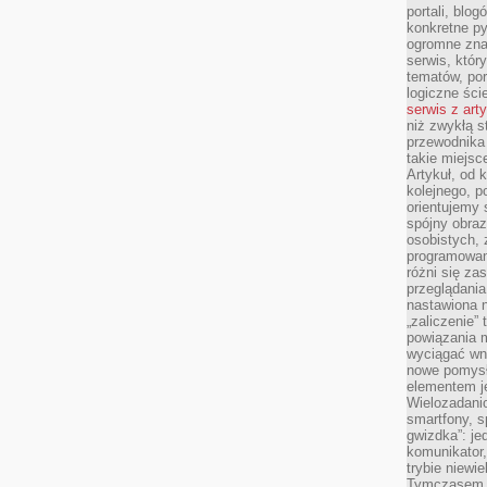
portali, blo
konkretne py
ogromne zna
serwis, któr
tematów, por
logiczne ści
serwis z art
niż zwykłą s
przewodnika
takie miejsc
Artykuł, od 
kolejnego, p
orientujemy 
spójny obraz
osobistych, 
programowani
różni się z
przeglądania
nastawiona n
„zaliczenie”
powiązania m
wyciągać wni
nowe pomysł
elementem je
Wielozadanio
smartfony, s
gwizdka”: je
komunikator,
trybie niewi
Tymczasem w