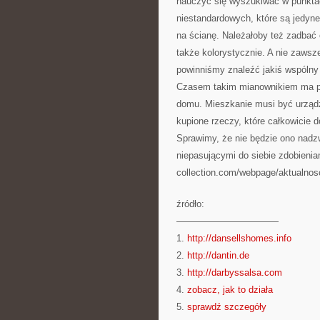
nauczyć się wyszukiwać w punkta
niestandardowych, które są jedyn
na ścianę. Należałoby też zadbać 
także kolorystycznie. A nie zawsz
powinniśmy znaleźć jakiś wspólny
Czasem takim mianownikiem ma pr
domu. Mieszkanie musi być urządz
kupione rzeczy, które całkowicie 
Sprawimy, że nie będzie ono nadz
niepasującymi do siebie zdobienia
collection.com/webpage/aktualnosc
źródło:
———————————
1.
http://dansellshomes.info
2.
http://dantin.de
3.
http://darbyssalsa.com
4.
zobacz, jak to działa
5.
sprawdź szczegóły