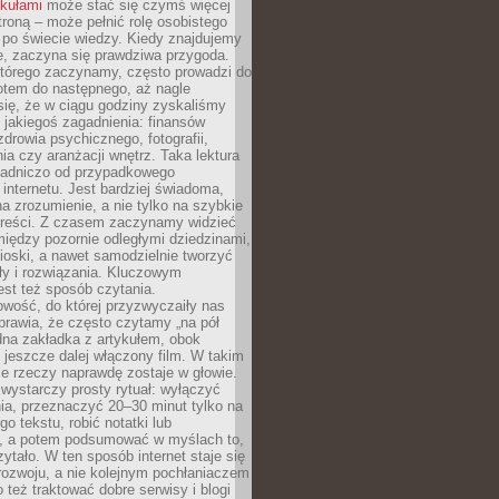
ykułami
może stać się czymś więcej
troną – może pełnić rolę osobistego
 po świecie wiedzy. Kiedy znajdujemy
e, zaczyna się prawdziwa przygoda.
którego zaczynamy, często prowadzi do
otem do następnego, aż nagle
się, że w ciągu godziny zyskaliśmy
 jakiegoś zagadnienia: finansów
zdrowia psychicznego, fotografii,
a czy aranżacji wnętrz. Taka lektura
asadniczo od przypadkowego
 internetu. Jest bardziej świadoma,
a zrozumienie, a nie tylko na szybkie
 treści. Z czasem zaczynamy widzieć
iędzy pozornie odległymi dziedzinami,
oski, a nawet samodzielnie tworzyć
y i rozwiązania. Kluczowym
st też sposób czytania.
wość, do której przyzwyczaiły nas
prawia, że często czytamy „na pół
dna zakładka z artykułem, obok
 jeszcze dalej włączony film. W takim
ele rzeczy naprawdę zostaje w głowie.
ystarczy prosty rytuał: wyłączyć
ia, przeznaczyć 20–30 minut tylko na
go tekstu, robić notatki lub
, a potem podsumować w myślach to,
zytało. W ten sposób internet staje się
rozwoju, a nie kolejnym pochłaniaczem
 też traktować dobre serwisy i blogi