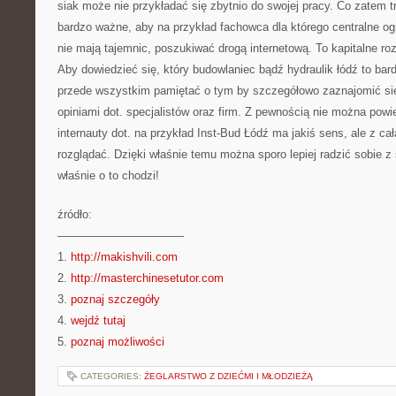
siak może nie przykładać się zbytnio do swojej pracy. Co zatem 
bardzo ważne, aby na przykład fachowca dla którego centralne og
nie mają tajemnic, poszukiwać drogą internetową. To kapitalne ro
Aby dowiedzieć się, który budowlaniec bądź hydraulik łódź to ba
przede wszystkim pamiętać o tym by szczegółowo zaznajomić się
opiniami dot. specjalistów oraz firm. Z pewnością nie można powi
internauty dot. na przykład Inst-Bud Łódź ma jakiś sens, ale z c
rozglądać. Dzięki właśnie temu można sporo lepiej radzić sobie z
właśnie o to chodzi!
źródło:
———————————
1.
http://makishvili.com
2.
http://masterchinesetutor.com
3.
poznaj szczegóły
4.
wejdź tutaj
5.
poznaj możliwości
CATEGORIES:
ŻEGLARSTWO Z DZIEĆMI I MŁODZIEŻĄ