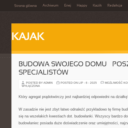
Archiwum
Enej
Happy
Kazik
Redakcja
Strona główna
KAJAK
BUDOWA SWOJEGO DOMU – POS
SPECJALISTÓW
POSTED BY ADMIN
POSTED ON LIP - 6 - 2025
MOŻLIWOŚĆ K
WYŁĄCZONA
Który agregat prądotwórczy jest najbardziej odpowiedni na działkę
W zasadzie nie jest zbyt łatwo odnaleźć przykładowo tę firmę bu
się na wszelakich kwestiach dot. budowlanki. Wszyscy bardzo dob
budowlaniec posiada duże doświadczenie oraz umiejętności, najzw