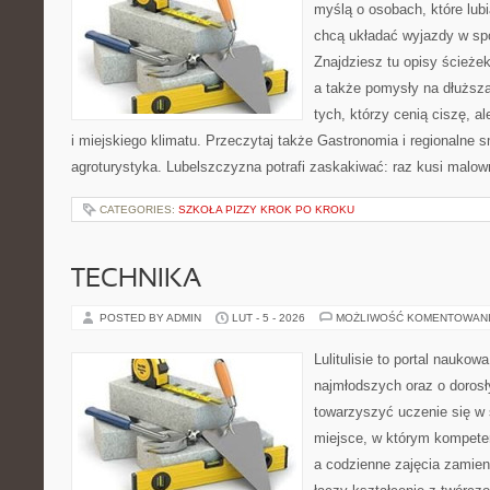
myślą o osobach, które lub
chcą układać wyjazdy w s
Znajdziesz tu opisy ścieżek
a także pomysły na dłuższą
tych, którzy cenią ciszę, a
i miejskiego klimatu. Przeczytaj także Gastronomia i regionalne sm
agroturystyka. Lubelszczyzna potrafi zaskakiwać: raz kusi malo
CATEGORIES:
SZKOŁA PIZZY KROK PO KROKU
TECHNIKA
POSTED BY ADMIN
LUT - 5 - 2026
MOŻLIWOŚĆ KOMENTOWAN
Lulitulisie to portal nauko
najmłodszych oraz o dorosł
towarzyszyć uczenie się w 
miejsce, w którym kompete
a codzienne zajęcia zamieni