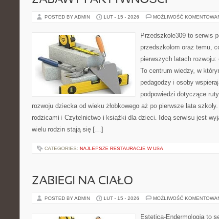
ZABAWY I AKTYWNOŚCI
POSTED BY ADMIN
LUT - 15 - 2026
MOŻLIWOŚĆ KOMENTOWA
Przedszkole309 to serwis 
przedszkolom oraz temu, c
pierwszych latach rozwoju:
To centrum wiedzy, w który
pedagodzy i osoby wspieraj
podpowiedzi dotyczące rut
rozwoju dziecka od wieku żłobkowego aż po pierwsze lata szkoły
rodzicami i Czytelnictwo i książki dla dzieci. Ideą serwisu jest wy
wielu rodzin stają się […]
CATEGORIES:
NAJLEPSZE RESTAURACJE W USA
ZABIEGI NA CIAŁO
POSTED BY ADMIN
LUT - 15 - 2026
MOŻLIWOŚĆ KOMENTOWA
Estetica-Endermologia to s