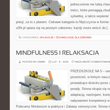
jednocześnie nie lubią chao
treści, które pomagają zbu
sylwetkę, a także wspiera
presji, za to z planem. Ciekawe kategorie to Mężczyzna w formie 
o2fit.pl opiera się na prostym założeniu: każdy może wrócić do [
CATEGORIES:
APLIKACJE I TECHNOLOGIE DLA ZDROWIA
MINDFULNESS I RELAKSACJA
POSTED BY ADMIN
LUT - 9 - 2026
MOŻLIWOŚĆ KOMENTOWAN
PRZEDSZKOLE NA 5 – serw
przestrzeń, w którym naucz
prowadzące dziecko przez ż
porady. Strona skupia się 
adaptacją, nastrojami, kon
nabywaniem kompetencji w
Polecamy Montessori w praktyce i Zabawy sensoryczne. Strona n