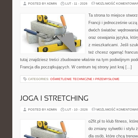
POSTED BY ADMIN
LUT - 11 - 2026
MOŻLIWOŚĆ KOMENTOWA
Ta strona to miejsce stworz
Francji i jednocześnie uczą
dwóch światów: wędrowania
oraz oswajania języka, któ
z mieszkańcami. Jeśli szuk
też chcesz ogarnąć francus
tutaj znajdziesz treści zbudowane właśnie na tym podwójnym podej
Francja dla początkujących. W centrum tej strony jest kraj […]
CATEGORIES:
OŚWIETLENIE TECHNICZNE I PRZEMYSŁOWE
JOGA I STRETCHING
POSTED BY ADMIN
LUT - 10 - 2026
MOŻLIWOŚĆ KOMENTOWA
o2fit.pl to klub fitness, kt
do zmiany sylwetki i stylu 
dla osób, które chcą trenow