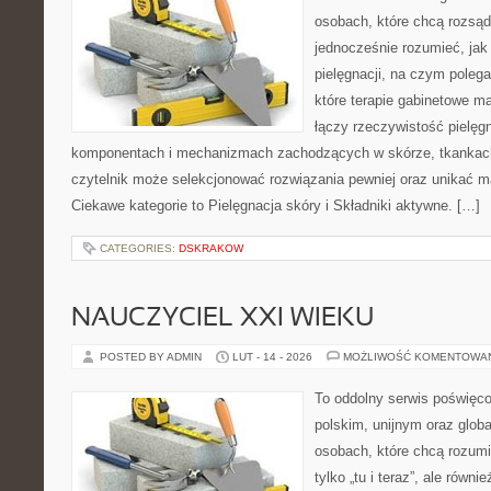
osobach, które chcą rozsąd
jednocześnie rozumieć, jak 
pielęgnacji, na czym poleg
które terapie gabinetowe m
łączy rzeczywistość pielęg
komponentach i mechanizmach zachodzących w skórze, tkankach 
czytelnik może selekcjonować rozwiązania pewniej oraz unikać m
Ciekawe kategorie to Pielęgnacja skóry i Składniki aktywne. […]
CATEGORIES:
DSKRAKOW
NAUCZYCIEL XXI WIEKU
POSTED BY ADMIN
LUT - 14 - 2026
MOŻLIWOŚĆ KOMENTOWA
To oddolny serwis poświęco
polskim, unijnym oraz glob
osobach, które chcą rozumie
tylko „tu i teraz”, ale równ