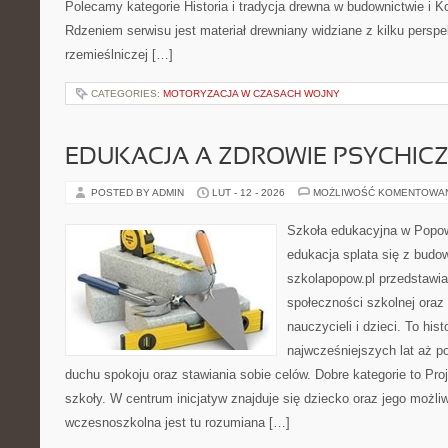
Polecamy kategorie Historia i tradycja drewna w budownictwie i K
Rdzeniem serwisu jest materiał drewniany widziane z kilku persp
rzemieślniczej […]
CATEGORIES:
MOTORYZACJA W CZASACH WOJNY
EDUKACJA A ZDROWIE PSYCHIC
POSTED BY ADMIN
LUT - 12 - 2026
MOŻLIWOŚĆ KOMENTOWA
Szkoła edukacyjna w Popow
edukacja splata się z budo
szkolapopow.pl przedstawi
społeczności szkolnej oraz
nauczycieli i dzieci. To hi
najwcześniejszych lat aż p
duchu spokoju oraz stawiania sobie celów. Dobre kategorie to Proj
szkoły. W centrum inicjatyw znajduje się dziecko oraz jego możli
wczesnoszkolna jest tu rozumiana […]