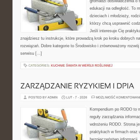
gromadzi doświadczenia o 
edukacji na odległość. To 
dzieciach i młodzieży, rodz
którzy chcą usprawnić codz
Jeśli interesuje Cię prakty
znajdziesz tu instrukcje, które prowadzą krok po kroku dobrych
rozwiązań. Dobre kategorie to Środowisko i zrównoważony rozwój 
serwisu […]
CATEGORIES:
KUCHNIE ŚWIATA W WERSJI ROŚLINNEJ
ZARZĄDZANIE RYZYKIEM I DPIA
POSTED BY ADMIN
LUT - 7 - 2026
MOŻLIWOŚĆ KOMENTOWAN
Kompendium po RODO to mi
reguły zarządzania informa
wdrożeniu RODO. Strona je
praktykach w firmach oraz 
bezpieczeństwo informacji. 