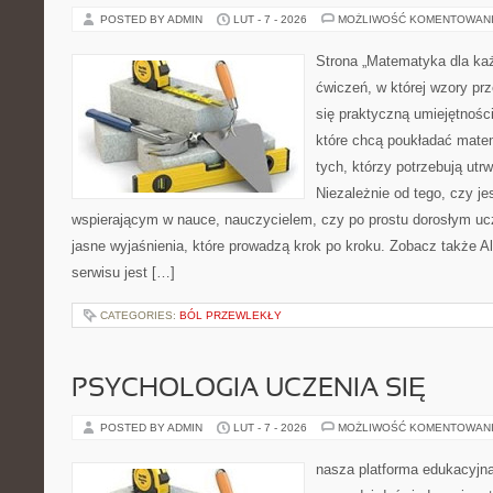
POSTED BY ADMIN
LUT - 7 - 2026
MOŻLIWOŚĆ KOMENTOWAN
Strona „Matematyka dla każ
ćwiczeń, w której wzory prze
się praktyczną umiejętnośc
które chcą poukładać mate
tych, którzy potrzebują utr
Niezależnie od tego, czy je
wspierającym w nauce, nauczycielem, czy po prostu dorosłym uc
jasne wyjaśnienia, które prowadzą krok po kroku. Zobacz także Al
serwisu jest […]
CATEGORIES:
BÓL PRZEWLEKŁY
PSYCHOLOGIA UCZENIA SIĘ
POSTED BY ADMIN
LUT - 7 - 2026
MOŻLIWOŚĆ KOMENTOWAN
nasza platforma edukacyjna 