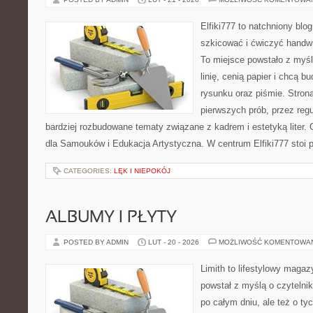
Elfiki777 to natchniony blo
szkicować i ćwiczyć handw
To miejsce powstało z myśl
linię, cenią papier i chcą 
rysunku oraz piśmie. Stron
pierwszych prób, przez regu
bardziej rozbudowane tematy związane z kadrem i estetyką liter. 
dla Samouków i Edukacja Artystyczna. W centrum Elfiki777 stoi 
CATEGORIES:
LĘK I NIEPOKÓJ
ALBUMY I PŁYTY
POSTED BY ADMIN
LUT - 20 - 2026
MOŻLIWOŚĆ KOMENTOWA
Limith to lifestylowy magaz
powstał z myślą o czyteln
po całym dniu, ale też o ty