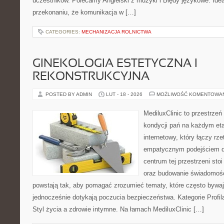
uczestników. Polecamy Angielski z muzyki i Błędy językowe. Idea
przekonaniu, że komunikacja w […]
CATEGORIES:
MECHANIZACJA ROLNICTWA
GINEKOLOGIA ESTETYCZNA I
REKONSTRUKCYJNA
POSTED BY ADMIN
LUT - 18 - 2026
MOŻLIWOŚĆ KOMENTOWA
MediluxClinic to przestrzeń
kondycji pań na każdym etap
internetowy, który łączy rz
empatycznym podejściem d
centrum tej przestrzeni sto
oraz budowanie świadomośc
powstają tak, aby pomagać zrozumieć tematy, które często bywaj
jednocześnie dotykają poczucia bezpieczeństwa. Kategorie Profila
Styl życia a zdrowie intymne. Na łamach MediluxClinic […]