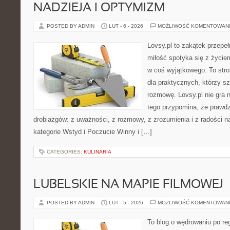
NADZIEJA I OPTYMIZM
POSTED BY ADMIN
LUT - 6 - 2026
MOŻLIWOŚĆ KOMENTOWAN
Lovsy.pl to zakątek przepe
miłość spotyka się z życie
w coś wyjątkowego. To stron
dla praktycznych, którzy s
rozmowę. Lovsy.pl nie gra 
tego przypomina, że prawdz
drobiazgów: z uważności, z rozmowy, z zrozumienia i z radości n
kategorie Wstyd i Poczucie Winny i […]
CATEGORIES:
KULINARIA
LUBELSKIE NA MAPIE FILMOWEJ
POSTED BY ADMIN
LUT - 5 - 2026
MOŻLIWOŚĆ KOMENTOWAN
To blog o wędrowaniu po re