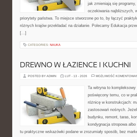
jak zmieniają się programy,
oczekiwania najbliższych, 
priorytety państwa. To miejsce stworzone po to, by łączyć praktykę
różnych krajów przekładać na działanie. Polecamy Edukacja prz
[…]
CATEGORIES:
NAUKA
DREWNO W ŁAZIENCE I KUCHNI
POSTED BY ADMIN
LUT - 13 - 2026
MOŻLIWOŚĆ KOMENTOWA
Ta witryna to kompleksowy 
poświęcony temu, co w prak
różnicę w konstrukcjach: m
zastosowań nośnych. Jeżeli
budynku, remont, taras, ko
kondygnacja stropowa albo d
tu praktyczne wskazówki podane w zrozumiały sposób, bez mark