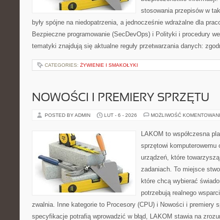
stosowania przepisów w tak
były spójne na niedopatrzenia, a jednocześnie wdrażalne dla pr
Bezpieczne programowanie (SecDevOps) i Polityki i procedury w
tematyki znajdują się aktualne reguły przetwarzania danych: zgo
CATEGORIES:
ŻYWIENIE I SMAKOŁYKI
NOWOŚCI I PREMIERY SPRZĘTU
POSTED BY ADMIN
LUT - 6 - 2026
MOŻLIWOŚĆ KOMENTOWAN
LAKOM to współczesna pla
sprzętowi komputerowemu o
urządzeń, które towarzysz
zadaniach. To miejsce stw
które chcą wybierać świadom
potrzebują realnego wsparc
zwalnia. Inne kategorie to Procesory (CPU) i Nowości i premiery 
specyfikacje potrafią wprowadzić w błąd, LAKOM stawia na zrozum