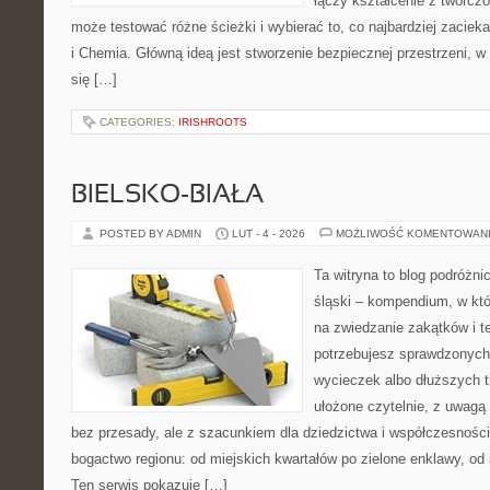
łączy kształcenie z twórcz
może testować różne ścieżki i wybierać to, co najbardziej zacie
i Chemia. Główną ideą jest stworzenie bezpiecznej przestrzeni, 
się […]
CATEGORIES:
IRISHROOTS
BIELSKO-BIAŁA
POSTED BY ADMIN
LUT - 4 - 2026
MOŻLIWOŚĆ KOMENTOWAN
Ta witryna to blog podróżn
śląski – kompendium, w kt
na zwiedzanie zakątków i t
potrzebujesz sprawdzonyc
wycieczek albo dłuższych tr
ułożone czytelnie, z uwagą 
bez przesady, ale z szacunkiem dla dziedzictwa i współczesności.
bogactwo regionu: od miejskich kwartałów po zielone enklawy, od 
Ten serwis pokazuje […]