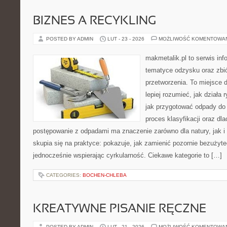
BIZNES A RECYKLING
POSTED BY ADMIN
LUT - 23 - 2026
MOŻLIWOŚĆ KOMENTOWA
makmetalik.pl to serwis in
tematyce odzysku oraz zbió
przetworzenia. To miejsce d
lepiej rozumieć, jak działa
jak przygotować odpady do 
proces klasyfikacji oraz dl
postępowanie z odpadami ma znaczenie zarówno dla natury, jak i 
skupia się na praktyce: pokazuje, jak zamienić pozornie bezużyt
jednocześnie wspierając cyrkularność. Ciekawe kategorie to […]
CATEGORIES:
BOCHEN-CHLEBA
KREATYWNE PISANIE RĘCZNE
POSTED BY ADMIN
LUT - 21 - 2026
MOŻLIWOŚĆ KOMENTOWA