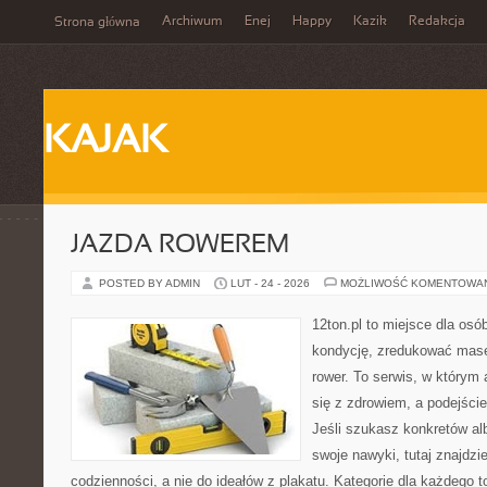
Archiwum
Enej
Happy
Kazik
Redakcja
Strona główna
KAJAK
JAZDA ROWEREM
POSTED BY ADMIN
LUT - 24 - 2026
MOŻLIWOŚĆ KOMENTOWA
12ton.pl to miejsce dla os
kondycję, zredukować masę 
rower. To serwis, w którym
się z zdrowiem, a podejście
Jeśli szukasz konkretów a
swoje nawyki, tutaj znajd
codzienności, a nie do ideałów z plakatu. Kategorie dla każdego t