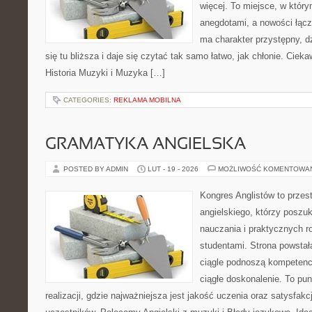
więcej. To miejsce, w który
anegdotami, a nowości łącz
ma charakter przystępny, 
się tu bliższa i daje się czytać tak samo łatwo, jak chłonie. Cieka
Historia Muzyki i Muzyka […]
CATEGORIES:
REKLAMA MOBILNA
GRAMATYKA ANGIELSKA
POSTED BY ADMIN
LUT - 19 - 2026
MOŻLIWOŚĆ KOMENTOWA
Kongres Anglistów to przest
angielskiego, którzy poszuk
nauczania i praktycznych r
studentami. Strona powstał
ciągle podnoszą kompetencj
ciągłe doskonalenie. To pu
realizacji, gdzie najważniejsza jest jakość uczenia oraz satysfak