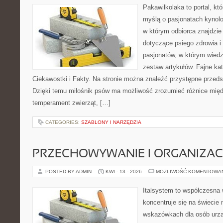
Pakawilkolaka to portal, kt
myślą o pasjonatach kynolo
w którym odbiorca znajdzie
dotyczące psiego zdrowia i 
pasjonatów, w którym wiedz
zestaw artykułów. Fajne ka
Ciekawostki i Fakty. Na stronie można znaleźć przystępne przedst
Dzięki temu miłośnik psów ma możliwość zrozumieć różnice międ
temperament zwierząt, […]
CATEGORIES:
SZABLONY I NARZĘDZIA
PRZECHOWYWANIE I ORGANIZAC
POSTED BY ADMIN
KWI - 13 - 2026
MOŻLIWOŚĆ KOMENTOWA
Italsystem to współczesna w
koncentruje się na świecie 
wskazówkach dla osób urzą