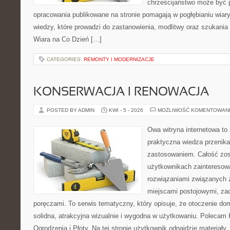
chrześcijaństwo może być p
opracowania publikowane na stronie pomagają w pogłębianiu wiar
wiedzy, które prowadzi do zastanowienia, modlitwy oraz szukania
Wiara na Co Dzień […]
CATEGORIES:
REMONTY I MODERNIZACJE
KONSERWACJA I RENOWACJA
POSTED BY ADMIN
KWI - 5 - 2026
MOŻLIWOŚĆ KOMENTOWAN
Owa witryna internetowa to
praktyczna wiedza przenik
zastosowaniem. Całość zos
użytkownikach zainteresow
rozwiązaniami związanych z
miejscami postojowymi, za
poręczami. To serwis tematyczny, który opisuje, że otoczenie d
solidna, atrakcyjna wizualnie i wygodna w użytkowaniu. Polecam
Ogrodzenia i Płoty. Na tej stronie użytkownik odnajdzie materiały