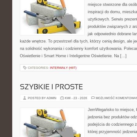
miejsce stworzone dla osób
inspiracji do domu, mieszka
użytkowych. Serwis prezen
produktów związanych z ara
jak odpowiednio dobrane la
każde wnętrze. To przestrzeń dla tych, którzy cenią design, ale 
na solidność wykonania i codzienny komfort użytkowania. Poleca
Oświetlenie i Smart Home i Inteligentne Oświetlenie. Na […]
CATEGORIES:
INTERWAŁY (HIIT)
SZYBKIE I PROSTE
POSTED BY ADMIN
KWI - 23 - 2026
MOŻLIWOŚĆ KOMENTOWA
JemWegańsko to miejsce, kt
jedzenia bez produktów od
podejścia do codziennego ż
której przyjemność jedzenia