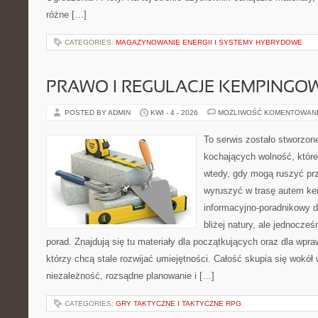
różne […]
CATEGORIES:
MAGAZYNOWANIE ENERGII I SYSTEMY HYBRYDOWE
PRAWO I REGULACJE KEMPINGO
POSTED BY ADMIN
KWI - 4 - 2026
MOŻLIWOŚĆ KOMENTOWAN
To serwis zostało stworzon
kochających wolność, które
wtedy, gdy mogą ruszyć prz
wyruszyć w trasę autem k
informacyjno-poradnikowy dl
bliżej natury, ale jednocze
porad. Znajdują się tu materiały dla początkujących oraz dla wp
którzy chcą stale rozwijać umiejętności. Całość skupia się wokół 
niezależność, rozsądne planowanie i […]
CATEGORIES:
GRY TAKTYCZNE I TAKTYCZNE RPG