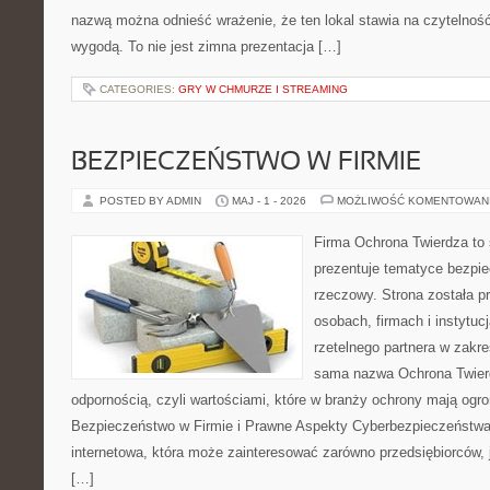
nazwą można odnieść wrażenie, że ten lokal stawia na czytelnoś
wygodą. To nie jest zimna prezentacja […]
CATEGORIES:
GRY W CHMURZE I STREAMING
BEZPIECZEŃSTWO W FIRMIE
POSTED BY ADMIN
MAJ - 1 - 2026
MOŻLIWOŚĆ KOMENTOWAN
Firma Ochrona Twierdza to s
prezentuje tematyce bezpi
rzeczowy. Strona została p
osobach, firmach i instytuc
rzetelnego partnera w zakre
sama nazwa Ochrona Twierd
odpornością, czyli wartościami, które w branży ochrony mają og
Bezpieczeństwo w Firmie i Prawne Aspekty Cyberbezpieczeństwa.
internetowa, która może zainteresować zarówno przedsiębiorców, jak
[…]