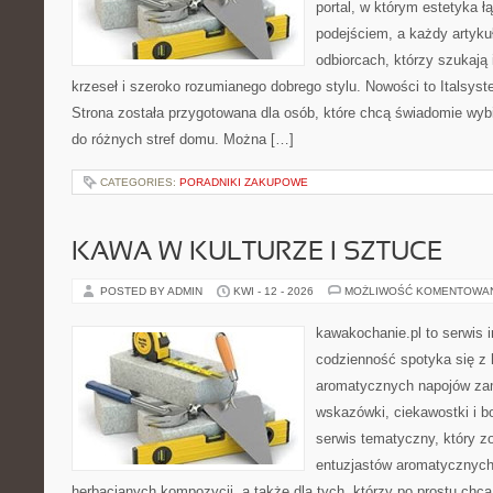
portal, w którym estetyka 
podejściem, a każdy artyku
odbiorcach, którzy szukają 
krzeseł i szeroko rozumianego dobrego stylu. Nowości to Italsys
Strona została przygotowana dla osób, które chcą świadomie wy
do różnych stref domu. Można […]
CATEGORIES:
PORADNIKI ZAKUPOWE
KAWA W KULTURZE I SZTUCE
POSTED BY ADMIN
KWI - 12 - 2026
MOŻLIWOŚĆ KOMENTOWA
kawakochanie.pl to serwis 
codzienność spotyka się z 
aromatycznych napojów zam
wskazówki, ciekawostki i b
serwis tematyczny, który zo
entuzjastów aromatycznyc
herbacianych kompozycji, a także dla tych, którzy po prostu chcą