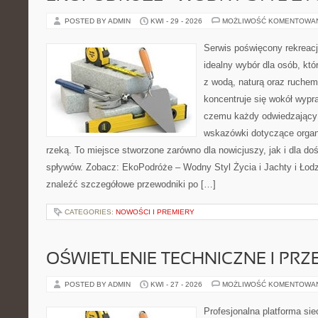
POSTED BY ADMIN
KWI - 29 - 2026
MOŻLIWOŚĆ KOMENTOWA
Serwis poświęcony rekreacj
idealny wybór dla osób, któ
z wodą, naturą oraz ruchem
koncentruje się wokół wypr
czemu każdy odwiedzający
wskazówki dotyczące organ
rzeką. To miejsce stworzone zarówno dla nowicjuszy, jak i dla 
spływów. Zobacz: EkoPodróże – Wodny Styl Życia i Jachty i Łodz
znaleźć szczegółowe przewodniki po […]
CATEGORIES:
NOWOŚCI I PREMIERY
OŚWIETLENIE TECHNICZNE I PR
POSTED BY ADMIN
KWI - 27 - 2026
MOŻLIWOŚĆ KOMENTOWA
Profesjonalna platforma si