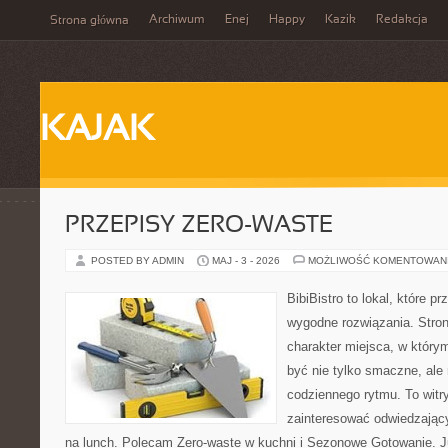
Archiwum
Enej
Happy
Kazik
Redakcja
Strona główna
KAJAK
PRZEPISY ZERO-WASTE
POSTED BY ADMIN
MAJ - 3 - 2026
MOŻLIWOŚĆ KOMENTOWAN
BibiBistro to lokal, które 
wygodne rozwiązania. Stron
charakter miejsca, w który
być nie tylko smaczne, al
codziennego rytmu. To witr
zainteresować odwiedzając
na lunch. Polecam Zero-waste w kuchni i Sezonowe Gotowanie. J