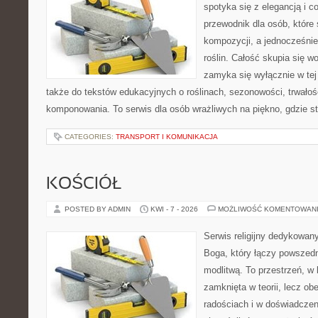
spotyka się z elegancją i c
przewodnik dla osób, które
kompozycji, a jednocześnie
roślin. Całość skupia się w
zamyka się wyłącznie w tej
także do tekstów edukacyjnych o roślinach, sezonowości, trwałoś
komponowania. To serwis dla osób wrażliwych na piękno, gdzie st
CATEGORIES:
TRANSPORT I KOMUNIKACJA
KOŚCIÓŁ
POSTED BY ADMIN
KWI - 7 - 2026
MOŻLIWOŚĆ KOMENTOWAN
Serwis religijny dedykowan
Boga, który łączy powszed
modlitwą. To przestrzeń, w 
zamknięta w teorii, lecz ob
radościach i w doświadczen