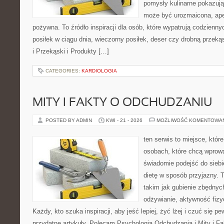
pomysły kulinarne pokazują
może być urozmaicona, ape
pożywna. To źródło inspiracji dla osób, które wypatrują codzienn
posiłek w ciągu dnia, wieczorny posiłek, deser czy drobną przek
i Przekąski i Produkty […]
CATEGORIES:
KARDIOLOGIA
MITY I FAKTY O ODCHUDZANIU
POSTED BY ADMIN
KWI - 21 - 2026
MOŻLIWOŚĆ KOMENTOWA
ten serwis to miejsce, któr
osobach, które chcą wprow
świadomie podejść do siebi
dietę w sposób przyjazny.
takim jak gubienie zbędny
odżywianie, aktywność fizy
Każdy, kto szuka inspiracji, aby jeść lepiej, żyć lżej i czuć się pew
przydatne artykuły. Polecam Psychologia Odchudzania i Mity i F