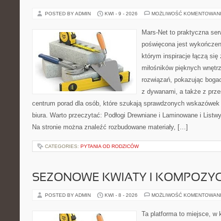
POSTED BY ADMIN
KWI - 9 - 2026
MOŻLIWOŚĆ KOMENTOWAN
Mars-Net to praktyczna ser
poświęcona jest wykończeni
którym inspiracje łączą się
miłośników pięknych wnętr
rozwiązań, pokazując boga
z dywanami, a także z prze
centrum porad dla osób, które szukają sprawdzonych wskazówek
biura. Warto przeczytać: Podłogi Drewniane i Laminowane i Listw
Na stronie można znaleźć rozbudowane materiały, […]
CATEGORIES:
PYTANIA OD RODZICÓW
SEZONOWE KWIATY I KOMPOZYC
POSTED BY ADMIN
KWI - 8 - 2026
MOŻLIWOŚĆ KOMENTOWAN
Ta platforma to miejsce, w