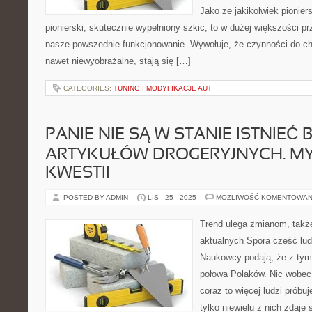
Jako że jakikolwiek pionier
pionierski, skutecznie wypełniony szkic, to w dużej większości p
nasze powszednie funkcjonowanie. Wywołuje, że czynności do chw
nawet niewyobrażalne, stają się […]
CATEGORIES:
TUNING I MODYFIKACJE AUT
PANIE NIE SĄ W STANIE ISTNIEĆ 
ARTYKUŁÓW DROGERYJNYCH. MY 
KWESTII
POSTED BY ADMIN
LIS - 25 - 2025
MOŻLIWOŚĆ KOMENTOWAN
Trend ulega zmianom, tak
aktualnych Spora cześć lu
Naukowcy podają, że z tym
połowa Polaków. Nic wobec
coraz to więcej ludzi próbu
tylko niewielu z nich zdaje 