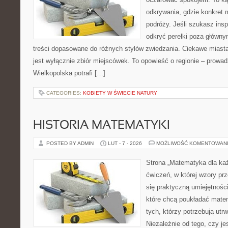
odkrywania, gdzie konkret 
podróży. Jeśli szukasz insp
odkryć perełki poza główny
treści dopasowane do różnych stylów zwiedzania. Ciekawe miasta
jest wyłącznie zbiór miejscówek. To opowieść o regionie – prowa
Wielkopolska potrafi […]
CATEGORIES:
KOBIETY W ŚWIECIE NATURY
HISTORIA MATEMATYKI
POSTED BY ADMIN
LUT - 7 - 2026
MOŻLIWOŚĆ KOMENTOWAN
Strona „Matematyka dla każ
ćwiczeń, w której wzory prze
się praktyczną umiejętnośc
które chcą poukładać mate
tych, którzy potrzebują utr
Niezależnie od tego, czy je