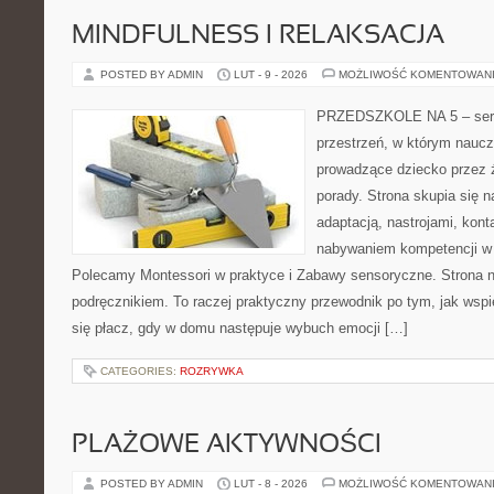
MINDFULNESS I RELAKSACJA
POSTED BY ADMIN
LUT - 9 - 2026
MOŻLIWOŚĆ KOMENTOWAN
PRZEDSZKOLE NA 5 – serw
przestrzeń, w którym naucz
prowadzące dziecko przez ż
porady. Strona skupia się 
adaptacją, nastrojami, kon
nabywaniem kompetencji w
Polecamy Montessori w praktyce i Zabawy sensoryczne. Strona n
podręcznikiem. To raczej praktyczny przewodnik po tym, jak wspi
się płacz, gdy w domu następuje wybuch emocji […]
CATEGORIES:
ROZRYWKA
PLAŻOWE AKTYWNOŚCI
POSTED BY ADMIN
LUT - 8 - 2026
MOŻLIWOŚĆ KOMENTOWAN