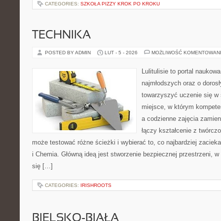
CATEGORIES:
SZKOŁA PIZZY KROK PO KROKU
TECHNIKA
POSTED BY ADMIN
LUT - 5 - 2026
MOŻLIWOŚĆ KOMENTOWAN
Lulitulisie to portal nauko
najmłodszych oraz o dorosł
towarzyszyć uczenie się w 
miejsce, w którym kompete
a codzienne zajęcia zamieni
łączy kształcenie z twórcz
może testować różne ścieżki i wybierać to, co najbardziej zacie
i Chemia. Główną ideą jest stworzenie bezpiecznej przestrzeni, 
się […]
CATEGORIES:
IRISHROOTS
BIELSKO-BIAŁA