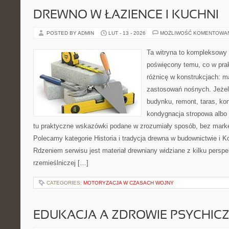
DREWNO W ŁAZIENCE I KUCHNI
POSTED BY ADMIN
LUT - 13 - 2026
MOŻLIWOŚĆ KOMENTOWA
Ta witryna to kompleksowy 
poświęcony temu, co w prak
różnicę w konstrukcjach: m
zastosowań nośnych. Jeżeli
budynku, remont, taras, ko
kondygnacja stropowa albo d
tu praktyczne wskazówki podane w zrozumiały sposób, bez mark
Polecamy kategorie Historia i tradycja drewna w budownictwie i K
Rdzeniem serwisu jest materiał drewniany widziane z kilku persp
rzemieślniczej […]
CATEGORIES:
MOTORYZACJA W CZASACH WOJNY
EDUKACJA A ZDROWIE PSYCHIC