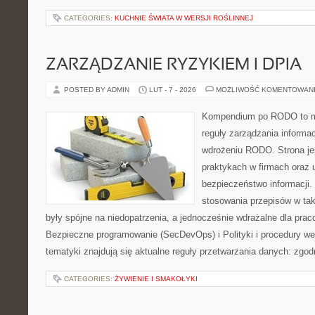
CATEGORIES:
KUCHNIE ŚWIATA W WERSJI ROŚLINNEJ
ZARZĄDZANIE RYZYKIEM I DPIA
POSTED BY ADMIN
LUT - 7 - 2026
MOŻLIWOŚĆ KOMENTOWAN
Kompendium po RODO to mi
reguły zarządzania informa
wdrożeniu RODO. Strona je
praktykach w firmach oraz 
bezpieczeństwo informacji. 
stosowania przepisów w tak
były spójne na niedopatrzenia, a jednocześnie wdrażalne dla pr
Bezpieczne programowanie (SecDevOps) i Polityki i procedury w
tematyki znajdują się aktualne reguły przetwarzania danych: zgo
CATEGORIES:
ŻYWIENIE I SMAKOŁYKI