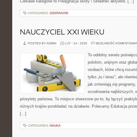
Ciekawe kategorie to Pielęgnacja skóry i Składniki aktywne. […]
CATEGORIES:
DSKRAKOW
NAUCZYCIEL XXI WIEKU
POSTED BY ADMIN
LUT - 14 - 2026
MOŻLIWOŚĆ KOMENTOWA
To oddolny serwis poświęco
polskim, unijnym oraz glob
osobach, które chcą rozumie
tylko „tu i teraz”, ale równ
jak zmieniają się programy,
oczekiwania najbliższych, 
priorytety państwa. To miejsce stworzone po to, by łączyć praktykę
różnych krajów przekładać na działanie. Polecamy Edukacja prz
[…]
CATEGORIES:
NAUKA