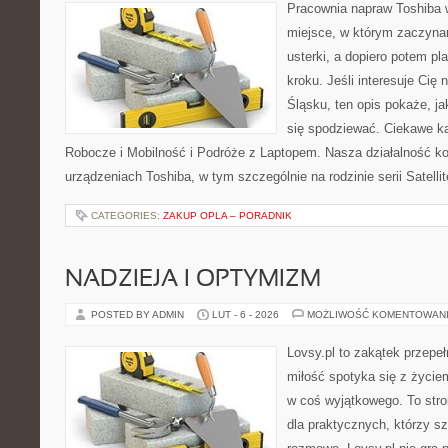
Pracownia napraw Toshiba w
miejsce, w którym zaczyna
usterki, a dopiero potem p
kroku. Jeśli interesuje Cię
Śląsku, ten opis pokaże, j
się spodziewać. Ciekawe ka
Robocze i Mobilność i Podróże z Laptopem. Nasza działalność ko
urządzeniach Toshiba, w tym szczególnie na rodzinie serii Satelli
CATEGORIES:
ZAKUP OPLA – PORADNIK
NADZIEJA I OPTYMIZM
POSTED BY ADMIN
LUT - 6 - 2026
MOŻLIWOŚĆ KOMENTOWAN
Lovsy.pl to zakątek przepe
miłość spotyka się z życie
w coś wyjątkowego. To stron
dla praktycznych, którzy s