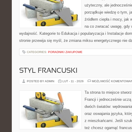
użyteczny, ale jednocześni
porządkuje wiedzę o tym, j
źródłem ciepła i mocy, jak
na co zwracać uwagę, gdy 
wydajność. Kategorie to Edukacja i popularyzacja i Instalacje d
stronie przewija się myśl, że zmiana miksu energetycznego nie dz
CATEGORIES:
PORADNIKI ZAKUPOWE
STYL FRANCUSKI
POSTED BY ADMIN
LUT - 11 - 2026
MOŻLIWOŚĆ KOMENTOWA
Ta strona to miejsce stworz
Francji i jednocześnie uczą
dwóch światów: wędrowania
oraz oswajania języka, któ
z mieszkańcami. Jeśli szuk
też chcesz ogarnąć francus