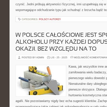
czynić. Jedni próbują aktywności fizycznej, inni uzupełniają się
wspomagające odchudzanie typu jak schudnąć z brzucha bądź też 
CATEGORIES:
POLSCY AUTORZY
W POLSCE CAŁOŚCIOWE JEST S
ALKOHOLU PRZY KAŻDEJ DOPU
OKAZJI. BEZ WZGLĘDU NA TO
POSTED BY ADMIN
LIS - 25 - 2025
MOŻLIWOŚĆ KOMENTOWAN
Kawa, jak wszystkie inne ar
zamiłowania wielu badaczy
pierwszego wieku dowodzi p
Nienaturalne dary ubiegłego
pierwsze skrzypce. Dlatego
hurtownia kosmetyczna sta
agafii. Nie pozostawiamy nigdy bez echa sugestii klientów. Zac
przeprowadzające takie zabiegi jak mikrodermabrazja w celu na