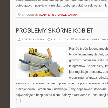
potęgujących pozytywny rezultat. Żeby sprostać oczekiwaniom kli
CATEGORIES:
RZADKIE I NIETYPOWE GATUNKI
PROBLEMY SKÓRNE KOBIET
POSTED BY ADMIN
LIS - 25 - 2025
MOŻLIWOŚĆ KOMENTOWAN
Pośród typów legendarnych 
typów legendarnych diet, wy
głównym zadaniem jest stra
kilogramów. Są też diety, k
jest regulacja procesów z
organizmu. Wypada jednakże
zawsze służy zdrowiu a wręcz przeciwnie ma prawo wywołać isto
funkcjonowaniu organizmu ludzkiego. Żeby dopasować stosowną,
najważniejsze bezpieczną dietę, należy skorzystać z konsultacji z
[…]