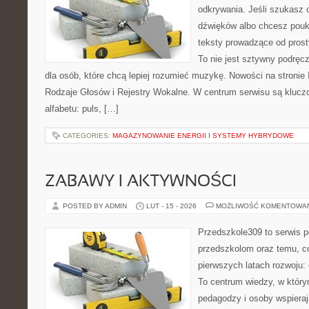
odkrywania. Jeśli szukasz c
dźwięków albo chcesz poukł
teksty prowadzące od prost
To nie jest sztywny podręcz
dla osób, które chcą lepiej rozumieć muzykę. Nowości na stronie
Rodzaje Głosów i Rejestry Wokalne. W centrum serwisu są klu
alfabetu: puls, […]
CATEGORIES:
MAGAZYNOWANIE ENERGII I SYSTEMY HYBRYDOWE
ZABAWY I AKTYWNOŚCI
POSTED BY ADMIN
LUT - 15 - 2026
MOŻLIWOŚĆ KOMENTOWA
Przedszkole309 to serwis 
przedszkolom oraz temu, c
pierwszych latach rozwoju:
To centrum wiedzy, w który
pedagodzy i osoby wspieraj