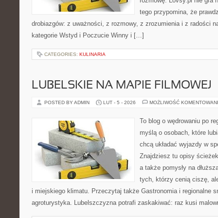
rozmowę. Lovsy.pl nie gra 
tego przypomina, że prawdz
drobiazgów: z uważności, z rozmowy, z zrozumienia i z radości n
kategorie Wstyd i Poczucie Winny i […]
CATEGORIES:
KULINARIA
LUBELSKIE NA MAPIE FILMOWEJ
POSTED BY ADMIN
LUT - 5 - 2026
MOŻLIWOŚĆ KOMENTOWAN
To blog o wędrowaniu po re
myślą o osobach, które lub
chcą układać wyjazdy w s
Znajdziesz tu opisy ścieżek
a także pomysły na dłuższą
tych, którzy cenią ciszę, a
i miejskiego klimatu. Przeczytaj także Gastronomia i regionalne sm
agroturystyka. Lubelszczyzna potrafi zaskakiwać: raz kusi malo