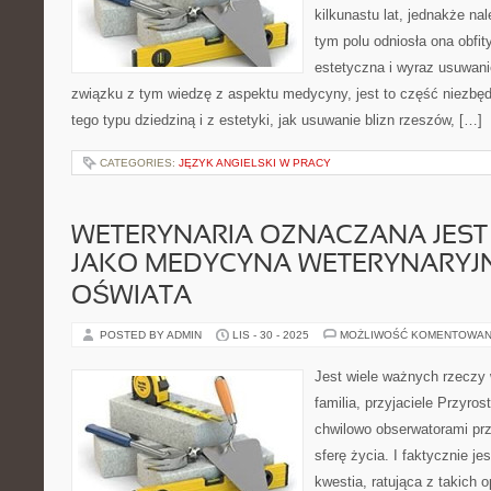
kilkunastu lat, jednakże na
tym polu odniosła ona obfi
estetyczna i wyraz usuwanie
związku z tym wiedzę z aspektu medycyny, jest to część niezbędn
tego typu dziedziną i z estetyki, jak usuwanie blizn rzeszów, […]
CATEGORIES:
JĘZYK ANGIELSKI W PRACY
WETERYNARIA OZNACZANA JEST
JAKO MEDYCYNA WETERYNARYJNA
OŚWIATA
POSTED BY ADMIN
LIS - 30 - 2025
MOŻLIWOŚĆ KOMENTOWAN
Jest wiele ważnych rzeczy 
familia, przyjaciele Przyro
chwilowo obserwatorami pr
sferę życia. I faktycznie je
kwestia, ratująca z takich o