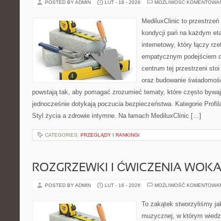
POSTED BY ADMIN
LUT - 18 - 2026
MOŻLIWOŚĆ KOMENTOWA
MediluxClinic to przestrzeń
kondycji pań na każdym etap
internetowy, który łączy rz
empatycznym podejściem d
centrum tej przestrzeni sto
oraz budowanie świadomośc
powstają tak, aby pomagać zrozumieć tematy, które często bywaj
jednocześnie dotykają poczucia bezpieczeństwa. Kategorie Profila
Styl życia a zdrowie intymne. Na łamach MediluxClinic […]
CATEGORIES:
PRZEGLĄDY I RANKINGI
ROZGRZEWKI I ĆWICZENIA WOK
POSTED BY ADMIN
LUT - 16 - 2026
MOŻLIWOŚĆ KOMENTOWA
To zakątek stworzyliśmy ja
muzycznej, w którym wiedza