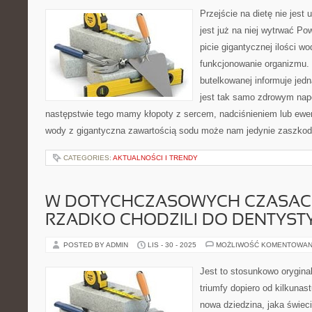
Przejście na dietę nie jest u
jest już na niej wytrwać Po
picie gigantycznej ilości w
funkcjonowanie organizmu.
butelkowanej informuje jed
jest tak samo zdrowym napo
następstwie tego mamy kłopoty z sercem, nadciśnieniem lub ewen
wody z gigantyczna zawartością sodu może nam jedynie zaszkod
CATEGORIES:
AKTUALNOŚCI I TRENDY
W DOTYCHCZASOWYCH CZASACH
RZADKO CHODZILI DO DENTYST
POSTED BY ADMIN
LIS - 30 - 2025
MOŻLIWOŚĆ KOMENTOWAN
Jest to stosunkowo oryginal
triumfy dopiero od kilkunas
nowa dziedzina, jaka świeci