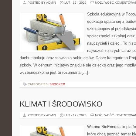
POSTED BY ADMIN
LUT - 12 - 2026
MOŻLIWOŚĆ KOMENTOWA
Szkoła edukacyjna w Popow
edukacja splata się z budo
szkolapopow.pl przedstawi
społeczności szkolnej oraz
nauczycieli i dzieci. To hi
najwcześniejszych lat aż p
duchu spokoju oraz stawiania sobie celów. Dobre kategorie to Proj
szkoły. W centrum inicjatyw znajduje się dziecko oraz jego możli
wczesnoszkolna jest tu rozumiana […]
CATEGORIES:
SNOOKER
KLIMAT I ŚRODOWISKO
POSTED BY ADMIN
LUT - 12 - 2026
MOŻLIWOŚĆ KOMENTOWA
Wikana BioEnergia to platf
które chcą poznać temat bi