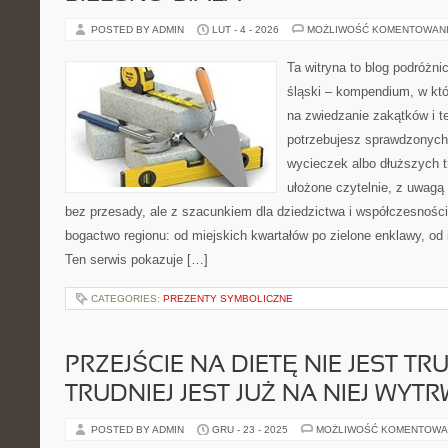
POSTED BY ADMIN
LUT - 4 - 2026
MOŻLIWOŚĆ KOMENTOWAN
Ta witryna to blog podróżn
śląski – kompendium, w kt
na zwiedzanie zakątków i t
potrzebujesz sprawdzonyc
wycieczek albo dłuższych tr
ułożone czytelnie, z uwagą 
bez przesady, ale z szacunkiem dla dziedzictwa i współczesności.
bogactwo regionu: od miejskich kwartałów po zielone enklawy, od 
Ten serwis pokazuje […]
CATEGORIES:
PREZENTY SYMBOLICZNE
PRZEJŚCIE NA DIETĘ NIE JEST TR
TRUDNIEJ JEST JUŻ NA NIEJ WYT
POSTED BY ADMIN
GRU - 23 - 2025
MOŻLIWOŚĆ KOMENTOWA