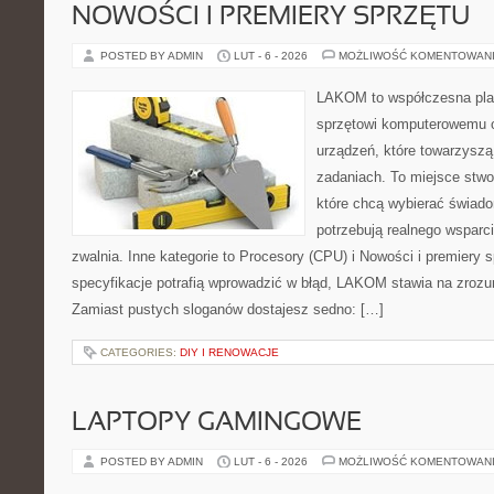
NOWOŚCI I PREMIERY SPRZĘTU
POSTED BY ADMIN
LUT - 6 - 2026
MOŻLIWOŚĆ KOMENTOWAN
LAKOM to współczesna pla
sprzętowi komputerowemu o
urządzeń, które towarzysz
zadaniach. To miejsce stw
które chcą wybierać świadom
potrzebują realnego wsparc
zwalnia. Inne kategorie to Procesory (CPU) i Nowości i premiery 
specyfikacje potrafią wprowadzić w błąd, LAKOM stawia na zrozum
Zamiast pustych sloganów dostajesz sedno: […]
CATEGORIES:
DIY I RENOWACJE
LAPTOPY GAMINGOWE
POSTED BY ADMIN
LUT - 6 - 2026
MOŻLIWOŚĆ KOMENTOWAN