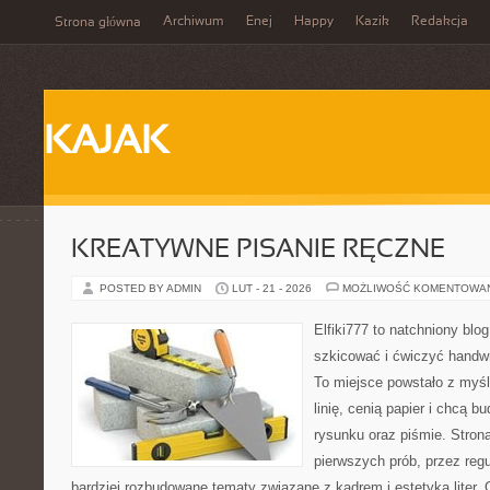
Archiwum
Enej
Happy
Kazik
Redakcja
Strona główna
KAJAK
KREATYWNE PISANIE RĘCZNE
POSTED BY ADMIN
LUT - 21 - 2026
MOŻLIWOŚĆ KOMENTOWA
Elfiki777 to natchniony blo
szkicować i ćwiczyć handw
To miejsce powstało z myśl
linię, cenią papier i chcą 
rysunku oraz piśmie. Stron
pierwszych prób, przez regu
bardziej rozbudowane tematy związane z kadrem i estetyką liter. 