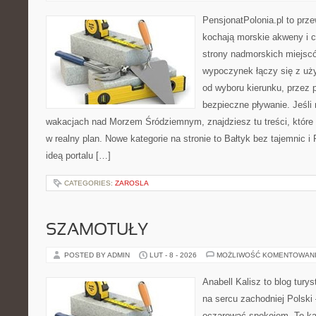
PensjonatPolonia.pl to prze
kochają morskie akweny i 
strony nadmorskich miejsc
wypoczynek łączy się z uż
od wyboru kierunku, przez 
bezpieczne pływanie. Jeśli
wakacjach nad Morzem Śródziemnym, znajdziesz tu treści, któr
w realny plan. Nowe kategorie na stronie to Bałtyk bez tajemnic 
ideą portalu […]
CATEGORIES:
ZAROSLA
SZAMOTUŁY
POSTED BY ADMIN
LUT - 8 - 2026
MOŻLIWOŚĆ KOMENTOWAN
Anabell Kalisz to blog tur
na sercu zachodniej Polski –
oczarować spokojem. To ką