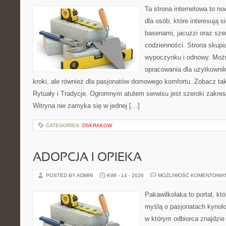
Ta strona internetowa to n
dla osób, które interesują 
basenami, jacuzzi oraz sz
codzienności. Strona skup
wypoczynku i odnowy. Możn
opracowania dla użytkowni
kroki, ale również dla pasjonatów domowego komfortu. Zobacz tak
Rytuały i Tradycje. Ogromnym atutem serwisu jest szeroki zakre
Witryna nie zamyka się w jednej […]
CATEGORIES:
DSKRAKOW
ADOPCJA I OPIEKA
POSTED BY ADMIN
KWI - 14 - 2026
MOŻLIWOŚĆ KOMENTOWA
Pakawilkolaka to portal, kt
myślą o pasjonatach kynolo
w którym odbiorca znajdzie