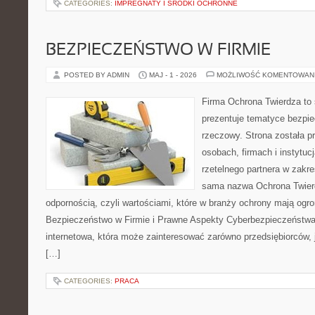
CATEGORIES:
IMPREGNATY I ŚRODKI OCHRONNE
BEZPIECZEŃSTWO W FIRMIE
POSTED BY ADMIN
MAJ - 1 - 2026
MOŻLIWOŚĆ KOMENTOWAN
Firma Ochrona Twierdza to s
prezentuje tematyce bezpi
rzeczowy. Strona została p
osobach, firmach i instytuc
rzetelnego partnera w zakre
sama nazwa Ochrona Twierd
odpornością, czyli wartościami, które w branży ochrony mają og
Bezpieczeństwo w Firmie i Prawne Aspekty Cyberbezpieczeństwa.
internetowa, która może zainteresować zarówno przedsiębiorców, jak
[…]
CATEGORIES:
PRACA