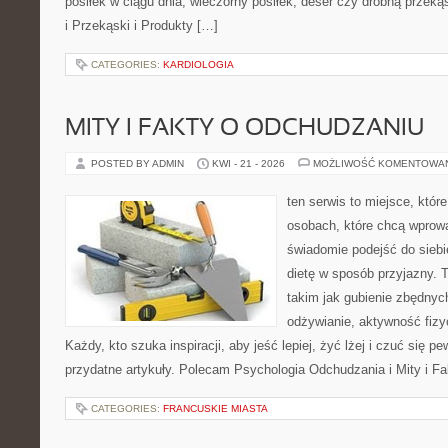
posiłek w ciągu dnia, wieczorny posiłek, deser czy drobną przek
i Przekąski i Produkty […]
CATEGORIES:
KARDIOLOGIA
MITY I FAKTY O ODCHUDZANIU
POSTED BY ADMIN
KWI - 21 - 2026
MOŻLIWOŚĆ KOMENTOWA
ten serwis to miejsce, któr
osobach, które chcą wprow
świadomie podejść do siebi
dietę w sposób przyjazny.
takim jak gubienie zbędny
odżywianie, aktywność fizy
Każdy, kto szuka inspiracji, aby jeść lepiej, żyć lżej i czuć się pew
przydatne artykuły. Polecam Psychologia Odchudzania i Mity i F
CATEGORIES:
FRANCUSKIE MIASTA