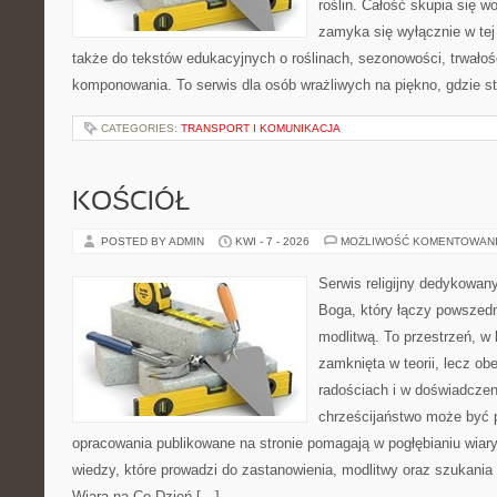
roślin. Całość skupia się w
zamyka się wyłącznie w tej
także do tekstów edukacyjnych o roślinach, sezonowości, trwałoś
komponowania. To serwis dla osób wrażliwych na piękno, gdzie st
CATEGORIES:
TRANSPORT I KOMUNIKACJA
KOŚCIÓŁ
POSTED BY ADMIN
KWI - 7 - 2026
MOŻLIWOŚĆ KOMENTOWAN
Serwis religijny dedykowan
Boga, który łączy powszed
modlitwą. To przestrzeń, w 
zamknięta w teorii, lecz ob
radościach i w doświadczen
chrześcijaństwo może być p
opracowania publikowane na stronie pomagają w pogłębianiu wiar
wiedzy, które prowadzi do zastanowienia, modlitwy oraz szukania
Wiara na Co Dzień […]