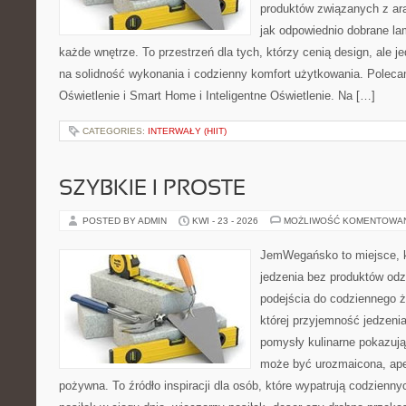
produktów związanych z ara
jak odpowiednio dobrane la
każde wnętrze. To przestrzeń dla tych, którzy cenią design, ale 
na solidność wykonania i codzienny komfort użytkowania. Poleca
Oświetlenie i Smart Home i Inteligentne Oświetlenie. Na […]
CATEGORIES:
INTERWAŁY (HIIT)
SZYBKIE I PROSTE
POSTED BY ADMIN
KWI - 23 - 2026
MOŻLIWOŚĆ KOMENTOWA
JemWegańsko to miejsce, kt
jedzenia bez produktów od
podejścia do codziennego ż
której przyjemność jedzenia
pomysły kulinarne pokazują
może być urozmaicona, ape
pożywna. To źródło inspiracji dla osób, które wypatrują codzienn