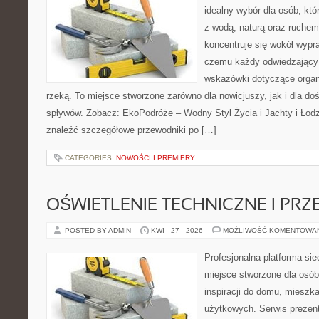
idealny wybór dla osób, któ
z wodą, naturą oraz ruchem
koncentruje się wokół wypr
czemu każdy odwiedzający
wskazówki dotyczące organ
rzeką. To miejsce stworzone zarówno dla nowicjuszy, jak i dla 
spływów. Zobacz: EkoPodróże – Wodny Styl Życia i Jachty i Łodz
znaleźć szczegółowe przewodniki po […]
CATEGORIES:
NOWOŚCI I PREMIERY
OŚWIETLENIE TECHNICZNE I PR
POSTED BY ADMIN
KWI - 27 - 2026
MOŻLIWOŚĆ KOMENTOWA
Profesjonalna platforma si
miejsce stworzone dla osób
inspiracji do domu, mieszka
użytkowych. Serwis prezen