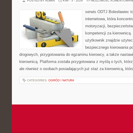
POSTED BY ADMIN
KWI - 3 - 2026
MOŻLIWOŚĆ KOMENTOWAN
serwis ODTJ Bolesławiec to
internetowa, która koncentr
motoryzacji, bezpieczeństw
kompetencji za kierownicą. 
użytkownik znajdzie użytec
bezpiecznego kierowania p
drogowych, przygotowania do egzaminu kierowcy, a także nastaw
kierownicą. Platforma została przygotowana z myślą o tych, którz
ale również o osobach posiadających już staż za kierownicą, któ
CATEGORIES:
OGRÓD I NATURA