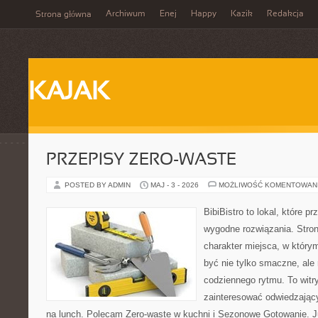
Archiwum
Enej
Happy
Kazik
Redakcja
Strona główna
KAJAK
PRZEPISY ZERO-WASTE
POSTED BY ADMIN
MAJ - 3 - 2026
MOŻLIWOŚĆ KOMENTOWAN
BibiBistro to lokal, które 
wygodne rozwiązania. Stron
charakter miejsca, w który
być nie tylko smaczne, al
codziennego rytmu. To witr
zainteresować odwiedzając
na lunch. Polecam Zero-waste w kuchni i Sezonowe Gotowanie. J