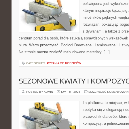
poświęcona jest wykończeni
którym inspiracje łączą się
miłośników pięknych wnętr
rozwiązań, pokazując boga
z dywanami, a także z prze
centrum porad dla osób, które szukają sprawdzonych wskazówek
biura. Warto przeczytać: Podłogi Drewniane i Laminowane i Listw
Na stronie można znaleźć rozbudowane materiały, […]
CATEGORIES:
PYTANIA OD RODZICÓW
SEZONOWE KWIATY I KOMPOZYC
POSTED BY ADMIN
KWI - 8 - 2026
MOŻLIWOŚĆ KOMENTOWAN
Ta platforma to miejsce, w
spotyka się z elegancją i c
przewodnik dla osób, które
kompozycji, a jednocześnie