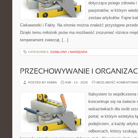
dotyczące psiego zdrowia i 
pasjonatów, w którym wiedz
zestaw artykułów. Fajne ka
Ciekawostki i Fakty. Na stronie można znaleźć przystępne przedst
Dzięki temu miłośnik psów ma możliwość zrozumieć różnice międ
temperament zwierząt, […]
CATEGORIES:
SZABLONY I NARZĘDZIA
PRZECHOWYWANIE I ORGANIZAC
POSTED BY ADMIN
KWI - 13 - 2026
MOŻLIWOŚĆ KOMENTOWA
Italsystem to współczesna w
koncentruje się na świecie 
wskazówkach dla osób urzą
portal, w którym estetyka 
podejściem, a każdy artyku
odbiorcach, którzy szukają 