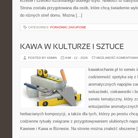
krzeseł i szeroko rozumianego dobrego stylu. Nowości to Italsys
Strona została przygotowana dla osób, które chcą świadomie wy
do różnych stref domu. Można […]
CATEGORIES:
PORADNIKI ZAKUPOWE
KAWA W KULTURZE I SZTUCE
POSTED BY ADMIN
KWI - 12 - 2026
MOŻLIWOŚĆ KOMENTOWA
kawakochanie.pl to serwis 
codzienność spotyka się z 
aromatycznych napojów zam
wskazówki, ciekawostki i b
serwis tematyczny, który zo
entuzjastów aromatycznyc
herbacianych kompozycji, a także dla tych, którzy po prostu chcą
codzienne rytuały związane z przygotowywaniem ulubionych napo
Kawowe i Kawa w Biznesie. Na stronie można znaleźć obszerne 