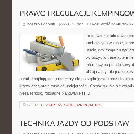
PRAWO I REGULACJE KEMPINGO
POSTED BY ADMIN
KWI - 4 - 2026
MOŻLIWOŚĆ KOMENTOWAN
To serwis zostało stworzon
kochających wolność, które
wtedy, gdy mogą ruszyć prz
wyruszyć w trasę autem k
informacyjno-poradnikowy dl
bliżej natury, ale jednocze
porad. Znajdują się tu materiały dla początkujących oraz dla wp
którzy chcą stale rozwijać umiejętności. Całość skupia się wokół 
niezależność, rozsądne planowanie i […]
CATEGORIES:
GRY TAKTYCZNE I TAKTYCZNE RPG
TECHNIKA JAZDY OD PODSTAW