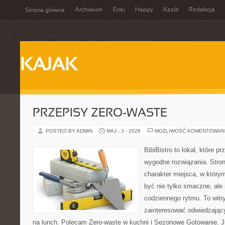
Archiwum
Enej
Happy
Kazik
Redakcja
Strona główna
KAJAK
PRZEPISY ZERO-WASTE
POSTED BY ADMIN
MAJ - 3 - 2026
MOŻLIWOŚĆ KOMENTOWAN
BibiBistro to lokal, które 
wygodne rozwiązania. Stron
charakter miejsca, w który
być nie tylko smaczne, al
codziennego rytmu. To witr
zainteresować odwiedzając
na lunch. Polecam Zero-waste w kuchni i Sezonowe Gotowanie. J