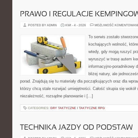
PRAWO I REGULACJE KEMPINGO
POSTED BY ADMIN
KWI - 4 - 2026
MOŻLIWOŚĆ KOMENTOWAN
To serwis zostało stworzon
kochających wolność, które
wtedy, gdy mogą ruszyć prz
wyruszyć w trasę autem k
informacyjno-poradnikowy dl
bliżej natury, ale jednocze
porad. Znajdują się tu materiały dla początkujących oraz dla wp
którzy chcą stale rozwijać umiejętności. Całość skupia się wokół 
niezależność, rozsądne planowanie i […]
CATEGORIES:
GRY TAKTYCZNE I TAKTYCZNE RPG
TECHNIKA JAZDY OD PODSTAW