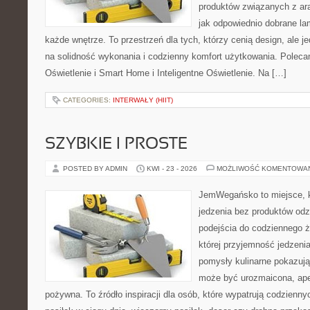
produktów związanych z ara
jak odpowiednio dobrane la
każde wnętrze. To przestrzeń dla tych, którzy cenią design, ale 
na solidność wykonania i codzienny komfort użytkowania. Poleca
Oświetlenie i Smart Home i Inteligentne Oświetlenie. Na […]
CATEGORIES:
INTERWAŁY (HIIT)
SZYBKIE I PROSTE
POSTED BY ADMIN
KWI - 23 - 2026
MOŻLIWOŚĆ KOMENTOWA
JemWegańsko to miejsce, kt
jedzenia bez produktów od
podejścia do codziennego ż
której przyjemność jedzenia
pomysły kulinarne pokazują
może być urozmaicona, ape
pożywna. To źródło inspiracji dla osób, które wypatrują codzienn