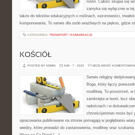
roślin. Całość skupia się w
zamyka się wyłącznie w tej
także do tekstów edukacyjnych o roślinach, sezonowości, trwałoś
komponowania. To serwis dla osób wrażliwych na piękno, gdzie st
CATEGORIES:
TRANSPORT I KOMUNIKACJA
KOŚCIÓŁ
POSTED BY ADMIN
KWI - 7 - 2026
MOŻLIWOŚĆ KOMENTOWAN
Serwis religijny dedykowan
Boga, który łączy powszed
modlitwą. To przestrzeń, w 
zamknięta w teorii, lecz ob
radościach i w doświadczen
chrześcijaństwo może być p
opracowania publikowane na stronie pomagają w pogłębianiu wiar
wiedzy, które prowadzi do zastanowienia, modlitwy oraz szukania
Wiara na Co Dzień […]