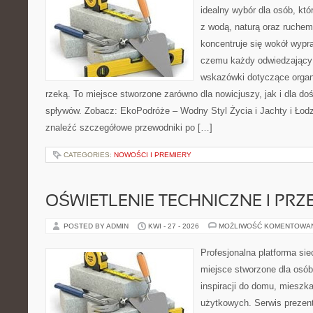
idealny wybór dla osób, któ
z wodą, naturą oraz ruchem
koncentruje się wokół wypr
czemu każdy odwiedzający
wskazówki dotyczące organ
rzeką. To miejsce stworzone zarówno dla nowicjuszy, jak i dla 
spływów. Zobacz: EkoPodróże – Wodny Styl Życia i Jachty i Łodz
znaleźć szczegółowe przewodniki po […]
CATEGORIES:
NOWOŚCI I PREMIERY
OŚWIETLENIE TECHNICZNE I PR
POSTED BY ADMIN
KWI - 27 - 2026
MOŻLIWOŚĆ KOMENTOWA
Profesjonalna platforma si
miejsce stworzone dla osób
inspiracji do domu, mieszka
użytkowych. Serwis prezen