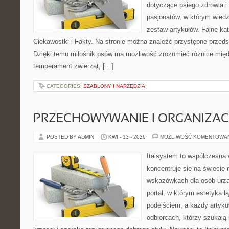
dotyczące psiego zdrowia i 
pasjonatów, w którym wiedz
zestaw artykułów. Fajne ka
Ciekawostki i Fakty. Na stronie można znaleźć przystępne przedst
Dzięki temu miłośnik psów ma możliwość zrozumieć różnice międ
temperament zwierząt, […]
CATEGORIES:
SZABLONY I NARZĘDZIA
PRZECHOWYWANIE I ORGANIZAC
POSTED BY ADMIN
KWI - 13 - 2026
MOŻLIWOŚĆ KOMENTOWA
Italsystem to współczesna w
koncentruje się na świecie 
wskazówkach dla osób urzą
portal, w którym estetyka 
podejściem, a każdy artyku
odbiorcach, którzy szukają 