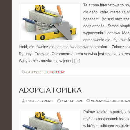
Ta strona internetowa to n
dla osób, które interesują 
basenami, jacuzzi oraz sz
codzienności. Strona skup
wypoczynku i odnowy. Możn
opracowania dla użytkowni
kroki, ale również dla pasjonatów domowego komfortu. Zobacz tak
Rytuały i Tradycje. Ogromnym atutem serwisu jest szeroki zakre
Witryna nie zamyka się w jednej […]
CATEGORIES:
DSKRAKOW
ADOPCJA I OPIEKA
POSTED BY ADMIN
KWI - 14 - 2026
MOŻLIWOŚĆ KOMENTOWA
Pakawilkolaka to portal, kt
myślą o pasjonatach kynolo
w którym odbiorca znajdzie