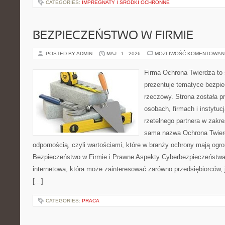
CATEGORIES:
IMPREGNATY I ŚRODKI OCHRONNE
BEZPIECZEŃSTWO W FIRMIE
POSTED BY ADMIN
MAJ - 1 - 2026
MOŻLIWOŚĆ KOMENTOWAN
Firma Ochrona Twierdza to s
prezentuje tematyce bezpi
rzeczowy. Strona została p
osobach, firmach i instytuc
rzetelnego partnera w zakre
sama nazwa Ochrona Twierd
odpornością, czyli wartościami, które w branży ochrony mają og
Bezpieczeństwo w Firmie i Prawne Aspekty Cyberbezpieczeństwa.
internetowa, która może zainteresować zarówno przedsiębiorców, jak
[…]
CATEGORIES:
PRACA