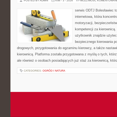
POSTED BY ADMIN
KWI - 3 - 2026
MOŻLIWOŚĆ KOMENTOWAN
serwis ODTJ Bolesławiec to
internetowa, która koncentr
motoryzacji, bezpieczeństw
kompetencji za kierownicą. 
użytkownik znajdzie użytec
bezpiecznego kierowania p
drogowych, przygotowania do egzaminu kierowcy, a także nastaw
kierownicą. Platforma została przygotowana z myślą o tych, którz
ale również o osobach posiadających już staż za kierownicą, któ
CATEGORIES:
OGRÓD I NATURA