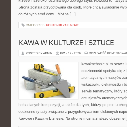
krzeseł i szeroko rozumianego dobrego stylu. Nowości to Italsys
Strona została przygotowana dla osób, które chcą świadomie wy
do różnych stref domu. Można […]
CATEGORIES:
PORADNIKI ZAKUPOWE
KAWA W KULTURZE I SZTUCE
POSTED BY ADMIN
KWI - 12 - 2026
MOŻLIWOŚĆ KOMENTOWA
kawakochanie.pl to serwis 
codzienność spotyka się z 
aromatycznych napojów zam
wskazówki, ciekawostki i b
serwis tematyczny, który zo
entuzjastów aromatycznyc
herbacianych kompozycji, a także dla tych, którzy po prostu chcą
codzienne rytuały związane z przygotowywaniem ulubionych napo
Kawowe i Kawa w Biznesie. Na stronie można znaleźć obszerne 