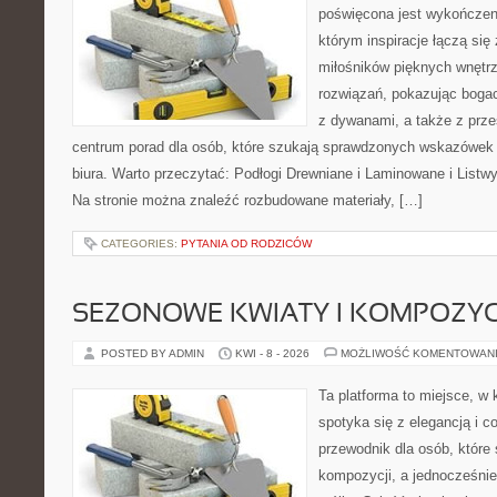
poświęcona jest wykończeni
którym inspiracje łączą się
miłośników pięknych wnętr
rozwiązań, pokazując boga
z dywanami, a także z prze
centrum porad dla osób, które szukają sprawdzonych wskazówek
biura. Warto przeczytać: Podłogi Drewniane i Laminowane i Listw
Na stronie można znaleźć rozbudowane materiały, […]
CATEGORIES:
PYTANIA OD RODZICÓW
SEZONOWE KWIATY I KOMPOZYC
POSTED BY ADMIN
KWI - 8 - 2026
MOŻLIWOŚĆ KOMENTOWAN
Ta platforma to miejsce, w
spotyka się z elegancją i c
przewodnik dla osób, które
kompozycji, a jednocześnie