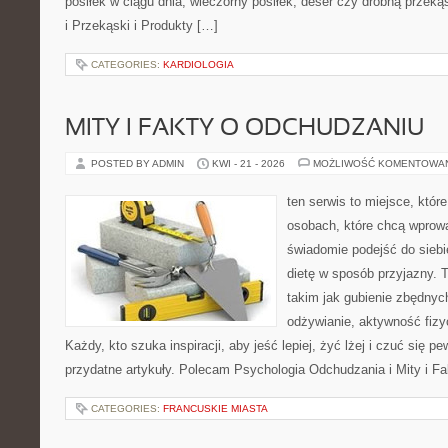
posiłek w ciągu dnia, wieczorny posiłek, deser czy drobną przek
i Przekąski i Produkty […]
CATEGORIES:
KARDIOLOGIA
MITY I FAKTY O ODCHUDZANIU
POSTED BY ADMIN
KWI - 21 - 2026
MOŻLIWOŚĆ KOMENTOWA
ten serwis to miejsce, któr
osobach, które chcą wprow
świadomie podejść do siebi
dietę w sposób przyjazny.
takim jak gubienie zbędny
odżywianie, aktywność fizy
Każdy, kto szuka inspiracji, aby jeść lepiej, żyć lżej i czuć się pew
przydatne artykuły. Polecam Psychologia Odchudzania i Mity i F
CATEGORIES:
FRANCUSKIE MIASTA