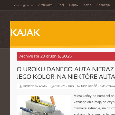
Archiwum
Enej
Happy
Kazik
Redakcja
Strona główna
KAJAK
Archive for 23 grudnia, 2025
O UROKU DANEGO AUTA NIERAZ
JEGO KOLOR. NA NIEKTÓRE AUT
POSTED BY ADMIN
GRU - 23 - 2025
MOŻLIWOŚĆ KOMENTOWA
Mieszkańcy są narażeni na 
każdego dnia mają do czyni
rozmaite sytuacje, na co dz
korkami ulicznymi, kolizjam