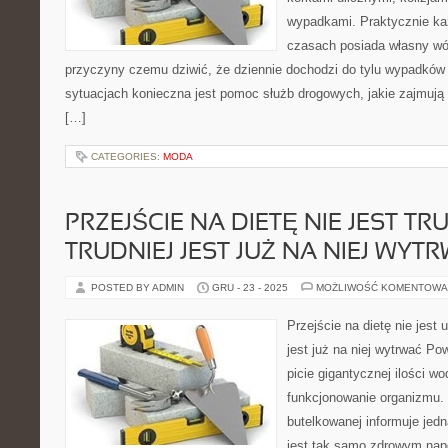
wypadkami. Praktycznie k
czasach posiada własny wóz
przyczyny czemu dziwić, że dziennie dochodzi do tylu wypadków
sytuacjach konieczna jest pomoc służb drogowych, jakie zajmują s
[…]
CATEGORIES:
MODA
PRZEJŚCIE NA DIETĘ NIE JEST TR
TRUDNIEJ JEST JUŻ NA NIEJ WYT
POSTED BY ADMIN
GRU - 23 - 2025
MOŻLIWOŚĆ KOMENTOWA
Przejście na dietę nie jest u
jest już na niej wytrwać Po
picie gigantycznej ilości w
funkcjonowanie organizmu.
butelkowanej informuje jed
jest tak samo zdrowym napo