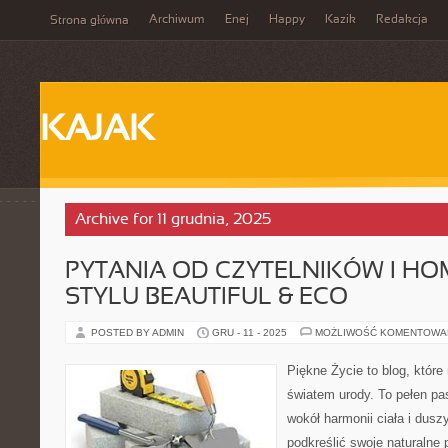
Archiwum
Enej
Happy
Kazik
Redakcja
Strona główna
KAJAK
Archive for 11 grudnia, 2025
PYTANIA OD CZYTELNIKÓW I HO
STYLU BEAUTIFUL & ECO
POSTED BY ADMIN
GRU - 11 - 2025
MOŻLIWOŚĆ KOMENTOWA
Piękne Życie to blog, które
światem urody. To pełen pasj
wokół harmonii ciała i duszy
podkreślić swoje naturalne 