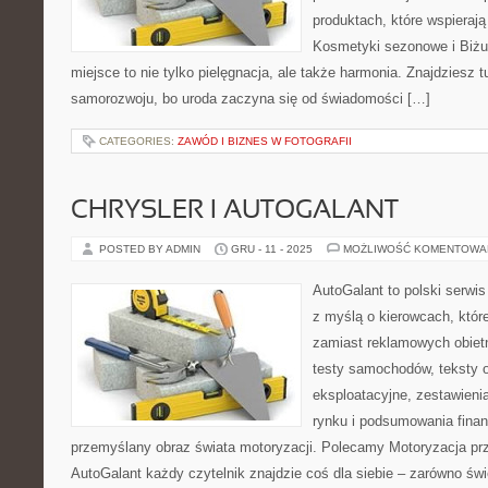
produktach, które wspieraj
Kosmetyki sezonowe i Biżut
miejsce to nie tylko pielęgnacja, ale także harmonia. Znajdziesz t
samorozwoju, bo uroda zaczyna się od świadomości […]
CATEGORIES:
ZAWÓD I BIZNES W FOTOGRAFII
CHRYSLER I AUTOGALANT
POSTED BY ADMIN
GRU - 11 - 2025
MOŻLIWOŚĆ KOMENTOWA
AutoGalant to polski serwi
z myślą o kierowcach, które
zamiast reklamowych obietn
testy samochodów, teksty 
eksploatacyjne, zestawieni
rynku i podsumowania finan
przemyślany obraz świata motoryzacji. Polecamy Motoryzacja przy
AutoGalant każdy czytelnik znajdzie coś dla siebie – zarówno ś