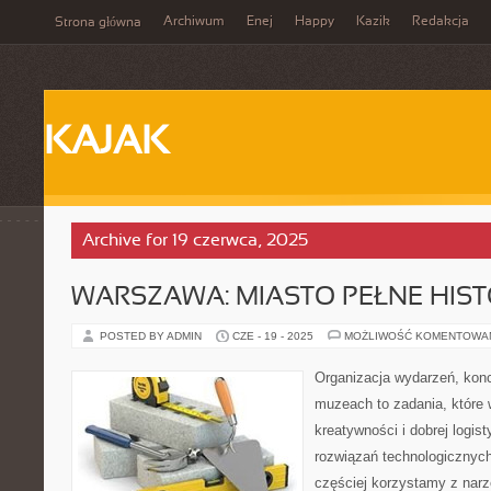
Archiwum
Enej
Happy
Kazik
Redakcja
Strona główna
KAJAK
Archive for 19 czerwca, 2025
WARSZAWA: MIASTO PEŁNE HISTO
POSTED BY ADMIN
CZE - 19 - 2025
MOŻLIWOŚĆ KOMENTOWA
Organizacja wydarzeń, kon
muzeach to zadania, które 
kreatywności i dobrej logis
rozwiązań technologicznych
częściej korzystamy z narz