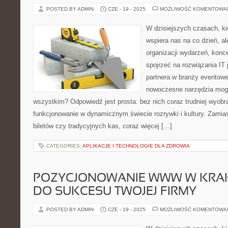
POSTED BY ADMIN
CZE - 19 - 2025
MOŻLIWOŚĆ KOMENTOWA
W dzisiejszych czasach, kie
wspiera nas na co dzień, al
organizacji wydarzeń, kon
spojrzeć na rozwiązania IT
partnera w branży eventowe
nowoczesne narzędzia mogą
wszystkim? Odpowiedź jest prosta: bez nich coraz trudniej wyobr
funkcjonowanie w dynamicznym świecie rozrywki i kultury. Zamias
biletów czy tradycyjnych kas, coraz więcej […]
CATEGORIES:
APLIKACJE I TECHNOLOGIE DLA ZDROWIA
POZYCJONOWANIE WWW W KRAK
DO SUKCESU TWOJEJ FIRMY
POSTED BY ADMIN
CZE - 19 - 2025
MOŻLIWOŚĆ KOMENTOWA