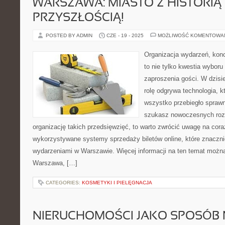
WARSZAWA: MIASTO Z HISTORIĄ 
PRZYSZŁOŚCIĄ!
POSTED BY ADMIN
CZE - 19 - 2025
MOŻLIWOŚĆ KOMENTOWA
Organizacja wydarzeń, kon
to nie tylko kwestia wyboru 
zaproszenia gości. W dzis
rolę odgrywa technologia, 
wszystko przebiegło sprawni
szukasz nowoczesnych roz
organizację takich przedsięwzięć, to warto zwrócić uwagę na cor
wykorzystywane systemy sprzedaży biletów online, które znaczni
wydarzeniami w Warszawie. Więcej informacji na ten temat można
Warszawa, […]
CATEGORIES:
KOSMETYKI I PIELĘGNACJA
NIERUCHOMOŚCI JAKO SPOSÓB 