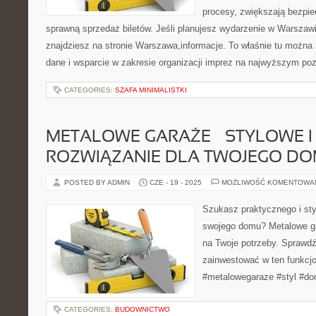
procesy, zwiększają bezpie
sprawną sprzedaż biletów. Jeśli planujesz wydarzenie w Warszawi
znajdziesz na stronie Warszawa,informacje. To właśnie tu można 
dane i wsparcie w zakresie organizacji imprez na najwyższym po
CATEGORIES:
SZAFA MINIMALISTKI
METALOWE GARAŻE – STYLOWE I
ROZWIĄZANIE DLA TWOJEGO D
POSTED BY ADMIN
CZE - 19 - 2025
MOŻLIWOŚĆ KOMENTOWA
Szukasz praktycznego i sty
swojego domu? Metalowe g
na Twoje potrzeby. Sprawdź
zainwestować w ten funkcjo
#metalowegaraze #styl #d
CATEGORIES:
BUDOWNICTWO