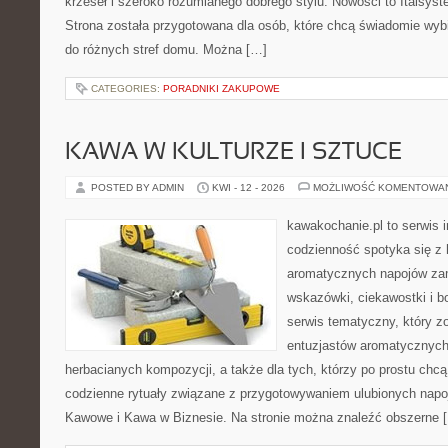
krzeseł i szeroko rozumianego dobrego stylu. Nowości to Italsys
Strona została przygotowana dla osób, które chcą świadomie wy
do różnych stref domu. Można […]
CATEGORIES:
PORADNIKI ZAKUPOWE
KAWA W KULTURZE I SZTUCE
POSTED BY ADMIN
KWI - 12 - 2026
MOŻLIWOŚĆ KOMENTOWA
kawakochanie.pl to serwis 
codzienność spotyka się z 
aromatycznych napojów zam
wskazówki, ciekawostki i b
serwis tematyczny, który zo
entuzjastów aromatycznyc
herbacianych kompozycji, a także dla tych, którzy po prostu chcą
codzienne rytuały związane z przygotowywaniem ulubionych napo
Kawowe i Kawa w Biznesie. Na stronie można znaleźć obszerne 