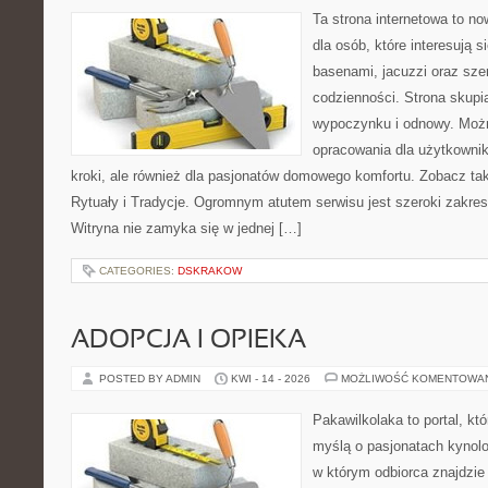
Ta strona internetowa to n
dla osób, które interesują 
basenami, jacuzzi oraz sz
codzienności. Strona skup
wypoczynku i odnowy. Możn
opracowania dla użytkowni
kroki, ale również dla pasjonatów domowego komfortu. Zobacz tak
Rytuały i Tradycje. Ogromnym atutem serwisu jest szeroki zakre
Witryna nie zamyka się w jednej […]
CATEGORIES:
DSKRAKOW
ADOPCJA I OPIEKA
POSTED BY ADMIN
KWI - 14 - 2026
MOŻLIWOŚĆ KOMENTOWA
Pakawilkolaka to portal, kt
myślą o pasjonatach kynolo
w którym odbiorca znajdzie