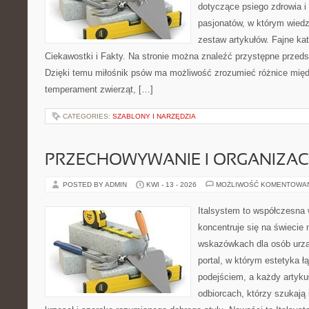
dotyczące psiego zdrowia i 
pasjonatów, w którym wiedz
zestaw artykułów. Fajne ka
Ciekawostki i Fakty. Na stronie można znaleźć przystępne przedst
Dzięki temu miłośnik psów ma możliwość zrozumieć różnice międ
temperament zwierząt, […]
CATEGORIES:
SZABLONY I NARZĘDZIA
PRZECHOWYWANIE I ORGANIZAC
POSTED BY ADMIN
KWI - 13 - 2026
MOŻLIWOŚĆ KOMENTOWA
Italsystem to współczesna w
koncentruje się na świecie 
wskazówkach dla osób urzą
portal, w którym estetyka 
podejściem, a każdy artyku
odbiorcach, którzy szukają 