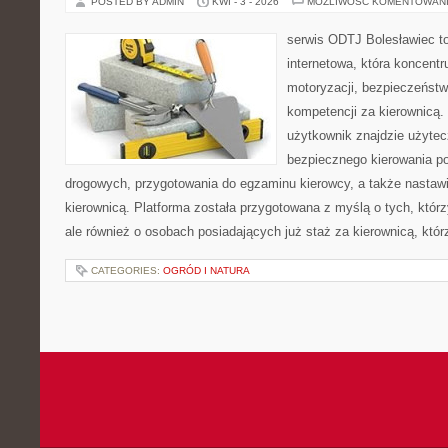
POSTED BY ADMIN
KWI - 3 - 2026
MOŻLIWOŚĆ KOMENTOWAN
serwis ODTJ Bolesławiec to
internetowa, która koncentr
motoryzacji, bezpieczeństw
kompetencji za kierownicą. 
użytkownik znajdzie użytec
bezpiecznego kierowania p
drogowych, przygotowania do egzaminu kierowcy, a także nastaw
kierownicą. Platforma została przygotowana z myślą o tych, którz
ale również o osobach posiadających już staż za kierownicą, któ
CATEGORIES:
OGRÓD I NATURA