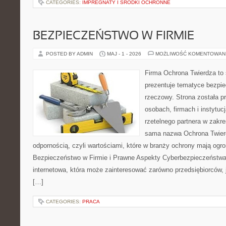
CATEGORIES:
IMPREGNATY I ŚRODKI OCHRONNE
BEZPIECZEŃSTWO W FIRMIE
POSTED BY ADMIN
MAJ - 1 - 2026
MOŻLIWOŚĆ KOMENTOWAN
Firma Ochrona Twierdza to s
prezentuje tematyce bezpi
rzeczowy. Strona została p
osobach, firmach i instytuc
rzetelnego partnera w zakre
sama nazwa Ochrona Twierd
odpornością, czyli wartościami, które w branży ochrony mają og
Bezpieczeństwo w Firmie i Prawne Aspekty Cyberbezpieczeństwa.
internetowa, która może zainteresować zarówno przedsiębiorców, jak
[…]
CATEGORIES:
PRACA