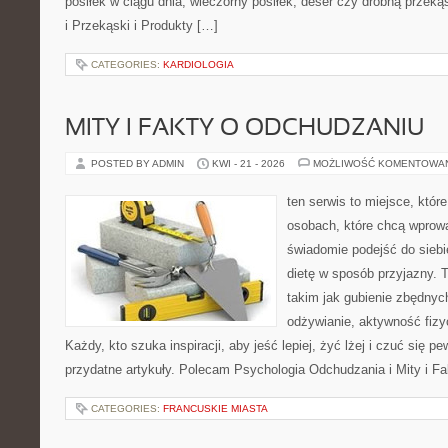
posiłek w ciągu dnia, wieczorny posiłek, deser czy drobną przek
i Przekąski i Produkty […]
CATEGORIES:
KARDIOLOGIA
MITY I FAKTY O ODCHUDZANIU
POSTED BY ADMIN
KWI - 21 - 2026
MOŻLIWOŚĆ KOMENTOWA
ten serwis to miejsce, któr
osobach, które chcą wprow
świadomie podejść do siebi
dietę w sposób przyjazny.
takim jak gubienie zbędny
odżywianie, aktywność fizy
Każdy, kto szuka inspiracji, aby jeść lepiej, żyć lżej i czuć się pew
przydatne artykuły. Polecam Psychologia Odchudzania i Mity i F
CATEGORIES:
FRANCUSKIE MIASTA