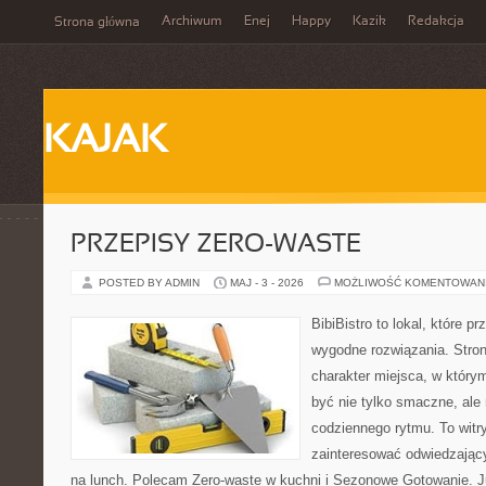
Archiwum
Enej
Happy
Kazik
Redakcja
Strona główna
KAJAK
PRZEPISY ZERO-WASTE
POSTED BY ADMIN
MAJ - 3 - 2026
MOŻLIWOŚĆ KOMENTOWAN
BibiBistro to lokal, które 
wygodne rozwiązania. Stron
charakter miejsca, w który
być nie tylko smaczne, al
codziennego rytmu. To witr
zainteresować odwiedzając
na lunch. Polecam Zero-waste w kuchni i Sezonowe Gotowanie. J