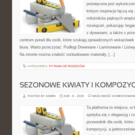
poświęcona jest wykończeni
którym inspiracje łączą się
miłośników pięknych wnętr
rozwiązań, pokazując boga
z dywanami, a także z prze
centrum porad dla osób, które szukają sprawdzonych wskazówek
biura. Warto przeczytać: Podłogi Drewniane i Laminowane i Listw
Na stronie można znaleźć rozbudowane materiały, […]
CATEGORIES:
PYTANIA OD RODZICÓW
SEZONOWE KWIATY I KOMPOZYC
POSTED BY ADMIN
KWI - 8 - 2026
MOŻLIWOŚĆ KOMENTOWAN
Ta platforma to miejsce, w
spotyka się z elegancją i c
przewodnik dla osób, które
kompozycji, a jednocześnie