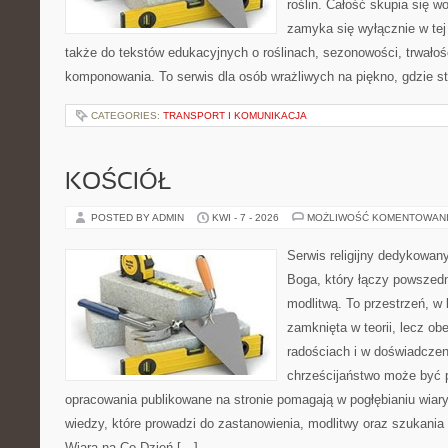
roślin. Całość skupia się w
zamyka się wyłącznie w tej
także do tekstów edukacyjnych o roślinach, sezonowości, trwałoś
komponowania. To serwis dla osób wrażliwych na piękno, gdzie st
CATEGORIES:
TRANSPORT I KOMUNIKACJA
KOŚCIÓŁ
POSTED BY ADMIN
KWI - 7 - 2026
MOŻLIWOŚĆ KOMENTOWAN
Serwis religijny dedykowan
Boga, który łączy powszed
modlitwą. To przestrzeń, w 
zamknięta w teorii, lecz ob
radościach i w doświadczen
chrześcijaństwo może być p
opracowania publikowane na stronie pomagają w pogłębianiu wiar
wiedzy, które prowadzi do zastanowienia, modlitwy oraz szukania
Wiara na Co Dzień […]