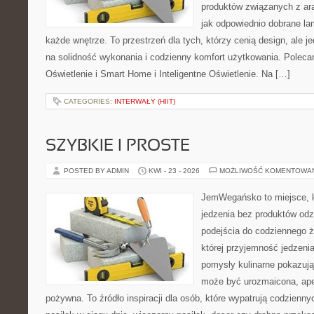
produktów związanych z ara
jak odpowiednio dobrane la
każde wnętrze. To przestrzeń dla tych, którzy cenią design, ale 
na solidność wykonania i codzienny komfort użytkowania. Poleca
Oświetlenie i Smart Home i Inteligentne Oświetlenie. Na […]
CATEGORIES:
INTERWAŁY (HIIT)
SZYBKIE I PROSTE
POSTED BY ADMIN
KWI - 23 - 2026
MOŻLIWOŚĆ KOMENTOWA
JemWegańsko to miejsce, kt
jedzenia bez produktów od
podejścia do codziennego ż
której przyjemność jedzenia
pomysły kulinarne pokazują
może być urozmaicona, ape
pożywna. To źródło inspiracji dla osób, które wypatrują codzienn