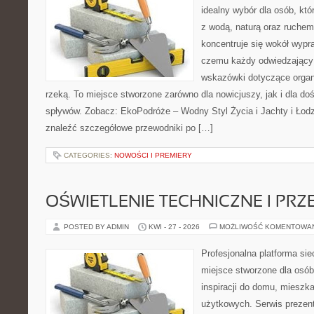
idealny wybór dla osób, któ
z wodą, naturą oraz ruchem
koncentruje się wokół wypr
czemu każdy odwiedzający
wskazówki dotyczące organ
rzeką. To miejsce stworzone zarówno dla nowicjuszy, jak i dla 
spływów. Zobacz: EkoPodróże – Wodny Styl Życia i Jachty i Łodz
znaleźć szczegółowe przewodniki po […]
CATEGORIES:
NOWOŚCI I PREMIERY
OŚWIETLENIE TECHNICZNE I PR
POSTED BY ADMIN
KWI - 27 - 2026
MOŻLIWOŚĆ KOMENTOWA
Profesjonalna platforma si
miejsce stworzone dla osób
inspiracji do domu, mieszka
użytkowych. Serwis prezen