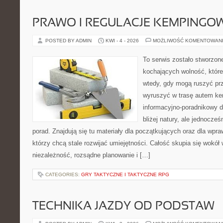
PRAWO I REGULACJE KEMPINGO
POSTED BY ADMIN
KWI - 4 - 2026
MOŻLIWOŚĆ KOMENTOWAN
To serwis zostało stworzon
kochających wolność, które
wtedy, gdy mogą ruszyć prz
wyruszyć w trasę autem k
informacyjno-poradnikowy dl
bliżej natury, ale jednocze
porad. Znajdują się tu materiały dla początkujących oraz dla wp
którzy chcą stale rozwijać umiejętności. Całość skupia się wokół 
niezależność, rozsądne planowanie i […]
CATEGORIES:
GRY TAKTYCZNE I TAKTYCZNE RPG
TECHNIKA JAZDY OD PODSTAW