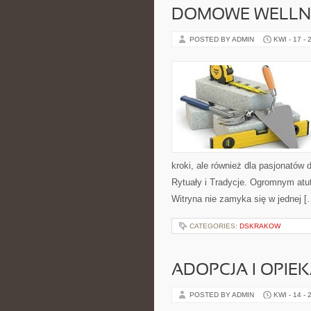
DOMOWE WELLN
POSTED BY ADMIN
KWI - 17 - 
kroki, ale również dla pasjonatów
Rytuały i Tradycje. Ogromnym atu
Witryna nie zamyka się w jednej [
CATEGORIES:
DSKRAKOW
ADOPCJA I OPIE
POSTED BY ADMIN
KWI - 14 - 