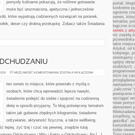
pomysły kulinarne pokazują, że roślinne gotowanie
portali, blo
konkretne py
może być urozmaicona, apetyczna i jednocześnie
ogromne zna
 osób, które wypatrują codziennych rozwiązań na poranek,
serwis, któr
tematów, por
osiłek, deser czy drobną przekąskę. Zobacz także Śniadania
logiczne ści
serwis z art
niż zwykłą s
przewodnika
takie miejsc
Artykuł, od 
kolejnego, p
orientujemy 
 ODCHUDZANIU
spójny obraz
osobistych, 
programowani
MITY
2026
MOŻLIWOŚĆ KOMENTOWANIA
ZOSTAŁA WYŁĄCZONA
różni się z
I
FAKTY
przeglądania
O
ten serwis to miejsce, które powstało z myślą o
nastawiona n
ODCHUDZANIU
„zaliczenie”
osobach, które chcą wprowadzić lepsze nawyki,
powiązania m
wyciągać wni
świadomie podejść do siebie i spojrzeć na codzienną
nowe pomysł
dietę w sposób przyjazny. To blog poświęcony tematom
elementem je
Wielozadanio
takim jak gubienie zbędnych kilogramów, świadome
smartfony, s
odżywianie, aktywność fizyczna, a także wellbeing.
gwizdka”: je
komunikator,
ć lepiej, żyć lżej i czuć się pewniej, znajdzie tutaj
trybie niewi
Tymczasem w
hologia Odchudzania i Mity i Fakty o Odchudzaniu. Na […]