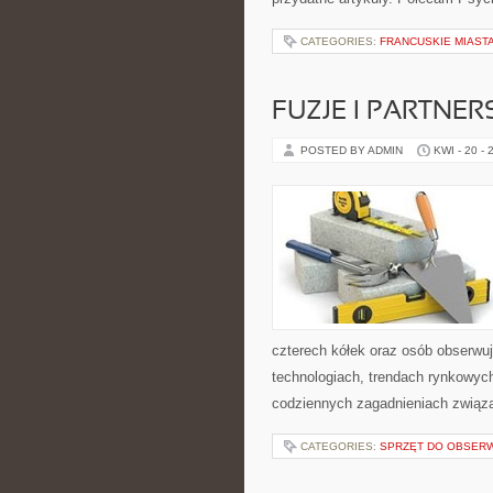
CATEGORIES:
FRANCUSKIE MIAST
FUZJE I PARTNE
POSTED BY ADMIN
KWI - 20 - 
czterech kółek oraz osób obserwu
technologiach, trendach rynkowych
codziennych zagadnieniach związ
CATEGORIES:
SPRZĘT DO OBSERW