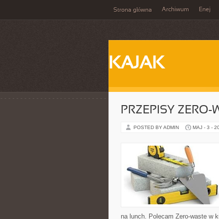
Archiwum
Enej
Strona główna
KAJAK
PRZEPISY ZERO-
POSTED BY ADMIN
MAJ - 3 - 2
na lunch. Polecam Zero-waste w k