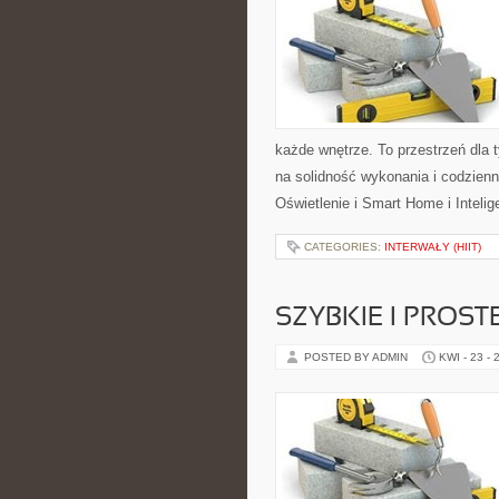
każde wnętrze. To przestrzeń dla 
na solidność wykonania i codzien
Oświetlenie i Smart Home i Inteli
CATEGORIES:
INTERWAŁY (HIIT)
SZYBKIE I PROST
POSTED BY ADMIN
KWI - 23 - 