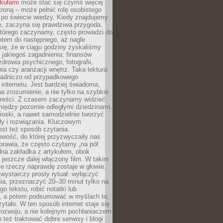
ykułami
może stać się czymś więcej
troną – może pełnić rolę osobistego
 po świecie wiedzy. Kiedy znajdujemy
e, zaczyna się prawdziwa przygoda.
którego zaczynamy, często prowadzi do
otem do następnego, aż nagle
się, że w ciągu godziny zyskaliśmy
 jakiegoś zagadnienia: finansów
zdrowia psychicznego, fotografii,
a czy aranżacji wnętrz. Taka lektura
asadniczo od przypadkowego
 internetu. Jest bardziej świadoma,
a zrozumienie, a nie tylko na szybkie
 treści. Z czasem zaczynamy widzieć
iędzy pozornie odległymi dziedzinami,
oski, a nawet samodzielnie tworzyć
y i rozwiązania. Kluczowym
st też sposób czytania.
wość, do której przyzwyczaiły nas
prawia, że często czytamy „na pół
dna zakładka z artykułem, obok
 jeszcze dalej włączony film. W takim
ele rzeczy naprawdę zostaje w głowie.
ystarczy prosty rytuał: wyłączyć
ia, przeznaczyć 20–30 minut tylko na
go tekstu, robić notatki lub
, a potem podsumować w myślach to,
zytało. W ten sposób internet staje się
rozwoju, a nie kolejnym pochłaniaczem
 też traktować dobre serwisy i blogi