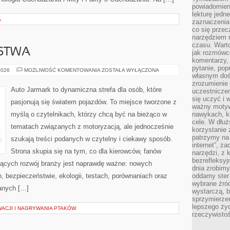
powiadomien
lekturę jedne
A
zaznaczenia
co się przec
narzędziem 
czasu. Warto
RSTWA
jak rozmówcó
komentarzy,
pytanie, popr
FUZJE
2026
MOŻLIWOŚĆ KOMENTOWANIA
ZOSTAŁA WYŁĄCZONA
własnym doś
I
PARTNERSTWA
zrozumienie 
Auto Jarmark to dynamiczna strefa dla osób, które
uczestniczen
się uczyć i 
pasjonują się światem pojazdów. To miejsce tworzone z
ważny motywa
myślą o czytelnikach, którzy chcą być na bieżąco w
nawykach, ki
cele. W dłu
tematach związanych z motoryzacją, ale jednocześnie
korzystanie 
patrzymy na 
szukają treści podanych w czytelny i ciekawy sposób.
internet”, z
Strona skupia się na tym, co dla kierowców, fanów
narzędzi, z
bezrefleksyj
jących rozwój branży jest naprawdę ważne: nowych
dnia zrobimy
, bezpieczeństwie, ekologii, testach, porównaniach oraz
oddamy ster
wybrane źród
anych […]
wystarczą, b
sprzymierze
lepszego życ
ACJI I NAGRYWANIA PTAKÓW
rzeczywistoś