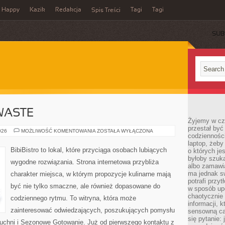
Happy
Kazik
Redakcja
Tagi
Tagi
Spis Treści
SUB
WASTE
Żyjemy w cz
przestał być 
PRZEPISY
026
MOŻLIWOŚĆ KOMENTOWANIA
ZOSTAŁA WYŁĄCZONA
codzienności
ZERO-
WASTE
laptop, żeby
BibiBistro to lokal, które przyciąga osobach lubiących
o których je
byłoby szuka
wygodne rozwiązania. Strona internetowa przybliża
albo zamawia
ma jednak sw
charakter miejsca, w którym propozycje kulinarne mają
potrafi przy
być nie tylko smaczne, ale również dopasowane do
w sposób up
chaotycznie 
codziennego rytmu. To witryna, która może
informacji, 
zainteresować odwiedzających, poszukujących pomysłu
sensowną cał
się pytanie: 
uchni i Sezonowe Gotowanie. Już od pierwszego kontaktu z