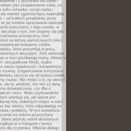
wiadomie i z pożytkiem dla siebie?
rokiem jest uświadomienie sobie, że
ie tylko rozrywka, social media i
 ale również ogromna baza materiałów
 – od krótkich poradników, przez
 aż po rzetelne opracowania naukowe.
posób korzystamy z tego zasobu, w
 decyduje o tym, kim stajemy się jako
i codziennie poświęcamy choć
minut na lekturę wartościowych treści,
erspektywie budujemy solidne
iedzy, które procentują w pracy,
codziennych decyzjach. Jeśli natomiast
as w sieci pochłaniają memy, kłótnie w
 i przypadkowe filmiki, trudno
że nasza świadomość i kompetencje
ę rozwiną. Zorganizowane korzystanie
ternetu zaczyna się od wyboru źródeł,
y zaufać. Nie chodzi o to, by wierzyć
e, ale by wiedzieć, kto stoi za daną
e ma doświadczenie, czy dba o
 jakość treści. Wielu użytkowników
tach orientuje się, jak ważne jest
asnej listy ulubionych miejsc w sieci:
gów, baz wiedzy, które odpowiadają na
tania i problemy. W tym kontekście
czenie ma dobrze przemyślany
y zbiera artykuły wokół określonych
ządkuje je w kategorie i tworzy
eżki dla czytelnika. Właśnie dlatego