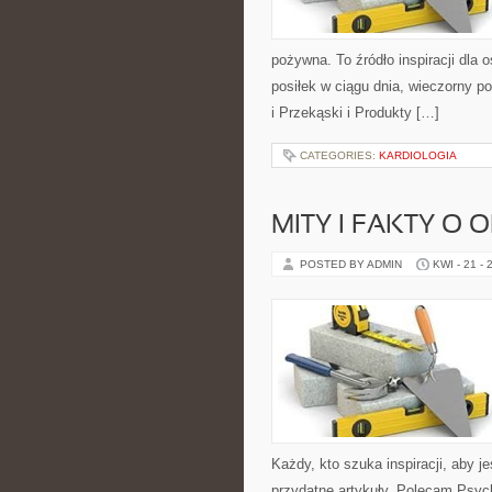
pożywna. To źródło inspiracji dla
posiłek w ciągu dnia, wieczorny p
i Przekąski i Produkty […]
CATEGORIES:
KARDIOLOGIA
MITY I FAKTY O
POSTED BY ADMIN
KWI - 21 - 
Każdy, kto szuka inspiracji, aby jeś
przydatne artykuły. Polecam Psyc