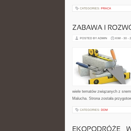
CATEGORIES:
PRACA
ZABAWA I ROZW
POSTED BY ADMIN
KWI - 30 - 
wiele tematów związanych z snem. 
Malucha. Strona została przygoto
CATEGORIES:
DOM
EKOPODRÓŻE – W