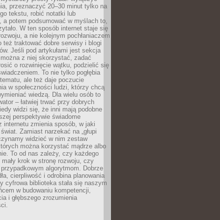
ia, przeznaczyć 20–30 minut tylko na
go tekstu, robić notatki lub
, a potem podsumować w myślach to,
zytało. W ten sposób internet staje się
rozwoju, a nie kolejnym pochłaniaczem
 też traktować dobre serwisy i blogi
w. Jeśli pod artykułami jest sekcja
 można z niej skorzystać, zadać
osić o rozwinięcie wątku, podzielić się
wiadczeniem. To nie tylko pogłębia
tematu, ale też daje poczucie
ia w społeczności ludzi, którzy chcą
wymieniać wiedzą. Dla wielu osób to
tor – łatwiej trwać przy dobrych
edy widzi się, że inni mają podobne
ższej perspektywie świadome
z internetu zmienia sposób, w jaki
świat. Zamiast narzekać na „głupi
aczynamy widzieć w nim zestaw
 których można korzystać mądrze albo
nie. To od nas zależy, czy każdego
 mały krok w stronę rozwoju, czy
 przypadkowym algorytmom. Dobrze
ła, cierpliwość i odrobina planowania
y cyfrowa biblioteka stała się naszym
ńcem w budowaniu kompetencji,
ia i głębszego zrozumienia
ci.