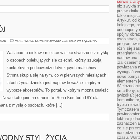
serwis z art
niż zwykłą s
przewodnika
takie miejsc
Artykuł, od 
kolejnego, p
ÓJ
orientujemy 
spójny obraz
osobistych, 
ZABAWA
2026
MOŻLIWOŚĆ KOMENTOWANIA
ZOSTAŁA WYŁĄCZONA
programowani
I
ROZWÓJ
różni się z
Wallaboo to ciekawe miejsce w sieci stworzone z myślą
przeglądania
nastawiona n
o osobach opiekujących się dziećmi, którzy szukają
„zaliczenie”
powiązania m
konkretnych podpowiedzi dotyczących maluchów.
wyciągać wni
Strona skupia się na tym, co w pierwszych miesiącach i
nowe pomysł
elementem je
latach życia dziecka jest naprawdę ważne: mądrym
Wielozadanio
wyborze akcesoriów. To portal, w którym można znaleźć
smartfony, s
gwizdka”: je
Nowe kategorie na stronie to: Sen i Komfort i DIY dla
komunikator,
trybie niewi
wana z myślą o osobach, które […]
Tymczasem w
powiadomien
lekturę jedne
zaznaczenia
co się przec
narzędziem 
ODNY STYL ŻYCIA
czasu. Warto