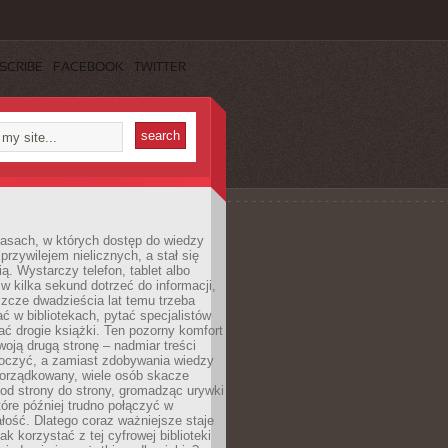
SCRIBE
FACEBOOK
TWITTER
asach, w których dostęp do wiedzy
przywilejem nielicznych, a stał się
ą. Wystarczy telefon, tablet albo
 w kilka sekund dotrzeć do informacji,
szcze dwadzieścia lat temu trzeba
ć w bibliotekach, pytać specjalistów
ć drogie książki. Ten pozorny komfort
oją drugą stronę – nadmiar treści
tłoczyć, a zamiast zdobywania wiedzy
orządkowany, wiele osób skacze
od strony do strony, gromadząc urywki
które później trudno połączyć w
ość. Dlatego coraz ważniejsze staje
jak korzystać z tej cyfrowej biblioteki