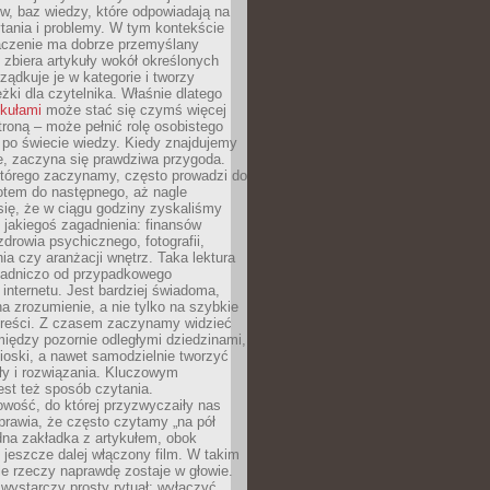
gów, baz wiedzy, które odpowiadają na
tania i problemy. W tym kontekście
czenie ma dobrze przemyślany
y zbiera artykuły wokół określonych
ządkuje je w kategorie i tworzy
eżki dla czytelnika. Właśnie dlatego
ykułami
może stać się czymś więcej
troną – może pełnić rolę osobistego
 po świecie wiedzy. Kiedy znajdujemy
e, zaczyna się prawdziwa przygoda.
którego zaczynamy, często prowadzi do
otem do następnego, aż nagle
się, że w ciągu godziny zyskaliśmy
 jakiegoś zagadnienia: finansów
zdrowia psychicznego, fotografii,
a czy aranżacji wnętrz. Taka lektura
asadniczo od przypadkowego
 internetu. Jest bardziej świadoma,
a zrozumienie, a nie tylko na szybkie
 treści. Z czasem zaczynamy widzieć
iędzy pozornie odległymi dziedzinami,
oski, a nawet samodzielnie tworzyć
y i rozwiązania. Kluczowym
st też sposób czytania.
wość, do której przyzwyczaiły nas
prawia, że często czytamy „na pół
dna zakładka z artykułem, obok
 jeszcze dalej włączony film. W takim
ele rzeczy naprawdę zostaje w głowie.
ystarczy prosty rytuał: wyłączyć