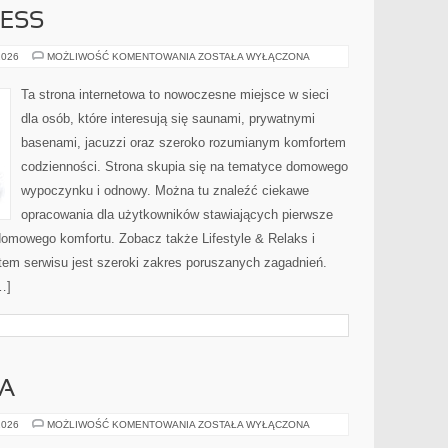
ESS
DOMOWE
2026
MOŻLIWOŚĆ KOMENTOWANIA
ZOSTAŁA WYŁĄCZONA
WELLNESS
Ta strona internetowa to nowoczesne miejsce w sieci
dla osób, które interesują się saunami, prywatnymi
basenami, jacuzzi oraz szeroko rozumianym komfortem
codzienności. Strona skupia się na tematyce domowego
wypoczynku i odnowy. Można tu znaleźć ciekawe
opracowania dla użytkowników stawiających pierwsze
 domowego komfortu. Zobacz także Lifestyle & Relaks i
tem serwisu jest szeroki zakres poruszanych zagadnień.
…]
KA
ADOPCJA
2026
MOŻLIWOŚĆ KOMENTOWANIA
ZOSTAŁA WYŁĄCZONA
I
OPIEKA