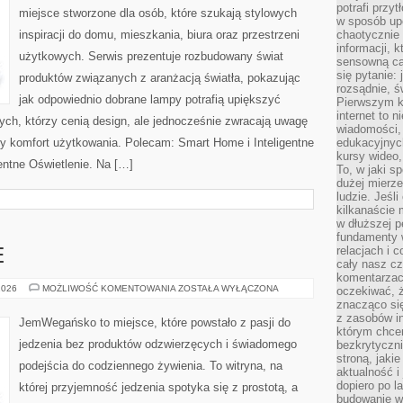
potrafi przy
miejsce stworzone dla osób, które szukają stylowych
w sposób up
inspiracji do domu, mieszkania, biura oraz przestrzeni
chaotycznie 
informacji, 
użytkowych. Serwis prezentuje rozbudowany świat
sensowną cał
się pytanie: 
produktów związanych z aranżacją światła, pokazując
rozsądnie, ś
jak odpowiednio dobrane lampy potrafią upiększyć
Pierwszym k
internet to n
tych, którzy cenią design, ale jednocześnie zwracają uwagę
wiadomości,
ny komfort użytkowania. Polecam: Smart Home i Inteligentne
edukacyjnych
kursy wideo,
gentne Oświetlenie. Na […]
To, w jaki s
dużej mierze
ludzie. Jeśl
kilkanaście 
w dłuższej p
fundamenty w
relacjach i 
E
cały nasz cz
komentarzach
SZYBKIE
2026
MOŻLIWOŚĆ KOMENTOWANIA
ZOSTAŁA WYŁĄCZONA
oczekiwać, 
I
znacząco si
PROSTE
z zasobów in
JemWegańsko to miejsce, które powstało z pasji do
którym chcem
jedzenia bez produktów odzwierzęcych i świadomego
bezkrytyczni
stroną, jaki
podejścia do codziennego żywienia. To witryna, na
aktualność i
dopiero po la
której przyjemność jedzenia spotyka się z prostotą, a
budowanie wł