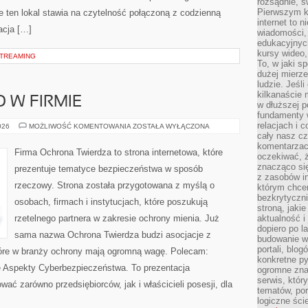
rozsądnie, ś
Pierwszym k
 ten lokal stawia na czytelność połączoną z codzienną
internet to n
acja […]
wiadomości,
edukacyjnych
kursy wideo,
STREAMING
To, w jaki s
dużej mierze
ludzie. Jeśl
kilkanaście 
 W FIRMIE
w dłuższej p
fundamenty w
relacjach i 
BEZPIECZEŃSTWO
026
MOŻLIWOŚĆ KOMENTOWANIA
ZOSTAŁA WYŁĄCZONA
W
cały nasz cz
FIRMIE
komentarzach
Firma Ochrona Twierdza to strona internetowa, które
oczekiwać, 
znacząco si
prezentuje tematyce bezpieczeństwa w sposób
z zasobów in
rzeczowy. Strona została przygotowana z myślą o
którym chcem
bezkrytyczni
osobach, firmach i instytucjach, które poszukują
stroną, jaki
rzetelnego partnera w zakresie ochrony mienia. Już
aktualność i
dopiero po la
sama nazwa Ochrona Twierdza budzi asocjacje z
budowanie wł
portali, blo
które w branży ochrony mają ogromną wagę. Polecam:
konkretne py
 Aspekty Cyberbezpieczeństwa. To prezentacja
ogromne zna
serwis, któr
wać zarówno przedsiębiorców, jak i właścicieli posesji, dla
tematów, por
logiczne ści