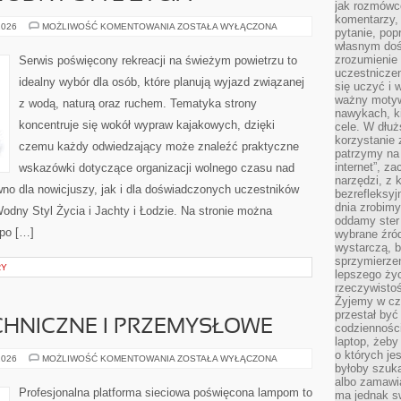
jak rozmówcó
komentarzy,
EKOPODRÓŻE
2026
MOŻLIWOŚĆ KOMENTOWANIA
ZOSTAŁA WYŁĄCZONA
pytanie, popr
–
własnym doś
WODNY
STYL
zrozumienie 
Serwis poświęcony rekreacji na świeżym powietrzu to
ŻYCIA
uczestniczen
idealny wybór dla osób, które planują wyjazd związanej
się uczyć i 
ważny motywa
z wodą, naturą oraz ruchem. Tematyka strony
nawykach, ki
koncentruje się wokół wypraw kajakowych, dzięki
cele. W dłu
korzystanie 
czemu każdy odwiedzający może znaleźć praktyczne
patrzymy na 
internet”, z
wskazówki dotyczące organizacji wolnego czasu nad
narzędzi, z
no dla nowicjuszy, jak i dla doświadczonych uczestników
bezrefleksyj
dnia zrobimy
dny Styl Życia i Jachty i Łodzie. Na stronie można
oddamy ster
 po […]
wybrane źród
wystarczą, b
sprzymierze
RY
lepszego życ
rzeczywistoś
Żyjemy w cz
przestał być 
CHNICZNE I PRZEMYSŁOWE
codzienności
laptop, żeby
o których je
OŚWIETLENIE
2026
MOŻLIWOŚĆ KOMENTOWANIA
ZOSTAŁA WYŁĄCZONA
byłoby szuka
TECHNICZNE
I
albo zamawia
PRZEMYSŁOWE
Profesjonalna platforma sieciowa poświęcona lampom to
ma jednak sw