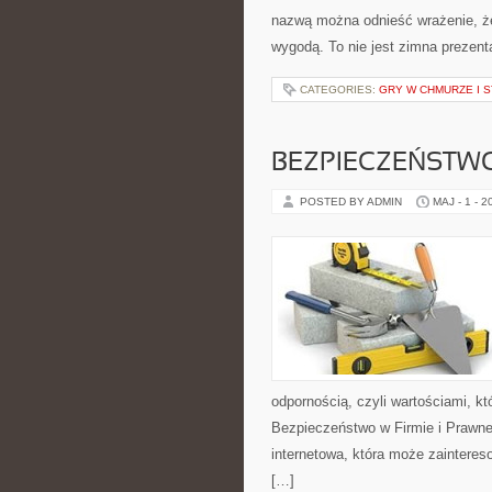
nazwą można odnieść wrażenie, że
wygodą. To nie jest zimna prezent
CATEGORIES:
GRY W CHMURZE I 
BEZPIECZEŃSTWO
POSTED BY ADMIN
MAJ - 1 - 2
odpornością, czyli wartościami, 
Bezpieczeństwo w Firmie i Prawne
internetowa, która może zaintereso
[…]