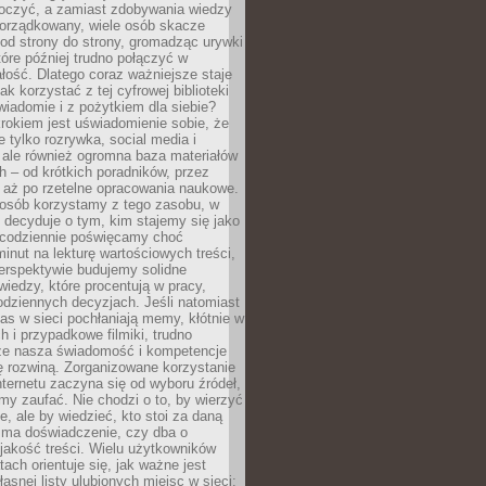
tłoczyć, a zamiast zdobywania wiedzy
orządkowany, wiele osób skacze
od strony do strony, gromadząc urywki
które później trudno połączyć w
ość. Dlatego coraz ważniejsze staje
jak korzystać z tej cyfrowej biblioteki
wiadomie i z pożytkiem dla siebie?
rokiem jest uświadomienie sobie, że
ie tylko rozrywka, social media i
 ale również ogromna baza materiałów
 – od krótkich poradników, przez
 aż po rzetelne opracowania naukowe.
posób korzystamy z tego zasobu, w
 decyduje o tym, kim stajemy się jako
i codziennie poświęcamy choć
minut na lekturę wartościowych treści,
erspektywie budujemy solidne
iedzy, które procentują w pracy,
codziennych decyzjach. Jeśli natomiast
as w sieci pochłaniają memy, kłótnie w
 i przypadkowe filmiki, trudno
że nasza świadomość i kompetencje
ę rozwiną. Zorganizowane korzystanie
ternetu zaczyna się od wyboru źródeł,
y zaufać. Nie chodzi o to, by wierzyć
e, ale by wiedzieć, kto stoi za daną
e ma doświadczenie, czy dba o
 jakość treści. Wielu użytkowników
tach orientuje się, jak ważne jest
asnej listy ulubionych miejsc w sieci: