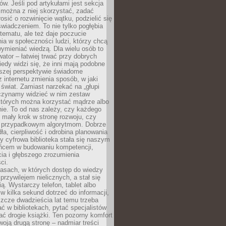
w. Jeśli pod artykułami jest sekcja
 można z niej skorzystać, zadać
osić o rozwinięcie wątku, podzielić się
wiadczeniem. To nie tylko pogłębia
tematu, ale też daje poczucie
ia w społeczności ludzi, którzy chcą
wymieniać wiedzą. Dla wielu osób to
tor – łatwiej trwać przy dobrych
edy widzi się, że inni mają podobne
ższej perspektywie świadome
z internetu zmienia sposób, w jaki
świat. Zamiast narzekać na „głupi
aczynamy widzieć w nim zestaw
 których można korzystać mądrze albo
nie. To od nas zależy, czy każdego
 mały krok w stronę rozwoju, czy
 przypadkowym algorytmom. Dobrze
ła, cierpliwość i odrobina planowania
y cyfrowa biblioteka stała się naszym
ńcem w budowaniu kompetencji,
ia i głębszego zrozumienia
ci.
asach, w których dostęp do wiedzy
przywilejem nielicznych, a stał się
ą. Wystarczy telefon, tablet albo
 w kilka sekund dotrzeć do informacji,
szcze dwadzieścia lat temu trzeba
ć w bibliotekach, pytać specjalistów
ć drogie książki. Ten pozorny komfort
oją drugą stronę – nadmiar treści