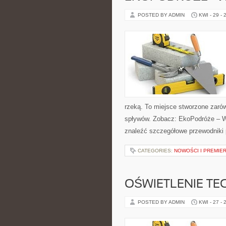
POSTED BY ADMIN
KWI - 29 - 
rzeką. To miejsce stworzone zarów
spływów. Zobacz: EkoPodróże – Wo
znaleźć szczegółowe przewodniki
CATEGORIES:
NOWOŚCI I PREMIE
OŚWIETLENIE TE
POSTED BY ADMIN
KWI - 27 - 